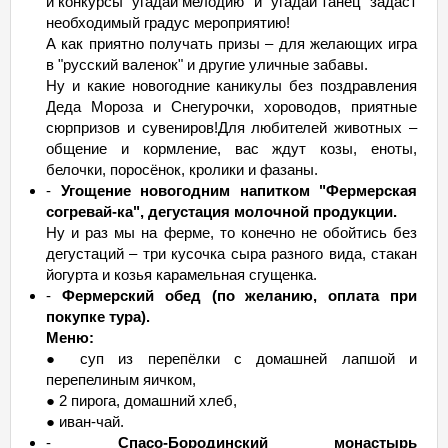
и конкурсы "угадай мелодию" и "угадай танец" задаст
необходимый градус мероприятию!
А как приятно получать призы – для желающих игра
в "русский валенок" и другие уличные забавы.
Ну и какие новогодние каникулы без поздравления
Деда Мороза и Снегурочки, хороводов, приятные
сюрпризов и сувениров!Для любителей животных –
общение и кормление, вас ждут козы, еноты,
белочки, поросёнок, кролики и фазаны.
-
Угощение новогодним напитком "Фермерская
согревай-ка", дегустация молочной продукции.
Ну и раз мы на ферме, то конечно не обойтись без
дегустаций – три кусочка сыра разного вида, стакан
йогурта и козья карамельная сгущенка.
-
Фермерский обед (по желанию, оплата при
покупке тура).
Меню:
● суп из перепёлки с домашней лапшой и
перепелиным яичком,
● 2 пирога, домашний хлеб,
● иван-чай.
-
Спасо-Бородинский монастырь