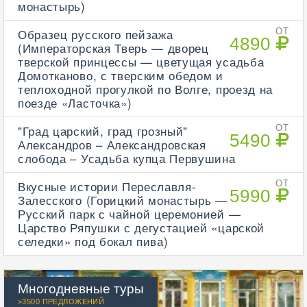
монастырь)
Образец русского пейзажа
ОТ
4890
(Императорская Тверь — дворец
тверской принцессы — цветущая усадьба
Домотканово, с тверским обедом и
теплоходной прогулкой по Волге, проезд на
поезде «Ласточка»)
"Град царский, град грозный"
ОТ
5490
Александров – Александровская
слобода – Усадьба купца Первушина
Вкусные истории Переславля-
ОТ
5990
Залесского (Горицкий монастырь —
Русский парк с чайной церемонией —
Царство Ряпушки с дегустацией «царской
селедки» под бокал пива)
Многодневные туры
>3500 ПРЕДЛОЖЕНИЙ