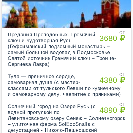
Предания Преподобных. Гремячий
ОТ
3680
ключ и чудотворная Русь
(Гефсиманский подземный монастырь –
самый большой водопад в Подмосковье
Святой источник Гремячий ключ – Троице-
Сергиева Лавра)
Тула — пряничное сердце,
ОТ
4380
самоварная душа (с мастер-
классами от тульского Левши по кузнечному
и самоварному делу, чаепитие с пряниками)
Солнечный город на Озере Русь (с
ОТ
4890
водной прогулкой по
Левитановскому озеру Сенеж – Солнечногорск
– улиточная ферма SolEcoSnails с
дегустацией - Николо-Пешношский