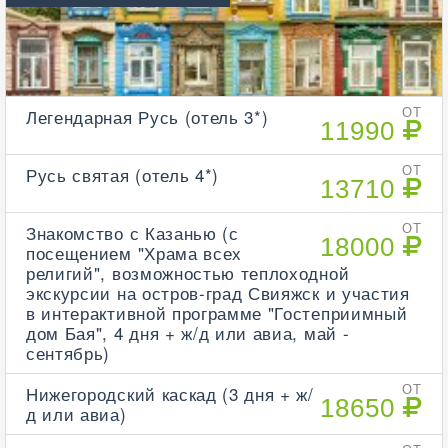
Легендарная Русь (отель 3*)
ОТ
11990
Русь святая (отель 4*)
ОТ
13710
Знакомство с Казанью (с
ОТ
18000
посещением "Храма всех
религий", возможностью теплоходной
экскурсии на остров-град Свияжск и участия
в интерактивной программе "Гостеприимный
дом Бая", 4 дня + ж/д или авиа, май -
сентябрь)
Нижегородский каскад (3 дня + ж/
ОТ
18650
д или авиа)