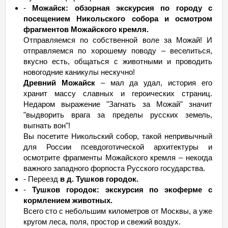
-
Можайск: обзорная экскурсия по городу с
посещением Никольского собора и осмотром
фрагментов Можайского кремля.
Отправляемся по собственной воле за Можай! И
отправляемся по хорошему поводу – веселиться,
вкусно есть, общаться с животными и проводить
новогодние каникулы нескучно!
Древний Можайск
– мал да удал, история его
хранит массу славных и героических страниц.
Недаром выражение "Загнать за Можай" значит
"выдворить врага за пределы русских земель,
выгнать вон"!
Вы посетите Никольский собор, такой непривычный
для России псевдоготической архитектуры и
осмотрите фрагменты Можайского кремля – некогда
важного западного форпоста Русского государства.
- Переезд
в д. Тушков городок.
-
Тушков городок: экскурсия по экоферме с
кормлением животных.
Всего сто с небольшим километров от Москвы, а уже
кругом леса, поля, простор и свежий воздух.