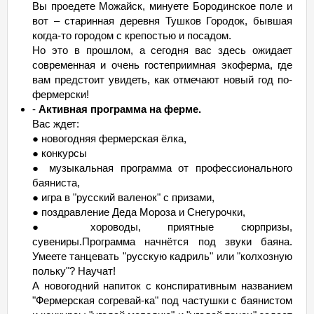
Вы проедете Можайск, минуете Бородинское поле и
вот – старинная деревня Тушков Городок, бывшая
когда-то городом с крепостью и посадом.
Но это в прошлом, а сегодня вас здесь ожидает
современная и очень гостеприимная экоферма, где
вам предстоит увидеть, как отмечают новый год по-
фермерски!
-
Активная программа на ферме.
Вас ждет:
● новогодняя фермерская ёлка,
● конкурсы
● музыкальная программа от профессионального
баяниста,
● игра в "русский валенок" с призами,
● поздравление Деда Мороза и Снегурочки,
● хороводы, приятные сюрпризы,
сувениры.Программа начнётся под звуки баяна.
Умеете танцевать "русскую кадриль" или "колхозную
польку"? Научат!
А новогодний напиток с конспиративным названием
"Фермерская согревай-ка" под частушки с баянистом