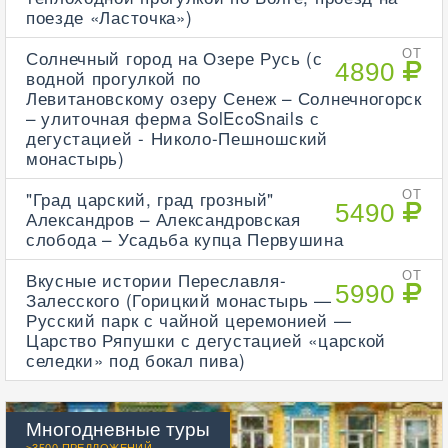
поезде «Ласточка»)
Солнечный город на Озере Русь (с
ОТ
4890
водной прогулкой по
Левитановскому озеру Сенеж – Солнечногорск
– улиточная ферма SolEcoSnails с
дегустацией - Николо-Пешношский
монастырь)
"Град царский, град грозный"
ОТ
5490
Александров – Александровская
слобода – Усадьба купца Первушина
Вкусные истории Переславля-
ОТ
5990
Залесского (Горицкий монастырь —
Русский парк с чайной церемонией —
Царство Ряпушки с дегустацией «царской
селедки» под бокал пива)
Многодневные туры