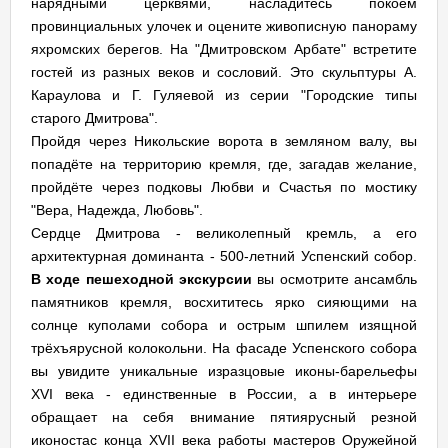
нарядными церквями, насладитесь покоем
провинциальных улочек и оцените живописную панораму
яхромских берегов. На "Дмитровском Арбате" встретите
гостей из разных веков и сословий. Это скульптуры А.
Караулова и Г. Гуляевой из серии "Городские типы
старого Дмитрова".
Пройдя через Никольские ворота в земляном валу, вы
попадёте на территорию кремля, где, загадав желание,
пройдёте через подковы Любви и Счастья по мостику
"Вера, Надежда, Любовь".
Сердце Дмитрова - великолепный кремль, а его
архитектурная доминанта - 500-летний Успенский собор.
В ходе пешеходной экскурсии
вы осмотрите ансамбль
памятников кремля, восхититесь ярко сияющими на
солнце куполами собора и острым шпилем изящной
трёхъярусной колокольни. На фасаде Успенского собора
вы увидите уникальные изразцовые иконы-барельефы
XVI века - единственные в России, а в интерьере
обращает на себя внимание пятиярусный резной
иконостас конца XVII века работы мастеров Оружейной