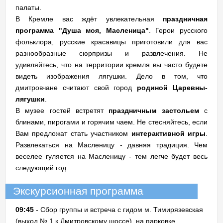
палаты.
В Кремле вас ждёт увлекательная
праздничная
программа "Душа моя, Масленица"
. Герои русского
фольклора, русские красавицы приготовили для вас
разнообразные сюрпризы и развлечения. Не
удивляйтесь, что на территории кремля вы часто будете
видеть изображения лягушки. Дело в том, что
дмитровчане считают свой город
родиной Царевны-
лягушки
.
В музее гостей встретят
праздничным застольем
с
блинами, пирогами и горячим чаем. Не стесняйтесь, если
Вам предложат стать участником
интерактивной игры
.
Развлекаться на Масленицу - давняя традиция. Чем
веселее гуляется на Масленицу - тем легче будет весь
следующий год.
Экскурсионная программа
09:45
- Сбор группы и встреча с гидом м. Тимирязевская
(выход № 1 к Дмитровскому шоссе), на парковке