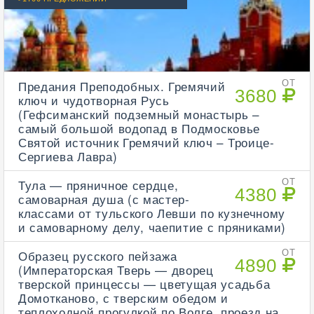
Предания Преподобных. Гремячий
ОТ
3680
ключ и чудотворная Русь
(Гефсиманский подземный монастырь –
самый большой водопад в Подмосковье
Святой источник Гремячий ключ – Троице-
Сергиева Лавра)
Тула — пряничное сердце,
ОТ
4380
самоварная душа (с мастер-
классами от тульского Левши по кузнечному
и самоварному делу, чаепитие с пряниками)
Образец русского пейзажа
ОТ
4890
(Императорская Тверь — дворец
тверской принцессы — цветущая усадьба
Домотканово, с тверским обедом и
теплоходной прогулкой по Волге, проезд на