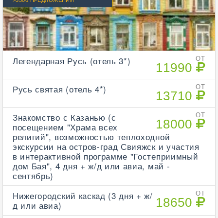
>3500 ПРЕДЛОЖЕНИЙ
Легендарная Русь (отель 3*)
ОТ
11990
Русь святая (отель 4*)
ОТ
13710
Знакомство с Казанью (с
ОТ
18000
посещением "Храма всех
религий", возможностью теплоходной
экскурсии на остров-град Свияжск и участия
в интерактивной программе "Гостеприимный
дом Бая", 4 дня + ж/д или авиа, май -
сентябрь)
Нижегородский каскад (3 дня + ж/
ОТ
18650
д или авиа)