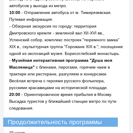
автобусов у выхода из метро.
10:00
- Отправление автобуса от м. Тимирязевская.
Путевая информация.
- Обзорная экскурсия по городу: территория
Дмитровского кремля - земляной вал XII-XVI вв.,
Успенский собор, комплекс построек "тюремного замка"
XIX в., скульптурная группа "Горожане XIX в."; посещение
одной из экспозиций музея. Борисоглебский монастырь.
-
Музейная интерактивная программа "Душа моя
Масленица"
с блинами, пирогами, горячим чаем в
трактире или ресторане, разгуляем и конкурсами.
Весёлая встреча с героями русского фольклора,
русскими красавицами на исторической площади.
20:00
- Ориентировочное время прибытия в Москву.
Высадка туристов у ближайшей станции метро по пути
следования.
Продолжительность программы
10 часов