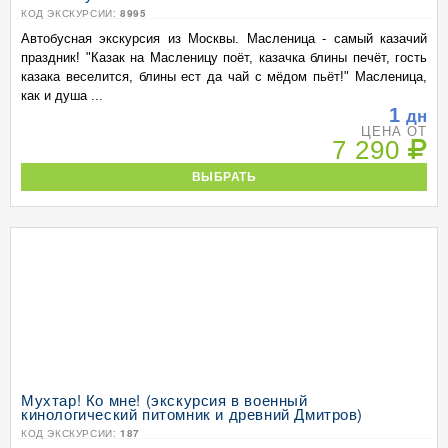
КОД ЭКСКУРСИИ:
8995
Автобусная экскурсия из Москвы. Масленица - самый казачий
праздник! "Казак на Масленицу поёт, казачка блины печёт, гость
казака веселится, блины ест да чай с мёдом пьёт!" Масленица,
как и душа ...
1
дн
ЦЕНА ОТ
7 290
ВЫБРАТЬ
Мухтар! Ко мне! (экскурсия в военный
кинологический питомник и древний Дмитров)
КОД ЭКСКУРСИИ:
187