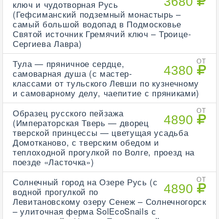
3680
ключ и чудотворная Русь
(Гефсиманский подземный монастырь –
самый большой водопад в Подмосковье
Святой источник Гремячий ключ – Троице-
Сергиева Лавра)
Тула — пряничное сердце,
ОТ
4380
самоварная душа (с мастер-
классами от тульского Левши по кузнечному
и самоварному делу, чаепитие с пряниками)
Образец русского пейзажа
ОТ
4890
(Императорская Тверь — дворец
тверской принцессы — цветущая усадьба
Домотканово, с тверским обедом и
теплоходной прогулкой по Волге, проезд на
поезде «Ласточка»)
Солнечный город на Озере Русь (с
ОТ
4890
водной прогулкой по
Левитановскому озеру Сенеж – Солнечногорск
– улиточная ферма SolEcoSnails с