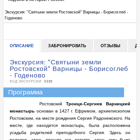
Экскурсия: "Святыни земли Ростовской" Варницы - Борисоглеб -
Эк
Годеново
Го
+
ОПИСАНИЕ
ЗАБРОНИРОВАТЬ
ОТЗЫВЫ
Д
Экскурсия: "Святыни земли
Ростовской" Варницы - Борисоглеб
- Годеново
КОД ЭКСКУРСИИ:
5329
Программа
Ростовский
Троице-Сергиев Варницкий
монастырь
основан в 1427 г. Ефремом, архиепископом
Ростовским, на месте рождения Сергия Радонежского. На
месте, где находится монастырь, была расположена
усадьба родителей преподобного Сергия. Здесь он
родился, здесь прошло его детство, здесь ему было