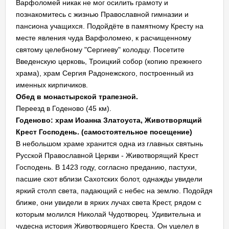
Варфоломей никак не мог осилить грамоту и
познакомитесь с жизнью Православной гимназии и
пансиона учащихся. Подойдёте в памятному Кресту на
месте явления чуда Варфоломею, к расчищенному
святому целебному "Сергиеву" колодцу. Посетите
Введенскую церковь, Троицкий собор (копию прежнего
храма), храм Сергия Радонежского, построенный из
именных кирпичиков.
Обед в монастырской трапезной.
Переезд в Годеново (45 км).
Годеново: храм Иоанна Златоуста, Животворящий
Крест Господень. (самостоятельное посещение)
В небольшом храме хранится одна из главных святынь
Русской Православной Церкви - Животворящий Крест
Господень. В 1423 году, согласно преданию, пастухи,
пасшие скот вблизи Сахотских болот, однажды увидели
яркий столп света, падающий с небес на землю. Подойдя
ближе, они увидели в ярких лучах света Крест, рядом с
которым молился Николай Чудотворец. Удивительна и
чудесна история Животворящего Креста. Он уцелел в