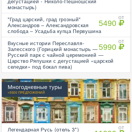
дегустацией - Николо-Пешношский
монастырь)
"Град царский, град грозный"
ОТ
5490
Александров – Александровская
слобода – Усадьба купца Первушина
Вкусные истории Переславля-
ОТ
5990
Залесского (Горицкий монастырь —
Русский парк с чайной церемонией —
Царство Ряпушки с дегустацией «царской
селедки» под бокал пива)
Многодневные туры
>3500 ПРЕДЛОЖЕНИЙ
Легендарная Русь (отель 3*)
ОТ