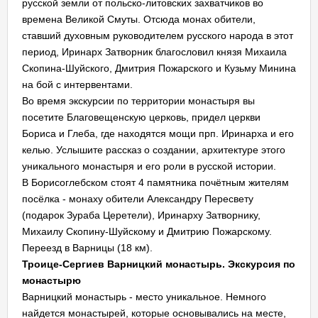
русской земли от польско-литовских захватчиков во
времена Великой Смуты. Отсюда монах обители,
ставший духовным руководителем русского народа в этот
период, Иринарх Затворник благословил князя Михаила
Скопина-Шуйского, Дмитрия Пожарского и Кузьму Минина
на бой с интервентами.
Во время экскурсии по территории монастыря вы
посетите Благовещенскую церковь, придел церкви
Бориса и Глеба, где находятся мощи прп. Иринарха и его
келью. Услышите рассказ о создании, архитектуре этого
уникального монастыря и его роли в русской истории.
В Борисоглебском стоят 4 памятника почётным жителям
посёлка - монаху обители Александру Пересвету
(подарок Зураба Церетели), Иринарху Затворнику,
Михаилу Скопину-Шуйскому и Дмитрию Пожарскому.
Переезд в Варницы (18 км).
Троице-Сергиев Варницкий монастырь. Экскурсия по
монастырю
Варницкий монастырь - место уникальное. Немного
найдется монастырей, которые основывались на месте,