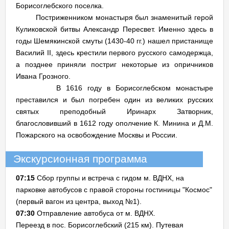
Борисоглебского поселка.
Постриженником монастыря был знаменитый герой
Куликовской битвы Александр Пересвет. Именно здесь в
годы Шемякинской смуты (1430-40 гг.) нашел пристанище
Василий II, здесь крестили первого русского самодержца,
а позднее приняли постриг некоторые из опричников
Ивана Грозного.
В 1616 году в Борисоглебском монастыре
преставился и был погребен один из великих русских
святых преподобный Иринарх Затворник,
благословивший в 1612 году ополчение К. Минина и Д.М.
Пожарского на освобождение Москвы и России.
Экскурсионная программа
07:15
Сбор группы и встреча с гидом м. ВДНХ, на
парковке автобусов с правой стороны гостиницы "Космос"
(первый вагон из центра, выход №1).
07:30
Отправление автобуса от м. ВДНХ.
Переезд в пос. Борисоглебский (215 км). Путевая