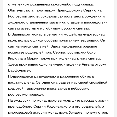
отмеченном рождением какого-либо подвижника.
Обитель стала памятником Преподобному Сергию на
Ростовской земле, сохранив святость места рождения и
духовного становления мальчика, ставшего впоследствии
самым известным и любимым русским святым.
В Варницком монастыре нет ни мощей, ни чудотворных
икон, пользующихся особым почитанием верующих. Он
сам является святыней. Здесь находилось родовое
поместье родителей прп. Сергия, ростовских бояр
Кирилла и Марии, также причисленных к лику святых.
Здесь произошло одно из чудес - видение Ангела отроку
Варфоломею.
Подвергшаяся разрушению и разорению обитель
восстановлена. Сегодня она радует нас своей спокойной
красотой, гармонично вписываясь в неброскую
ростовскую природу.
На экскурсии по монастырю вы услышите рассказ о жизни
преподобного Сергия Радонежского и его родителей, о
многовековой истории монастыря. Узнаете, почему отрок