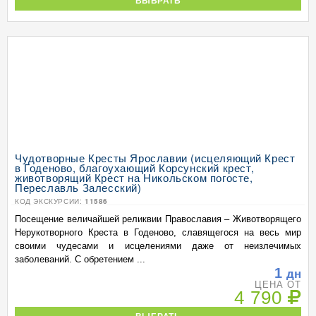
ВЫБРАТЬ
Чудотворные Кресты Ярославии (исцеляющий Крест
в Годеново, благоухающий Корсунский крест,
животворящий Крест на Никольском погосте,
Переславль Залесский)
КОД ЭКСКУРСИИ:
11586
Посещение величайшей реликвии Православия – Животворящего
Нерукотворного Креста в Годеново, славящегося на весь мир
своими чудесами и исцелениями даже от неизлечимых
заболеваний. С обретением ...
1
дн
ЦЕНА ОТ
4 790