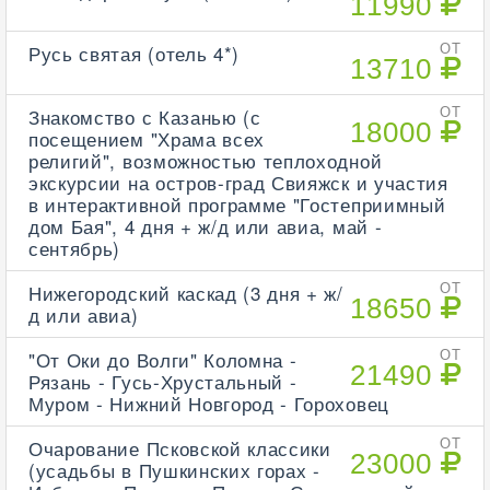
11990
Русь святая (отель 4*)
ОТ
13710
Знакомство с Казанью (с
ОТ
18000
посещением "Храма всех
религий", возможностью теплоходной
экскурсии на остров-град Свияжск и участия
в интерактивной программе "Гостеприимный
дом Бая", 4 дня + ж/д или авиа, май -
сентябрь)
Нижегородский каскад (3 дня + ж/
ОТ
18650
д или авиа)
"От Оки до Волги" Коломна -
ОТ
21490
Рязань - Гусь-Хрустальный -
Муром - Нижний Новгород - Гороховец
Очарование Псковской классики
ОТ
23000
(усадьбы в Пушкинских горах -