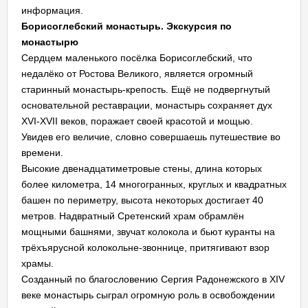
информация.
Борисоглебский монастырь. Экскурсия по
монастырю
Сердцем маленького посёлка Борисоглебский, что
недалёко от Ростова Великого, является огромный
старинный монастырь-крепость. Ещё не подвергнутый
основательной реставрации, монастырь сохраняет дух
XVI-XVII веков, поражает своей красотой и мощью.
Увидев его величие, словно совершаешь путешествие во
времени.
Высокие двенадцатиметровые стены, длина которых
более километра, 14 многогранных, круглых и квадратных
башен по периметру, высота некоторых достигает 40
метров. Надвратный Сретенский храм обрамлён
мощными башнями, звучат колокола и бьют куранты на
трёхъярусной колокольне-звоннице, притягивают взор
храмы.
Созданный по благословению Сергия Радонежского в XIV
веке монастырь сыграл огромную роль в освобождении