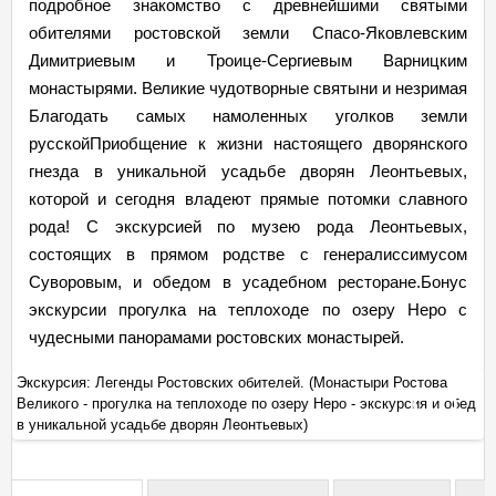
подробное знакомство с древнейшими святыми
обителями ростовской земли Спасо-Яковлевским
Димитриевым и Троице-Сергиевым Варницким
монастырями. Великие чудотворные святыни и незримая
Благодать самых намоленных уголков земли
русскойПриобщение к жизни настоящего дворянского
гнезда в уникальной усадьбе дворян Леонтьевых,
которой и сегодня владеют прямые потомки славного
рода! С экскурсией по музею рода Леонтьевых,
состоящих в прямом родстве с генералиссимусом
Суворовым, и обедом в усадебном ресторане.Бонус
экскурсии прогулка на теплоходе по озеру Неро с
чудесными панорамами ростовских монастырей.
Экскурсия: Легенды Ростовских обителей. (Монастыри Ростова
Эк
ед
Великого - прогулка на теплоходе по озеру Неро - экскурсия и обед
Ве
+
в уникальной усадьбе дворян Леонтьевых)
в 