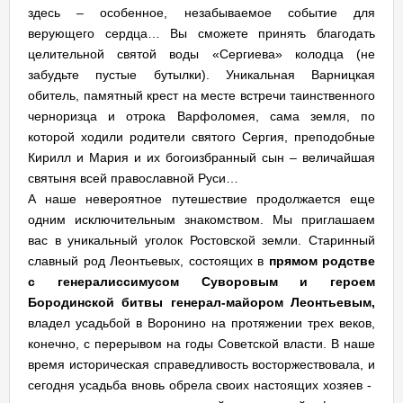
здесь – особенное, незабываемое событие для
верующего сердца… Вы сможете принять благодать
целительной святой воды «Сергиева» колодца (не
забудьте пустые бутылки). Уникальная Варницкая
обитель, памятный крест на месте встречи таинственного
черноризца и отрока Варфоломея, сама земля, по
которой ходили родители святого Сергия, преподобные
Кирилл и Мария и их богоизбранный сын – величайшая
святыня всей православной Руси…
А наше невероятное путешествие продолжается еще
одним исключительным знакомством. Мы приглашаем
вас в уникальный уголок Ростовской земли. Старинный
славный род Леонтьевых, состоящих в
прямом родстве
с генералиссимусом Суворовым и героем
Бородинской битвы генерал-майором Леонтьевым,
владел усадьбой в Воронино на протяжении трех веков,
конечно, с перерывом на годы Советской власти. В наше
время историческая справедливость восторжествовала, и
сегодня усадьба вновь обрела своих настоящих хозяев -