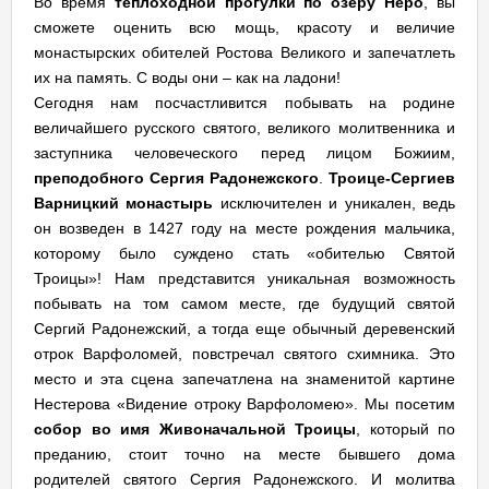
Во время
теплоходной прогулки по озеру Неро
, вы
сможете оценить всю мощь, красоту и величие
монастырских обителей Ростова Великого и запечатлеть
их на память. С воды они – как на ладони!
Сегодня нам посчастливится побывать на родине
величайшего русского святого, великого молитвенника и
заступника человеческого перед лицом Божиим,
преподобного Сергия Радонежского
.
Троице-Сергиев
Варницкий монастырь
исключителен и уникален, ведь
он возведен в 1427 году на месте рождения мальчика,
которому было суждено стать «обителью Святой
Троицы»! Нам представится уникальная возможность
побывать на том самом месте, где будущий святой
Сергий Радонежский, а тогда еще обычный деревенский
отрок Варфоломей, повстречал святого схимника. Это
место и эта сцена запечатлена на знаменитой картине
Нестерова «Видение отроку Варфоломею». Мы посетим
собор во имя Живоначальной Троицы
, который по
преданию, стоит точно на месте бывшего дома
родителей святого Сергия Радонежского. И молитва