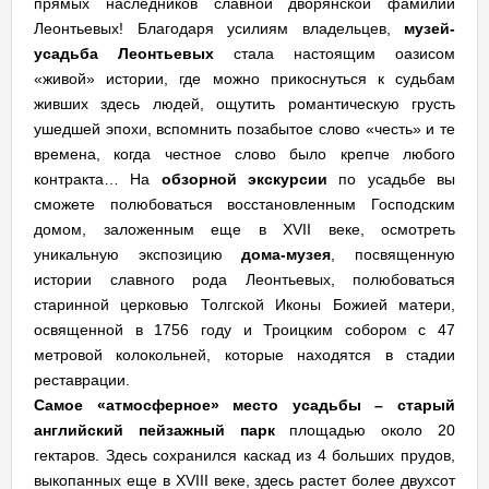
прямых наследников славной дворянской фамилии
Леонтьевых! Благодаря усилиям владельцев,
музей-
усадьба Леонтьевых
стала настоящим оазисом
«живой» истории, где можно прикоснуться к судьбам
живших здесь людей, ощутить романтическую грусть
ушедшей эпохи, вспомнить позабытое слово «честь» и те
времена, когда честное слово было крепче любого
контракта… На
обзорной экскурсии
по усадьбе вы
сможете полюбоваться восстановленным Господским
домом, заложенным еще в XVII веке, осмотреть
уникальную экспозицию
дома-музея
, посвященную
истории славного рода Леонтьевых, полюбоваться
старинной церковью Толгской Иконы Божией матери,
освященной в 1756 году и Троицким собором с 47
метровой колокольней, которые находятся в стадии
реставрации.
Самое «атмосферное» место усадьбы – старый
английский пейзажный парк
площадью около 20
гектаров. Здесь сохранился каскад из 4 больших прудов,
выкопанных еще в XVIII веке, здесь растет более двухсот