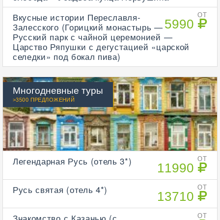
Вкусные истории Переславля-
ОТ
5990
Залесского (Горицкий монастырь —
Русский парк с чайной церемонией —
Царство Ряпушки с дегустацией «царской
селедки» под бокал пива)
Многодневные туры
>3500 ПРЕДЛОЖЕНИЙ
Легендарная Русь (отель 3*)
ОТ
11990
Русь святая (отель 4*)
ОТ
13710
Знакомство с Казанью (с
ОТ