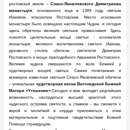
ростовской земли –
Спасо-Яковлевского Димитриева
монастыря
, основанного еще в 1389 году святым
Иаковом, епископом Ростовским. Место основания
монастыря было освящено настоящим Чудом, и сегодня
здесь обретены великие святыни православия. Здесь
покоятся целительные мощи святых - основателя
монастыря, великого молитвенника святого Иакова,
духовного столпа обители, святителя Димитрия
Ростовского и мощи преподобного Авраамия Ростовского.
Великие чудеса свершаются по воле Божией у
чудотворных мощей святых. Самая почитаемая и
всемирно известная святыня Спасо-Яковлевской обители
– уникальная
чудотворная икона Ватопедской Божией
Матери «Утешение».
Сегодня и вам выпадет редчайшая
возможность насладиться высшей красотой этого
чудесного островка святости, а главное - вы сможете с
верой и молитвой в сердце приложиться к этим
материальным и ощутимым свидетельствам Божьей
Помощи страждущим…