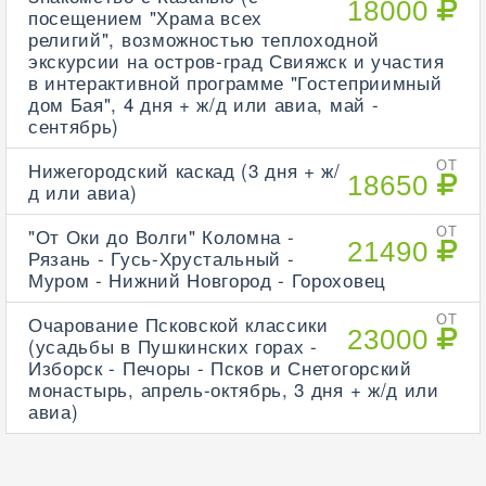
18000
посещением "Храма всех
религий", возможностью теплоходной
экскурсии на остров-град Свияжск и участия
в интерактивной программе "Гостеприимный
дом Бая", 4 дня + ж/д или авиа, май -
сентябрь)
Нижегородский каскад (3 дня + ж/
ОТ
18650
д или авиа)
"От Оки до Волги" Коломна -
ОТ
21490
Рязань - Гусь-Хрустальный -
Муром - Нижний Новгород - Гороховец
Очарование Псковской классики
ОТ
23000
(усадьбы в Пушкинских горах -
Изборск - Печоры - Псков и Снетогорский
монастырь, апрель-октябрь, 3 дня + ж/д или
авиа)