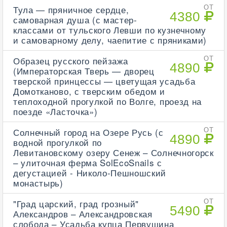
Тула — пряничное сердце,
ОТ
4380
самоварная душа (с мастер-
классами от тульского Левши по кузнечному
и самоварному делу, чаепитие с пряниками)
Образец русского пейзажа
ОТ
4890
(Императорская Тверь — дворец
тверской принцессы — цветущая усадьба
Домотканово, с тверским обедом и
теплоходной прогулкой по Волге, проезд на
поезде «Ласточка»)
Солнечный город на Озере Русь (с
ОТ
4890
водной прогулкой по
Левитановскому озеру Сенеж – Солнечногорск
– улиточная ферма SolEcoSnails с
дегустацией - Николо-Пешношский
монастырь)
"Град царский, град грозный"
ОТ
5490
Александров – Александровская
слобода – Усадьба купца Первушина