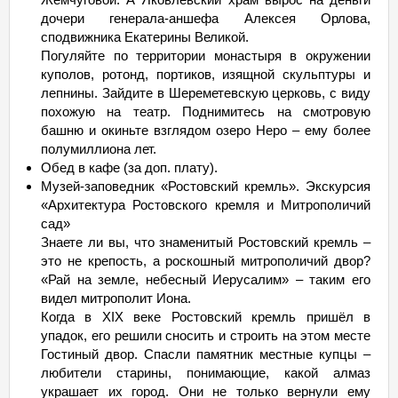
дочери генерала-аншефа Алексея Орлова,
сподвижника Екатерины Великой.
Погуляйте по территории монастыря в окружении
куполов, ротонд, портиков, изящной скульптуры и
лепнины. Зайдите в Шереметевскую церковь, с виду
похожую на театр. Поднимитесь на смотровую
башню и окиньте взглядом озеро Неро – ему более
полумиллиона лет.
Обед в кафе (за доп. плату).
Музей-заповедник «Ростовский кремль». Экскурсия
«Архитектура Ростовского кремля и Митрополичий
сад»
Знаете ли вы, что знаменитый Ростовский кремль –
это не крепость, а роскошный митрополичий двор?
«Рай на земле, небесный Иерусалим» – таким его
видел митрополит Иона.
Когда в XIX веке Ростовский кремль пришёл в
упадок, его решили сносить и строить на этом месте
Гостиный двор. Спасли памятник местные купцы –
любители старины, понимающие, какой алмаз
украшает их город. Они не только вернули ему