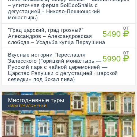
– улиточная ферма SolEcoSnails с
дегустацией - Николо-Пешношский
монастырь)
"Град царский, град грозный"
ОТ
5490
Александров – Александровская
слобода – Усадьба купца Первушина
Вкусные истории Переславля-
ОТ
5990
Залесского (Горицкий монастырь —
Русский парк с чайной церемонией —
Царство Ряпушки с дегустацией «царской
селедки» под бокал пива)
Многодневные туры
>3500 ПРЕДЛОЖЕНИЙ