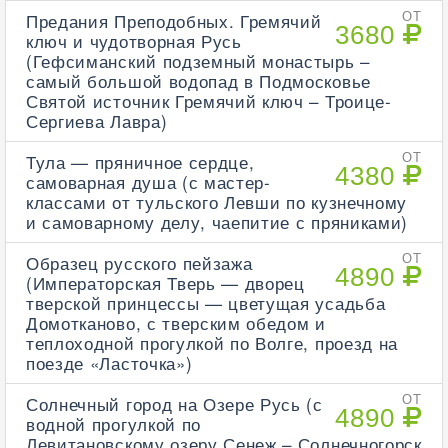
Предания Преподобных. Гремячий
ОТ
3680
ключ и чудотворная Русь
(Гефсиманский подземный монастырь –
самый большой водопад в Подмосковье
Святой источник Гремячий ключ – Троице-
Сергиева Лавра)
Тула — пряничное сердце,
ОТ
4380
самоварная душа (с мастер-
классами от тульского Левши по кузнечному
и самоварному делу, чаепитие с пряниками)
Образец русского пейзажа
ОТ
4890
(Императорская Тверь — дворец
тверской принцессы — цветущая усадьба
Домотканово, с тверским обедом и
теплоходной прогулкой по Волге, проезд на
поезде «Ласточка»)
Солнечный город на Озере Русь (с
ОТ
4890
водной прогулкой по
Левитановскому озеру Сенеж – Солнечногорск