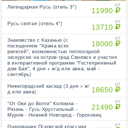
Легендарная Русь (отель 3*)
ОТ
11990
Русь святая (отель 4*)
ОТ
13710
Знакомство с Казанью (с
ОТ
18000
посещением "Храма всех
религий", возможностью теплоходной
экскурсии на остров-град Свияжск и участия
в интерактивной программе "Гостеприимный
дом Бая", 4 дня + ж/д или авиа, май -
сентябрь)
Нижегородский каскад (3 дня + ж/
ОТ
18650
д или авиа)
"От Оки до Волги" Коломна -
ОТ
21490
Рязань - Гусь-Хрустальный -
Муром - Нижний Новгород - Гороховец
Очарование Псковской классики
ОТ