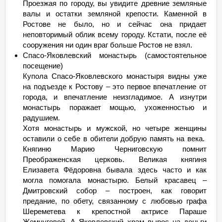
Проезжая по городу, вы увидите древние земляные
валы и остатки земляной крепости. Каменной в
Ростове не было, но и сейчас она придает
неповторимый облик всему городу. Кстати, после её
сооружения ни один враг больше Ростов не взял.
Спасо-Яковлевский монастырь (самостоятельное
посещение)
Купола Спасо-Яковлевского монастыря видны уже
на подъезде к Ростову – это первое впечатление от
города, и впечатление неизгладимое. А изнутри
монастырь поражает мощью, ухоженностью и
радушием.
Хотя монастырь и мужской, но четыре женщины
оставили о себе в обители добрую память на века.
Княгиню Марию Черниговскую помнит
Преображенская церковь. Великая княгиня
Елизавета Фёдоровна бывала здесь часто и как
могла помогала монастырю. Белый красавец –
Дмитровский собор – построен, как говорит
предание, по обету, связанному с любовью графа
Шереметева к крепостной актрисе Параше
Жемчуговой. А Яковлевский храм вырос на деньги