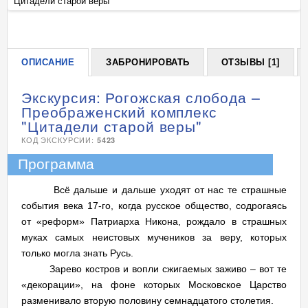
"Цитадели старой веры"
"Ц
+
ОПИСАНИЕ
ЗАБРОНИРОВАТЬ
ОТЗЫВЫ [1]
Экскурсия: Рогожская слобода –
Преображенский комплекс
"Цитадели старой веры"
КОД ЭКСКУРСИИ:
5423
Программа
Всё дальше и дальше уходят от нас те страшные
события века 17-го, когда русское общество, содрогаясь
от «реформ» Патриарха Никона, рождало в страшных
муках самых неистовых мучеников за веру, которых
только могла знать Русь.
Зарево костров и вопли сжигаемых заживо – вот те
«декорации», на фоне которых Московское Царство
разменивало вторую половину семнадцатого столетия.