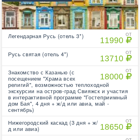
Легендарная Русь (отель 3*)
ОТ
11990
Русь святая (отель 4*)
ОТ
13710
Знакомство с Казанью (с
ОТ
18000
посещением "Храма всех
религий", возможностью теплоходной
экскурсии на остров-град Свияжск и участия
в интерактивной программе "Гостеприимный
дом Бая", 4 дня + ж/д или авиа, май -
сентябрь)
Нижегородский каскад (3 дня + ж/
ОТ
18650
д или авиа)