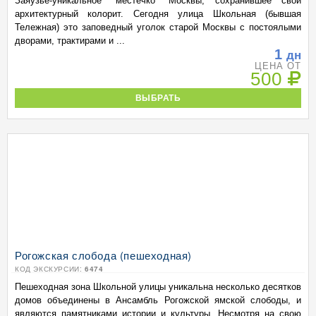
Заяузье-уникальное "местечко" Москвы, сохранившее свой
архитектурный колорит. Сегодня улица Школьная (бывшая
Тележная) это заповедный уголок старой Москвы с постоялыми
дворами, трактирами и ...
1
дн
ЦЕНА ОТ
500
ВЫБРАТЬ
Рогожская слобода (пешеходная)
КОД ЭКСКУРСИИ:
6474
Пешеходная зона Школьной улицы уникальна несколько десятков
домов объединены в Ансамбль Рогожской ямской слободы, и
являются памятниками истории и культуры. Несмотря на свою