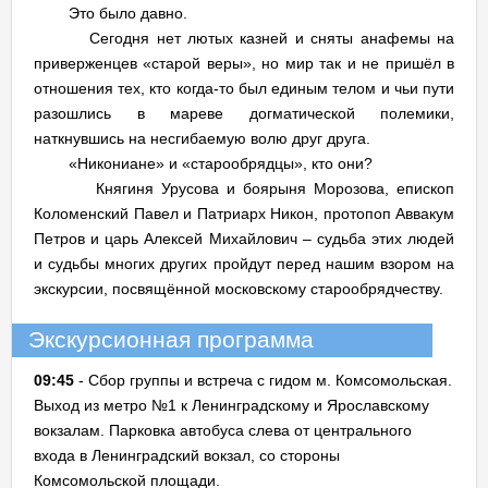
Это было давно.
Сегодня нет лютых казней и сняты анафемы на
приверженцев «старой веры», но мир так и не пришёл в
отношения тех, кто когда-то был единым телом и чьи пути
разошлись в мареве догматической полемики,
наткнувшись на несгибаемую волю друг друга.
«Никониане» и «старообрядцы», кто они?
Княгиня Урусова и боярыня Морозова, епископ
Коломенский Павел и Патриарх Никон, протопоп Аввакум
Петров и царь Алексей Михайлович – судьба этих людей
и судьбы многих других пройдут перед нашим взором на
экскурсии, посвящённой московскому старообрядчеству.
Экскурсионная программа
09:45
- Сбор группы и встреча с гидом м. Комсомольская.
Выход из метро №1 к Ленинградскому и Ярославскому
вокзалам. Парковка автобуса слева от центрального
входа в Ленинградский вокзал, со стороны
Комсомольской площади.