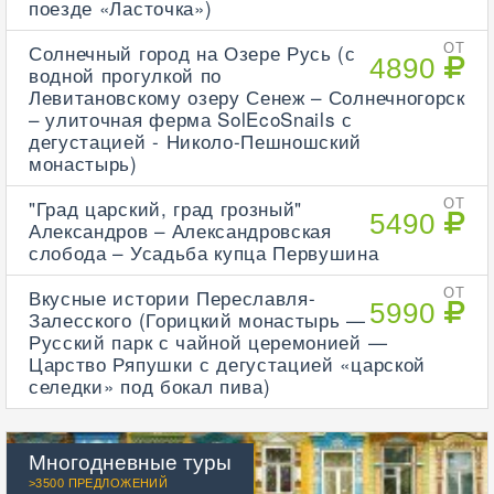
поезде «Ласточка»)
Солнечный город на Озере Русь (с
ОТ
4890
водной прогулкой по
Левитановскому озеру Сенеж – Солнечногорск
– улиточная ферма SolEcoSnails с
дегустацией - Николо-Пешношский
монастырь)
"Град царский, град грозный"
ОТ
5490
Александров – Александровская
слобода – Усадьба купца Первушина
Вкусные истории Переславля-
ОТ
5990
Залесского (Горицкий монастырь —
Русский парк с чайной церемонией —
Царство Ряпушки с дегустацией «царской
селедки» под бокал пива)
Многодневные туры
>3500 ПРЕДЛОЖЕНИЙ