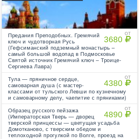
Предания Преподобных. Гремячий
ОТ
3680
ключ и чудотворная Русь
(Гефсиманский подземный монастырь –
самый большой водопад в Подмосковье
Святой источник Гремячий ключ – Троице-
Сергиева Лавра)
Тула — пряничное сердце,
ОТ
4380
самоварная душа (с мастер-
классами от тульского Левши по кузнечному
и самоварному делу, чаепитие с пряниками)
Образец русского пейзажа
ОТ
4890
(Императорская Тверь — дворец
тверской принцессы — цветущая усадьба
Домотканово, с тверским обедом и
теплоходной прогулкой по Волге, проезд на