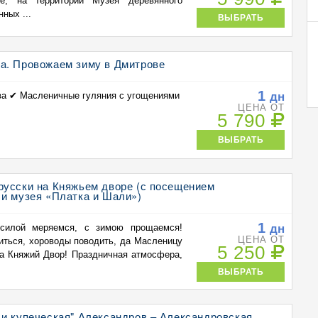
ле, на территории Музея деревянного
ных ...
ВЫБРАТЬ
а. Провожаем зиму в Дмитрове
1
дн
ва ✔ Масленичные гуляния с угощениями
ЦЕНА ОТ
5 790
ВЫБРАТЬ
русски на Княжьем дворе (с посещением
 и музея «Платка и Шали»)
1
дн
 силой меряемся, с зимою прощаемся!
ЦЕНА ОТ
иться, хороводы поводить, да Масленицу
5 250
на Княжий Двор! Праздничная атмосфера,
ВЫБРАТЬ
 и купеческая" Александров – Александровская