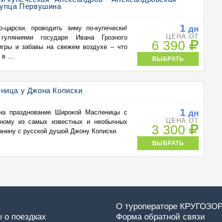
купца Первушина
1
дн
-царски, проводить зиму по-купечески!
ЦЕНА ОТ
гуляниями государя Ивана Грозного
6 390
игры и забавы на свежем воздухе – что
в ...
ВЫБРАТЬ
ница у Джона Кописки
1
дн
 на празднование Широкой Масленицы с
ЦЕНА ОТ
дному из самых известных и необычных
3 300
нину с русской душой Джону Кописки.
ВЫБРАТЬ
О туроператоре КРУГОЗО
 о поездках
Форма обратной связи