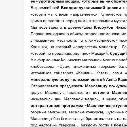
ее чудотворным мощам, которые ныне обретен
В красивейшей
Входоиерусалимской церкви
те
который мы с вами направляемся
.
Купеческое п
зримо предстанет перед нами в экспозиции музея
Мы побываем и в древнейшем
Клобуков Нико
Прочно вошедшее в обиход второе наименование -
с названием местности, то с символической нахо
Кашинки, на который «опирается» монастырь. Г
которой по преданию, жил инок Макарий,
будущий
А в фирменных Кашинских магазинах можно приоб
хлебозавода «Эра», знаменитые тверские ба
источников санатория «Кашин». Кстати, сами
минеральную воду «слезами святой Анны Каш
Отправляемся праздновать
Масленицу по-купеч
целую Масленую неделю,
от встречи Масле
назывались дни Масленой недели, и какие об
интерактивная программа «Масленичные гуля
озорные заигрыши, веселые конкурсы, шуточные с
Масленица без блинков – добро пожаловать на 
под настоечки тверские… Каждому гостю в
подар