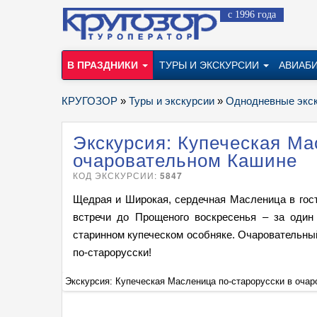
с 1996 года
В ПРАЗДНИКИ
ТУРЫ И ЭКСКУРСИИ
АВИАБ
КРУГОЗОР
»
Туры и экскурсии
»
Однодневные экс
Экскурсия: Купеческая Ма
очаровательном Кашине
КОД ЭКСКУРСИИ:
5847
Щедрая и Широкая, сердечная Масленица в гост
встречи до Прощеного воскресенья – за один 
старинном купеческом особняке. Очаровательный
по-старорусски!
Экскурсия: Купеческая Масленица по-старорусски в оча