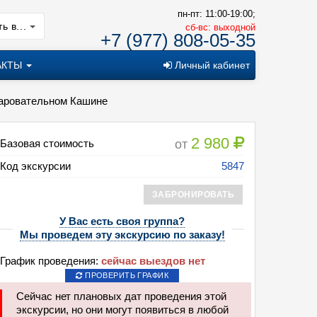
пн-пт: 11:00-19:00;
ь в...
cб-вс: выходной
+7 (977) 808-05-35
АКТЫ
Личный кабинет
чаровательном Кашине
2 980
от
Базовая стоимость
Код экскурсии
5847
ЗАБРОНИРОВАТЬ
У Вас есть своя группа?
Мы проведем эту экскурсию по заказу!
График проведения:
сейчас выездов нет
ПРОВЕРИТЬ ГРАФИК
сия: Купеческая Масленица по-старорусски в очаровательном Кашине
Сейчас нет плановых дат проведения этой
экскурсии, но они могут появиться в любой