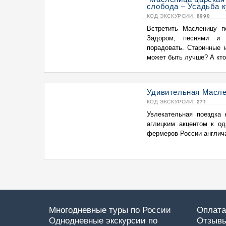
слобода – Усадьба 
КОД ЭКСКУРСИИ:
8990
Встретить Масленицу по
Задором, песнями и 
порадовать. Старинные 
может быть лучше? А кто 
Удивительная Масле
КОД ЭКСКУРСИИ:
271
Увлекательная поездка
аглицким акцентом к о
фермеров России англича
Многодневные туры по России
Оплата
Однодневные экскурсии по
Отзывы