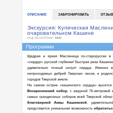
ОПИСАНИЕ
ЗАБРОНИРОВАТЬ
ОТЗЫ
Экскурсия: Купеческая Маслени
очаровательном Кашине
КОД ЭКСКУРСИИ:
5847
Программа
Щедрая и яркая Масленица по-старорусски в
«сердце» русской глубинки! Быстрая река Кашинка
удивительно точный силуэт сердца. Именно в
непроходимых дебрей Тверских лесов, и родилс
городов Тверской земли.
На самом острие «кашинского сердца» высится
Воскресенский собор
, с ажурной 76-метровой 
самых грандиозных соборов всей Тверской облас
благоверной
Анны Кашинской
, удивительн
представится уникальная возможность
обратитьс