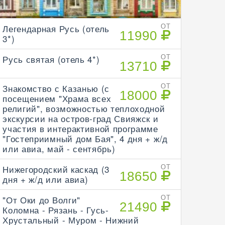
Легендарная Русь (отель
ОТ
11990
3*)
Русь святая (отель 4*)
ОТ
13710
Знакомство с Казанью (с
ОТ
18000
посещением "Храма всех
религий", возможностью теплоходной
экскурсии на остров-град Свияжск и
участия в интерактивной программе
"Гостеприимный дом Бая", 4 дня + ж/д
или авиа, май - сентябрь)
Нижегородский каскад (3
ОТ
18650
дня + ж/д или авиа)
"От Оки до Волги"
ОТ
21490
Коломна - Рязань - Гусь-
Хрустальный - Муром - Нижний