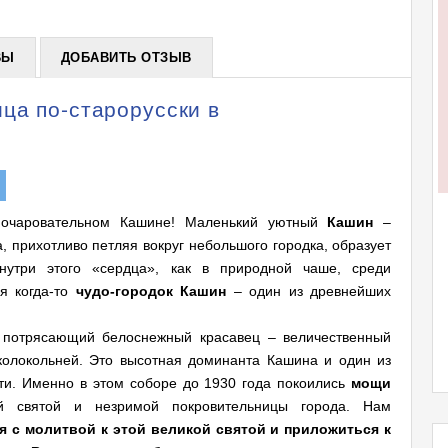
ВЫ
ДОБАВИТЬ ОТЗЫВ
ца по-старорусски в
 очаровательном Кашине! Маленький уютный
Кашин
–
, прихотливо петляя вокруг небольшого городка, образует
нутри этого «сердца», как в природной чаше, среди
я когда-то
чудо-городок Кашин
– один из древнейших
 потрясающий белоснежный красавец – величественный
колокольней. Это высотная доминанта Кашина и один из
ти. Именно в этом соборе до 1930 года покоились
мощи
ой святой и незримой покровительницы города. Нам
я с молитвой к этой великой святой и приложиться к