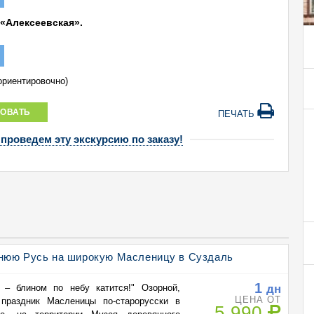
 «Алексеевская».
(ориентировочно)
ОВАТЬ
ПЕЧАТЬ
 проведем эту экскурсию по заказу!
нюю Русь на широкую Масленицу в Суздаль
1
дн
 – блином по небу катится!" Озорной,
ЦЕНА ОТ
праздник Масленицы по-старорусски в
5 990