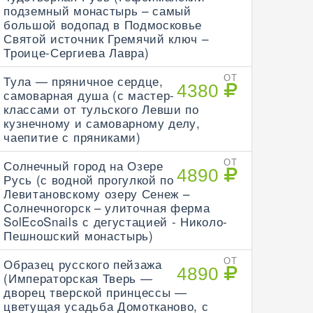
подземный монастырь – самый
большой водопад в Подмосковье
Святой источник Гремячий ключ –
Троице-Сергиева Лавра)
Тула — пряничное сердце,
ОТ
4380
самоварная душа (с мастер-
классами от тульского Левши по
кузнечному и самоварному делу,
чаепитие с пряниками)
Солнечный город на Озере
ОТ
4890
Русь (с водной прогулкой по
Левитановскому озеру Сенеж –
Солнечногорск – улиточная ферма
SolEcoSnails с дегустацией - Николо-
Пешношский монастырь)
Образец русского пейзажа
ОТ
4890
(Императорская Тверь —
дворец тверской принцессы —
цветущая усадьба Домотканово, с