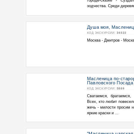
городе-сказке - Сузда
зодчества. Среди деревян
Душа моя, Маслениц
КОД ЭКСКУРСИИ:
34522
Москва - Дмитров - Моск
Масленица по-старо
Павловского Посада
КОД ЭКСКУРСИИ:
5889
Сватаемся, братаемся,
Всех, кто любит повесел
жечь - милости просим 
яркие краски и ...
"Масленица царская