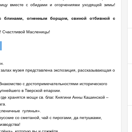
ницу вместе с обидами и огорчениями уходящей зимы!
с блинами, огненным борщом, свиной отбивной с
! Счастливой Масленицы!
н.
 залах музея представлена экспозиция, рассказывающая о
 Знакомство с достопримечательностями исторического
упнейшего в Тверской епархии.
де хранятся мощи св. благ. Княгини Анны Кашинской –
га.
сленичные гулянья».
усские со сметаной, чай с пирогами, да петушками,
изводства!
слёна», которую вы и сожжёте.