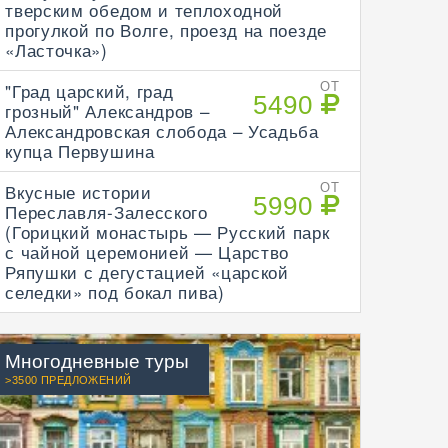
тверским обедом и теплоходной
прогулкой по Волге, проезд на поезде
«Ласточка»)
"Град царский, град
ОТ
5490
грозный" Александров –
Александровская слобода – Усадьба
купца Первушина
Вкусные истории
ОТ
5990
Переславля-Залесского
(Горицкий монастырь — Русский парк
с чайной церемонией — Царство
Ряпушки с дегустацией «царской
селедки» под бокал пива)
Многодневные туры
>3500 ПРЕДЛОЖЕНИЙ