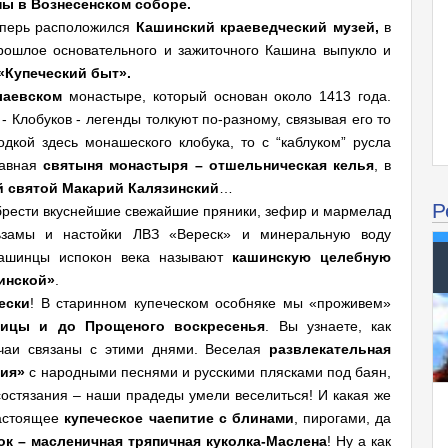
ы в Вознесенском соборе.
перь расположился
Кашинский краеведческий музей,
в
рошлое основательного и зажиточного Кашина выпукло и
«Купеческий быт».
лаевском
монастыре, который основан около 1413 года.
 Клобуков - легенды толкуют по-разному, связывая его то
дкой здесь монашеского клобука, то с “каблуком” русла
лавная
святыня монастыря – отшельническая келья
, в
 святой Макарий Калязинский
…
Р
рести вкуснейшие свежайшие пряники, зефир и мармелад
льзамы и настойки ЛВЗ «Вереск» и минеральную воду
 кашинцы испокон века называют
кашинскую целебную
инской»
.
ески
! В старинном купеческом особняке мы «проживем»
ницы и до Прощеного воскресенья
. Вы узнаете, как
ычаи связаны с этими днями. Веселая
развлекательная
ния»
с народными песнями и русскими плясками под баян,
остязания – наши прадеды умели веселиться! И какая же
настоящее
купеческое чаепитие с блинами
, пирогами, да
ок – масленичная тряпичная куколка-Маслена
! Ну а как