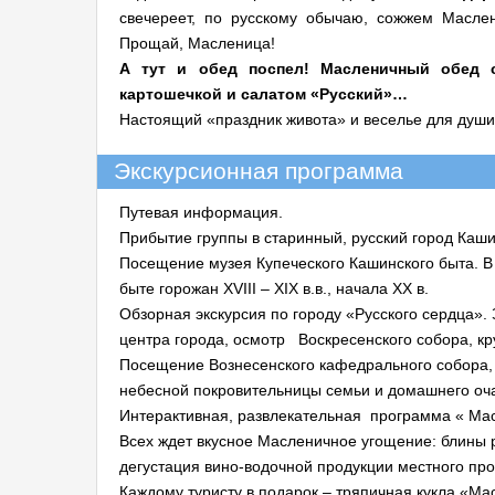
свечереет, по русскому обычаю, сожжем Масле
Прощай, Масленица!
А тут и обед поспел! Масленичный обед 
картошечкой и салатом «Русский»…
Настоящий «праздник живота» и веселье для души
Экскурсионная программа
Путевая информация.
Прибытие группы в старинный, русский город Каши
Посещение музея Купеческого Кашинского быта. В
быте горожан XVIII – XIX в.в., начала XX в.
Обзорная экскурсия по городу «Русского сердца».
центра города, осмотр Воскресенского собора, кр
Посещение Вознесенского кафедрального собора, г
небесной покровительницы семьи и домашнего оча
Интерактивная, развлекательная программа « Ма
Всех ждет вкусное Масленичное угощение: блины р
дегустация вино-водочной продукции местного про
Каждому туристу в подарок – тряпичная кукла «Ма