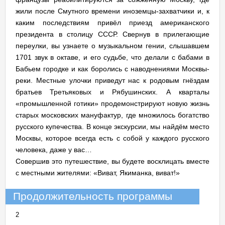
жили после Смутного времени иноземцы-захватчики и, к
каким последствиям привёл приезд американского
президента в столицу СССР. Свернув в прилегающие
переулки, вы узнаете о музыкальном гении, слышавшем
1701 звук в октаве, и его судьбе, что делали с бабами в
Бабьем городке и как боролись с наводнениями Москвы-
реки. Местные улочки приведут нас к родовым гнёздам
братьев Третьяковых и Рябушинских. А кварталы
«промышленной готики» продемонстрируют новую жизнь
старых московских мануфактур, где множилось богатство
русского купечества. В конце экскурсии, мы найдём место
Москвы, которое всегда есть с собой у каждого русского
человека, даже у вас…
Совершив это путешествие, вы будете восклицать вместе
с местными жителями: «Виват, Якиманка, виват!»
Продолжительность программы
2