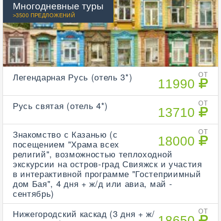
Многодневные туры
>3500 ПРЕДЛОЖЕНИЙ
Легендарная Русь (отель 3*)
ОТ
11990
Русь святая (отель 4*)
ОТ
13710
Знакомство с Казанью (с
ОТ
18000
посещением "Храма всех
религий", возможностью теплоходной
экскурсии на остров-град Свияжск и участия
в интерактивной программе "Гостеприимный
дом Бая", 4 дня + ж/д или авиа, май -
сентябрь)
Нижегородский каскад (3 дня + ж/
ОТ
18650