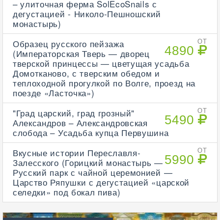
– улиточная ферма SolEcoSnails с
дегустацией - Николо-Пешношский
монастырь)
Образец русского пейзажа
ОТ
4890
(Императорская Тверь — дворец
тверской принцессы — цветущая усадьба
Домотканово, с тверским обедом и
теплоходной прогулкой по Волге, проезд на
поезде «Ласточка»)
"Град царский, град грозный"
ОТ
5490
Александров – Александровская
слобода – Усадьба купца Первушина
Вкусные истории Переславля-
ОТ
5990
Залесского (Горицкий монастырь —
Русский парк с чайной церемонией —
Царство Ряпушки с дегустацией «царской
селедки» под бокал пива)