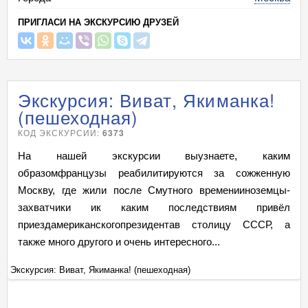
ПРИГЛАСИ НА ЭКСКУРСИЮ ДРУЗЕЙ
Экскурсия: Виват, Якиманка!
(пешеходная)
КОД ЭКСКУРСИИ:
6373
На нашей экскурсии выузнаете, каким
образомфранцузы реабилитируются за сожженную
Москву, где жили после Смутного временииноземцы-
захватчики ик каким последствиям привёл
приездамериканскогопрезидентав столицу СССР, а
также много другого и очень интересного...
Экскурсия: Виват, Якиманка! (пешеходная)
Эк
+