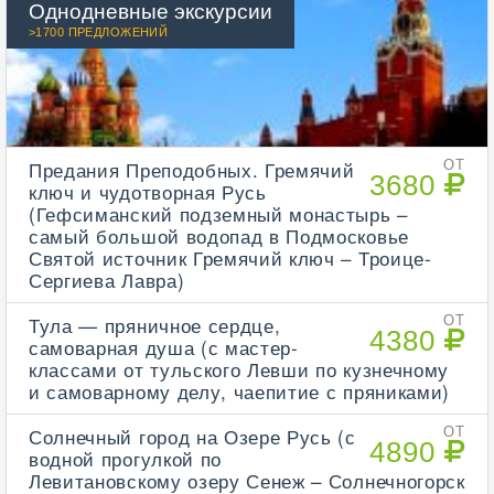
Однодневные экскурсии
>1700 ПРЕДЛОЖЕНИЙ
Предания Преподобных. Гремячий
ОТ
3680
ключ и чудотворная Русь
(Гефсиманский подземный монастырь –
самый большой водопад в Подмосковье
Святой источник Гремячий ключ – Троице-
Сергиева Лавра)
Тула — пряничное сердце,
ОТ
4380
самоварная душа (с мастер-
классами от тульского Левши по кузнечному
и самоварному делу, чаепитие с пряниками)
Солнечный город на Озере Русь (с
ОТ
4890
водной прогулкой по
Левитановскому озеру Сенеж – Солнечногорск