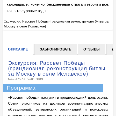
канонады, и, конечно, бесконечные отвага и героизм все,
как в те суровые годы.
а
Экскурсия: Рассвет Победы (грандиозная реконструкция битвы за
Эк
Москву в селе Иславское)
Мо
+
ОПИСАНИЕ
ЗАБРОНИРОВАТЬ
ОТЗЫВЫ
Д
Экскурсия: Рассвет Победы
(грандиозная реконструкция битвы
за Москву в селе Иславское)
КОД ЭКСКУРСИИ:
6598
Программа
«Рассвет победы» наступит в предпоследний день осени.
Сотни участников из десятков военно-патриотических
объединений, ветеранских организаций и поисковых
отрядов примут участие в грандиозной реконструкции