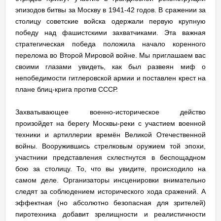
эпизодов битвы за Москву в 1941-42 годов. В сражении за
столицу советские войска одержали первую крупную
победу над фашистскими захватчиками. Эта важная
стратегическая победа положила начало коренного
перелома во Второй Мировой войне. Мы приглашаем вас
своими глазами увидеть, как был развеян миф о
непобедимости гитлеровской армии и поставлен крест на
плане блиц-крига против СССР.
Захватывающее военно-историческое действо
произойдет на берегу Москвы-реки с участием военной
техники и артиллерии времён Великой Отечественной
войны. Вооружившись стрелковым оружием той эпохи,
участники представления схлестнутся в беспощадном
бою за столицу. То, что вы увидите, происходило на
самом деле. Организаторы инсценировки внимательно
следят за соблюдением исторического хода сражений. А
эффектная (но абсолютно безопасная для зрителей)
пиротехника добавит зрелищности и реалистичности