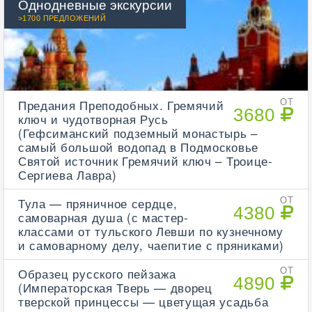
Однодневные экскурсии
>1700 ПРЕДЛОЖЕНИЙ
Предания Преподобных. Гремячий
ОТ
3680
ключ и чудотворная Русь
(Гефсиманский подземный монастырь –
самый большой водопад в Подмосковье
Святой источник Гремячий ключ – Троице-
Сергиева Лавра)
Тула — пряничное сердце,
ОТ
4380
самоварная душа (с мастер-
классами от тульского Левши по кузнечному
и самоварному делу, чаепитие с пряниками)
Образец русского пейзажа
ОТ
4890
(Императорская Тверь — дворец
тверской принцессы — цветущая усадьба