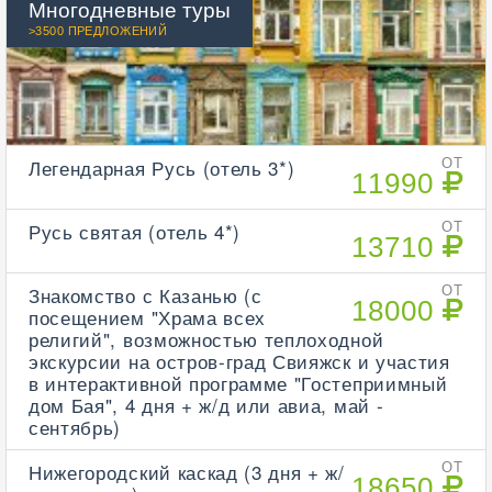
Многодневные туры
>3500 ПРЕДЛОЖЕНИЙ
Легендарная Русь (отель 3*)
ОТ
11990
Русь святая (отель 4*)
ОТ
13710
Знакомство с Казанью (с
ОТ
18000
посещением "Храма всех
религий", возможностью теплоходной
экскурсии на остров-град Свияжск и участия
в интерактивной программе "Гостеприимный
дом Бая", 4 дня + ж/д или авиа, май -
сентябрь)
Нижегородский каскад (3 дня + ж/
ОТ
18650