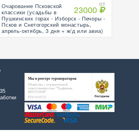
Очарование Псковской
ОТ
23000
классики (усадьбы в
Пушкинских горах - Изборск - Печоры -
Псков и Снетогорский монастырь,
апрель-октябрь, 3 дня + ж/д или авиа)
Р
Мы в реестре туроператоров
Общество с ограниченной
ответственностью "Турфирма
-35
КРУГОЗОР"
аботки
РТО 019722