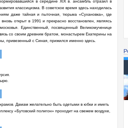
формировавшийся в середине XIX в. ансамбль отразил в
азвития классицизма. В советское время здесь находилась
ниям даже тайная и пыточная, тюрьма «Сухановка», где
вновь открыт в 1991 и прекрасно восстановлен, являясь
московья. Единственный, посвященный Великомученице
вязь со своим древним братом, монастырем Екатерины на
ны, привезенный с Синая, прижился именно здесь.
Р
урсия.
тырю.
храмов. Дамам желательно быть одетыми в юбки и иметь
плексу «Бутовский полигон» проходит на свежем воздухе,