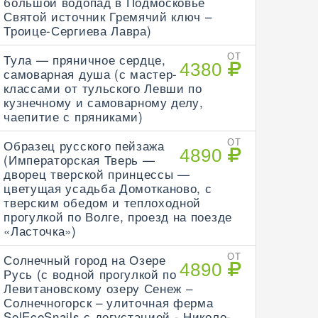
большой водопад в Подмосковье
Святой источник Гремячий ключ –
Троице-Сергиева Лавра)
Тула — пряничное сердце,
ОТ
4380
самоварная душа (с мастер-
классами от тульского Левши по
кузнечному и самоварному делу,
чаепитие с пряниками)
Образец русского пейзажа
ОТ
4890
(Императорская Тверь —
дворец тверской принцессы —
цветущая усадьба Домотканово, с
тверским обедом и теплоходной
прогулкой по Волге, проезд на поезде
«Ласточка»)
Солнечный город на Озере
ОТ
4890
Русь (с водной прогулкой по
Левитановскому озеру Сенеж –
Солнечногорск – улиточная ферма
SolEcoSnails с дегустацией - Николо-