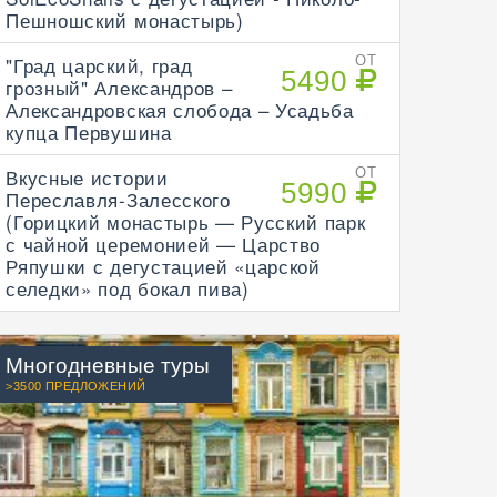
Пешношский монастырь)
"Град царский, град
ОТ
5490
грозный" Александров –
Александровская слобода – Усадьба
купца Первушина
Вкусные истории
ОТ
5990
Переславля-Залесского
(Горицкий монастырь — Русский парк
с чайной церемонией — Царство
Ряпушки с дегустацией «царской
селедки» под бокал пива)
Многодневные туры
>3500 ПРЕДЛОЖЕНИЙ