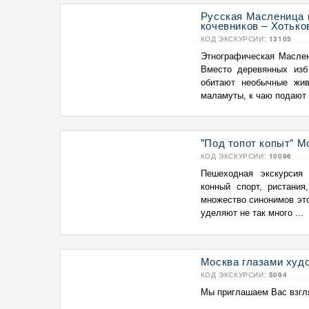
Русская Масленица п
кочевников – Хотько
КОД ЭКСКУРСИИ:
13105
Этнографическая Маслен
Вместо деревянных изб
обитают необычные жив
маламуты, к чаю подают .
"Под топот копыт" М
КОД ЭКСКУРСИИ:
10096
Пешеходная экскурсия
конный спорт, ристани
множество синонимов это
уделяют не так много ...
Москва глазами худ
КОД ЭКСКУРСИИ:
5094
Мы приглашаем Вас взгля