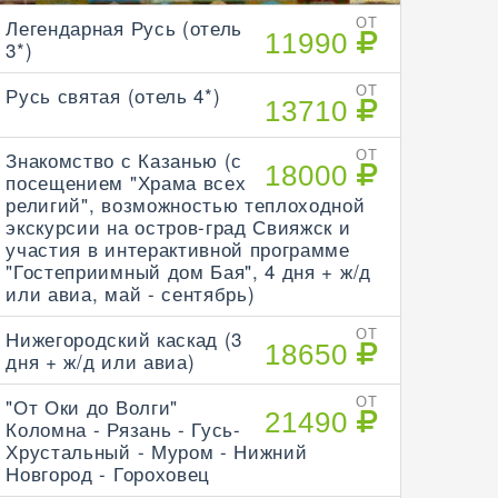
Легендарная Русь (отель
ОТ
11990
3*)
Русь святая (отель 4*)
ОТ
13710
Знакомство с Казанью (с
ОТ
18000
посещением "Храма всех
религий", возможностью теплоходной
экскурсии на остров-град Свияжск и
участия в интерактивной программе
"Гостеприимный дом Бая", 4 дня + ж/д
или авиа, май - сентябрь)
Нижегородский каскад (3
ОТ
18650
дня + ж/д или авиа)
"От Оки до Волги"
ОТ
21490
Коломна - Рязань - Гусь-
Хрустальный - Муром - Нижний
Новгород - Гороховец