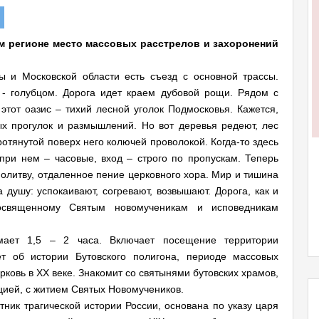
м регионе место массовых расстрелов и захоронений
 и Московской области есть съезд с основной трассы.
 - голубцом. Дорога идет краем дубовой рощи. Рядом с
от оазис – тихий лесной уголок Подмосковья. Кажется,
х прогулок и размышлений. Но вот деревья редеют, лес
ротянутой поверх него колючей проволокой. Когда-то здесь
при нем – часовые, вход – строго по пропускам. Теперь
олитву, отдаленное пение церковного хора. Мир и тишина
 душу: успокаивают, согревают, возвышают. Дорога, как и
посвященному Святым новомученикам и исповедникам
мает 1,5 – 2 часа. Включает посещение территории
ет об истории Бутовского полигона, периоде массовых
ковь в XX веке. Знакомит со святынями бутовских храмов,
ией, с житием Святых Новомучеников.
тник трагической истории России, основана по указу царя