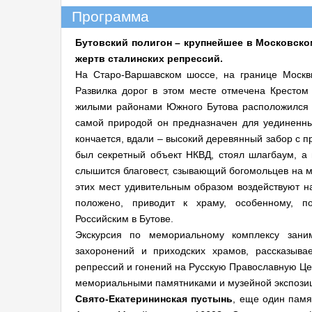
Программа
Бутовский полигон – крупнейшее в Московско
жертв сталинских репрессий.
На Старо-Варшавском шоссе, на границе Москвы
Развилка дорог в этом месте отмечена Крестом
жилыми районами Южного Бутова расположился эт
самой природой он предназначен для уединенны
кончается, вдали – высокий деревянный забор с п
был секретный объект НКВД, стоял шлагбаум, а 
слышится благовест, сзывающий богомольцев на м
этих мест удивительным образом воздействуют на
положено, приводит к храму, особенному, 
Российским в Бутове.
Экскурсия по мемориальному комплексу зани
захоронений и приходских храмов, рассказыва
репрессий и гонений на Русскую Православную Цер
мемориальными памятниками и музейной экспозиц
Свято-Екатерининская пустынь
, еще один памя