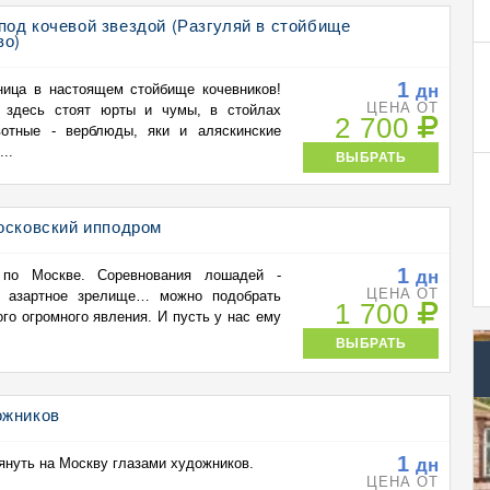
од кочевой звездой (Разгуляй в стойбище
во)
1
дн
ица в настоящем стойбище кочевников!
ЦЕНА ОТ
 здесь стоят юрты и чумы, в стойлах
2 700
отные - верблюды, яки и аляскинские
..
ВЫБРАТЬ
осковский ипподром
1
дн
 по Москве. Соревнования лошадей -
ЦЕНА ОТ
я, азартное зрелище… можно подобрать
1 700
го огромного явления. И пусть у нас ему
ВЫБРАТЬ
ожников
1
дн
нуть на Москву глазами художников.
ЦЕНА ОТ