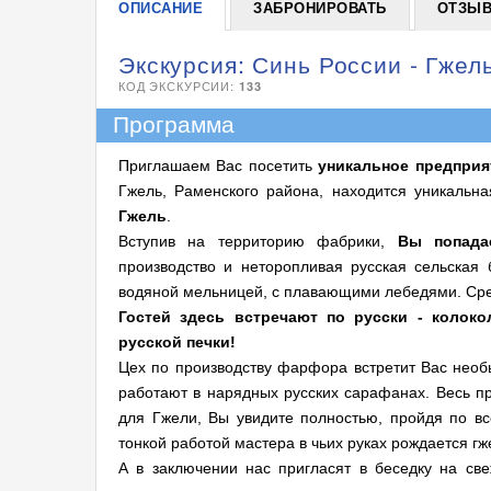
ОПИСАНИЕ
ЗАБРОНИРОВАТЬ
ОТЗЫ
Экскурсия: Синь России - Гжел
КОД ЭКСКУРСИИ:
133
Программа
Приглашаем Вас посетить
уникальное предприя
Гжель, Раменского района, находится уникальна
Гжель
.
Вступив на территорию фабрики,
Вы попада
производство и неторопливая русская сельская 
водяной мельницей, с плавающими лебедями. Сред
Гостей здесь встречают по русски - колок
русской печки!
Цех по производству фарфора встретит Вас нео
работают в нарядных русских сарафанах. Весь п
для Гжели, Вы увидите полностью, пройдя по вс
тонкой работой мастера в чьих руках рождается гж
А в заключении нас пригласят в беседку на све