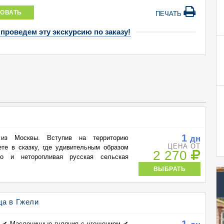
ОВАТЬ
ПЕЧАТЬ
 проведем эту экскурсию по заказу!
1
дн
 из Москвы. Вступив на территорию
ЦЕНА ОТ
ете в сказку, где удивительным образом
2 270
тво и неторопливая русская сельская
ВЫБРАТЬ
ца в Гжели
1
а ✔ Масленичные гуляния с угощением ✔