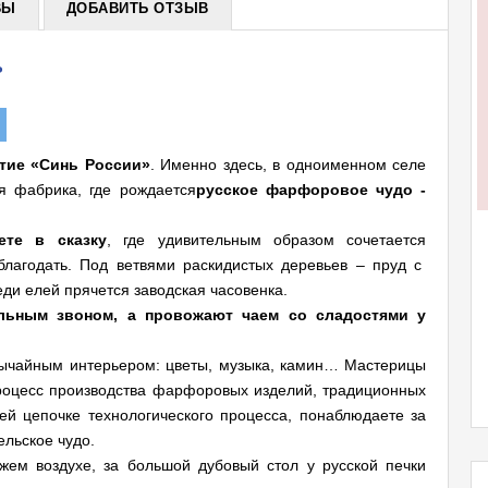
ВЫ
ДОБАВИТЬ ОТЗЫВ
ь
тие «Синь России»
. Именно здесь, в одноименном селе
я фабрика, где рождается
русское фарфоровое чудо -
ете в сказку
, где удивительным образом сочетается
благодать. Под ветвями раскидистых деревьев – пруд с
и елей прячется заводская часовенка.
ольным звоном, а провожают чаем со сладостями у
бычайным интерьером: цветы, музыка, камин… Мастерицы
роцесс производства фарфоровых изделий, традиционных
ей цепочке технологического процесса, понаблюдаете за
ельское чудо.
жем воздухе, за большой дубовый стол у русской печки