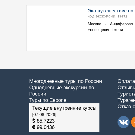
Эко-путешествие на
КОД ЭКСКУРСИИ:
33972
Москва - Анциферово 
+посещение Гжели
Многодневные туры по России
Оплата
Однодневные экскурсии по
Отзывы
России
Турист
Туры по Европе
Тураге
Отказ 
Текущие внутренние курсы
[07.08.2026]
85.7223
99.0436