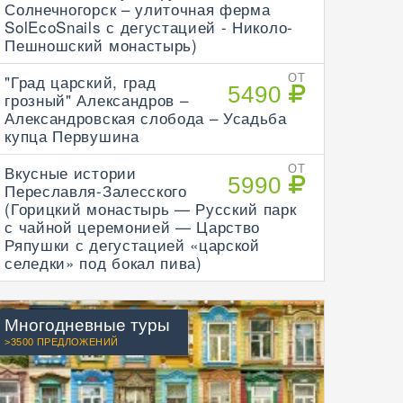
Солнечногорск – улиточная ферма
SolEcoSnails с дегустацией - Николо-
Пешношский монастырь)
"Град царский, град
ОТ
5490
грозный" Александров –
Александровская слобода – Усадьба
купца Первушина
Вкусные истории
ОТ
5990
Переславля-Залесского
(Горицкий монастырь — Русский парк
с чайной церемонией — Царство
Ряпушки с дегустацией «царской
селедки» под бокал пива)
Многодневные туры
>3500 ПРЕДЛОЖЕНИЙ