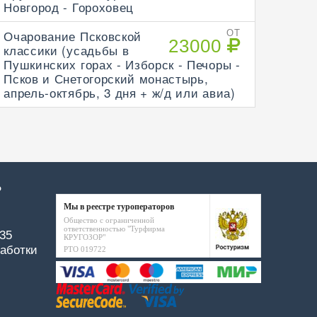
Новгород - Гороховец
Очарование Псковской
ОТ
23000
классики (усадьбы в
Пушкинских горах - Изборск - Печоры -
Псков и Снетогорский монастырь,
апрель-октябрь, 3 дня + ж/д или авиа)
Р
Мы в реестре туроператоров
Общество с ограниченной
ответственностью "Турфирма
-35
КРУГОЗОР"
аботки
РТО 019722