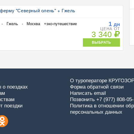
 ферму "Северный олень" + Гжель
1
дн
- Гжель - Москва +эко-путешествие
ЦЕНА ОТ
3 340
ВЫБРАТЬ
О туроператоре КРУГОЗО
 о поездках
Форма обратной связи
ам
Написать email
нствам
Позвонить +7 (977) 808-05
от поездки
Политика в отношении обр
персональных данных