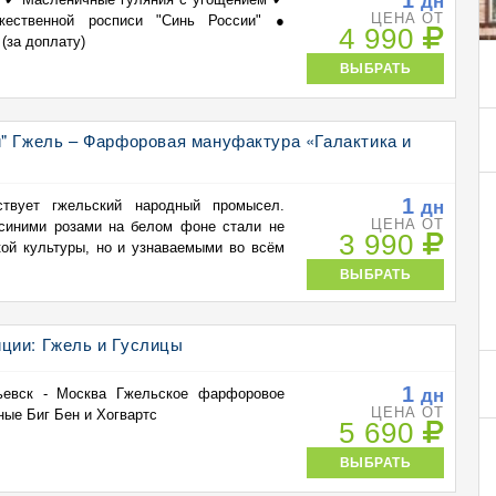
дн
ЦЕНА ОТ
жественной росписи "Синь России" ●
4 990
(за доплату)
ВЫБРАТЬ
" Гжель – Фарфоровая мануфактура «Галактика и
1
дн
твует гжельский народный промысел.
ЦЕНА ОТ
синими розами на белом фоне стали не
3 990
кой культуры, но и узнаваемыми во всём
ВЫБРАТЬ
ции: Гжель и Гуслицы
1
дн
ьевск - Москва Гжельское фарфоровое
ЦЕНА ОТ
ые Биг Бен и Хогвартс
5 690
ВЫБРАТЬ