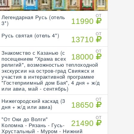
Легендарная Русь (отель
ОТ
11990
3*)
Русь святая (отель 4*)
ОТ
13710
Знакомство с Казанью (с
ОТ
18000
посещением "Храма всех
религий", возможностью теплоходной
экскурсии на остров-град Свияжск и
участия в интерактивной программе
"Гостеприимный дом Бая", 4 дня + ж/д
или авиа, май - сентябрь)
Нижегородский каскад (3
ОТ
18650
дня + ж/д или авиа)
"От Оки до Волги"
ОТ
21490
Коломна - Рязань - Гусь-
Хрустальный - Муром - Нижний