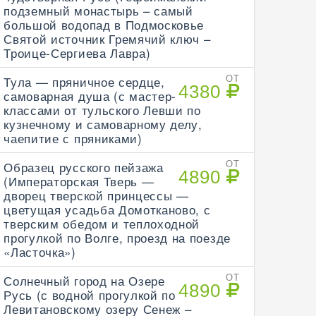
подземный монастырь – самый
большой водопад в Подмосковье
Святой источник Гремячий ключ –
Троице-Сергиева Лавра)
Тула — пряничное сердце,
ОТ
4380
самоварная душа (с мастер-
классами от тульского Левши по
кузнечному и самоварному делу,
чаепитие с пряниками)
Образец русского пейзажа
ОТ
4890
(Императорская Тверь —
дворец тверской принцессы —
цветущая усадьба Домотканово, с
тверским обедом и теплоходной
прогулкой по Волге, проезд на поезде
«Ласточка»)
Солнечный город на Озере
ОТ
4890
Русь (с водной прогулкой по
Левитановскому озеру Сенеж –