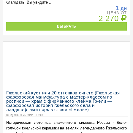
благодать. Вы увидите ...
1
дн
ЦЕНА ОТ
2 270
ВЫБРАТЬ
Гжельский куст или 20 оттенков синего (Гжельская
фарфоровая мануфактура с мастер-классом по
росписи — храм с фирменного клейма Гжели —
фарфоровая история гжельского села и
ландшафтный парк в стиле «Гжель»)
КОД ЭКСКУРСИИ:
5390
Историческая летопись знаменитого символа России - бело-
голубой гжельской керамики на землях легендарного Гжельского