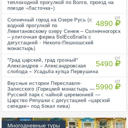
теплоходной прогулкой по Волге, проезд на
поезде «Ласточка»)
Солнечный город на Озере Русь (с
ОТ
4890
водной прогулкой по
Левитановскому озеру Сенеж – Солнечногорск
– улиточная ферма SolEcoSnails с
дегустацией - Николо-Пешношский
монастырь)
"Град царский, град грозный"
ОТ
5490
Александров – Александровская
слобода – Усадьба купца Первушина
Вкусные истории Переславля-
ОТ
5990
Залесского (Горицкий монастырь —
Русский парк с чайной церемонией —
Царство Ряпушки с дегустацией «царской
селедки» под бокал пива)
Многодневные туры