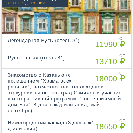
>3500 ПРЕДЛОЖЕНИЙ
Легендарная Русь (отель 3*)
ОТ
11990
Русь святая (отель 4*)
ОТ
13710
Знакомство с Казанью (с
ОТ
18000
посещением "Храма всех
религий", возможностью теплоходной
экскурсии на остров-град Свияжск и участия
в интерактивной программе "Гостеприимный
дом Бая", 4 дня + ж/д или авиа, май -
сентябрь)
Нижегородский каскад (3 дня + ж/
ОТ
18650
д или авиа)