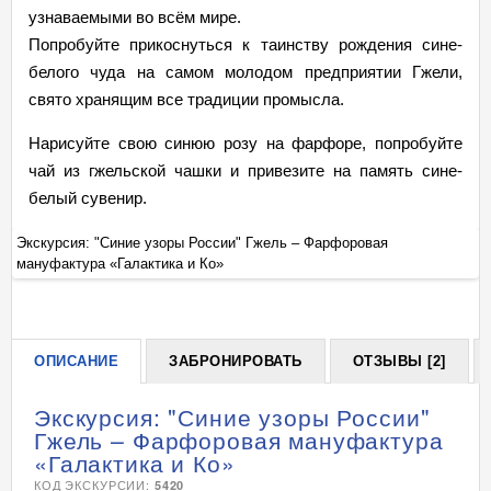
узнаваемыми во всём мире.
Попробуйте прикоснуться к таинству рождения сине-
белого чуда на самом молодом предприятии Гжели,
свято хранящим все традиции промысла.
Нарисуйте свою синюю розу на фарфоре, попробуйте
чай из гжельской чашки и привезите на память сине-
белый сувенир.
Экскурсия: "Синие узоры России" Гжель – Фарфоровая
Эк
мануфактура «Галактика и Ко»
ма
+
ОПИСАНИЕ
ЗАБРОНИРОВАТЬ
ОТЗЫВЫ [2]
Экскурсия: "Синие узоры России"
Гжель – Фарфоровая мануфактура
«Галактика и Ко»
КОД ЭКСКУРСИИ:
5420