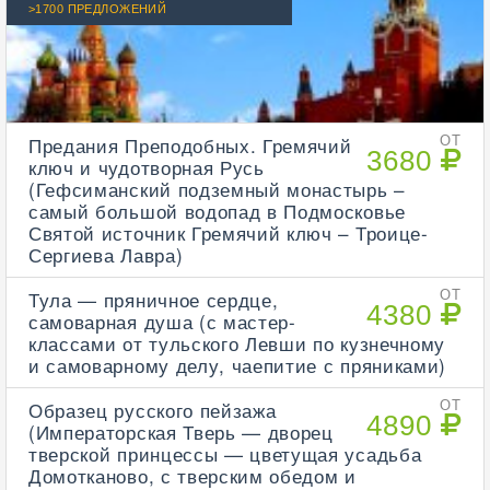
>1700 ПРЕДЛОЖЕНИЙ
Предания Преподобных. Гремячий
ОТ
3680
ключ и чудотворная Русь
(Гефсиманский подземный монастырь –
самый большой водопад в Подмосковье
Святой источник Гремячий ключ – Троице-
Сергиева Лавра)
Тула — пряничное сердце,
ОТ
4380
самоварная душа (с мастер-
классами от тульского Левши по кузнечному
и самоварному делу, чаепитие с пряниками)
Образец русского пейзажа
ОТ
4890
(Императорская Тверь — дворец
тверской принцессы — цветущая усадьба
Домотканово, с тверским обедом и