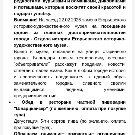
редкостями, курьёзами и обманками, диковинами
и потешками, которые восхитят своей красотой и
подарят улыбку.
Внимание!
На заезд 22.02.2026 замена Егорьевского
историко-художественного музея на
посещение
одной из главных достопримечательностей
города - Отдела истории Егорьевского историко-
художественного музея.
Войдя в музей, попадаете на улицы старинного
города. Благодаря новым технологиям, веселые
"объегориватели" расскажут предания, новости,
сплетни о своей жизни. Как в любом городе история
и современность соединяются в единый образ
замечательного городка, славного своими
выдающимися людьми, умениями,
предприимчивостью.
-
Обед в ресторане частной пивоварни
"Шварцкайзер" (по желанию, оплата при покупке
тура).
Дегустация 5-ти сортов пива (по желанию, оплата
при покупке тура).
Обращаем внимание: возрастные ограничения