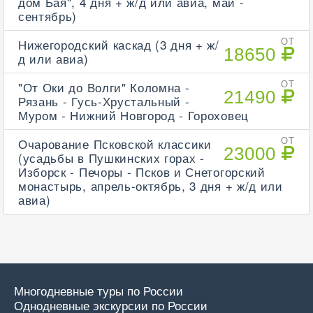
дом Бая", 4 дня + ж/д или авиа, май -
сентябрь)
Нижегородский каскад (3 дня + ж/
ОТ
18650
д или авиа)
"От Оки до Волги" Коломна -
ОТ
21490
Рязань - Гусь-Хрустальный -
Муром - Нижний Новгород - Гороховец
Очарование Псковской классики
ОТ
23000
(усадьбы в Пушкинских горах -
Изборск - Печоры - Псков и Снетогорский
монастырь, апрель-октябрь, 3 дня + ж/д или
авиа)
Многодневные туры по России
Однодневные экскурсии по России