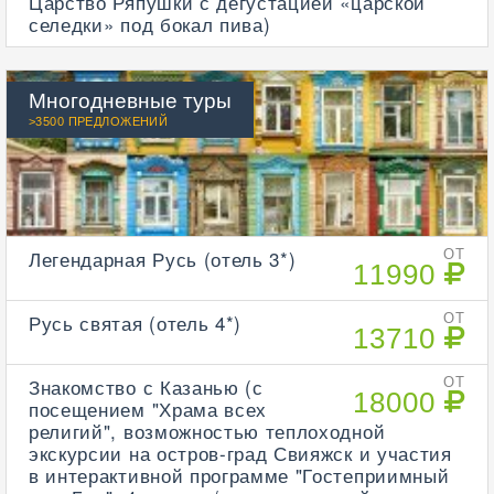
Царство Ряпушки с дегустацией «царской
селедки» под бокал пива)
Многодневные туры
>3500 ПРЕДЛОЖЕНИЙ
Легендарная Русь (отель 3*)
ОТ
11990
Русь святая (отель 4*)
ОТ
13710
Знакомство с Казанью (с
ОТ
18000
посещением "Храма всех
религий", возможностью теплоходной
экскурсии на остров-град Свияжск и участия
в интерактивной программе "Гостеприимный