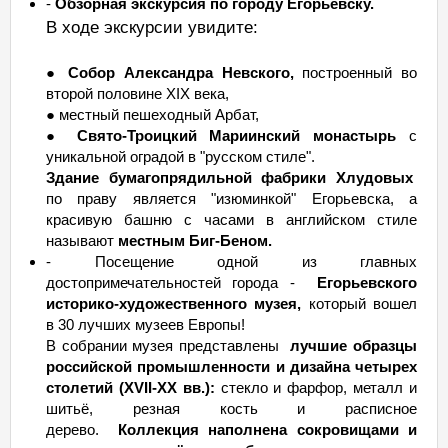
-
Обзорная экскурсия по городу Егорьевску.
В ходе экскурсии увидите:
●
Собор Александра Невского,
построенный во
второй половине XIX века,
● местный пешеходный Арбат,
●
Свято-Троицкий Мариинский монастырь
с
уникальной оградой в "русском стиле".
Здание бумагопрядильной фабрики Хлудовых
по праву является "изюминкой" Егорьевска, а
красивую башню с часами в английском стиле
называют
местным Биг-Беном.
- Посещение одной из главных
достопримечательностей города -
Егорьевского
историко-художественного музея,
который вошел
в 30 лучших музеев Европы!
В собрании музея представлены
лучшие образцы
российской промышленности и дизайна четырех
столетий (XVII-XX вв.):
стекло и фарфор, металл и
шитьё, резная кость и расписное
дерево.
Коллекция наполнена сокровищами и