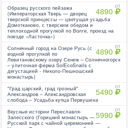
Образец русского пейзажа
ОТ
4890
(Императорская Тверь — дворец
тверской принцессы — цветущая усадьба
Домотканово, с тверским обедом и
теплоходной прогулкой по Волге, проезд на
поезде «Ласточка»)
Солнечный город на Озере Русь (с
ОТ
4890
водной прогулкой по
Левитановскому озеру Сенеж – Солнечногорск
– улиточная ферма SolEcoSnails с
дегустацией - Николо-Пешношский
монастырь)
"Град царский, град грозный"
ОТ
5490
Александров – Александровская
слобода – Усадьба купца Первушина
Вкусные истории Переславля-
ОТ
5990
Залесского (Горицкий монастырь —
Русский парк с чайной церемонией —