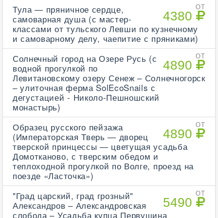
Тула — пряничное сердце,
ОТ
4380
самоварная душа (с мастер-
классами от тульского Левши по кузнечному
и самоварному делу, чаепитие с пряниками)
Солнечный город на Озере Русь (с
ОТ
4890
водной прогулкой по
Левитановскому озеру Сенеж – Солнечногорск
– улиточная ферма SolEcoSnails с
дегустацией - Николо-Пешношский
монастырь)
Образец русского пейзажа
ОТ
4890
(Императорская Тверь — дворец
тверской принцессы — цветущая усадьба
Домотканово, с тверским обедом и
теплоходной прогулкой по Волге, проезд на
поезде «Ласточка»)
"Град царский, град грозный"
ОТ
5490
Александров – Александровская
слобода – Усадьба купца Первушина