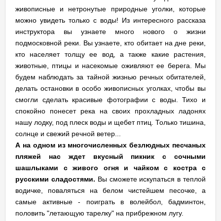
живописные и нетронутые природные уголки, которые
можно увидеть только с воды! Из интересного рассказа
инструктора вы узнаете много нового о жизни
подмосковной реки. Вы узнаете, кто обитает на дне реки,
кто населяет толщу ее вод, а также какие растения,
животные, птицы и насекомые оживляют ее берега. Мы
будем наблюдать за тайной жизнью речных обитателей,
делать остановки в особо живописных уголках, чтобы вы
смогли сделать красивые фотографии с воды. Тихо и
спокойно понесет река на своих прохладных ладонях
нашу лодку, под плеск воды и щебет птиц. Только тишина,
солнце и свежий речной ветер...
А на одном из многочисленных безлюдных песчаных
пляжей нас ждет вкусный пикник с сочными
шашлыками с живого огня и чайком с костра с
русскими сладостями.
Вы сможете искупаться в теплой
водичке, поваляться на белом чистейшем песочке, а
самые активные - поиграть в волейбол, бадминтон,
половить "летающую тарелку" на прибрежном лугу.