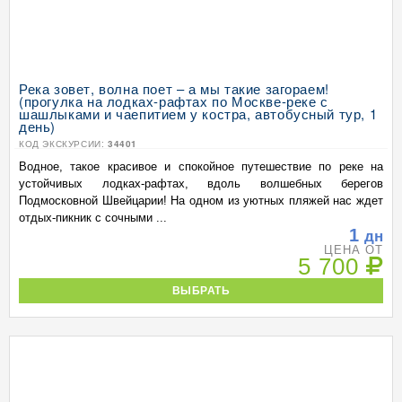
Река зовет, волна поет – а мы такие загораем!
(прогулка на лодках-рафтах по Москве-реке с
шашлыками и чаепитием у костра, автобусный тур, 1
день)
КОД ЭКСКУРСИИ:
34401
Водное, такое красивое и спокойное путешествие по реке на
устойчивых лодках-рафтах, вдоль волшебных берегов
Подмосковной Швейцарии! На одном из уютных пляжей нас ждет
отдых-пикник с сочными ...
1
дн
ЦЕНА ОТ
5 700
ВЫБРАТЬ