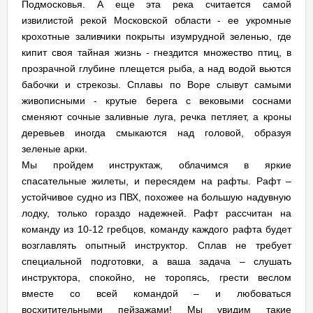
Подмосковья. А еще эта река считается самой
извилистой рекой Московской области - ее укромные
крохотные заливчики покрыты изумрудной зеленью, где
кипит своя тайная жизнь - гнездится множество птиц, в
прозрачной глубине плещется рыба, а над водой вьются
бабочки и стрекозы. Сплавы по Воре слывут самыми
живописными - крутые берега с вековыми соснами
сменяют сочные заливные луга, речка петляет, а кроны
деревьев иногда смыкаются над головой, образуя
зеленые арки.
Мы пройдем инструктаж, облачимся в яркие
спасательные жилеты, и пересядем на рафты. Рафт –
устойчивое судно из ПВХ, похожее на большую надувную
лодку, только гораздо надежней. Рафт рассчитан на
команду из 10-12 гребцов, команду каждого рафта будет
возглавлять опытный инструктор. Сплав не требует
специальной подготовки, а ваша задача – слушать
инструктора, спокойно, не торопясь, грести веслом
вместе со всей командой – и любоваться
восхитительными пейзажами! Мы увидим такие