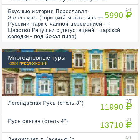
Вкусные истории Переславля-
ОТ
5990
Залесского (Горицкий монастырь —
Русский парк с чайной церемонией —
Царство Ряпушки с дегустацией «царской
селедки» под бокал пива)
Многодневные туры
>3500 ПРЕДЛОЖЕНИЙ
Легендарная Русь (отель 3*)
ОТ
11990
Русь святая (отель 4*)
ОТ
13710
Знакомство с Казанью (с
ОТ