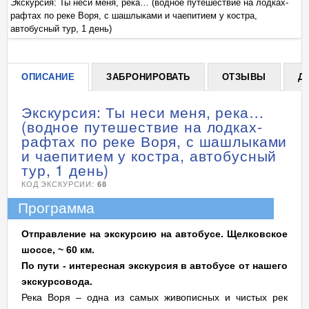
Экскурсия: Ты неси меня, река… (водное путешествие на лодках-
Эк
рафтах по реке Воря, с шашлыками и чаепитием у костра,
ра
+
автобусный тур, 1 день)
ав
ОПИСАНИЕ
ЗАБРОНИРОВАТЬ
ОТЗЫВЫ
Д
Экскурсия: Ты неси меня, река…
(водное путешествие на лодках-
рафтах по реке Воря, с шашлыками
и чаепитием у костра, автобусный
тур, 1 день)
КОД ЭКСКУРСИИ:
68
Программа
Отправление на экскурсию на автобусе.
Щелковское
шоссе, ~ 60 км.
По пути - интересная экскурсия в автобусе от нашего
экскурсовода.
Река Воря – одна из самых живописных и чистых рек