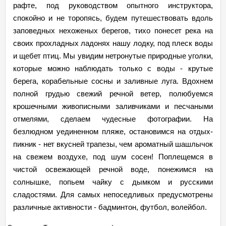
рафте, под руководством опытного инструктора,
спокойно и не торопясь, будем путешествовать вдоль
заповедных нехоженых берегов, тихо понесет река на
своих прохладных ладонях нашу лодку, под плеск воды
и щебет птиц. Мы увидим нетронутые природные уголки,
которые можно наблюдать только с воды - крутые
берега, корабельные сосны и заливные луга. Вдохнем
полной грудью свежий речной ветер, полюбуемся
крошечными живописными заливчиками и песчаными
отмелями, сделаем чудесные фотографии. На
безлюдном уединенном пляже, остановимся на отдых-
пикник - нет вкусней трапезы, чем ароматный шашлычок
на свежем воздухе, под шум сосен! Поплещемся в
чистой освежающей речной воде, понежимся на
солнышке, попьем чайку с дымком и русскими
сладостями. Для самых непоседливых предусмотрены
различные активности - бадминтон, футбол, волейбол.