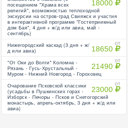
18000
посещением "Храма всех
религий", возможностью теплоходной
экскурсии на остров-град Свияжск и участия
в интерактивной программе "Гостеприимный
дом Бая", 4 дня + ж/д или авиа, май -
сентябрь)
Нижегородский каскад (3 дня + ж/
ОТ
18650
д или авиа)
"От Оки до Волги" Коломна -
ОТ
21490
Рязань - Гусь-Хрустальный -
Муром - Нижний Новгород - Гороховец
Очарование Псковской классики
ОТ
23000
(усадьбы в Пушкинских горах -
Изборск - Печоры - Псков и Снетогорский
монастырь, апрель-октябрь, 3 дня + ж/д или
авиа)