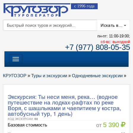
с 1996 года
Искать в...
пн-пт: 11:00-19:00;
cб-вс: выходной
+7 (977) 808-05-35
Меню
КРУГОЗОР
»
Туры и экскурсии
»
Однодневные экскурсии
»
Экскурсия: Ты неси меня, река… (водное
путешествие на лодках-рафтах по реке
Воря, с шашлыками и чаепитием у костра,
автобусный тур, 1 день)
КОД ЭКСКУРСИИ:
68
5 390
от
Базовая стоимость