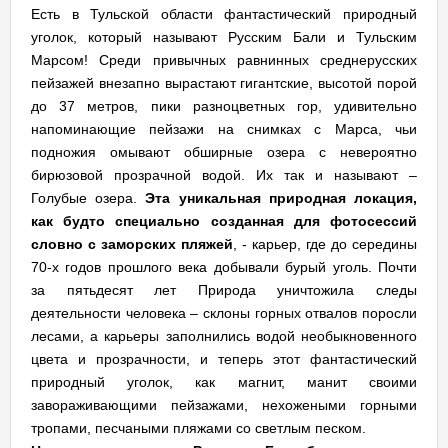
Есть в Тульской области фантастический природный
уголок, который называют Русским Бали и Тульским
Марсом! Среди привычных равнинных среднерусских
пейзажей внезапно вырастают гигантские, высотой порой
до 37 метров, пики разноцветных гор, удивительно
напоминающие пейзажи на снимках с Марса, чьи
подножия омывают обширные озера с невероятно
бирюзовой прозрачной водой. Их так и называют –
Голубые озера.
Эта уникальная природная локация,
как будто специально созданная для фотосессий
словно с заморских пляжей
, - карьер, где до середины
70-х годов прошлого века добывали бурый уголь. Почти
за пятьдесят лет Природа уничтожила следы
деятельности человека – склоны горных отвалов поросли
лесами, а карьеры заполнились водой необыкновенного
цвета и прозрачности, и теперь этот фантастический
природный уголок, как магнит, манит своими
завораживающими пейзажами, нехожеными горными
тропами, песчаными пляжами со светлым песком.