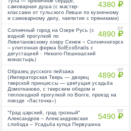
Тула — пряничное сердце,
4380
самоварная душа (с мастер-
классами от тульского Левши по кузнечному
и самоварному делу, чаепитие с пряниками)
Солнечный город на Озере Русь (с
ОТ
4890
водной прогулкой по
Левитановскому озеру Сенеж – Солнечногорск
– улиточная ферма SolEcoSnails с
дегустацией - Николо-Пешношский
монастырь)
Образец русского пейзажа
ОТ
4890
(Императорская Тверь — дворец
тверской принцессы — цветущая усадьба
Домотканово, с тверским обедом и
теплоходной прогулкой по Волге, проезд на
поезде «Ласточка»)
"Град царский, град грозный"
ОТ
5490
Александров – Александровская
слобода – Усадьба купца Первушина