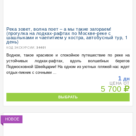
Река зовет, волна поет – а мы такие загораем!
(прогулка на лодках-рафтах по Москве-реке с
шашлыками и чаепитием у костра, автобусный тур, 1
день)
КОД ЭКСКУРСИИ:
34401
Водное, такое красивое и спокойное путешествие по реке на
устойчивых лодках-рафтах, вдоль волшебных берегов
Подмосковной Швейцарии! На одном из уютных пляжей нас ждет
отдых-пикник с сочными ...
1
дн
ЦЕНА ОТ
5 700
ВЫБРАТЬ
НОВОЕ