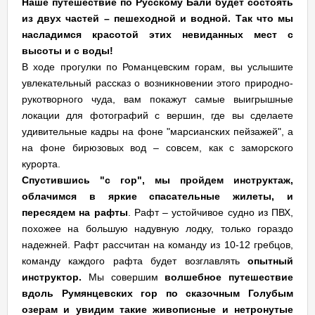
Наше путешествие по Русскому Бали будет состоять
из двух частей – пешеходной и водной. Так что мы
насладимся красотой этих невиданных мест с
высоты и с воды!
В ходе прогулки по Романцевским горам, вы услышите
увлекательный рассказ о возникновении этого природно-
рукотворного чуда, вам покажут самые выигрышные
локации для фотографий с вершин, где вы сделаете
удивительные кадры на фоне "марсианских пейзажей", а
на фоне бирюзовых вод – совсем, как с заморского
курорта.
Спустившись "с гор", мы пройдем инструктаж,
облачимся в яркие спасательные жилеты, и
пересядем на рафты
. Рафт – устойчивое судно из ПВХ,
похожее на большую надувную лодку, только гораздо
надежней. Рафт рассчитан на команду из 10-12 гребцов,
команду каждого рафта будет возглавлять
опытный
инструктор.
Мы совершим
волшебное путешествие
вдоль Румянцевских гор по сказочным Голубым
озерам и увидим такие живописные и нетронутые