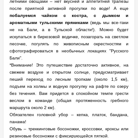
летними овощами – нет вкусней и аппетитней трапезы
после приятной активной прогулки по воде! А еще
побалуемся чайком с костра, с дымком и
ароматными тульскими пряниками
(ведь мы все-таки
не на Бали, а в Тульской области!). Можно будет
искупаться в бирюзовой водичке, позагорать на светлом
песочке, погулять по живописным окрестностям и
сфотографироваться в необычных локациях "Русского
Бали".
*Внимание! Это путешествие достаточно активное, на
свежем воздухе и открытом солнце, предусматривает
пеший переход по лесным тропкам (около 1,5 км),
подъем на холмы и водную прогулку на рафте по озеру
без течения. Вам придется в спокойном темпе грести
веслом в команде (общая протяженность гребного
маршрута около 2 км).
Обязателен головной убор – кепка, платок, бандана,
панама!
Обувь – треккинговые босоножки, кроссовки, кроксы или
резиновые босоножки с фиксирующейся пяткой.