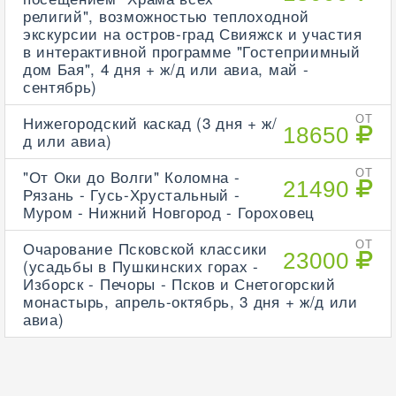
религий", возможностью теплоходной
экскурсии на остров-град Свияжск и участия
в интерактивной программе "Гостеприимный
дом Бая", 4 дня + ж/д или авиа, май -
сентябрь)
Нижегородский каскад (3 дня + ж/
ОТ
18650
д или авиа)
"От Оки до Волги" Коломна -
ОТ
21490
Рязань - Гусь-Хрустальный -
Муром - Нижний Новгород - Гороховец
Очарование Псковской классики
ОТ
23000
(усадьбы в Пушкинских горах -
Изборск - Печоры - Псков и Снетогорский
монастырь, апрель-октябрь, 3 дня + ж/д или
авиа)