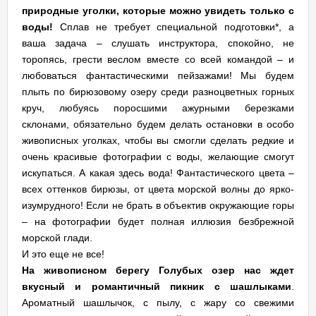
природные уголки, которые можно увидеть только с
воды!
Сплав не требует специальной подготовки*, а
ваша задача – слушать инструктора, спокойно, не
торопясь, грести веслом вместе со всей командой – и
любоваться фантастическими пейзажами! Мы будем
плыть по бирюзовому озеру среди разноцветных горных
круч, любуясь поросшими ажурными березками
склонами, обязательно будем делать остановки в особо
живописных уголках, чтобы вы смогли сделать редкие и
очень красивые фотографии с воды, желающие смогут
искупаться. А какая здесь вода! Фантастического цвета –
всех оттенков бирюзы, от цвета морской волны до ярко-
изумрудного! Если не брать в объектив окружающие горы
– на фотографии будет полная иллюзия безбрежной
морской глади.
И это еще не все!
На живописном берегу Голубых озер нас ждет
вкусный и романтичный пикник с шашлыками
.
Ароматный шашлычок, с пылу, с жару со свежими