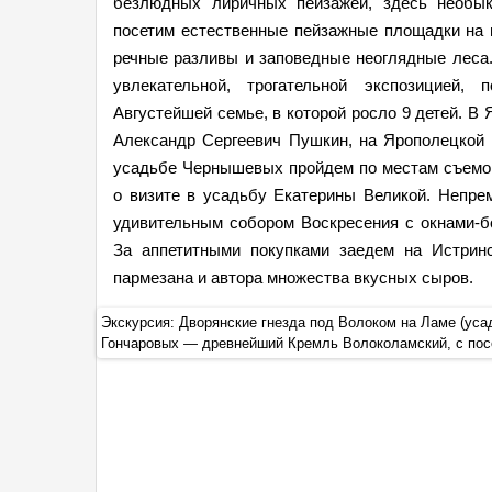
безлюдных лиричных пейзажей, здесь необык
посетим естественные пейзажные площадки на
речные разливы и заповедные неоглядные леса.
увлекательной, трогательной экспозицией,
Августейшей семье, в которой росло 9 детей. В 
Александр Сергеевич Пушкин, на Ярополецкой Г
усадьбе Чернышевых пройдем по местам съемок
о визите в усадьбу Екатерины Великой. Непре
удивительным собором Воскресения с окнами-б
За аппетитными покупками заедем на Истрин
пармезана и автора множества вкусных сыров.
агряжских-
Экскурсия: Дворянские гнезда под Волоком на Ламе (ус
Гончаровых — древнейший Кремль Волоколамский, с по