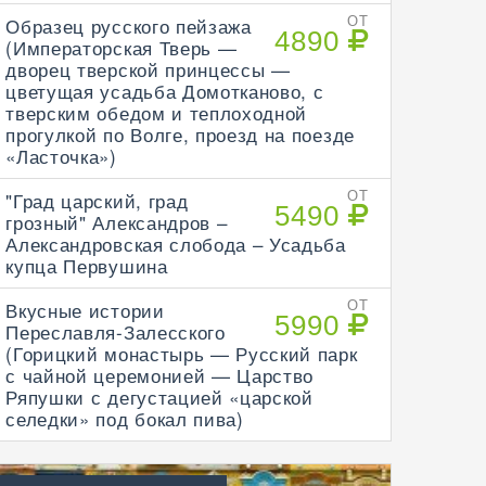
Образец русского пейзажа
ОТ
4890
(Императорская Тверь —
дворец тверской принцессы —
цветущая усадьба Домотканово, с
тверским обедом и теплоходной
прогулкой по Волге, проезд на поезде
«Ласточка»)
"Град царский, град
ОТ
5490
грозный" Александров –
Александровская слобода – Усадьба
купца Первушина
Вкусные истории
ОТ
5990
Переславля-Залесского
(Горицкий монастырь — Русский парк
с чайной церемонией — Царство
Ряпушки с дегустацией «царской
селедки» под бокал пива)