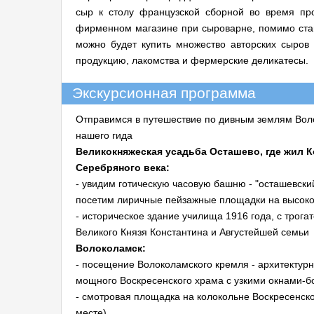
сыр к столу французской сборной во время пр
фирменном магазине при сыроварне, помимо ста
можно будет купить множество авторских сыров
продукцию, лакомства и фермерские деликатесы.
Экскурсионная программа
Отправимся в путешествие по дивным землям Вол
нашего гида
Великокняжеская усадьба Осташево, где жил К
Серебряного века:
- увидим готическую часовую башню - "осташевски
посетим лиричные пейзажные площадки на высоко
- историческое здание училища 1916 года, с трога
Великого Князя Константина и Августейшей семьи
Волоколамск:
- посещение Волоколамского кремля - архитектурн
мощного Воскресенского храма с узкими окнами-
- смотровая площадка на колокольне Воскресенско
месте)