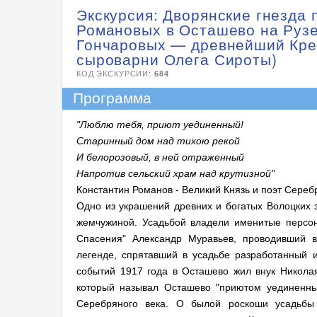
Экскурсия: Дворянские гнезда 
Романовых в Осташево на Руз
Гончаровых — древнейший Кре
сыроварни Олега Сироты)
КОД ЭКСКУРСИИ:
684
Программа
"Люблю тебя, приют уединенный!
Старинный дом над тихою рекой
И белорозовый, в ней отраженный
Напротив сельский храм над крутизной"
Константин Романов - Великий Князь и поэт Сереб
Одно из украшений древних и богатых Волоцких 
жемчужиной. Усадьбой владели именитые персон
Спасения" Александр Муравьев, проводивший в
легенде, спрятавший в усадьбе разработанный и
событий 1917 года в Осташево жил внук Николая
который называл Осташево "приютом уединенны
Серебряного века. О былой роскоши усадьбы