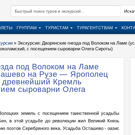
Искат
ИЛЕТЫ
ГРУППАМ
ТУРИСТАМ
ТУРАГЕНТСТВАМ
КОНТ
курсии
»
Экскурсия: Дворянские гнезда под Волоком на Ламе (
околамский, с посещением сыроварни Олега Сироты)
езда под Волоком на Ламе
ташево на Рузе — Ярополец
— древнейший Кремль
нием сыроварни Олега
Волоцких земель с посещением таинственной усадьбы
Бен, в этой усадьбе до революции жил Великий Князь
гию поэтов Серебряного века. Усадьба Осташево - оазис