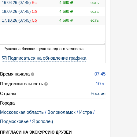
16.08.26 (07:45)
Вс
4 690
есть
19.09.26 (07:45)
Сб
4 690
есть
17.10.26 (07:45)
Сб
4 690
есть
*указана базовая цена за одного человека
Подписаться на обновление графика
Время начала
07:45
Продолжительность
10 ч.
сия: Дворянские гнезда под Волоком на Ламе (усадьба Романовых в Ос
Страны
Россия
ровых — древнейший Кремль Волоколамский, с посещением сыроварни 
Города
Московская область
/
Волоколамск
/
Истра
/
Подмосковье
/
Ярополец
ПРИГЛАСИ НА ЭКСКУРСИЮ ДРУЗЕЙ