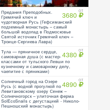
Предания Преподобных.
ОТ
3680
Гремячий ключ и
чудотворная Русь (Гефсиманский
подземный монастырь – самый
большой водопад в Подмосковье
Святой источник Гремячий ключ –
Троице-Сергиева Лавра)
Тула — пряничное сердце,
ОТ
4380
самоварная душа (с мастер-
классами от тульского Левши по
кузнечному и самоварному делу,
чаепитие с пряниками)
Солнечный город на Озере
ОТ
4890
Русь (с водной прогулкой по
Левитановскому озеру Сенеж –
Солнечногорск – улиточная ферма
SolEcoSnails с дегустацией - Николо-
Пешношский монастырь)