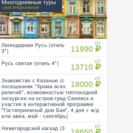
Многодневные туры
>3500 ПРЕДЛОЖЕНИЙ
Легендарная Русь (отель
ОТ
11990
3*)
Русь святая (отель 4*)
ОТ
13710
Знакомство с Казанью (с
ОТ
18000
посещением "Храма всех
религий", возможностью теплоходной
экскурсии на остров-град Свияжск и
участия в интерактивной программе
"Гостеприимный дом Бая", 4 дня + ж/д
или авиа, май - сентябрь)
Нижегородский каскад (3
ОТ
18650