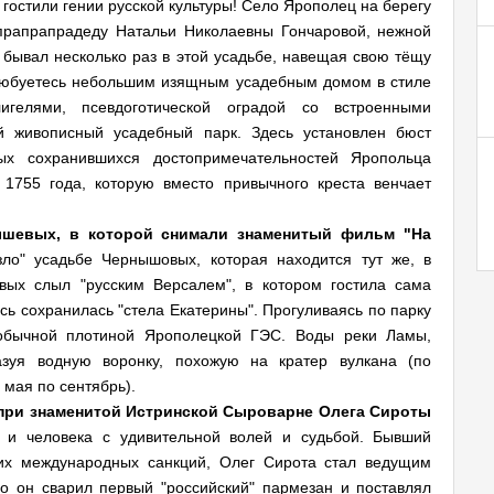
гостили гении русской культуры! Село Ярополец на берегу
прапрапрадеду Натальи Николаевны Гончаровой, нежной
бывал несколько раз в этой усадьбе, навещая свою тёщу
любуетесь небольшим изящным усадебным домом в стиле
игелями, псевдоготической оградой со встроенными
 живописный усадебный парк. Здесь установлен бюст
ых сохранившихся достопримечательностей Яропольца
1755 года, которую вместо привычного креста венчает
.
ышевых, в которой снимали знаменитый фильм "На
ло" усадьбе Чернышовых, которая находится тут же, в
вых слыл "русским Версалем", в котором гостила сама
сь сохранилась "стела Екатерины". Прогуливаясь по парку
обычной плотиной Ярополецкой ГЭС. Воды реки Ламы,
азуя водную воронку, похожую на кратер вулкана (по
 мая по сентябрь).
при знаменитой Истринской Сыроварне Олега Сироты
а и человека с удивительной волей и судьбой. Бывший
ких международных санкций, Олег Сирота стал ведущим
 он сварил первый "российский" пармезан и поставлял