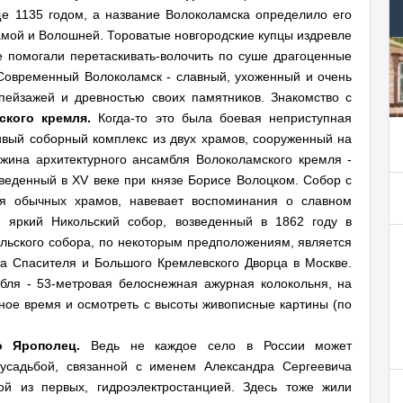
ще 1135 годом, а название Волоколамска определило его
мой и Волошней. Тороватые новгородские купцы издревле
е помогали перетаскивать-волочить по суше драгоценные
 Современный Волоколамск - славный, ухоженный и очень
ейзажей и древностью своих памятников. Знакомство с
ского кремля.
Когда-то это была боевая неприступная
ивый соборный комплекс из двух храмов, сооруженный на
жина архитектурного ансамбля Волоколамского кремля -
еденный в XV веке при князе Борисе Волоцком. Собор с
ля обычных храмов, навевает воспоминания о славном
 яркий Никольский собор, возведенный в 1862 году в
льского собора, по некоторым предположениям, является
та Спасителя и Большого Кремлевского Дворца в Москве.
бля - 53-метровая белоснежная ажурная колокольня, на
ное время и осмотреть с высоты живописные картины (по
 Ярополец.
Ведь не каждое село в России может
 усадьбой, связанной с именем Александра Сергеевича
й из первых, гидроэлектростанцией. Здесь тоже жили