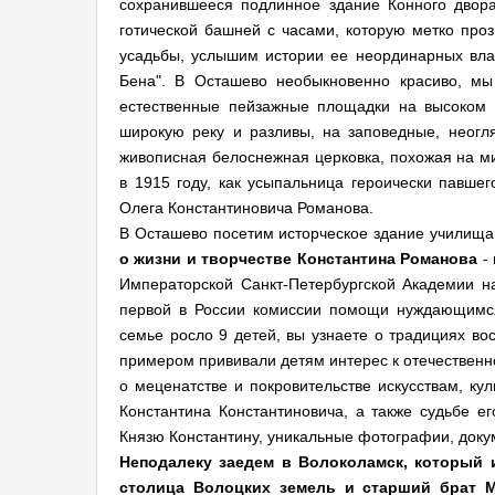
сохранившееся подлинное здание Конного двор
готической башней с часами, которую метко проз
усадьбы, услышим истории ее неординарных вла
Бена". В Осташево необыкновенно красиво, мы
естественные пейзажные площадки на высоком 
широкую реку и разливы, на заповедные, неогл
живописная белоснежная церковка, похожая на м
в 1915 году, как усыпальница героически павше
Олега Константиновича Романова.
В Осташево посетим исторческое здание училища 
о жизни и творчестве Константина Романова
- 
Императорской Санкт-Петербургской Академии на
первой в России комиссии помощи нуждающимся
семье росло 9 детей, вы узнаете о традициях во
примером прививали детям интерес к отечественн
о меценатстве и покровительстве искусствам, ку
Константина Константиновича, а также судьбе е
Князю Константину, уникальные фотографии, доку
Неподалеку заедем в Волоколамск, который 
столица Волоцких земель и старший брат М