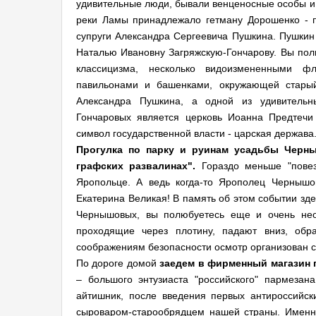
удивительные люди, бывали венценосные особы и 
реки Ламы принадлежало гетману Дорошенко - 
супруги Александра Сергеевича Пушкина. Пушкин 
Наталью Ивановну Загряжскую-Гончарову. Вы по
классицизма, несколько видоизмененными фл
павильонами и башенками, окружающей старый
Александра Пушкина, а одной из удивительн
Гончаровых является церковь Иоанна Предтечи 
символ государственной власти - царская держава
Прогулка по парку и руинам усадьбы Черн
графских развалинах".
Гораздо меньше "повез
Яропольце. А ведь когда-то Ярополец Чернышо
Екатерина Великая! В память об этом событии зде
Чернышовых, вы полюбуетесь еще и очень не
проходящие через плотину, падают вниз, обр
соображениям безопасности осмотр организован с
По дороге домой
заедем в фирменный магазин 
– большого энтузиаста "российского" пармезан
айтишник, после введения первых антироссийс
сыроваром-старообрядцем нашей страны. Именно