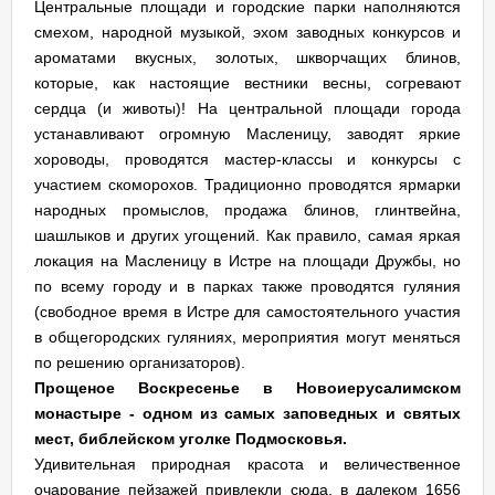
Центральные площади и городские парки наполняются
смехом, народной музыкой, эхом заводных конкурсов и
ароматами вкусных, золотых, шкворчащих блинов,
которые, как настоящие вестники весны, согревают
сердца (и животы)! На центральной площади города
устанавливают огромную Масленицу, заводят яркие
хороводы, проводятся мастер-классы и конкурсы с
участием скоморохов. Традиционно проводятся ярмарки
народных промыслов, продажа блинов, глинтвейна,
шашлыков и других угощений. Как правило, самая яркая
локация на Масленицу в Истре на площади Дружбы, но
по всему городу и в парках также проводятся гуляния
(свободное время в Истре для самостоятельного участия
в общегородских гуляниях, мероприятия могут меняться
по решению организаторов).
Прощеное Воскресенье в Новоиерусалимском
монастыре - одном из самых заповедных и святых
мест, библейском уголке Подмосковья.
Удивительная природная красота и величественное
очарование пейзажей привлекли сюда, в далеком 1656