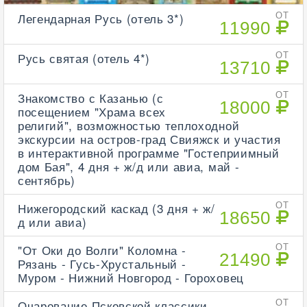
Легендарная Русь (отель 3*)
ОТ
11990
Русь святая (отель 4*)
ОТ
13710
Знакомство с Казанью (с
ОТ
18000
посещением "Храма всех
религий", возможностью теплоходной
экскурсии на остров-град Свияжск и участия
в интерактивной программе "Гостеприимный
дом Бая", 4 дня + ж/д или авиа, май -
сентябрь)
Нижегородский каскад (3 дня + ж/
ОТ
18650
д или авиа)
"От Оки до Волги" Коломна -
ОТ
21490
Рязань - Гусь-Хрустальный -
Муром - Нижний Новгород - Гороховец
Очарование Псковской классики
ОТ