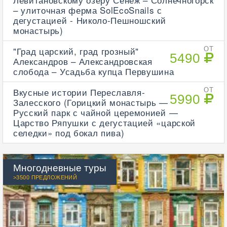
– улиточная ферма SolEcoSnails с
дегустацией - Николо-Пешношский
монастырь)
"Град царский, град грозный"
ОТ
5490
Александров – Александровская
слобода – Усадьба купца Первушина
Вкусные истории Переславля-
ОТ
5990
Залесского (Горицкий монастырь —
Русский парк с чайной церемонией —
Царство Ряпушки с дегустацией «царской
селедки» под бокал пива)
Многодневные туры
>3500 ПРЕДЛОЖЕНИЙ