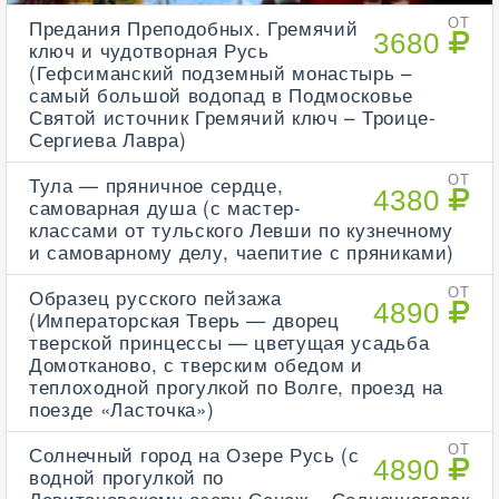
Предания Преподобных. Гремячий
ОТ
3680
ключ и чудотворная Русь
(Гефсиманский подземный монастырь –
самый большой водопад в Подмосковье
Святой источник Гремячий ключ – Троице-
Сергиева Лавра)
Тула — пряничное сердце,
ОТ
4380
самоварная душа (с мастер-
классами от тульского Левши по кузнечному
и самоварному делу, чаепитие с пряниками)
Образец русского пейзажа
ОТ
4890
(Императорская Тверь — дворец
тверской принцессы — цветущая усадьба
Домотканово, с тверским обедом и
теплоходной прогулкой по Волге, проезд на
поезде «Ласточка»)
Солнечный город на Озере Русь (с
ОТ
4890
водной прогулкой по
Левитановскому озеру Сенеж – Солнечногорск