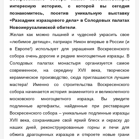
интересную историю, с которой вы сегодня
познакомитесь, посетив уникальную выставку
«Разсадник изразцового дела» в Солодовых палатах
Новоиерусалимской обители
.
Желая как можно пышней и чудесней украсить свое
«любимое детище», патриарх Никон впервые в России (и
в Европе!) использует для украшения Воскресенского
собора очень дорогие и редкие многоцветные изразцы. В
Солодовых палатах монастыря организуется самое
современное, на середину XVII века, творческое
керамическое производство, сюда приглашаются лучшие
мастера! Именно со строительства Воскресенского
собора начинается история знаменитого и великолепного
московского многоцветного изразца. Вы увидите
подлинные артефакты, найденные при реставрации
Воскресенского собора – уникальные подлинные изразцы
XVII века, сохранившие свой яркий блеск и окраску до
наших дней, реконструированные горны и печи для
обжига драгоценных изразцов и откроете новые грани