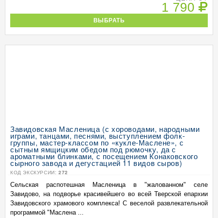
1 790
ВЫБРАТЬ
Завидовская Масленица (с хороводами, народными
играми, танцами, песнями, выступлением фолк-
группы, мастер-классом по «кукле-Маслене», с
сытным ямщицким обедом под рюмочку, да с
ароматными блинками, с посещением Конаковского
сырного завода и дегустацией 11 видов сыров)
КОД ЭКСКУРСИИ:
272
Сельская распотешная Масленица в "жалованном" селе
Завидово, на подворье красивейшего во всей Тверской епархии
Завидовского храмового комплекса! С веселой развлекательной
программой "Маслена ...