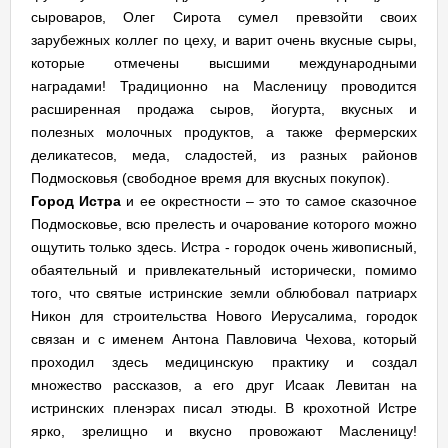
сыроваров, Олег Сирота сумел превзойти своих
зарубежных коллег по цеху, и варит очень вкусные сыры,
которые отмечены высшими международными
наградами! Традиционно на Масленицу проводится
расширенная продажа сыров, йогурта, вкусных и
полезных молочных продуктов, а также фермерских
деликатесов, меда, сладостей, из разных районов
Подмосковья (свободное время для вкусных покупок).
Город Истра
и ее окрестности – это то самое сказочное
Подмосковье, всю прелесть и очарование которого можно
ощутить только здесь. Истра - городок очень живописный,
обаятельный и привлекательный исторически, помимо
того, что святые истринские земли облюбовал патриарх
Никон для строительства Нового Иерусалима, городок
связан и с именем Антона Павловича Чехова, который
проходил здесь медицинскую практику и создал
множество рассказов, а его друг Исаак Левитан на
истринских пленэрах писал этюды. В крохотной Истре
ярко, зрелищно и вкусно провожают Масленицу!