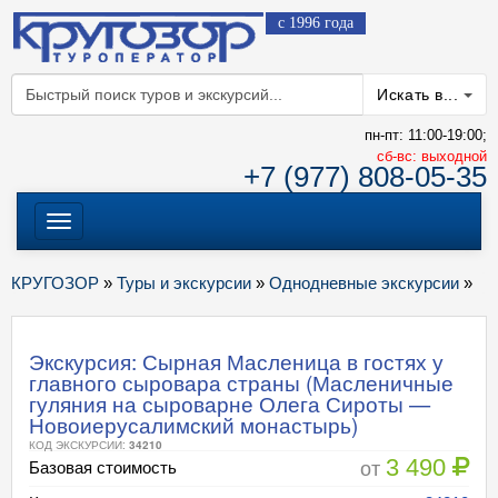
с 1996 года
Искать в...
пн-пт: 11:00-19:00;
cб-вс: выходной
+7 (977) 808-05-35
Меню
КРУГОЗОР
»
Туры и экскурсии
»
Однодневные экскурсии
»
Экскурсия: Сырная Масленица в гостях у
главного сыровара страны (Масленичные
гуляния на сыроварне Олега Сироты —
Новоиерусалимский монастырь)
КОД ЭКСКУРСИИ:
34210
3 490
от
Базовая стоимость