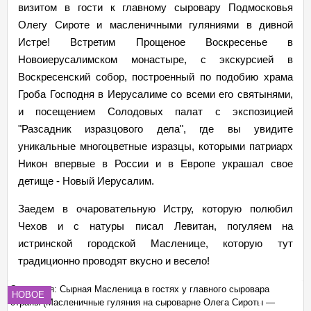
визитом в гости к главному сыровару Подмосковья
Олегу Сироте и масленичными гуляниями в дивной
Истре! Встретим Прощеное Воскресенье в
Новоиерусалимском монастыре, с экскурсией в
Воскресенский собор, построенный по подобию храма
Гроба Господня в Иерусалиме со всеми его святынями,
и посещением Солодовых палат с экспозицией
"Разсадник изразцового дела", где вы увидите
уникальные многоцветные изразцы, которыми патриарх
Никон впервые в России и в Европе украшал свое
детище - Новый Иерусалим.
Заедем в очаровательную Истру, которую полюбил
Чехов и с натуры писал Левитан, погуляем на
истринской городской Масленице, которую тут
традиционно проводят вкусно и весело!
Экскурсия: Сырная Масленица в гостях у главного сыровара
Эк
НОВОЕ
страны (Масленичные гуляния на сыроварне Олега Сироты —
ст
+