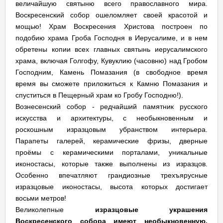
величайшую святыню всего православного мира.
Воскресенский собор ошеломляет своей красотой и
мощью! Храм Воскресения Христова построен по
подобию храма Гроба Господня в Иерусалиме, и в нем
обретены копии всех главных святынь иерусалимского
храма, включая Голгофу, Кувуклию (часовню) над Гробом
Господним, Камень Помазания (в свободное время
время вы сможете приложиться к Камню Помазания и
спуститься в Пещерный храм ко Гробу Господню!).
Вознесенский собор - редчайший памятник русского
искусства и архитектуры, с необыкновенным и
роскошным изразцовым убранством интерьера.
Парапеты галерей, керамические фризы, дверные
проёмы с керамическими порталами, уникальные
иконостасы, которые также выполнены из изразцов.
Особенно впечатляют грандиозные трехъярусные
изразцовые иконостасы, высота которых достигает
восьми метров!
Великолепные
изразцовые украшения
Воскресенского собора имеют необыкновенную,