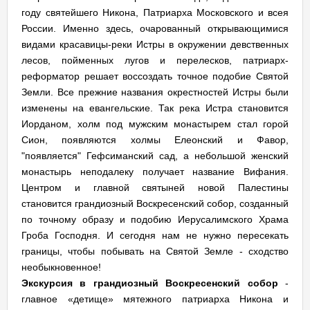
году святейшего Никона, Патриарха Московского и всея
России. Именно здесь, очарованный открывающимися
видами красавицы-реки Истры в окружении девственных
лесов, пойменных лугов и перелесков, патриарх-
реформатор решает воссоздать точное подобие Святой
Земли. Все прежние названия окрестностей Истры были
изменены на евангельские. Так река Истра становится
Иорданом, холм под мужским монастырем стал горой
Сион, появляются холмы Елеонский и Фавор,
"появляется" Гефсиманский сад, а небольшой женский
монастырь неподалеку получает название Вифания.
Центром и главной святыней новой Палестины
становится грандиозный Воскресенский собор, созданный
по точному образу и подобию Иерусалимского Храма
Гроба Господня. И сегодня нам не нужно пересекать
границы, чтобы побывать на Святой Земле - сходство
необыкновенное!
Экскурсия
в грандиозный Воскресенский собор
-
главное «детище» мятежного патриарха Никона и