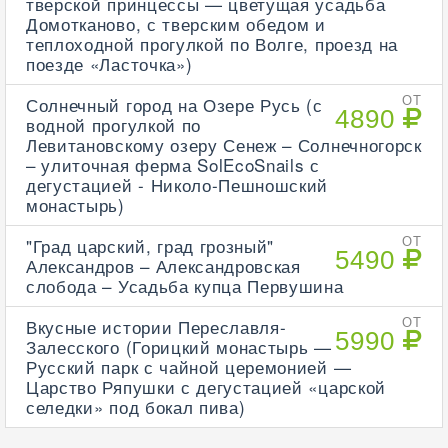
тверской принцессы — цветущая усадьба
Домотканово, с тверским обедом и
теплоходной прогулкой по Волге, проезд на
поезде «Ласточка»)
Солнечный город на Озере Русь (с
ОТ
4890
водной прогулкой по
Левитановскому озеру Сенеж – Солнечногорск
– улиточная ферма SolEcoSnails с
дегустацией - Николо-Пешношский
монастырь)
"Град царский, град грозный"
ОТ
5490
Александров – Александровская
слобода – Усадьба купца Первушина
Вкусные истории Переславля-
ОТ
5990
Залесского (Горицкий монастырь —
Русский парк с чайной церемонией —
Царство Ряпушки с дегустацией «царской
селедки» под бокал пива)