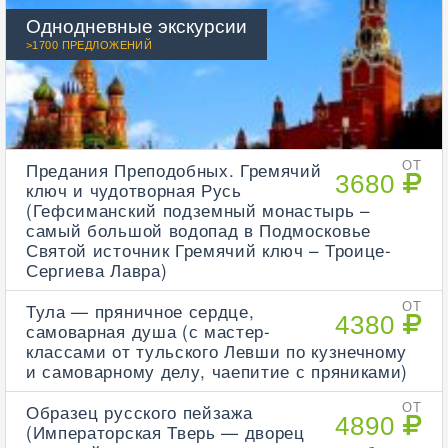
Однодневные экскурсии
>1700 ПРЕДЛОЖЕНИЙ
Предания Преподобных. Гремячий
ОТ
3680
ключ и чудотворная Русь
(Гефсиманский подземный монастырь –
самый большой водопад в Подмосковье
Святой источник Гремячий ключ – Троице-
Сергиева Лавра)
Тула — пряничное сердце,
ОТ
4380
самоварная душа (с мастер-
классами от тульского Левши по кузнечному
и самоварному делу, чаепитие с пряниками)
Образец русского пейзажа
ОТ
4890
(Императорская Тверь — дворец