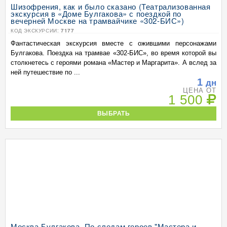
Шизофрения, как и было сказано (Театрализованная
экскурсия в «Доме Булгакова» с поездкой по
вечерней Москве на трамвайчике «302-БИС»)
КОД ЭКСКУРСИИ:
7177
Фантастическая экскурсия вместе с ожившими персонажами
Булгакова. Поездка на трамвае «302-БИС», во время которой вы
столкнетесь с героями романа «Мастер и Маргарита». А вслед за
ней путешествие по ...
1
дн
ЦЕНА ОТ
1 500
ВЫБРАТЬ
Москва Булгакова. По следам героев "Мастера и