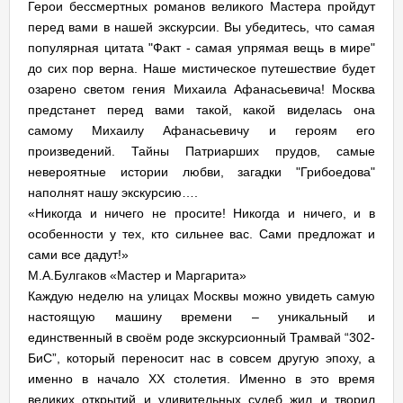
Герои бессмертных романов великого Мастера пройдут
перед вами в нашей экскурсии. Вы убедитесь, что самая
популярная цитата "Факт - самая упрямая вещь в мире"
до сих пор верна. Наше мистическое путешествие будет
озарено светом гения Михаила Афанасьевича! Москва
предстанет перед вами такой, какой виделась она
самому Михаилу Афанасьевичу и героям его
произведений. Тайны Патриарших прудов, самые
невероятные истории любви, загадки "Грибоедова"
наполнят нашу экскурсию….
«Никогда и ничего не просите! Никогда и ничего, и в
особенности у тех, кто сильнее вас. Сами предложат и
сами все дадут!»
М.А.Булгаков «Мастер и Маргарита»
Каждую неделю на улицах Москвы можно увидеть самую
настоящую машину времени – уникальный и
единственный в своём роде экскурсионный Трамвай “302-
БиС”, который переносит нас в совсем другую эпоху, а
именно в начало XX столетия. Именно в это время
великих открытий и удивительных судеб жил и творил