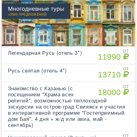
Многодневные туры
>3500 ПРЕДЛОЖЕНИЙ
Легендарная Русь (отель 3*)
ОТ
11990
Русь святая (отель 4*)
ОТ
13710
Знакомство с Казанью (с
ОТ
18000
посещением "Храма всех
религий", возможностью теплоходной
экскурсии на остров-град Свияжск и участия
в интерактивной программе "Гостеприимный
дом Бая", 4 дня + ж/д или авиа, май -
сентябрь)
ОТ