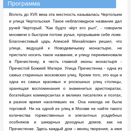
Программа
Вплоть до XVII века эта местность называлась Чертольем
и улица Чертольская. Такое неблаговидное название дал
ручей Черторый. "Как будто чёрт его рыл", - говорили
москвичи о быстром потоке ручья, прорывшем себе ложе.
Благочестивый царь Алексей Михайлович решил, что
улице, ведущей к Новодевичьему монастырю, не
пристало носить такое название, и улицу переименовали
в Пречистенку, в честь главной иконы монастыря -
Пречистой Божией Матери. Улица Пречистенка - одна из
самых старинных московских улиц. Кроме того, это еще и
одна из самых красивых и роскошных улиц столицы,
хранящая воспоминания о знаменитых аристократах,
богатейших коммерсантах и великих писателях и поэтах,
в разное время населявших ее. Она никогда не была
торговой. Ни на одной из улиц в Москве не найти такого
количества торжественных и элегантных усадебных
особняков и шикарных доходных домов, как на
Пречистенке. Здесь каждый дом – венец творения, а имя