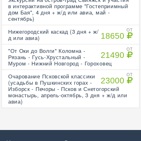
в интерактивной программе "Гостеприимный
дом Бая", 4 дня + ж/д или авиа, май -
сентябрь)
Нижегородский каскад (3 дня + ж/
ОТ
18650
д или авиа)
"От Оки до Волги" Коломна -
ОТ
21490
Рязань - Гусь-Хрустальный -
Муром - Нижний Новгород - Гороховец
Очарование Псковской классики
ОТ
23000
(усадьбы в Пушкинских горах -
Изборск - Печоры - Псков и Снетогорский
монастырь, апрель-октябрь, 3 дня + ж/д или
авиа)