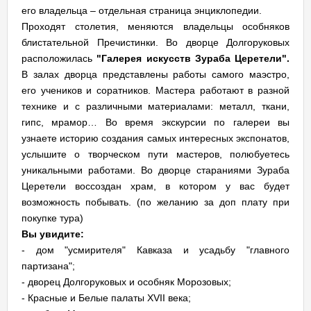
его владельца – отдельная страница энциклопедии.
Проходят столетия, меняются владельцы особняков
блистательной Пречистинки. Во дворце Долгоруковых
расположилась
"Галерея искусств Зураба Церетели".
В залах дворца представлены работы самого маэстро,
его учеников и соратников. Мастера работают в разной
технике и с различными материалами: металл, ткани,
гипс, мрамор… Во время экскурсии по галереи вы
узнаете историю создания самых интересных экспонатов,
услышите о творческом пути мастеров, полюбуетесь
уникальными работами. Во дворце стараниями Зураба
Церетели воссоздан храм, в котором у вас будет
возможность побывать. (по желанию за доп плату при
покупке тура)
Вы увидите:
- дом "усмирителя" Кавказа и усадьбу "главного
партизана";
- дворец Долгоруковых и особняк Морозовых;
- Красные и Белые палаты XVII века;