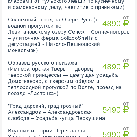
классами от тульского Левши по кузнечному
и самоварному делу, чаепитие с пряниками)
Солнечный город на Озере Русь (с
ОТ
4890
водной прогулкой по
Левитановскому озеру Сенеж – Солнечногорск
– улиточная ферма SolEcoSnails с
дегустацией - Николо-Пешношский
монастырь)
Образец русского пейзажа
ОТ
4890
(Императорская Тверь — дворец
тверской принцессы — цветущая усадьба
Домотканово, с тверским обедом и
теплоходной прогулкой по Волге, проезд на
поезде «Ласточка»)
"Град царский, град грозный"
ОТ
5490
Александров – Александровская
слобода – Усадьба купца Первушина
Вкусные истории Переславля-
ОТ
5990
Залесского (Горицкий монастырь —