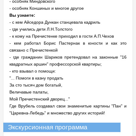
- особняк Миндовского
- особняк Коншиных и многое другое
Вы узнаете:
- с кем Айседора Дункан станцевала кадриль
- где учились дети Л.Н.Толстого
- к кому на Пречистенке приходил в гости А.П.Чехов
- кем работал Борис Пастернак в юности и как это
связано с Пречистенкой
- где гражданин Шариков претендовал на законные "16
квадратных аршин" профессорской квартиры;
- кто взывал о помощи:
"... Помоги в казну продать
За сто тысяч дом богатый,
Величавые палаты,
Мой Пречистенский дворец..."
Где Врубель создавал свои знаменитые картины "Пан" и
"Царевна-Лебедь" и множество других историй!
Экскурсионная программа