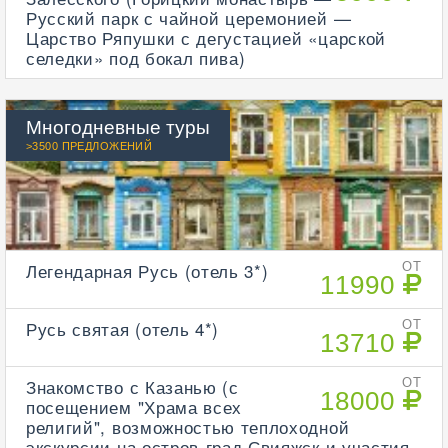
Русский парк с чайной церемонией —
Царство Ряпушки с дегустацией «царской
селедки» под бокал пива)
Многодневные туры
>3500 ПРЕДЛОЖЕНИЙ
Легендарная Русь (отель 3*)
ОТ
11990
Русь святая (отель 4*)
ОТ
13710
Знакомство с Казанью (с
ОТ
18000
посещением "Храма всех
религий", возможностью теплоходной
экскурсии на остров-град Свияжск и участия