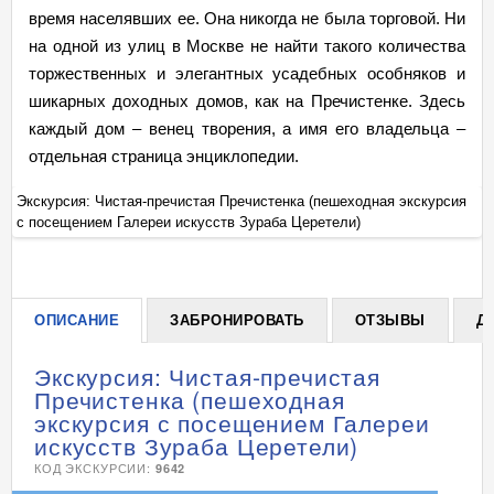
время населявших ее. Она никогда не была торговой. Ни
на одной из улиц в Москве не найти такого количества
торжественных и элегантных усадебных особняков и
шикарных доходных домов, как на Пречистенке. Здесь
каждый дом – венец творения, а имя его владельца –
отдельная страница энциклопедии.
я
Экскурсия: Чистая-пречистая Пречистенка (пешеходная экскурсия
Эк
с посещением Галереи искусств Зураба Церетели)
с 
+
ОПИСАНИЕ
ЗАБРОНИРОВАТЬ
ОТЗЫВЫ
Д
Экскурсия: Чистая-пречистая
Пречистенка (пешеходная
экскурсия с посещением Галереи
искусств Зураба Церетели)
КОД ЭКСКУРСИИ:
9642