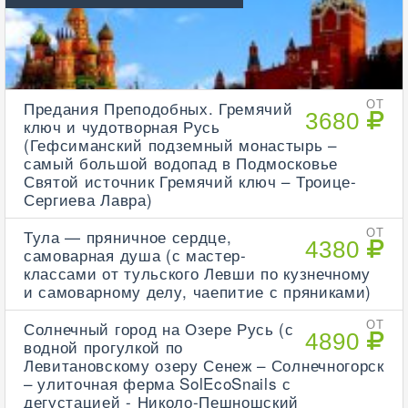
Предания Преподобных. Гремячий
ОТ
3680
ключ и чудотворная Русь
(Гефсиманский подземный монастырь –
самый большой водопад в Подмосковье
Святой источник Гремячий ключ – Троице-
Сергиева Лавра)
Тула — пряничное сердце,
ОТ
4380
самоварная душа (с мастер-
классами от тульского Левши по кузнечному
и самоварному делу, чаепитие с пряниками)
Солнечный город на Озере Русь (с
ОТ
4890
водной прогулкой по
Левитановскому озеру Сенеж – Солнечногорск
– улиточная ферма SolEcoSnails с
дегустацией - Николо-Пешношский