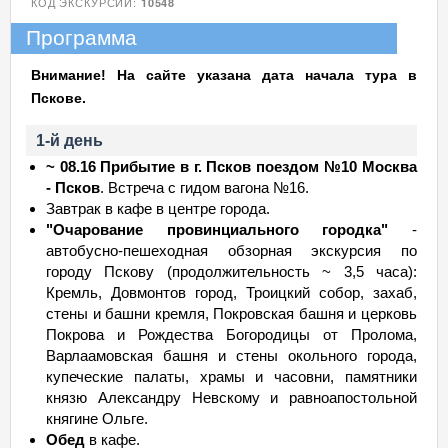
КОД ЭКСКУРСИИ:
10548
Программа
Внимание! На сайте указана дата начала тура в
Пскове.
1-й день
~ 08.16 Прибытие в г. Псков поездом №10 Москва
- Псков
. Встреча с гидом вагона №16.
Завтрак в кафе в центре города.
"Очарование провинциального городка"
-
автобусно-пешеходная обзорная экскурсия по
городу Пскову (продолжительность ~ 3,5 часа):
Кремль, Довмонтов город, Троицкий собор, захаб,
стены и башни кремля, Покровская башня и церковь
Покрова и Рождества Богородицы от Пролома,
Варлаамовская башня и стены окольного города,
купеческие палаты, храмы и часовни, памятники
князю Александру Невскому и равноапостольной
княгине Ольге.
Обед
в кафе.