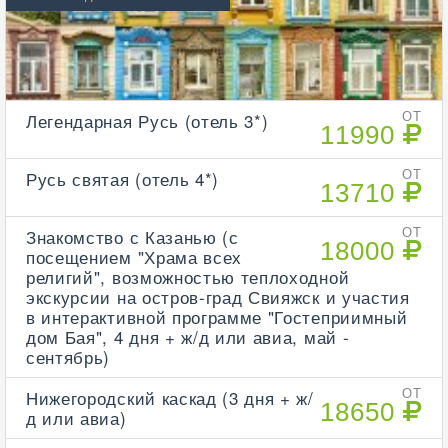
Легендарная Русь (отель 3*)
ОТ
11990
Русь святая (отель 4*)
ОТ
13710
Знакомство с Казанью (с
ОТ
18000
посещением "Храма всех
религий", возможностью теплоходной
экскурсии на остров-град Свияжск и участия
в интерактивной программе "Гостеприимный
дом Бая", 4 дня + ж/д или авиа, май -
сентябрь)
Нижегородский каскад (3 дня + ж/
ОТ
18650
д или авиа)