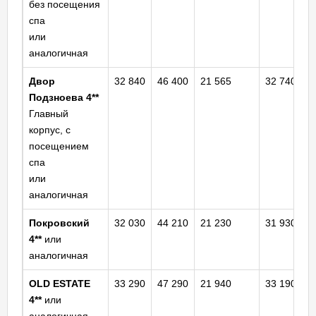
без посещения
спа
или
аналогичная
Двор
32 840
46 400
21 565
32 740
Подзноева 4**
Главный
корпус, с
посещением
спа
или
аналогичная
Покровский
32 030
44 210
21 230
31 930
4**
или
аналогичная
OLD ESTATE
33 290
47 290
21 940
33 190
4**
или