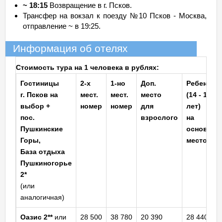
~ 18:15
Возвращение в г. Псков.
Трансфер на вокзал к поезду №10 Псков - Москва,
отправление ~ в 19:25.
Информация об отелях
Стоимость тура на 1 человека в рублях:
Гостиницы
2-х
1-но
Доп.
Ребенок
г. Псков на
мест.
мест.
место
(14 - 17
выбор +
номер
номер
для
лет)
пос.
взрослого
на
Пушкинские
основное
Горы,
место
База отдыха
Пушкиногорье
2*
(или
аналогичная)
Оазис
2**
или
28 500
38 780
20 390
28 440