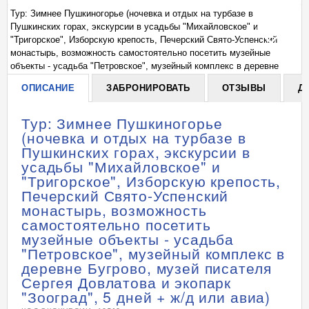
Тур: Зимнее Пушкиногорье (ночевка и отдых на турбазе в
Ту
Пушкинских горах, экскурсии в усадьбы "Михайловское" и
Пу
+
"Тригорское", Изборскую крепость, Печерский Свято-Успенский
"Т
монастырь, возможность самостоятельно посетить музейные
мо
объекты - усадьба "Петровское", музейный комплекс в деревне
об
5
Бугрово, музей писателя Сергея Довлатова и экопарк "Зооград", 5
Бу
ОПИСАНИЕ
ЗАБРОНИРОВАТЬ
ОТЗЫВЫ
Д
дней + ж/д или авиа)
дн
Тур: Зимнее Пушкиногорье
(ночевка и отдых на турбазе в
Пушкинских горах, экскурсии в
усадьбы "Михайловское" и
"Тригорское", Изборскую крепость,
Печерский Свято-Успенский
монастырь, возможность
самостоятельно посетить
музейные объекты - усадьба
"Петровское", музейный комплекс в
деревне Бугрово, музей писателя
Сергея Довлатова и экопарк
"Зооград", 5 дней + ж/д или авиа)