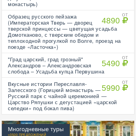
монастырь)
Образец русского пейзажа
ОТ
4890
(Императорская Тверь — дворец
тверской принцессы — цветущая усадьба
Домотканово, с тверским обедом и
теплоходной прогулкой по Волге, проезд на
поезде «Ласточка»)
"Град царский, град грозный"
ОТ
5490
Александров – Александровская
слобода – Усадьба купца Первушина
Вкусные истории Переславля-
ОТ
5990
Залесского (Горицкий монастырь —
Русский парк с чайной церемонией —
Царство Ряпушки с дегустацией «царской
селедки» под бокал пива)
Многодневные туры
>3500 ПРЕДЛОЖЕНИЙ