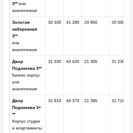
3**
или
аналогичная
Золотая
30 100
41 280
20 950
30 000
набережная
3**
или
аналогичная
Двор
31 330
43 420
21 305
31 230
Подзноева 3**
Бизнес корпус
или
аналогичная
Двор
31 810
44 370
21 385
31 710
Подзноева
3+
**
Корпус студии
и апартаменты,