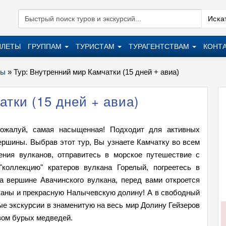
Искат
ИЛЕТЫ
ГРУППАМ
ТУРИСТАМ
ТУРАГЕНТСТВАМ
КОНТ
ры
»
Тур: Внутренний мир Камчатки (15 дней + авиа)
атки (15 дней + авиа)
пожалуй, самая насыщенная! Подходит для активных
ершины. Выбрав этот тур, Вы узнаете Камчатку во всем
ения вулканов, отправитесь в морское путешествие с
коллекцию" кратеров вулкана Горелый, погреетесь в
а вершине Авачинского вулкана, перед вами откроется
лканы и прекрасную Налычевскую долину! А в свободный
е экскурсии в знаменитую на весь мир Долину Гейзеров
вом бурых медведей.