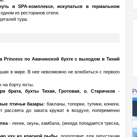
нуть в SPA-комплексе, искупаться в термальном
одном из ресторанов отеля.
деталей тура.
а Princess по Авачинской бухте с выходом в Тихий
ьшая в мире. В нее невозможно не влюбиться с первого
 на борту яхты.
Р
и брата, бухты Тихая, Гротовая, о. Старичков
-
ые птичьи базары
: бакланы, топорки, тупики, конюги,
от рассвета до заката кружат в воздухе, попеременно
лка
- ленок, окунь, камбала, (иногда попадается треска,
ую уху из красной рыбы
, подготовит для дегустации