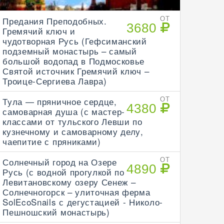
Предания Преподобных.
ОТ
3680
Гремячий ключ и
чудотворная Русь (Гефсиманский
подземный монастырь – самый
большой водопад в Подмосковье
Святой источник Гремячий ключ –
Троице-Сергиева Лавра)
Тула — пряничное сердце,
ОТ
4380
самоварная душа (с мастер-
классами от тульского Левши по
кузнечному и самоварному делу,
чаепитие с пряниками)
Солнечный город на Озере
ОТ
4890
Русь (с водной прогулкой по
Левитановскому озеру Сенеж –
Солнечногорск – улиточная ферма
SolEcoSnails с дегустацией - Николо-
Пешношский монастырь)