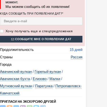
момент.
Мы можем сообщить об их появлении!
нутренний мир Камчатки (15 дней + авиа)
КУДА СООБЩИТЬ ПРИ ПОЯВЛЕНИИ ДАТ?*
Хочу получать еще и спецпредложения
СООБЩИТЕ МНЕ О ПОЯВЛЕНИИ ДАТ
Продолжительность
15 дней
Страны
Россия
Города
Авачинский вулкан
/
Горелый вулкан
/
Авачинская бухта
/
Елизово
/
Малки
/
Мутновский вулкан
/
Паратунка
/
Петропавловск-
Камчатский
ПРИГЛАСИ НА ЭКСКУРСИЮ ДРУЗЕЙ