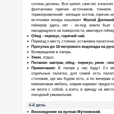
склоны долины. Все шипит, свистит, клокоче
фонтанчики горячих источников, тоннели
термопроявлений - кипящих котлов, горячих и
источники иногда называют
Малой Долиной
гейзеров здесь нет - из-под земли бьет н
находящуюся на поверхности, имитируя гейзер
Обед - перекус, горячий чай.
Переезд к месту стоянки, установка палаточно
Прогулка до 16-метрового водопада на ру
Возвращение в лагерь.
Ужин
, отдых.
Питание: завтрак, обед - перекус, ужин - по
Примечание:
В лагере у нас будут 2-х ме
отдельные палатки, для семей есть палатк
столовая, где мы будем есть, а по вечерам о
кемпинговая мебель, коврик-каремат предост
не везти с собой, а взять в аренду на мест
походный умывальник.
4-й день
Восхождение на вулкан Мутновский.