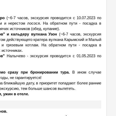
еро
(~6-7 часов, экскурсия проводится с 10.07.2023 по
м и нерестом лосося. На обратном пути - посадка в
ячих источников (обед, купание).
ов" и кальдеру вулкана Узон
(~6-7 часов, экскурсия
летом действующего кратера вулкана Карымский и Малый
 и грязевым котлам. На обратном пути - посадка в
 источниках.
ов"
Налычево - экскурсия проводится с 01.05.2023 по
мо сразу при бронировании тура.
В ином случае
оды, не гарантируется!
на ближайшую дату, в приоритет попадают более ранние
 экскурсию, тем больше шансов вылететь.
, ужин в отеле.
нов.