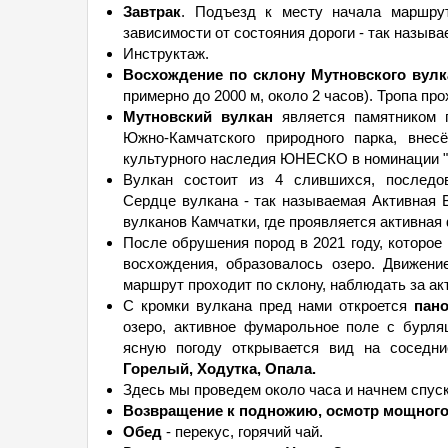
Завтрак
. Подъезд к месту начала маршрут
зависимости от состояния дороги - так называ
Инструктаж.
Восхождение по склону Мутновского вулк
примерно до 2000 м, около 2 часов). Тропа про
Мутновский вулкан
является памятником п
Южно-Камчатского природного парка, внес
культурного наследия ЮНЕСКО в номинации "
Вулкан состоит из 4 слившихся, последов
Сердце вулкана - так называемая Активная 
вулканов Камчатки, где проявляется активная
После обрушения пород в 2021 году, которое
восхождения, образовалось озеро. Движен
маршрут проходит по склону, наблюдать за а
С кромки вулкана пред нами откроется
пано
озеро, активное фумарольное поле с бурл
ясную погоду открывается вид на соседни
Горелый, Ходутка, Опала.
Здесь мы проведем около часа и начнем спуск
Возвращение к подножию, осмотр мощного 
Обед
- перекус, горячий чай.