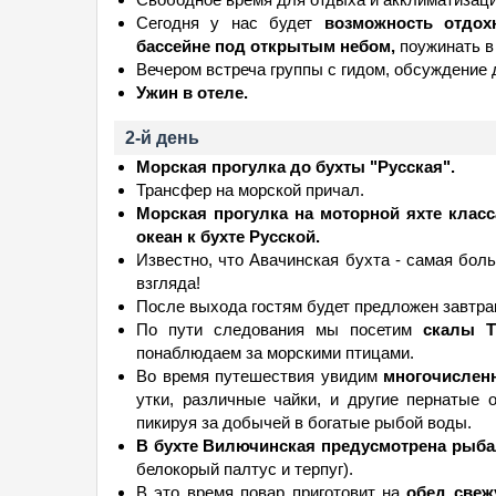
Сегодня у нас будет
возможность отдох
бассейне под открытым небом,
поужинать в 
Вечером встреча группы с гидом, обсуждение 
Ужин в отеле.
2-й день
Морская прогулка до бухты "Русская".
Трансфер на морской причал.
Морская прогулка на моторной яхте класс
океан к бухте Русской.
Известно, что Авачинская бухта - самая бол
взгляда!
После выхода гостям будет предложен завтрак
По пути следования мы посетим
скалы Тр
понаблюдаем за морскими птицами.
Во время путешествия увидим
многочисленн
утки, различные чайки, и другие пернатые 
пикируя за добычей в богатые рыбой воды.
В бухте Вилючинская предусмотрена рыба
белокорый палтус и терпуг).
В это время повар приготовит на
обед свеж