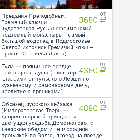
Предания Преподобных.
ОТ
3680
Гремячий ключ и
чудотворная Русь (Гефсиманский
подземный монастырь – самый
большой водопад в Подмосковье
Святой источник Гремячий ключ –
Троице-Сергиева Лавра)
Тула — пряничное сердце,
ОТ
4380
самоварная душа (с мастер-
классами от тульского Левши по
кузнечному и самоварному делу,
чаепитие с пряниками)
Образец русского пейзажа
ОТ
4890
(Императорская Тверь —
дворец тверской принцессы —
цветущая усадьба Домотканово, с
тверским обедом и теплоходной
прогулкой по Волге, проезд на поезде