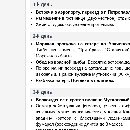
1-й день
Встреча в аэропорту, переезд в г. Петропав
Размещение в гостинице (двухместное), отдых,
Ужин
с гидом, обсуждение программы.
2-й день
Морская прогулка на катере по Авачинск
“Бабушкин камень”, “Три брата”, “Старичков
Морская рыбалка.
Обед из красной рыбы.
Вероятна встреча дел
По окончании переезд на автомашине повыше
и Горелый, в район вулкана Мутновский (90 км)
Разбивка лагеря.
Ночевка в палатках.
3-й день
Восхождение в кратер вулкана Мутновский
Осмотр действующих фумарол, грязевых сифон
из самых ярких вулканических явлений Ка
впадину кратера с блестящими ледникам
фумарол (восхождение длится до 8 часов).