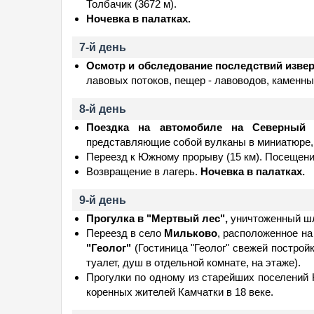
Толбачик (3672 м).
Ночевка в палатках.
7-й день
Осмотр и обследование последствий извер
лавовых потоков, пещер - лавоводов, каменн
8-й день
Поездка на автомобиле на Северный 
представляющие собой вулканы в миниатюре, 
Переезд к Южному прорыву (15 км). Посещени
Возвращение в лагерь.
Ночевка в палатках.
9-й день
Прогулка в "Мертвый лес",
уничтоженный шл
Переезд в село
Мильково
, расположенное на
"Геолог"
(Гостиница "Геолог" свежей постройк
туалет, душ в отдельной комнате, на этаже).
Прогулки по одному из старейших поселений К
коренных жителей Камчатки в 18 веке.