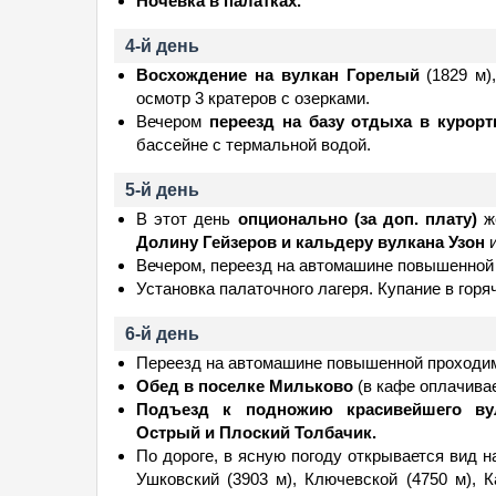
Ночевка в палатках.
4-й день
Восхождение на вулкан Горелый
(1829 м)
осмотр 3 кратеров с озерками.
Вечером
переезд на базу отдыха в курорт
бассейне с термальной водой.
5-й день
В этот день
опционально (за доп. плату)
ж
Долину Гейзеров и кальдеру вулкана Узон
и
Вечером, переезд на автомашине повышенной
Установка палаточного лагеря. Купание в гор
6-й день
Переезд на автомашине повышенной проходи
Обед в поселке Мильково
(в кафе оплачивае
Подъезд к подножию красивейшего вул
Острый и Плоский Толбачик.
По дороге, в ясную погоду открывается вид н
Ушковский (3903 м), Ключевской (4750 м), 