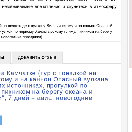
е незабываемые впечатления и окунётесь в атмосферу
ой на вездеходе к вулкану Вилючинскому и на каньон Опасный
Тур: Н
огулкой по чёрному Халактырскому пляжу, пикником на берегу
вулкан
+
 новогодние праздники)
океана
ВЫ
ДОБАВИТЬ ОТЗЫВ
а Камчатке (тур с поездкой на
кому и на каньон Опасный вулкана
их источниках, прогулкой по
пикником на берегу океана и
, 7 дней + авиа, новогодние