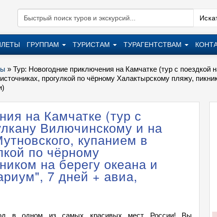
Искат
ИЛЕТЫ
ГРУППАМ
ТУРИСТАМ
ТУРАГЕНТСТВАМ
КОНТ
ры
»
Тур: Новогодние приключения на Камчатке (тур с поездкой 
источниках, прогулкой по чёрному Халактырскому пляжу, пикни
и)
ния на Камчатке (тур с
вулкану Вилючинскому и на
утновского, купанием в
лкой по чёрному
ником на берегу океана и
риум", 7 дней + авиа,
год в одном из самых красивых мест России! Вы