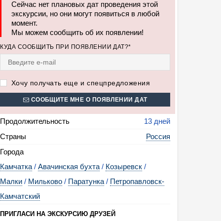
Сейчас нет плановых дат проведения этой
экскурсии, но они могут появиться в любой
момент.
Мы можем сообщить об их появлении!
овогодние приключения на Камчатке (тур с поездкой на вездеходе к ву
КУДА СООБЩИТЬ ПРИ ПОЯВЛЕНИИ ДАТ?*
а Мутновского, купанием в горячих источниках, прогулкой по чёрному Х
 и посещенем музея "Вулканариум", 7 дней + авиа, новогодние праздник
Хочу получать еще и спецпредложения
СООБЩИТЕ МНЕ О ПОЯВЛЕНИИ ДАТ
Продолжительность
13 дней
Страны
Россия
Города
Камчатка
/
Авачинская бухта
/
Козыревск
/
Малки
/
Мильково
/
Паратунка
/
Петропавловск-
Камчатский
ПРИГЛАСИ НА ЭКСКУРСИЮ ДРУЗЕЙ