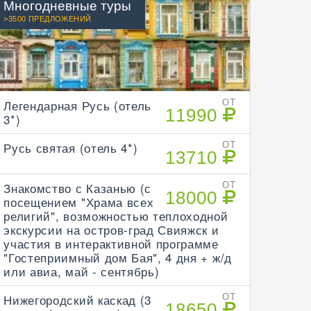
Многодневные туры
>3500 ПРЕДЛОЖЕНИЙ
Легендарная Русь (отель
ОТ
11990
3*)
Русь святая (отель 4*)
ОТ
13710
Знакомство с Казанью (с
ОТ
18000
посещением "Храма всех
религий", возможностью теплоходной
экскурсии на остров-град Свияжск и
участия в интерактивной программе
"Гостеприимный дом Бая", 4 дня + ж/д
или авиа, май - сентябрь)
Нижегородский каскад (3
ОТ
18650