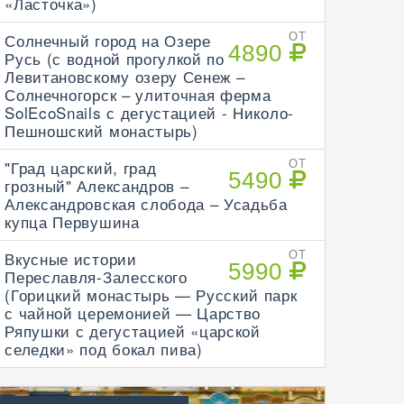
«Ласточка»)
Солнечный город на Озере
ОТ
4890
Русь (с водной прогулкой по
Левитановскому озеру Сенеж –
Солнечногорск – улиточная ферма
SolEcoSnails с дегустацией - Николо-
Пешношский монастырь)
"Град царский, град
ОТ
5490
грозный" Александров –
Александровская слобода – Усадьба
купца Первушина
Вкусные истории
ОТ
5990
Переславля-Залесского
(Горицкий монастырь — Русский парк
с чайной церемонией — Царство
Ряпушки с дегустацией «царской
селедки» под бокал пива)