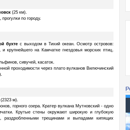
ловск
(25 км).
 прогулки по городу.
ой бухте
с выходом в Тихий океан. Осмотр островов:
”, и крупнейшего на Камчатке гнездовья морских птиц.
ьфинов, сивучей, касаток.
нной проходимости через плато вулканов Вилючинский
.
Р
(2323 м).
ов, горного озера. Кратер вулкана Мутновский - одно
мчатки. Крутые стены окружают широкую и глубокую
и, раздробленными трещинами и выпадами кипящих