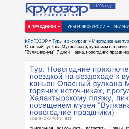
с 1996 года
В ПРАЗДНИКИ
ТУРЫ И ЭКСКУРСИИ
АВИАБ
КРУГОЗОР
»
Туры и экскурсии
»
Многодневные ту
Опасный вулкана Мутновского, купанием в горячих 
"Вулканариум", 7 дней + авиа, новогодние праздник
Тур: Новогодние приключе
поездкой на вездеходе к 
каньон Опасный вулкана М
горячих источниках, прогу
Халактырскому пляжу, пик
посещенем музея "Вулкана
новогодние праздники)
КОД ЭКСКУРСИИ:
825
Уникальная возможность встретить Новый 