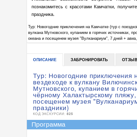
познакомитесь с красотами Камчатки, получит
праздника.
он Опасный
Тур: Новогодние приключения на Камчатке (тур с поездк
м на берегу
вулкана Мутновского, купанием в горячих источниках, пр
океана и посещенем музея "Вулканариум", 7 дней + авиа,
ОПИСАНИЕ
ЗАБРОНИРОВАТЬ
ОТЗЫ
Тур: Новогодние приключения н
вездеходе к вулкану Вилючинс
Мутновского, купанием в горяч
чёрному Халактырскому пляжу, 
посещенем музея "Вулканариум"
праздники)
КОД ЭКСКУРСИИ:
825
Программа