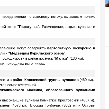
, передвижение по лавовому потоку, шлаковым полям,
ной зоне "Паратунка"
. Размещение, отдых, купание в
елающие могут совершить
вертолетную экскурсию в
ли к
"Медведям Курильского озера".
 проходимости в район посёлка
"Малки"
(130 км).
ячих природных источниках.
мости в
район Ключевской группы вулканов
(460 км).
тся самостоятельно).
канического массива, образованного вулканами
а высочайшие вулканы Камчатки: Крестовский (4057 м),
Камень (4579 м), Плоский Толбачик (3082 м) и Острый