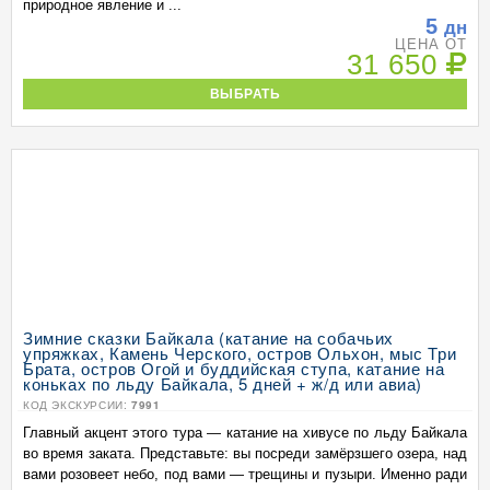
природное явление и ...
5
дн
ЦЕНА ОТ
31 650
ВЫБРАТЬ
Зимние сказки Байкала (катание на собачьих
упряжках, Камень Черского, остров Ольхон, мыс Три
Брата, остров Огой и буддийская ступа, катание на
коньках по льду Байкала, 5 дней + ж/д или авиа)
КОД ЭКСКУРСИИ:
7991
Главный акцент этого тура — катание на хивусе по льду Байкала
во время заката. Представьте: вы посреди замёрзшего озера, над
вами розовеет небо, под вами — трещины и пузыри. Именно ради