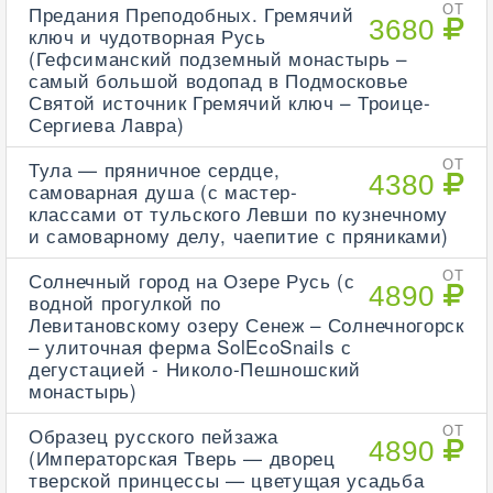
Предания Преподобных. Гремячий
ОТ
3680
ключ и чудотворная Русь
(Гефсиманский подземный монастырь –
самый большой водопад в Подмосковье
Святой источник Гремячий ключ – Троице-
Сергиева Лавра)
Тула — пряничное сердце,
ОТ
4380
самоварная душа (с мастер-
классами от тульского Левши по кузнечному
и самоварному делу, чаепитие с пряниками)
Солнечный город на Озере Русь (с
ОТ
4890
водной прогулкой по
Левитановскому озеру Сенеж – Солнечногорск
– улиточная ферма SolEcoSnails с
дегустацией - Николо-Пешношский
монастырь)
Образец русского пейзажа
ОТ
4890
(Императорская Тверь — дворец
тверской принцессы — цветущая усадьба