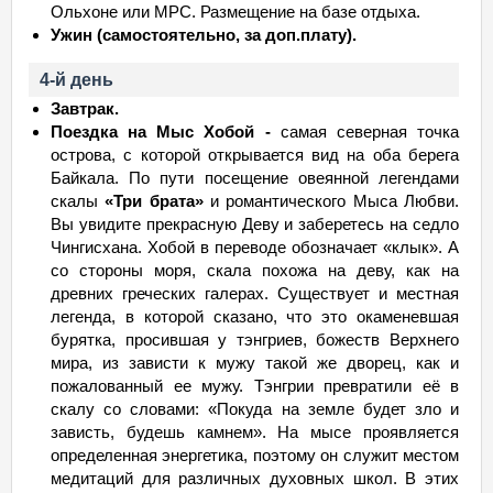
Ольхоне или МРС. Размещение на базе отдыха.
Ужин (самостоятельно, за доп.плату).
4-й день
Завтрак.
Поездка на Мыс Хобой -
самая северная точка
острова, с которой открывается вид на оба берега
Байкала. По пути посещение овеянной легендами
скалы
«Три брата»
и романтического Мыса Любви.
Вы увидите прекрасную Деву и заберетесь на седло
Чингисхана. Хобой в переводе обозначает «клык». А
со стороны моря, скала похожа на деву, как на
древних греческих галерах. Существует и местная
легенда, в которой сказано, что это окаменевшая
бурятка, просившая у тэнгриев, божеств Верхнего
мира, из зависти к мужу такой же дворец, как и
пожалованный ее мужу. Тэнгрии превратили её в
скалу со словами: «Покуда на земле будет зло и
зависть, будешь камнем». На мысе проявляется
определенная энергетика, поэтому он служит местом
медитаций для различных духовных школ. В этих