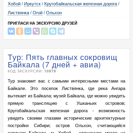
Хобой
/
Иркутск
/
Кругобайкальская железная дорога
/
Листвянка
/
Огой
/
Ольхон
ПРИГЛАСИ НА ЭКСКУРСИЮ ДРУЗЕЙ
Тур: Пять главных сокровищ
Байкала (7 дней + авиа)
КОД ЭКСКУРСИИ:
10979
Тур знакомит вас с самыми интересными местами на
Байкале. Это поселок Листвянка, где река Ангара
вытекает из Байкала; музей Байкала, где можно увидеть
прямую трансляцию с Ушканьих островов;
Кругобайкальская железная дорога - возможность
увидеть своими глазами исторические архитектурные
постройки Сибири; остров Ольхон, считающийся
сердцем Байкала, м. Хобой - священное место на