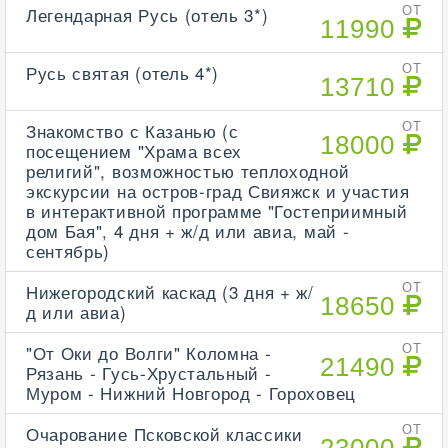
Легендарная Русь (отель 3*)
ОТ
11990
Русь святая (отель 4*)
ОТ
13710
Знакомство с Казанью (с
ОТ
18000
посещением "Храма всех
религий", возможностью теплоходной
экскурсии на остров-град Свияжск и участия
в интерактивной программе "Гостеприимный
дом Бая", 4 дня + ж/д или авиа, май -
сентябрь)
Нижегородский каскад (3 дня + ж/
ОТ
18650
д или авиа)
"От Оки до Волги" Коломна -
ОТ
21490
Рязань - Гусь-Хрустальный -
Муром - Нижний Новгород - Гороховец
Очарование Псковской классики
ОТ