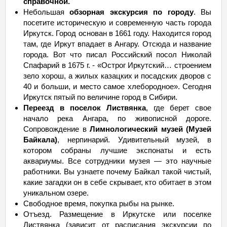
справочной.
Небольшая
обзорная экскурсия по городу
. Вы
посетите историческую и современную часть города
Иркутск. Город основан в 1661 году. Находится город
там, где Иркут впадает в Ангару. Отсюда и название
города. Вот что писал Российский посол Николай
Спафарий в 1675 г. - «Острог Иркутский… строением
зело хорош, а жилых казацких и посадских дворов с
40 и больши, и место самое хлебородное». Сегодня
Иркутск пятый по величине город в Сибири.
Переезд в поселок Листвянка
, где берет свое
начало река Ангара, по живописной дороге.
Сопровождение в
Лимнологический музей (Музей
Байкала)
, нерпинарий. Удивительный музей, в
котором собраны лучшие экспонаты и есть
аквариумы. Все сотрудники музея — это научные
работники. Вы узнаете почему Байкал такой чистый,
какие загадки он в себе скрывает, кто обитает в этом
уникальном озере.
Свободное время, покупка рыбы на рынке.
Отъезд. Размещение в Иркутске или поселке
Листвянка (зависит от расписания экскурсии по