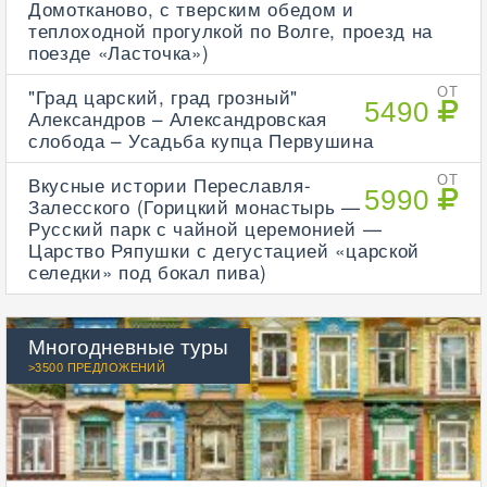
Домотканово, с тверским обедом и
теплоходной прогулкой по Волге, проезд на
поезде «Ласточка»)
"Град царский, град грозный"
ОТ
5490
Александров – Александровская
слобода – Усадьба купца Первушина
Вкусные истории Переславля-
ОТ
5990
Залесского (Горицкий монастырь —
Русский парк с чайной церемонией —
Царство Ряпушки с дегустацией «царской
селедки» под бокал пива)
Многодневные туры
>3500 ПРЕДЛОЖЕНИЙ