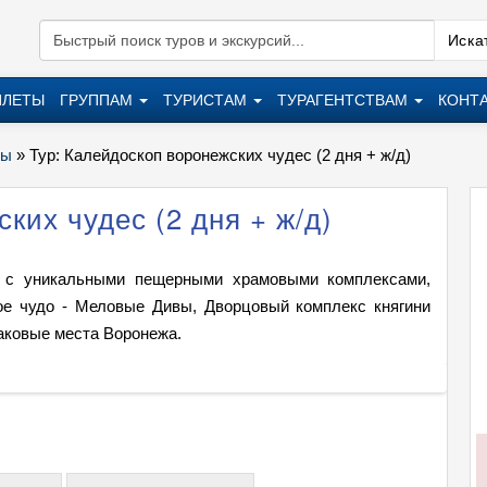
Искат
ИЛЕТЫ
ГРУППАМ
ТУРИСТАМ
ТУРАГЕНТСТВАМ
КОНТ
ры
»
Тур: Калейдоскоп воронежских чудес (2 дня + ж/д)
ких чудес (2 дня + ж/д)
ь с уникальными пещерными храмовыми комплексами,
ное чудо - Меловые Дивы, Дворцовый комплекс княгини
аковые места Воронежа.
Тур: К
+