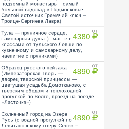
подземный монастырь – самый
большой водопад в Подмосковье
Святой источник Гремячий ключ –
Троице-Сергиева Лавра)
Тула — пряничное сердце,
ОТ
4380
самоварная душа (с мастер-
классами от тульского Левши по
кузнечному и самоварному делу,
чаепитие с пряниками)
Образец русского пейзажа
ОТ
4890
(Императорская Тверь —
дворец тверской принцессы —
цветущая усадьба Домотканово, с
тверским обедом и теплоходной
прогулкой по Волге, проезд на поезде
«Ласточка»)
Солнечный город на Озере
ОТ
4890
Русь (с водной прогулкой по
Левитановскому озеру Сенеж –