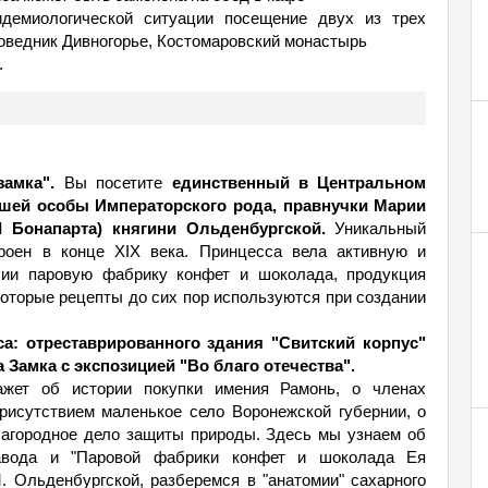
демиологической ситуации посещение двух из трех
поведник Дивногорье, Костомаровский монастырь
.
замка".
Вы посетите
единственный в Центральном
шей особы Императорского рода, правнучки Марии
Бонапарта) княгини Ольденбургской.
Уникальный
роен в конце XIX века. Принцесса вела активную и
сии паровую фабрику конфет и шоколада, продукция
оторые рецепты до сих пор используются при создании
а: отреставрированного здания "Свитский корпус"
 Замка с экспозицией "Во благо отечества".
жет об истории покупки имения Рамонь, о членах
рисутствием маленькое село Воронежской губернии, о
лагородное дело защиты природы. Здесь мы узнаем об
завода и "Паровой фабрики конфет и шоколада Ея
 Ольденбургской, разберемся в "анатомии" сахарного