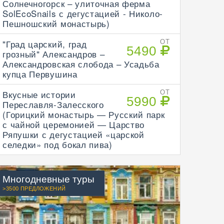
Солнечногорск – улиточная ферма
SolEcoSnails с дегустацией - Николо-
Пешношский монастырь)
"Град царский, град
ОТ
5490
грозный" Александров –
Александровская слобода – Усадьба
купца Первушина
Вкусные истории
ОТ
5990
Переславля-Залесского
(Горицкий монастырь — Русский парк
с чайной церемонией — Царство
Ряпушки с дегустацией «царской
селедки» под бокал пива)
Многодневные туры
>3500 ПРЕДЛОЖЕНИЙ