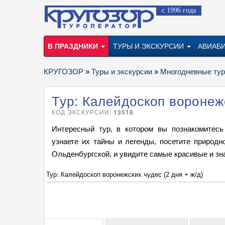
с 1996 года
В ПРАЗДНИКИ
ТУРЫ И ЭКСКУРСИИ
АВИАБ
КРУГОЗОР
»
Туры и экскурсии
»
Многодневные ту
Тур: Калейдоскоп воронежс
КОД ЭКСКУРСИИ:
13518
Интересный тур, в котором вы познакомитес
узнаете их тайны и легенды, посетите природ
Ольденбургской, и увидите самые красивые и зн
Тур: Калейдоскоп воронежских чудес (2 дня + ж/д)