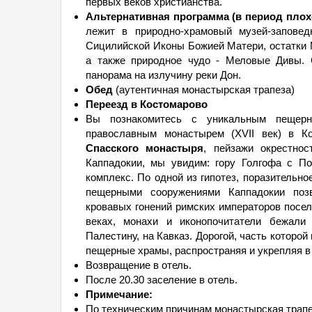
первых веков христианства.
Альтернативная программа (в период плох
лежит в природно-храмовый музей-заповед
Сицилийской Иконы Божией Матери, остатки М
а также природное чудо - Меловые Дивы. 
панорама на излучину реки Дон.
Обед
(аутентичная монастырская трапеза)
Переезд в Костомарово
Вы познакомитесь с уникальным пещер
православным монастырем (XVII век) в К
Спасского монастыря
, пейзажи окрестно
Каппадокии, мы увидим: гору Голгофа с П
комплекс. По одной из гипотез, поразительн
пещерными сооружениями Каппадокии позв
кровавых гонений римских императоров поселил
веках, монахи и иконопочитатели бежали
Палестину, на Кавказ. Дорогой, часть которой
пещерные храмы, распространяя и укрепляя в 
Возвращение в отель.
После 20.30 заселение в отель.
Примечание:
По техническим причинам монастырская трапе