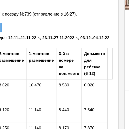
"
к поезду №739 (отправление в 16:27).
12.11.-11.11.22 г., 26.11-27.11.2022 г., 03.12.-04.12.22
2-местное
1-местное
3-й в
Доп.место
размещение
размещение
номере
для
на
ребенка
доп.месте
(6-12)
8 620
10 470
8 580
6 020
9 120
11 140
8 440
7 640
9 250
11 140
8 170
7 370