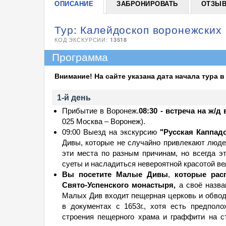
ОПИСАНИЕ
ЗАБРОНИРОВАТЬ
ОТЗЫВ
Тур: Калейдоскоп воронежских ч
КОД ЭКСКУРСИИ:
13518
Программа
Внимание! На сайте указана дата начала тура 
1-й день
Прибытие в Воронеж.
08:30 - встреча на ж/
025 Москва – Воронеж).
09:00 Выезд на экскурсию
"Русская Каппад
Дивы, которые не случайно привлекают люде
эти места по разным причинам, но всегда э
суеты и насладиться невероятной красотой 
Вы посетите Малые Дивы
,
которые рас
Свято-Успенского монастыря,
а своё назва
Малых Див входит пещерная церковь и обвод
в документах с 1653г., хотя есть предпол
строения пещерного храма и граффити на с