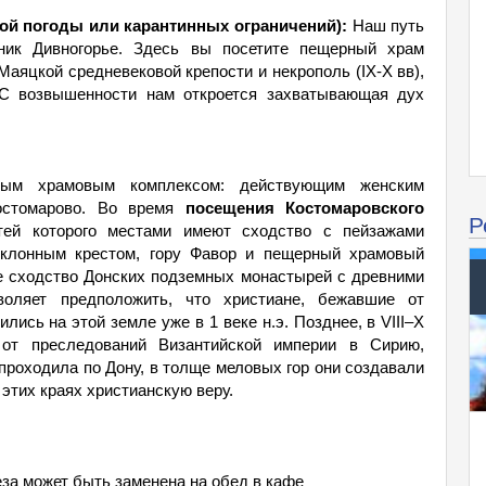
ой погоды или карантинных ограничений):
Наш путь
ник Дивногорье. Здесь вы посетите пещерный храм
аяцкой средневековой крепости и некрополь (IX-X вв),
С возвышенности нам откроется захватывающая дух
ным храмовым комплексом: действующим женским
остомарово. Во время
посещения Костомаровского
Р
стей которого местами имеют сходство с пейзажами
оклонным крестом, гору Фавор и пещерный храмовый
ое сходство Донских подземных монастырей с древними
оляет предположить, что христиане, бежавшие от
ись на этой земле уже в 1 веке н.э. Позднее, в VIII–X
 от преследований Византийской империи в Сирию,
 проходила по Дону, в толще меловых гор они создавали
этих краях христианскую веру.
за может быть заменена на обед в кафе