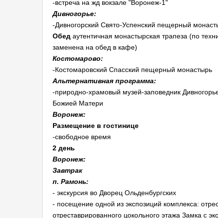
-встреча на жд вокзале "Воронеж-1"
Дивногорье:
-Дивногорский Свято-Успенский пещерный монаст
Обед
аутентичная монастырская трапеза (по техн
заменена на обед в кафе)
Костомарово:
-Костомаровский Спасский пещерный монастырь
Альтернативная программа:
-природно-храмовый музей-заповедник Дивногорь
Божией Матери
Воронеж:
Размещение в гостинице
-свободное время
2 день
Воронеж:
Завтрак
п. Рамонь:
- экскурсия во Дворец Ольденбургских
- посещение одной из экспозиций комплекса: отре
отреставрированного цокольного этажа Замка с экс