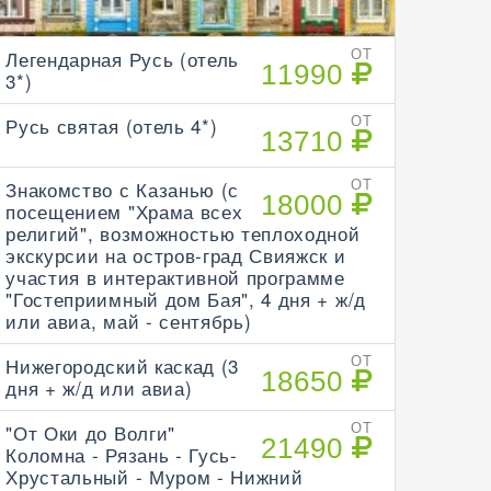
Легендарная Русь (отель
ОТ
11990
3*)
Русь святая (отель 4*)
ОТ
13710
Знакомство с Казанью (с
ОТ
18000
посещением "Храма всех
религий", возможностью теплоходной
экскурсии на остров-град Свияжск и
участия в интерактивной программе
"Гостеприимный дом Бая", 4 дня + ж/д
или авиа, май - сентябрь)
Нижегородский каскад (3
ОТ
18650
дня + ж/д или авиа)
"От Оки до Волги"
ОТ
21490
Коломна - Рязань - Гусь-
Хрустальный - Муром - Нижний