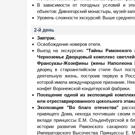
В зависимости от погодных условий и эпи
объектов: Дивногорский монастырь, музей-за
Уровень сложности экскурсий: Выше среднего
2-й день
Завтрак.
Освобождение номеров отеля.
Выезд на экскурсию:
"Тайны Рамонского 
Черноземье Дворцовый комплекс светлей
Франсуазы-Жозефины (жены Наполеона I 
дворец в староанглийском стиле был пост
деятельную жизнь, построив первую в Рос
которой имела международное признание. Нек
конфет Воронежской кондитерской фабрики.
Посещение одной из экспозиций комплекс
или отреставрированного цокольного этажа
Экспозиция "Во благо отечества"
расска
правящего Дома, некогда почтивших своим п
вкладе принцессы Е.М. Ольденбургской в б
истории развития Рамонского сахарного 
Императорского Высочества Принцессы Е. М.