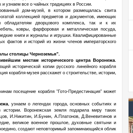
 и узнаем все о чайных традициях в России.
ованный дом-музей, в котором размещалась свита
богатой коллекцией предметов и документов, имеющих
м обладателям дворцового комплекса, так и к их
мебель, ковры, фарфоровая и металлическая посуда,
редкие книги и журналы и игрушки. Квалифицированные
ых фактов и историй из жизни членов императорского
олы столицы Черноземья".
сивейшим местам исторического центра Воронежа
.
ющей исторической копии русского линейного корабля
ция корабля-музея расскажет о строительстве, истории,
чинам посещение корабля "Гото-Предестинация" может
нежа
, узнаем о легендах города, основных событиях и
 истории. Воронежская земля подарила миру таких
ов, И.Никитин, И.Бунин, А.Платонов, Д.Веневитинов и
ледие, великое военное прошлое, духовные святыни и
 воедино, создают неповторимый запоминающийся облик