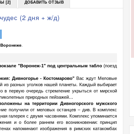
Ы [2]
ДОБАВИТЬ ОТЗЫВ
удес (2 дня + ж/д)
в Воронеже
.
д вокзале "Воронеж-1" под центральным табло
(поезд
окия: Дивногорье - Костомарово"
Вас ждут Меловые
й из разных уголков нашей планеты. Каждый выбирает
то в первую очередь стремление укрыться от мирской
великолепных природных пейзажей…
положены на территории Дивногорского мужского
ние получили от меловых останцев – див. В комплекс
ная галерея с двумя часовнями. Комплекс упоминается
ожения и о более раннем его возникновении: принцип
тенах напоминают изображения в римских катакомбах