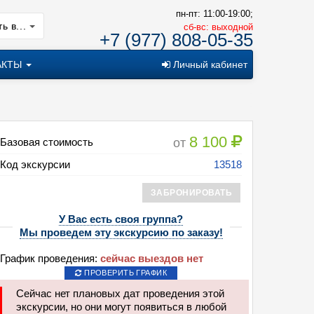
пн-пт: 11:00-19:00;
ь в...
cб-вс: выходной
+7 (977) 808-05-35
АКТЫ
Личный кабинет
8 100
от
Базовая стоимость
Код экскурсии
13518
ЗАБРОНИРОВАТЬ
У Вас есть своя группа?
Мы проведем эту экскурсию по заказу!
алейдоскоп воронежских чудес (2 дня + ж/д)
График проведения:
сейчас выездов нет
ПРОВЕРИТЬ ГРАФИК
Сейчас нет плановых дат проведения этой
экскурсии, но они могут появиться в любой