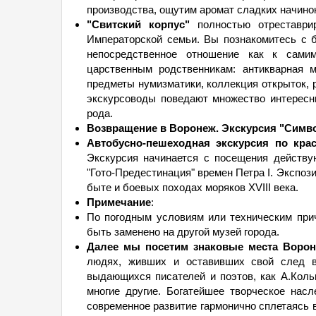
производства, ощутим аромат сладких начинок
"Свитский корпус"
полностью отреставрир
Императорской семьи. Вы познакомитесь с 
непосредственное отношение как к сами
царственным родственникам: антикварная 
предметы нумизматики, коллекция открыток, 
экскурсоводы поведают множество интересн
рода.
Возвращение в Воронеж.
Экскурсия "Симв
Автобусно-пешеходная экскурсия по кра
Экскурсия начинается с посещения действу
"Гото-Предестинация" времен Петра I. Экспози
быте и боевых походах моряков XVIII века.
Примечание
:
По погодным условиям или техническим при
быть заменено на другой музей города.
Далее мы посетим знаковые места Воро
людях, живших и оставивших свой след в
выдающихся писателей и поэтов, как А.Кольц
многие другие. Богатейшее творческое нас
современное развитие гармонично сплетаясь