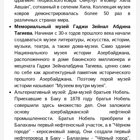
фрагмент Тебризского ковра "Овчулуг" и ковер "Хила
Авшан", сотканный в селении Хила. Коллекция музея
ковров демонстрировалась более 50 раз в
различных странах мира.
Мемориальный музей Гаджи Зейнал Абдина
Тагиева
. Начиная с 30-х годов прошлого века начали
создаваться музеи литературы, искусства, истории,
музыки, театра, а также дома-музеи. Само здание
Национального музея истории Азербайджана,
расположенного в доме бакинского миллионера и
мецената Гаджи Зейналабдина Тагиева, ценно само
по себе как архитектурный памятник исторического
прошлого Азербайджана. Поэтому порой музей
истории называют "Музеем внутри музея".
Альтернативный музей: Дом-музей братьев Нобель.
Приехавшие в Баку в 1878 году братья Нобель
совершили здесь множество дел. Они заложили
основу азербайджанской нефтяной
промышленности. Братья Нобель приобрели в
Балаханы первый нефтеносный участок, а в "Чёрном
городе" - керосиновый завод. Они создали первый
нефтепровод в Баку - Балаханы - "Чёрный город",