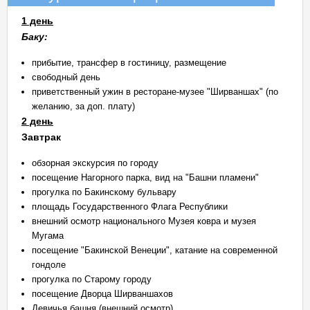
1 день
Баку:
прибытие, трансфер в гостиницу, размещение
свободный день
приветственный ужин в ресторане-музее "Ширваншах" (по
желанию, за доп. плату)
2 день
Завтрак
обзорная экскурсия по городу
посещение Нагорного парка, вид на "Башни пламени"
прогулка по Бакинскому бульвару
площадь Государственного Флага Республики
внешний осмотр национального Музея ковра и музея
Мугама
посещение "Бакинской Венеции", катание на современной
гондоле
прогулка по Старому городу
посещение Дворца Ширваншахов
Девичья башня (внешний осмотр)