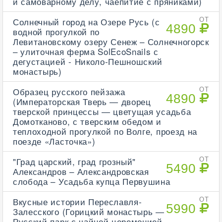
и самоварному делу, чаепитие с пряниками)
Солнечный город на Озере Русь (с
ОТ
4890
водной прогулкой по
Левитановскому озеру Сенеж – Солнечногорск
– улиточная ферма SolEcoSnails с
дегустацией - Николо-Пешношский
монастырь)
Образец русского пейзажа
ОТ
4890
(Императорская Тверь — дворец
тверской принцессы — цветущая усадьба
Домотканово, с тверским обедом и
теплоходной прогулкой по Волге, проезд на
поезде «Ласточка»)
"Град царский, град грозный"
ОТ
5490
Александров – Александровская
слобода – Усадьба купца Первушина
Вкусные истории Переславля-
ОТ
5990
Залесского (Горицкий монастырь —
Русский парк с чайной церемонией —