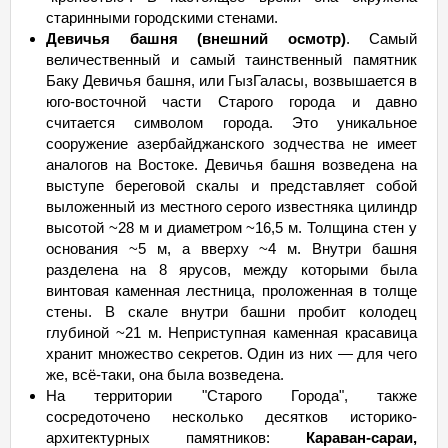
старинными городскими стенами.
Девичья башня (внешний осмотр)
. Самый
величественный и самый таинственный памятник
Баку Девичья башня, или ГызГаласы, возвышается в
юго-восточной части Старого города и давно
считается символом города. Это уникальное
сооружение азербайджанского зодчества не имеет
аналогов на Востоке. Девичья башня возведена на
выступе береговой скалы и представляет собой
выложенный из местного серого известняка цилиндр
высотой ~28 м и диаметром ~16,5 м. Толщина стен у
основания ~5 м, а вверху ~4 м. Внутри башня
разделена на 8 ярусов, между которыми была
винтовая каменная лестница, проложенная в толще
стены. В скале внутри башни пробит колодец
глубиной ~21 м. Неприступная каменная красавица
хранит множество секретов. Один из них — для чего
же, всё-таки, она была возведена.
На территории "Старого Города", также
сосредоточено несколько десятков историко-
архитектурных памятников:
Караван-сараи,