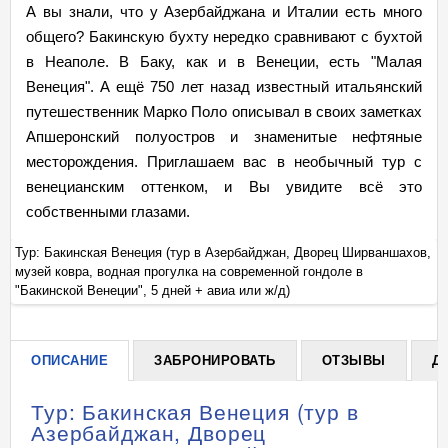
А вы знали, что у Азербайджана и Италии есть много
общего? Бакинскую бухту нередко сравнивают с бухтой
в Неаполе. В Баку, как и в Венеции, есть "Малая
Венеция". А ещё 750 лет назад известный итальянский
путешественник Марко Поло описывал в своих заметках
Апшеронский полуостров и знаменитые нефтяные
месторождения. Приглашаем вас в необычный тур с
венецианским оттенком, и Вы увидите всё это
собственными глазами.
в,
Тур: Бакинская Венеция (тур в Азербайджан, Дворец Ширваншахов,
Ту
музей ковра, водная прогулка на современной гондоле в
му
+
"Бакинской Венеции", 5 дней + авиа или ж/д)
"Б
ОПИСАНИЕ
ЗАБРОНИРОВАТЬ
ОТЗЫВЫ
Д
Тур: Бакинская Венеция (тур в
Азербайджан, Дворец