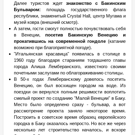
Далее туристов ждет
знакомство с Бакинским
Бульваром:
площадь государственного флага
республики, знаменитый Crystal Hall, центр Мугама и
музей ковра (внешний осмотр).
А затем, гости смогут полностью почувствовать себя
в Венеции,
посетив Бакинскую Венецию и
прокатившись на современной гондоле
(катание
возможно при благоприятной погоде).
"Итальянская красавица" появилась в столице в
1960 году благодаря стараниям тогдашнего главы
города Алиша Лемберанского, известного своими
почетными заслугами по облагораживанию столицы.
В 50-х годах Лемберанскому довелось посетить
Венецию, он был восхищен городом на воде. Из
поездки он вернулся полным решимости воплотить
смелый проект по созданию "Малой Венеции" в Баку.
Место было определено сразу - бульвар, а вот
рассмотрение проекта заняло некоторое время.
Построить в советское время образец европейского
городка в Баку оказалось непросто. Но все же через
несколько лет строительство началось, и вскоре