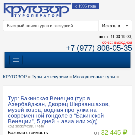
с 1996 года
Искать в...
пн-пт: 11:00-19:00;
cб-вс: выходной
+7 (977) 808-05-35
Меню
КРУГОЗОР
»
Туры и экскурсии
»
Многодневные туры
»
Тур: Бакинская Венеция (тур в
Азербайджан, Дворец Ширваншахов,
музей ковра, водная прогулка на
современной гондоле в "Бакинской
Венеции", 5 дней + авиа или ж/д)
КОД ЭКСКУРСИИ:
14658
32 445
от
Базовая стоимость