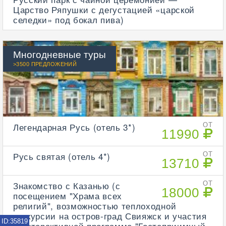
Царство Ряпушки с дегустацией «царской
селедки» под бокал пива)
Многодневные туры
>3500 ПРЕДЛОЖЕНИЙ
Легендарная Русь (отель 3*)
ОТ
11990
Русь святая (отель 4*)
ОТ
13710
Знакомство с Казанью (с
ОТ
18000
посещением "Храма всех
религий", возможностью теплоходной
экскурсии на остров-град Свияжск и участия
ID:35819
в интерактивной программе "Гостеприимный