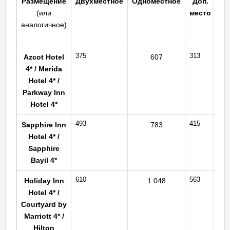
Размещение
Двухместное
Одноместное
Доп.
До
(или
место
дв
аналогичное)
од
375
313
Azcot Hotel
607
4* / Merida
Hotel 4* /
Parkway Inn
Hotel 4*
493
415
Sapphire Inn
783
Hotel 4* /
Sapphire
Bayil 4*
610
563
Holiday Inn
1 048
1
Hotel 4* /
Courtyard by
Marriott 4* /
Hilton