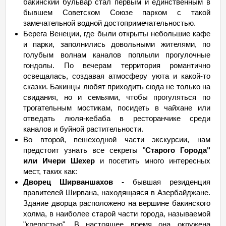
бакинский бульвар стал первым и единственным в
бывшем Советском Союзе парком с такой
замечательной водной достопримечательностью.
Берега Венеции, где были открыты небольшие кафе
и парки, заполнились довольными жителями, по
голубым волнам каналов поплыли прогулочные
гондолы. По вечерам территория романтично
освещалась, создавая атмосферу уюта и какой-то
сказки. Бакинцы любят приходить сюда не только на
свидания, но и семьями, чтобы прогуляться по
трогательным мостикам, посидеть в чайхане или
отведать люля-кебаба в ресторанчике среди
каналов и буйной растительности.
Во второй, пешеходной части экскурсии, нам
предстоит узнать все секреты "
Старого Города"
или Ичери Шехер
и посетить много интересных
мест, таких как:
Дворец Ширваншахов -
бывшая резиденция
правителей Ширвана, находящаяся в Азербайджане.
Здание дворца расположено на вершине бакинского
холма, в наиболее старой части города, называемой
"крепостью". В настоящее время она окружена