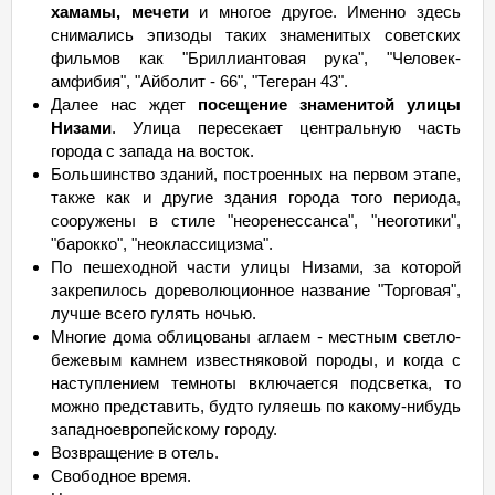
хамамы, мечети
и многое другое. Именно здесь
снимались эпизоды таких знаменитых советских
фильмов как "Бриллиантовая рука", "Человек-
амфибия", "Айболит - 66", "Тегеран 43".
Далее нас ждет
посещение знаменитой улицы
Низами
. Улица пересекает центральную часть
города с запада на восток.
Большинство зданий, построенных на первом этапе,
также как и другие здания города того периода,
сооружены в стиле "неоренессанса", "неоготики",
"барокко", "неоклассицизма".
По пешеходной части улицы Низами, за которой
закрепилось дореволюционное название "Торговая",
лучше всего гулять ночью.
Многие дома облицованы аглаем - местным светло-
бежевым камнем известняковой породы, и когда с
наступлением темноты включается подсветка, то
можно представить, будто гуляешь по какому-нибудь
западноевропейскому городу.
Возвращение в отель.
Свободное время.