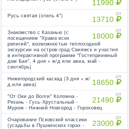
11990
Русь святая (отель 4*)
ОТ
13710
Знакомство с Казанью (с
ОТ
18000
посещением "Храма всех
религий", возможностью теплоходной
экскурсии на остров-град Свияжск и участия
в интерактивной программе "Гостеприимный
дом Бая", 4 дня + ж/д или авиа, май -
сентябрь)
Нижегородский каскад (3 дня + ж/
ОТ
18650
д или авиа)
"От Оки до Волги" Коломна -
ОТ
21490
Рязань - Гусь-Хрустальный -
Муром - Нижний Новгород - Гороховец
Очарование Псковской классики
ОТ
23000
(усадьбы в Пушкинских горах -