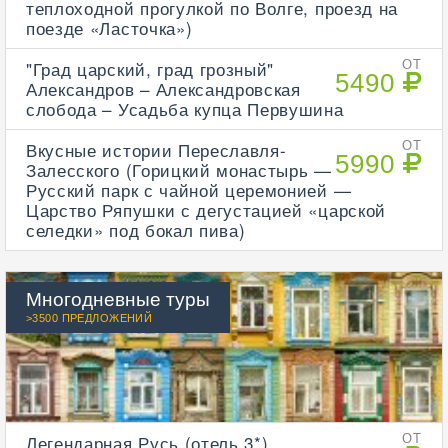
теплоходной прогулкой по Волге, проезд на
поезде «Ласточка»)
"Град царский, град грозный"
ОТ
5490
Александров – Александровская
слобода – Усадьба купца Первушина
Вкусные истории Переславля-
ОТ
5990
Залесского (Горицкий монастырь —
Русский парк с чайной церемонией —
Царство Ряпушки с дегустацией «царской
селедки» под бокал пива)
Многодневные туры
>3500 ПРЕДЛОЖЕНИЙ
Легендарная Русь (отель 3*)
ОТ