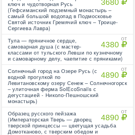
3680
ключ и чудотворная Русь
(Гефсиманский подземный монастырь –
самый большой водопад в Подмосковье
Святой источник Гремячий ключ – Троице-
Сергиева Лавра)
Тула — пряничное сердце,
ОТ
4380
самоварная душа (с мастер-
классами от тульского Левши по кузнечному
и самоварному делу, чаепитие с пряниками)
Солнечный город на Озере Русь (с
ОТ
4890
водной прогулкой по
Левитановскому озеру Сенеж – Солнечногорск
– улиточная ферма SolEcoSnails с
дегустацией - Николо-Пешношский
монастырь)
Образец русского пейзажа
ОТ
4890
(Императорская Тверь — дворец
тверской принцессы — цветущая усадьба
Домотканово, с тверским обедом и