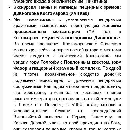
главного входа в библиотеку им. Никитина)
Экскурсия Тайны и легенды пещерных храмов:
Дивногорье Костомарово (XVII век)
Мы познакомимся с уникальными пещерными
храмовыми комплексами: действующим
женским
православным монастырем
(XVII век) в
Костомарово и
музеем-заповедником Дивногорье
.
Во время посещения Костомаровского Спасского
монастыря, пейзажи окрестностей которого местами
имеют сходство с пейзажами Каппадокии, мы
увидим
гору Голгофу с Поклонным крестом, гору
Фавор и пещерный храмовый комплекс
. По одной
из гипотез, поразительное сходство Донских
подземных монастырей с древними пещерными
сооружениями Каппадокии позволяет предположить,
что христиане, бежавшие от кровавых гонений
римских императоров, поселились на этой земле уже
в I веке н.э. Позднее, в VIII-X веках, монахи и
иконопочитатели бежали от преследований
Византийской империи в Сирию, Палестину, на
Кавказ. Дорогой, часть которой проходила по Дону,
они создавали пещерные храмы в толще меловых