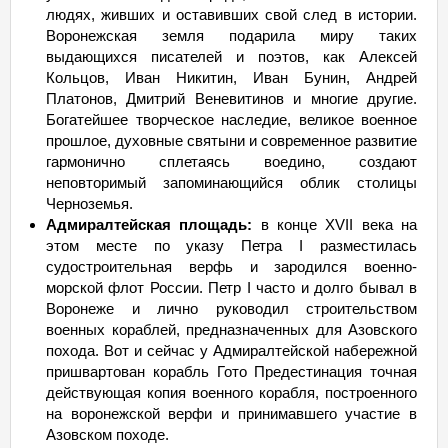
людях, живших и оставивших свой след в истории.
Воронежская земля подарила миру таких
выдающихся писателей и поэтов, как Алексей
Кольцов, Иван Никитин, Иван Бунин, Андрей
Платонов, Дмитрий Веневитинов и многие другие.
Богатейшее творческое наследие, великое военное
прошлое, духовные святыни и современное развитие
гармонично сплетаясь воедино, создают
неповторимый запоминающийся облик столицы
Черноземья.
Адмиралтейская площадь:
в конце XVII века на
этом месте по указу Петра I разместилась
судостроительная верфь и зародился военно-
морской флот России. Петр I часто и долго бывал в
Воронеже и лично руководил строительством
военных кораблей, предназначенных для Азовского
похода. Вот и сейчас у Адмиралтейской набережной
пришвартован корабль Гото Предестинация точная
действующая копия военного корабля, построенного
на воронежской верфи и принимавшего участие в
Азовском походе.