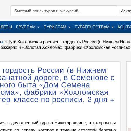
Искат
ИЛЕТЫ
ГРУППАМ
ТУРИСТАМ
ТУРАГЕНТСТВАМ
КОНТ
ры
»
Тур: Хохломская роспись - гордость России (в Нижнем Новго
жкаря» и «Золотая Хохлома», фабрики «Хохломская Роспись», у
- гордость России (в Нижнем
канатной дороге, в Семенове с
ного быта «Дом Семена
лома», фабрики «Хохломская
ер-классе по росписи, 2 дня +
ся в двухдневный тур по Нижегородчине, в котором вы
осписи по дереву, которое в течение столетий бережно