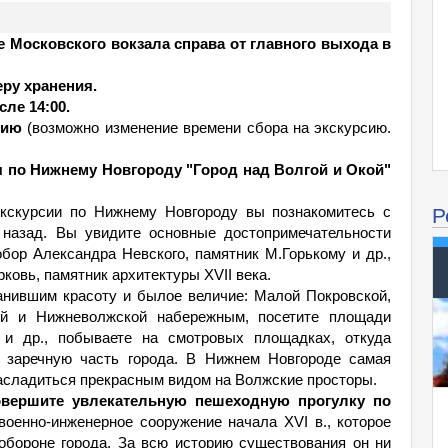
але Московского вокзала справа от главного выхода в
еру хранения.
ле 14:00.
сию
(возможно изменение времени сбора на экскурсию.
 по Нижнему Новгороду "Город над Волгой и Окой"
Р
экскурсии по Нижнему Новгороду вы познакомитесь с
в назад. Вы увидите основные достопримечательности
бор Александра Невского, памятник М.Горькому и др.,
ковь, памятник архитектуры ХVII века.
анившим красоту и былое величие: Малой Покровской,
ой и Нижневолжской набережным, посетите площади
 и др., побываете на смотровых площадках, откуда
 заречную часть города. В Нижнем Новгороде самая
асладиться прекрасным видом на Волжские просторы.
овершите увлекательную пешеходную прогулку по
оенно-инженерное сооружение начала XVI в., которое
обороне города. За всю историю существования он ни