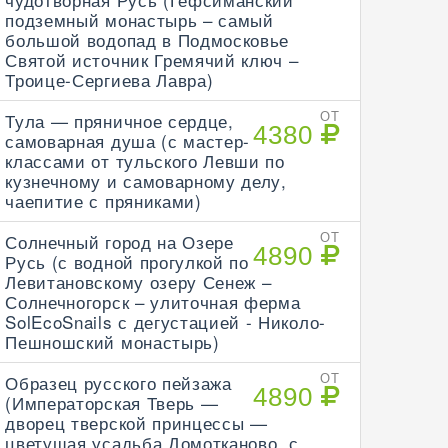
подземный монастырь – самый
большой водопад в Подмосковье
Святой источник Гремячий ключ –
Троице-Сергиева Лавра)
Тула — пряничное сердце,
ОТ
4380
самоварная душа (с мастер-
классами от тульского Левши по
кузнечному и самоварному делу,
чаепитие с пряниками)
Солнечный город на Озере
ОТ
4890
Русь (с водной прогулкой по
Левитановскому озеру Сенеж –
Солнечногорск – улиточная ферма
SolEcoSnails с дегустацией - Николо-
Пешношский монастырь)
Образец русского пейзажа
ОТ
4890
(Императорская Тверь —
дворец тверской принцессы —
цветущая усадьба Домотканово, с