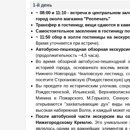
1-й день
~ 08:00 и 11:10 - встреча в центральном з
город около магазина "Роспечать"
Трансфер в гостиницу, вещи сдаются в кам
Самостоятельное заселение в гостиницу пос
~ 11:50 сбор в холле гостиницы на экскур
Время уточняется при встрече).
Автобусно-пешеходная обзорная экскурсия
(продолжительность ~4,5 часа).
Во время обзорной автобусно-пешеходной 
историей города, основанного восемь веко
Нижнего Новгорода: Чкаловскую лестницу, со
посетите Строгановскую (Рождественскую) цер
Вы проедете по историческим улочкам, сохр
Рождественской, Ильинской, Верхневолжск
Минина и Пожарского, М.Горького, Сенную
открываются "захватывающие дух" виды на
высокая набережная Волги, и каждый может н
После автобусной части экскурсии вы с
Нижегородскому Кремлю.
Это уникальное в
являлось одним из важнейших элементов в 