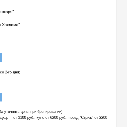
ожкаря"
я Хохлома"
о 2-го дня;
ба уточнять цены при бронировании):
арт - от 3100 руб., купе от 6200 руб., поезд "Стриж" от 2200