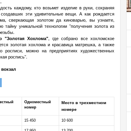
.
дость каждому, кто возьмет изделие в руки, сохраняя
, создавших эти удивительные вещи. А как рождается
ома, сверкающая золотом да киноварью, вы узнаете,
ю тайну уникальной технологии "получения золота из
резьбы.
тр "Золотая Хохлома"
, где собрано все хохломское
ается золотая хохлома и красавица матрешка, а также
о росписи, можно на предприятиях художественных
кая роспись".
 вокзал
естный
Одноместный
Место в трехместном
номер
номере
15 450
10 600
17 950
13 700