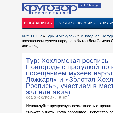
с 1996 года
В ПРАЗДНИКИ
ТУРЫ И ЭКСКУРСИИ
АВИАБ
КРУГОЗОР
»
Туры и экскурсии
»
Многодневные ту
посещением музеев народного быта «Дом Семена Ло
или авиа)
Тур: Хохломская роспись 
Новгороде с прогулкой по 
посещением музеев народ
Ложкаря» и «Золотая Хох
Роспись», участием в маст
ж/д или авиа)
КОД ЭКСКУРСИИ:
15187
Используйте прекрасную возможность отправить
сможете узнать, когда зародилось искусство р