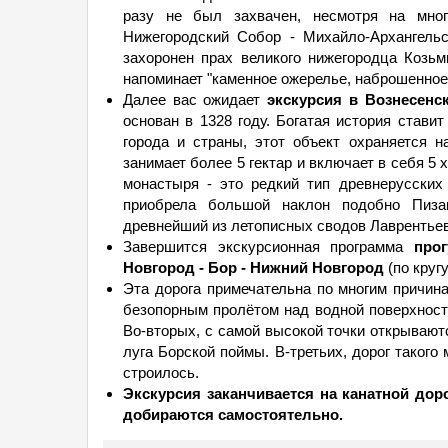
разу не был захвачен, несмотря на мног
Нижегородский Собор - Михайло-Архангельс
захоронен прах великого нижегородца Козь
напоминает "каменное ожерелье, наброшенное 
Далее вас ожидает
экскурсия в Вознесенс
основан в 1328 году. Богатая история стави
города и страны, этот объект охраняется 
занимает более 5 гектар и включает в себя 5
монастыря - это редкий тип древнерусских
приобрела большой наклон подобно Пиза
древнейший из летописных сводов Лаврентьев
Завершится экскурсионная программа
про
Новгород - Бор - Нижний Новгород
(по кругу
Эта дорога примечательна по многим причин
безопорным пролётом над водной поверхность
Во-вторых, с самой высокой точки открываю
луга Борской поймы. В-третьих, дорог такого
строилось.
Экскурсия заканчивается на канатной дор
добираются самостоятельно.