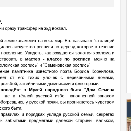
.
ии сразу трансфер на ж/д вокзал.
 земле знаменит на весь мир. Его называют "столицей
илось искусство росписи по дереву, которое в течение
 поколение. Увидеть, как рождается золотая хохлома и
аствовать в
мастер - классе по росписи
, можно на
ломская роспись" и "Семеновская роспись".
ние памятника известного поэта Бориса Корнилова,
веет от его тихих улочек с деревянными домами,
резьбой, затейливыми дымниками и флюгерами.
попадёте в Музей народного быта "Дом Семена
где в тёплой русской избе, наполненной запахом
обогревшись у русской печки, вы проникнетесь чувством
ского быта.
правилах и порядках уклада русской семьи, секретах
ть забытыми предметами далекой старины: вальком,