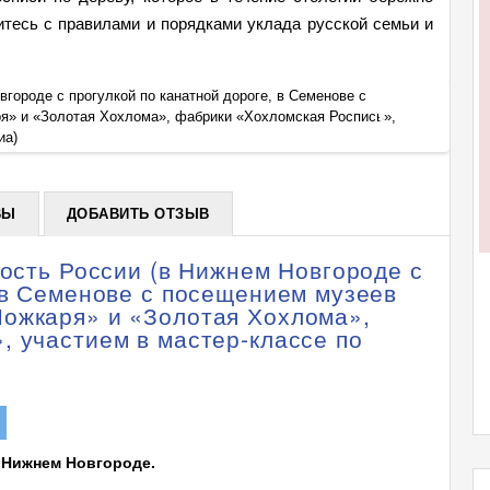
итесь с правилами и порядками уклада русской семьи и
вгороде с прогулкой по канатной дороге, в Семенове с
Тур: Х
я» и «Золотая Хохлома», фабрики «Хохломская Роспись»,
посещ
+
иа)
участи
ВЫ
ДОБАВИТЬ ОТЗЫВ
дость России (в Нижнем Новгороде с
 в Семенове с посещением музеев
ожкаря» и «Золотая Хохлома»,
, участием в мастер-классе по
в Нижнем Новгороде.