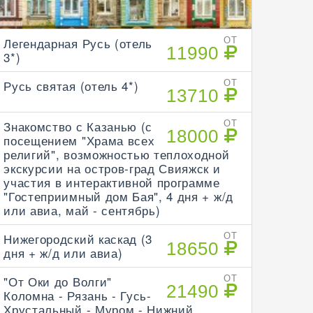
Легендарная Русь (отель
ОТ
11990
3*)
Русь святая (отель 4*)
ОТ
13710
Знакомство с Казанью (с
ОТ
18000
посещением "Храма всех
религий", возможностью теплоходной
экскурсии на остров-град Свияжск и
участия в интерактивной программе
"Гостеприимный дом Бая", 4 дня + ж/д
или авиа, май - сентябрь)
Нижегородский каскад (3
ОТ
18650
дня + ж/д или авиа)
"От Оки до Волги"
ОТ
21490
Коломна - Рязань - Гусь-
Хрустальный - Муром - Нижний