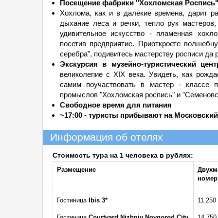
Посещение фабрики "Хохломская Роспись"
Хохлома, как и в далекие времена, дарит ра
дыхание леса и речки, тепло рук мастеров
удивительное искусство - пламенная хохл
посетив предприятие. Приоткроете волшебну
серебра", подивитесь мастерству росписи да 
Экскурсия в музейно-туристический цен
великолепие с XIX века. Увидеть, как рожд
самим поучаствовать в мастер - классе п
промыслов "Хохломская роспись" и "Семеновс
Свободное время для питания
~17:00 - туристы прибывают на Московский
Информация об отелях
Стоимость тура на 1 человека в рублях:
Размещение
Двухм
номер
Гостиница
Ibis 3*
11 250
Гостиница
Courtyard Nizhniy Novgorod City
14 750