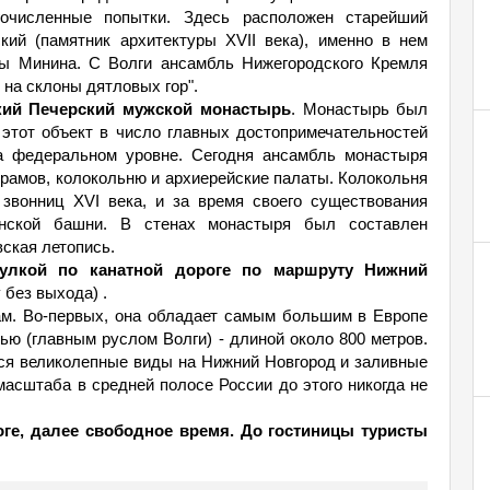
очисленные попытки. Здесь расположен старейший
кий (памятник архитектуры ХVII века), именно в нем
мы Минина. С Волги ансамбль Нижегородского Кремля
на склоны дятловых гор".
кий Печерский мужской монастырь
. Монастырь был
т этот объект в число главных достопримечательностей
на федеральном уровне. Сегодня ансамбль монастыря
 храмов, колокольню и архиерейские палаты. Колокольня
 звонниц ХVI века, и за время своего существования
нской башни. В стенах монастыря был составлен
ская летопись.
гулкой по канатной дороге по маршруту Нижний
 без выхода) .
ам. Во-первых, она обладает самым большим в Европе
ю (главным руслом Волги) - длиной около 800 метров.
тся великолепные виды на Нижний Новгород и заливные
 масштаба в средней полосе России до этого никогда не
оге, далее свободное время. До гостиницы туристы