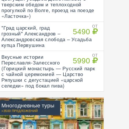
тверским обедом и теплоходной
прогулкой по Волге, проезд на поезде
«Ласточка»)
"Град царский, град
ОТ
5490
грозный" Александров –
Александровская слобода – Усадьба
купца Первушина
Вкусные истории
ОТ
5990
Переславля-Залесского
(Горицкий монастырь — Русский парк
с чайной церемонией — Царство
Ряпушки с дегустацией «царской
селедки» под бокал пива)
Многодневные туры
>3500 ПРЕДЛОЖЕНИЙ