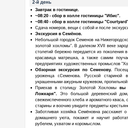
2-й день
Завтрак в гостинице.
~08:20 - сбор в холле гостиницы "Ибис".
~08:40 - сбор в холле гостиницы "Courtyard"
Сдача номеров, вещи с собой и после экскурс
Экскурсия в Семёнов.
Небольшой городок Семенов на Нижегородской
золотой хохломы". В далеком XVII веке зарод
столетий бережно передается из поколения в
красавица матрешка, а также самим поуч
предприятиях художественных промыслов "Хох
Обзорная экскурсия по Семенову.
Посеще
уроженца г.Семенова. Русской стариной 
украшенными ажурным кружевом, пропильной 
Приехав в столицу Золотой Хохломы
вы 
Ложкаря".
Это большой деревенский дом, 
свежеиспеченного хлеба и ароматного кваса, 
старины и воочию увидите предметы крестьян
Заботливая хозяйка Семёновна расскажет о 
домашнего уюта, покажет и научит работа
рубелем, ухватом и коромыслом.