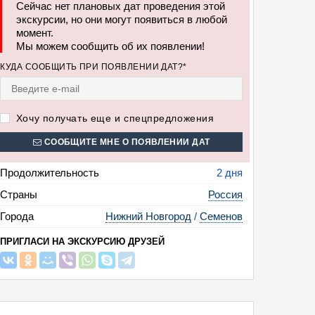
Сейчас нет плановых дат проведения этой
экскурсии, но они могут появиться в любой
момент.
Мы можем сообщить об их появлении!
охломская роспись - гордость России (в Нижнем Новгороде с прогулкой п
КУДА СООБЩИТЬ ПРИ ПОЯВЛЕНИИ ДАТ?*
ением музеев народного быта «Дом Семена Ложкаря» и «Золотая Хохло
ем в мастер-классе по росписи, 2 дня + ж/д или авиа)
Хочу получать еще и спецпредложения
СООБЩИТЕ МНЕ О ПОЯВЛЕНИИ ДАТ
Продолжительность
2 дня
Страны
Россия
Города
Нижний Новгород
/
Семенов
ПРИГЛАСИ НА ЭКСКУРСИЮ ДРУЗЕЙ