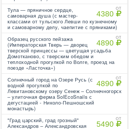
Тула — пряничное сердце,
ОТ
4380
самоварная душа (с мастер-
классами от тульского Левши по кузнечному
и самоварному делу, чаепитие с пряниками)
Образец русского пейзажа
ОТ
4890
(Императорская Тверь — дворец
тверской принцессы — цветущая усадьба
Домотканово, с тверским обедом и
теплоходной прогулкой по Волге, проезд на
поезде «Ласточка»)
Солнечный город на Озере Русь (с
ОТ
4890
водной прогулкой по
Левитановскому озеру Сенеж – Солнечногорск
– улиточная ферма SolEcoSnails с
дегустацией - Николо-Пешношский
монастырь)
"Град царский, град грозный"
ОТ
5490
Александров – Александровская