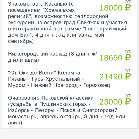
Знакомство с Казанью (с
ОТ
18000
посещением "Храма всех
религий", возможностью теплоходной
экскурсии на остров-град Свияжск и участия
в интерактивной программе "Гостеприимный
дом Бая", 4 дня + ж/д или авиа, май -
сентябрь)
Нижегородский каскад (3 дня + ж/
ОТ
18650
д или авиа)
"От Оки до Волги" Коломна -
ОТ
21490
Рязань - Гусь-Хрустальный -
Муром - Нижний Новгород - Гороховец
Очарование Псковской классики
ОТ
23000
(усадьбы в Пушкинских горах -
Изборск - Печоры - Псков и Снетогорский
монастырь, апрель-октябрь, 3 дня + ж/д или
авиа)