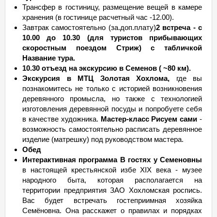
Трансфер в гостиницу, размещение вещей в камере
хранения (в гостинице расчетный час -12.00).
Завтрак самостоятельно (за.доп.плату)
2 встреча - c
10.00 до 10.30 (для туристов прибывающих
скоростным поездом Стриж) с табличкой
Название тура
.
10.30 отъезд на экскурсию в Семенов ( ~80 км).
Экскурсия в МТЦ Золотая Хохлома,
где вы
познакомитесь не только с историей возникновения
деревянного промысла, но также с технологией
изготовления деревянной посуды и попробуете себя
в качестве художника.
Мастер-класс Рисуем сами
-
возможность самостоятельно расписать деревянное
изделие (матрешку) под руководством мастера.
Обед
Интерактивная программа В гостях у Семеновны
в настоящей крестьянской избе XIX века - музее
народного быта, которая располагается на
территории предприятия ЗАО Хохломская роспись.
Вас будет встречать гостеприимная хозяйка
Семёновна. Она расскажет о правилах и порядках