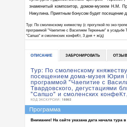
знаменитый композитор, домом-музеем Н.М. П
Никулина. Приятным бонусом будет посещение де
ктивной
Тур: По смоленскому княжеству (с прогулкой по эко-тро
, торта
программой "Чаепитие с Василием Теркиным" в усадьбе Т
"Сапшо" и смоленских конфеКт, 3 дня + ж/д)
ОПИСАНИЕ
ЗАБРОНИРОВАТЬ
ОТЗЫ
Тур: По смоленскому княжеству 
посещением дома-музея Юрия 
программой "Чаепитие с Васил
Твардовского, дегустациями бл
"Сапшо" и смоленских конфеКт,
КОД ЭКСКУРСИИ:
18862
Программа
Внимание! На сайте указана дата начала тура в