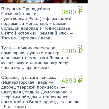
Предания Преподобных.
ОТ
3680
Гремячий ключ и
чудотворная Русь (Гефсиманский
подземный монастырь – самый
большой водопад в Подмосковье
Святой источник Гремячий ключ –
Троице-Сергиева Лавра)
Тула — пряничное сердце,
ОТ
4380
самоварная душа (с мастер-
классами от тульского Левши по
кузнечному и самоварному делу,
чаепитие с пряниками)
Образец русского пейзажа
ОТ
4890
(Императорская Тверь —
дворец тверской принцессы —
цветущая усадьба Домотканово, с
тверским обедом и теплоходной
прогулкой по Волге, проезд на поезде
«Ласточка»)