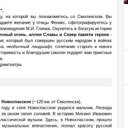
.
".
ду, на которой вы познакомитесь со Смоленском. Вы
адаете желание у птицы Феникс, сфотографируетесь у
оизведения М.И. Глинки. Окунетесь в богатую историю
ечный огонь
,
аллея Славы и Сквер памяти героев
-
виг, который был совершен русским народом в войнах
а, необычный ландшафт, сочетание старого и нового
овторимость и благодушие смолян подарят вам приятные
и.
Драмтеатра.
. Новоспасское
(~120 км. от Смоленска).
 году в селе Новоспасское родился мальчик. Легенда
т, за окном запел соловей. В историю Михаил Иванович
классической музыки. Здесь, в Новоспасском, прошло
 музыкальные впечатления, познал красоту русской