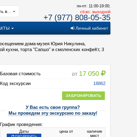
пн-пт: 11:00-19:00;
ь в...
cб-вс: выходной
+7 (977) 808-05-35
АКТЫ
Личный кабинет
, посещением дома-музея Юрия Никулина,
й кухни, торта "Сапшо" и смоленских конфеКт, 3
17 050
от
Базовая стоимость
Код экскурсии
18862
ЗАБРОНИРОВАТЬ
У Вас есть своя группа?
Мы проведем эту экскурсию по заказу!
График проведения:
Даты
цена от
наличие
мест
ПРОВЕРИТЬ