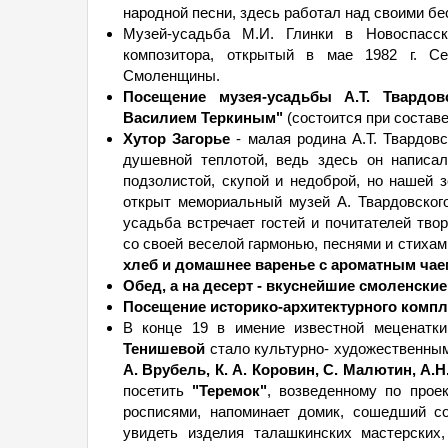
народной песни, здесь работал над своими б
Музей-усадьба М.И. Глинки в Новоспас
композитора, открытый в мае 1982 г. Се
Смоленщины.
Посещение музея-усадьбы А.Т. Твардов
Василием Теркиным"
(состоится при составе
Хутор Загорье
- малая родина А.Т. Твардовс
душевной теплотой, ведь здесь он написал
подзолистой, скупой и недоброй, но нашей 
открыт мемориальный музей А. Твардовского
усадьба встречает гостей и почитателей твор
со своей веселой гармонью, песнями и стиха
хлеб и домашнее варенье с ароматным чае
Обед, а на десерт - вкуснейшие смоленски
Посещение историко-архитектурного компл
В конце 19 в имение известной меценатк
Тенишевой
стало культурно- художественны
А. Врубель, К. А. Коровин, С. Малютин, А.Н
посетить
"Теремок"
, возведенному по прое
росписями, напоминает домик, сошедший с
увидеть изделия талашкинских мастерских