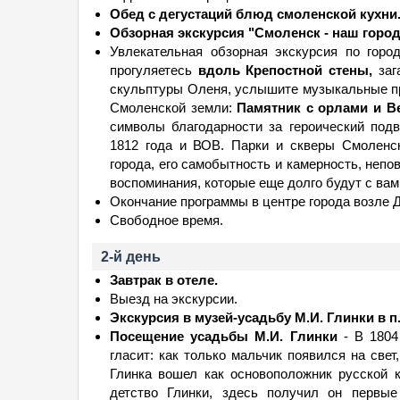
Обед с дегустаций блюд смоленской кухни
Обзорная экскурсия "Смоленск - наш город
Увлекательная обзорная экскурсия по горо
прогуляетесь
вдоль Крепостной стены,
заг
скульптуры Оленя, услышите музыкальные пр
Смоленской земли:
Памятник с орлами и В
символы благодарности за героический под
1812 года и ВОВ. Парки и скверы Смоленск
города, его самобытность и камерность, неп
воспоминания, которые еще долго будут с вам
Окончание программы в центре города возле 
Свободное время.
2-й день
Завтрак в отеле.
Выезд на экскурсии.
Экскурсия в музей-усадьбу М.И. Глинки в п
Посещение усадьбы М.И. Глинки
- В 1804
гласит: как только мальчик появился на све
Глинка вошел как основоположник русской 
детство Глинки, здесь получил он первые