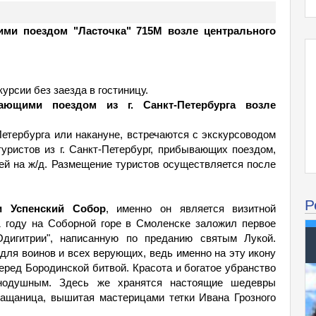
ими поездом "Ласточка" 715М возле центрального
урсии без заезда в гостиницу.
ающими поездом из г. Санкт-Петербурга возле
етербурга или накануне, встречаются с экскурсоводом
туристов из г. Санкт-Петербург, прибывающих поездом,
тей на ж/д. Размещение туристов осуществляется после
Р
и Успенский Собор
, именно он является визитной
1 году на Соборной горе в Смоленске заложил первое
дигитрии", написанную по преданию святым Лукой.
ля воинов и всех верующих, ведь именно на эту икону
еред Бородинской битвой. Красота и богатое убранство
внодушным. Здесь же хранятся настоящие шедевры
лащаница, вышитая мастерицами тетки Ивана Грозного