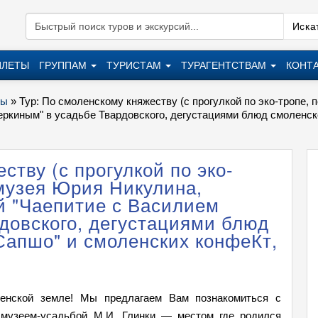
Искат
ИЛЕТЫ
ГРУППАМ
ТУРИСТАМ
ТУРАГЕНТСТВАМ
КОНТ
ры
»
Тур: По смоленскому княжеству (с прогулкой по эко-тропе
ркиным" в усадьбе Твардовского, дегустациями блюд смоленско
ству (с прогулкой по эко-
музея Юрия Никулина,
й "Чаепитие с Василием
довского, дегустациями блюд
"Сапшо" и смоленских конфеКт,
нской земле! Мы предлагаем Вам познакомиться с
; музеем-усадьбой М.И. Глинки — местом где родился