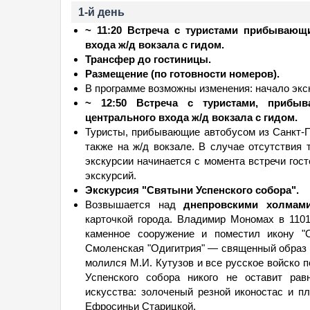
1-й день
~ 11:20 Встреча с туристами прибывающ
входа ж/д вокзала с гидом.
Трансфер до гостиницы.
Размещение (по готовности номеров).
В программе возможны изменения: начало экск
~ 12:50 Встреча с туристами, прибыв
центрального входа ж/д вокзала с гидом.
Туристы, прибывающие автобусом из Санкт-П
также на ж/д вокзале. В случае отсутствия 
экскурсии начинается с момента встречи гос
экскурсий.
Экскурсия "Святыни Успенского собора".
Возвышается над
днепровскими холмам
карточкой города. Владимир Мономах в 110
каменное сооружение и поместил икону "О
Смоленская "Одигитрия" — священный образ д
молился М.И. Кутузов и все русское войско п
Успенского собора никого не оставит ра
искусства: золоченый резной иконостас и п
Ефросиньи Старицкой.