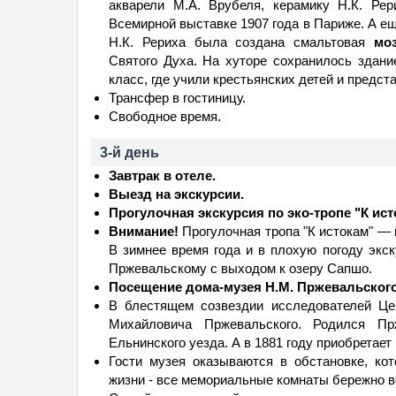
акварели М.А. Врубеля, керамику Н.К. Ре
Всемирной выставке 1907 года в Париже. А е
Н.К. Рериха была создана смальтовая
мо
Святого Духа. На хуторе сохранилось здан
класс, где учили крестьянских детей и предс
Трансфер в гостиницу.
Свободное время.
3-й день
Завтрак в отеле.
Выезд на экскурсии.
Прогулочная экскурсия по эко-тропе "К ис
Внимание!
Прогулочная тропа "К истокам" — 
В зимнее время года и в плохую погоду экск
Пржевальскому с выходом к озеру Сапшо.
Посещение дома-музея Н.М. Пржевальског
В блестящем созвездии исследователей Це
Михайловича Пржевальского. Родился П
Ельнинского уезда. А в 1881 году приобретает
Гости музея оказываются в обстановке, ко
жизни - все мемориальные комнаты бережно 