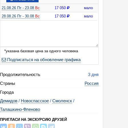
21.08.26 Пт - 23.08
Вс
17 050
мало
28.08.26 Пт - 30.08
Вс
17 050
мало
о смоленскому княжеству (с прогулкой по эко-тропе, посещением дома-
ммой "Чаепитие с Василием Теркиным" в усадьбе Твардовского, дегуста
" и смоленских конфеКт, 3 дня + ж/д)
*указана базовая цена за одного человека
Подписаться на обновление графика
Продолжительность
3 дня
Страны
Россия
Города
Демидов
/
Новоспасское
/
Смоленск
/
Талашкино-Фленово
ПРИГЛАСИ НА ЭКСКУРСИЮ ДРУЗЕЙ