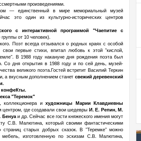
ессмертными произведениями.
ском — единственный в мире мемориальный музей
йчас это один из культурно-исторических центров
ского с интерактивной программой "Чаепитие с
 группы от 10 человек).
кого. Поэт всегда отзывался о родных краях с особой
 свои первые стихи, впитал любовь к этой "кислой,
земле". В 1988 году накануне дня рождения поэта был
. Со дня открытия в 1988 году и по сей день, музей-
чества великого поэта.Гостей встретит Василий Теркин
ми, а вкусным дополнением станет
свежий деревенский
м.
е конфеКты.
екса "Теремок"
и, коллекционера и
художницы Марии Клавдиевны
м центром, где создавали свои шедевры
И. Е. Репин, М.
. Бенуа
и др. Сейчас все гости княжеского имения могут
кту С.В. Малютина, который своими фантастическими
о страниц старых добрых сказок. В "Теремке" можно
, мебель, изготовленную по эскизам С.В. Малютина,