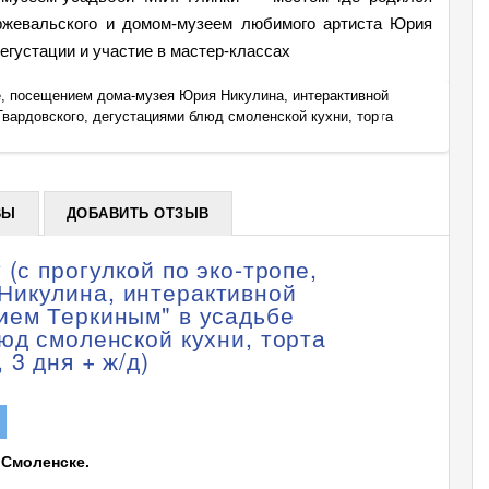
ржевальского и домом-музеем любимого артиста Юрия
густации и участие в мастер-классах
пе, посещением дома-музея Юрия Никулина, интерактивной
Тур: П
вардовского, дегустациями блюд смоленской кухни, торта
програ
+
"Сапшо
ВЫ
ДОБАВИТЬ ОТЗЫВ
(с прогулкой по эко-тропе,
Никулина, интерактивной
ием Теркиным" в усадьбе
юд смоленской кухни, торта
 3 дня + ж/д)
 Смоленске.