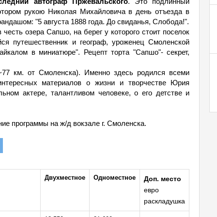
оследний автограф Пржевальского
. Это подлинный
котором рукою Николая Михайловича в день отъезда в
ндашом: "5 августа 1888 года. До свиданья, Слобода!".
в честь озера Сапшо, на берег у которого стоит поселок
ся путешественник и географ, уроженец Смоленской
йкалом в миниатюре". Рецепт торта "Сапшо"- секрет,
77 км. от Смоленска). Именно здесь родился всеми
интересных материалов о жизни и творчестве Юрия
ьном актере, талантливом человеке, о его детстве и
ие программы на ж/д вокзале г. Смоленска.
Двухместное
Одноместное
Доп. место
евро
раскладушка