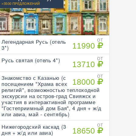
>3500 ПРЕДЛОЖЕНИЙ
Легендарная Русь (отель
ОТ
11990
3*)
Русь святая (отель 4*)
ОТ
13710
Знакомство с Казанью (с
ОТ
18000
посещением "Храма всех
религий", возможностью теплоходной
экскурсии на остров-град Свияжск и
участия в интерактивной программе
"Гостеприимный дом Бая", 4 дня + ж/д
или авиа, май - сентябрь)
Нижегородский каскад (3
ОТ
18650
дня + ж/д или авиа)