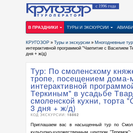
с 1996 года
В ПРАЗДНИКИ
ТУРЫ И ЭКСКУРСИИ
АВИАБ
КРУГОЗОР
»
Туры и экскурсии
»
Многодневные ту
интерактивной программой "Чаепитие с Василием Те
дня + ж/д)
Тур: По смоленскому княже
тропе, посещением дома-
интерактивной программо
Теркиным" в усадьбе Твар
смоленской кухни, торта 
3 дня + ж/д)
КОД ЭКСКУРСИИ:
18862
Приглашаем вас в насыщенный тур по Смоле
культурно-художественным центром "Теремок"