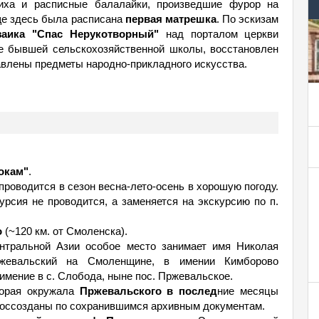
риха и расписные балалайки, произведшие фурор на
ще здесь была расписана
первая матрешка
. По эскизам
заика "Спас Нерукотворный"
над порталом церкви
ие бывшей сельскохозяйственной школы, восстановлен
тавлены предметы народно-прикладного искусства.
токам"
.
проводится в сезон весна-лето-осень в хорошую погоду.
урсия не проводится, а заменяется на экскурсию по п.
о
(~120 км. от Смоленска).
нтральной Азии особое место занимает имя Николая
ржевальский на Смоленщине, в имении Кимборово
 имение в с. Слобода, ныне пос. Пржевальское.
торая окружала
Пржевальского в послед
ние месяцы
воссозданы по сохранившимся архивным документам.