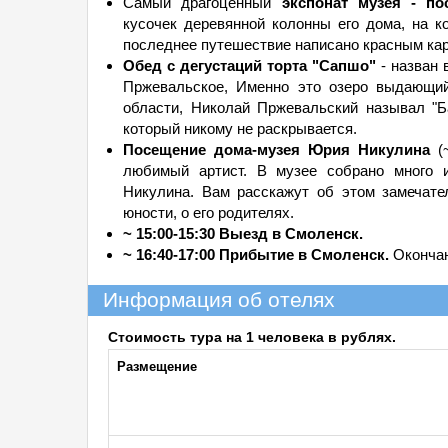
Самый драгоценный
экспонат музея - п
кусочек деревянной колонны его дома, на 
последнее путешествие написано красным кара
Обед с дегустаций торта "Сапшо"
- назван 
Пржевальское, Именно это озеро выдающий
области, Николай Пржевальский называл "Ба
который никому не раскрывается.
Посещение дома-музея Юрия Никулина
(~
любимый артист. В музее собрано много 
Никулина. Вам расскажут об этом замечател
юности, о его родителях.
~ 15:00-15:30 Выезд в Смоленск.
~ 16:40-17:00 Прибытие в Смоленск.
Окончан
Информация об отелях
Стоимость тура на 1 человека в рублях.
Размещение