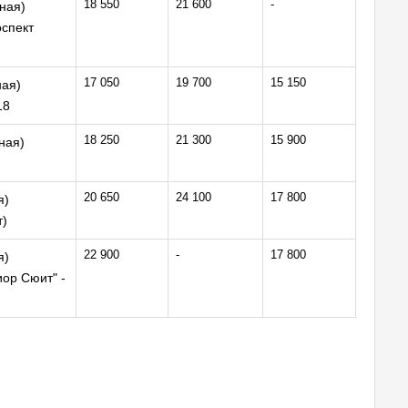
18 550
21 600
-
ная)
оспект
17 050
19 700
15 150
ная)
18
18 250
21 300
15 900
ная)
20 650
24 100
17 800
я)
т)
22 900
-
17 800
я)
иор Сюит" -