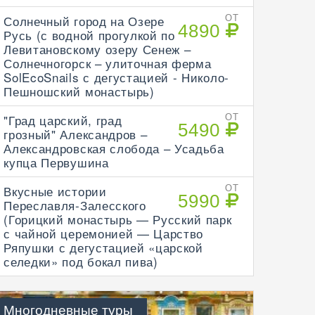
Солнечный город на Озере
ОТ
4890
Русь (с водной прогулкой по
Левитановскому озеру Сенеж –
Солнечногорск – улиточная ферма
SolEcoSnails с дегустацией - Николо-
Пешношский монастырь)
"Град царский, град
ОТ
5490
грозный" Александров –
Александровская слобода – Усадьба
купца Первушина
Вкусные истории
ОТ
5990
Переславля-Залесского
(Горицкий монастырь — Русский парк
с чайной церемонией — Царство
Ряпушки с дегустацией «царской
селедки» под бокал пива)
Многодневные туры