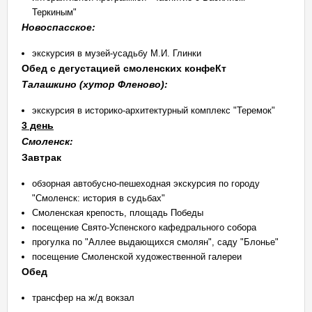
Теркиным"
Новоспасское:
экскурсия в музей-усадьбу М.И. Глинки
Обед с дегустацией смоленских конфеКт
Талашкино (хутор Фленово):
экскурсия в историко-архитектурный комплекс "Теремок"
3 день
Смоленск:
Завтрак
обзорная автобусно-пешеходная экскурсия по городу
"Смоленск: история в судьбах"
Смоленская крепость, площадь Победы
посещение Свято-Успенского кафедрального собора
прогулка по "Аллее выдающихся смолян", саду "Блонье"
посещение Смоленской художественной галереи
Обед
трансфер на ж/д вокзал