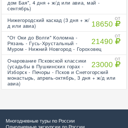
дом Бая", 4 дня + ж/д или авиа, май -
сентябрь)
Нижегородский каскад (3 дня + ж/
ОТ
18650
д или авиа)
"От Оки до Волги" Коломна -
ОТ
21490
Рязань - Гусь-Хрустальный -
Муром - Нижний Новгород - Гороховец
Очарование Псковской классики
ОТ
23000
(усадьбы в Пушкинских горах -
Изборск - Печоры - Псков и Снетогорский
монастырь, апрель-октябрь, 3 дня + ж/д или
авиа)
Многодневные туры по России
Однодневные экскурсии по России