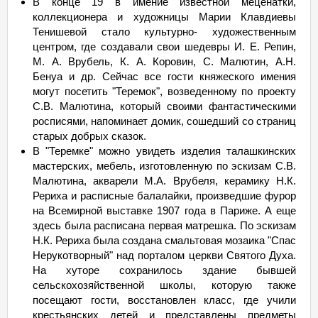
В конце 19 в имение известной меценатки,
коллекционера и художницы Марии Клавдиевы
Тенишевой стало культурно- художественным
центром, где создавали свои шедевры И. Е. Репин,
М. А. Врубель, К. А. Коровин, С. Малютин, А.Н.
Бенуа и др. Сейчас все гости княжеского имения
могут посетить "Теремок", возведенному по проекту
С.В. Малютина, который своими фантастическими
росписями, напоминает домик, сошедший со страниц
старых добрых сказок.
В "Теремке" можно увидеть изделия талашкинских
мастерских, мебель, изготовленную по эскизам С.В.
Малютина, акварели М.А. Врубеля, керамику Н.К.
Рериха и расписные балалайки, произведшие фурор
на Всемирной выставке 1907 года в Париже. А еще
здесь была расписана первая матрешка. По эскизам
Н.К. Рериха была создана смальтовая мозаика "Спас
Нерукотворный" над порталом церкви Святого Духа.
На хуторе сохранилось здание бывшей
сельскохозяйственной школы, которую также
посещают гости, восстановлен класс, где учили
крестьянских детей и представлены предметы