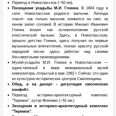
Переезд в Новоспасское (~82 км).
Посещение усадьбы М.И. Глинки.
В 1804 году в
селе Новоспасское родился мальчик. Легенда
гласит: как только мальчик появился на свет, за
окном запел соловей. В историю Михаил Иванович
Глинка вошел как основоположник русской
классической музыки. Здесь, в Новоспасском,
прошло детство Глинки, здесь получил он первые
музыкальные впечатления, познал красоту русской
народной песни, здесь работал над своими
бессмертными произведениями.
Музей-усадьба М.И. Глинки в Новоспасском —
единственный в мире мемориальный музей
композитора, открытый в мае 1982 г. Сейчас это один
из культурно-исторических центров Смоленщины.
Обед, а на десерт - дегустация смоленских
конфеКт.
Переезд историко-архитектурный комплекс
"Теремок", хутор Фленово (~92 км.)
Экскурсия в историко-архитектурный комплекс
"Теремок".