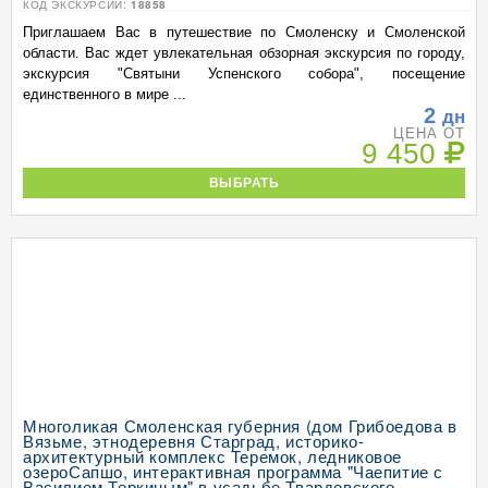
КОД ЭКСКУРСИИ:
18858
Приглашаем Вас в путешествие по Смоленску и Смоленской
области. Вас ждет увлекательная обзорная экскурсия по городу,
экскурсия "Святыни Успенского собора", посещение
единственного в мире ...
2
дн
ЦЕНА ОТ
9 450
ВЫБРАТЬ
Многоликая Смоленская губерния (дом Грибоедова в
Вязьме, этнодеревня Старград, историко-
архитектурный комплекс Теремок, ледниковое
озероСапшо, интерактивная программа "Чаепитие с
Василием Теркиным" в усадьбе Твардовского,