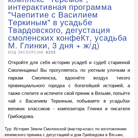
интерактивная программа
"Чаепитие с Василием
Теркиным" в усадьбе
Твардовского, дегустация
смоленских конфеКт, усадьба
М. Глинки, 3 дня + ж/д)
КОД ЭКСКУРСИИ:
6233
Откройте для себя историю усадеб и судеб старинной
Смоленщины! Вы прогуляетесь по уютным улочкам и
паркам Смоленска, вдохнёте воздух тихого
провинциального городка с богатейшей историей, а
также слепите и испечете свой пряник в Вязьме, попьёте
чай с Василием Теркиным, побываете в усадьбах
великих классиков - композитора Глинки и писателя
Грибоедова.
Тур: История Земли Смоленской (мастер-класс по изготовлению
Ту
вяземского пряника с дегустацией и дом Грибоедова в Вязьме,
вя
+