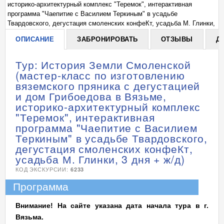
историко-архитектурный комплекс "Теремок", интерактивная
ис
программа "Чаепитие с Василием Теркиным" в усадьбе
пр
и,
Твардовского, дегустация смоленских конфеКт, усадьба М. Глинки,
Тв
3 дня + ж/д)
3 
ОПИСАНИЕ
ЗАБРОНИРОВАТЬ
ОТЗЫВЫ
Д
Тур: История Земли Смоленской
(мастер-класс по изготовлению
вяземского пряника с дегустацией
и дом Грибоедова в Вязьме,
историко-архитектурный комплекс
"Теремок", интерактивная
программа "Чаепитие с Василием
Теркиным" в усадьбе Твардовского,
дегустация смоленских конфеКт,
усадьба М. Глинки, 3 дня + ж/д)
КОД ЭКСКУРСИИ:
6233
Программа
Внимание! На сайте указана дата начала тура в г.
Вязьма.