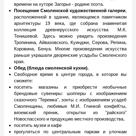
времени на хуторе Загорье - родине поэта.
Посещение Смоленской художественной галереи
,
расположенной в здании, являющемся памятником
архитектуры 19 века, где собрана знаменитая
коллекция древнерусского искусства М.К.
Тенишевой. Здесь можно увидеть произведения
Тропинина, Айвазовского, Куинджи, Серова, Репина,
Коровина, Бенуа. Многие произведения искусства
раньше украшали дворянские усадьбы Смоленского
края.
Обед (блюда смоленской кухни).
Свободное время в центре города, в которое вы
сможете:
посетить магазины и приобрести необычные
брендовые сувениры: шопперы с изображением
сказочного "Теремка", зонты с изображением усадеб
Смоленщины, любимые М.И. Глинкой конфеКты,
вяземский пряник, открытки из "райского"
Новоспасского и продукцию местного производства,
посетить музеи и кафе
прогуляться по центральным паркам и улочкам