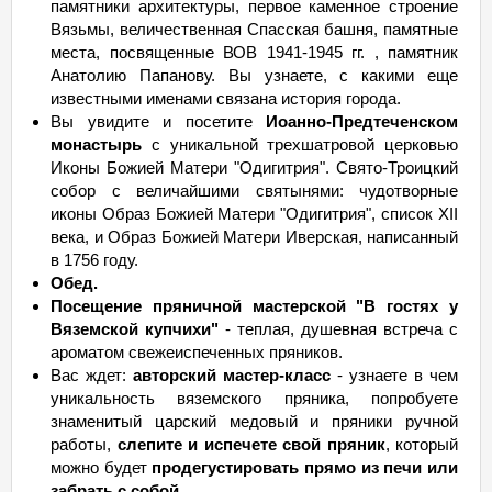
памятники архитектуры, первое каменное строение
Вязьмы, величественная Спасская башня, памятные
места, посвященные ВОВ 1941-1945 гг. , памятник
Анатолию Папанову. Вы узнаете, с какими еще
известными именами связана история города.
Вы увидите и посетите
Иоанно-Предтеченском
монастырь
с уникальной трехшатровой церковью
Иконы Божией Матери "Одигитрия". Свято-Троицкий
собор с величайшими святынями: чудотворные
иконы Образ Божией Матери "Одигитрия", список XII
века, и Образ Божией Матери Иверская, написанный
в 1756 году.
Обед.
Посещение пряничной мастерской "В гостях у
Вяземской купчихи"
- теплая, душевная встреча с
ароматом свежеиспеченных пряников.
Вас ждет:
авторский мастер-класс
- узнаете в чем
уникальность вяземского пряника, попробуете
знаменитый царский медовый и пряники ручной
работы,
слепите и испечете свой пряник
, который
можно будет
продегустировать прямо из печи или
забрать с собой.