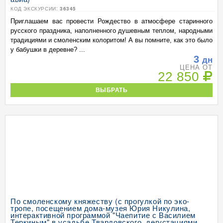
КОД ЭКСКУРСИИ:
36345
Приглашаем вас провести Рождество в атмосфере старинного
русского праздника, наполненного душевным теплом, народными
традициями и смоленским колоритом! А вы помните, как это было
у бабушки в деревне? ...
3
дн
ЦЕНА ОТ
22 850
ВЫБРАТЬ
По смоленскому княжеству (с прогулкой по эко-
тропе, посещением дома-музея Юрия Никулина,
интерактивной программой "Чаепитие с Василием
Теркиным" в усадьбе Твардовского, дегустациями