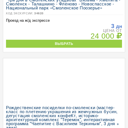
Смоленск - Талашкино - Фленово - Новоспасское -
Национальный парк «Смоленское Поозерье»
КОД ЭКСКУРСИИ:
34620
Проезд на ж/д экспрессе
3
дн
ЦЕНА ОТ
24 000
ВЫБРАТЬ
Рождественские посиделки по-смоленски (мастер-
класс по плетению украшения из жемчужных бусин,
дегустация смоленских конфеКт, историко-
архитектурный комплекс "Теремок", интерактивная
программа "Чаепитие с Василием Теркиным", 3 дня +
авиа)