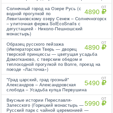
Солнечный город на Озере Русь (с
ОТ
4890
водной прогулкой по
Левитановскому озеру Сенеж – Солнечногорск
– улиточная ферма SolEcoSnails с
дегустацией - Николо-Пешношский
монастырь)
Образец русского пейзажа
ОТ
4890
(Императорская Тверь — дворец
тверской принцессы — цветущая усадьба
Домотканово, с тверским обедом и
теплоходной прогулкой по Волге, проезд на
поезде «Ласточка»)
"Град царский, град грозный"
ОТ
5490
Александров – Александровская
слобода – Усадьба купца Первушина
Вкусные истории Переславля-
ОТ
5990
Залесского (Горицкий монастырь —
Русский парк с чайной церемонией —