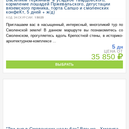
кормление лошадей Пржевальского, дегустации
вяземского пряника, торта Сапшо и смоленских
конфеКт, 5 дней + ж/д)
КОД ЭКСКУРСИИ:
15025
Приглашаем вас в насыщенный, интересный, многоликий тур по
Смоленской земле! В данном маршруте вы познакомитесь со
Смоленском, прогуляетесь вдоль Крепостной стены, в историко-
архитектурном-комплексе ...
5
дн
ЦЕНА ОТ
35 850
ВЫБРАТЬ
"Три дня в Смоленских усадьбах" Вязьма - Хмелита -