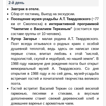
2-й день
Завтрак в отеле.
Сбор от гостиниц. Выезд на экскурсии.
Посещение музея-усадьбы А.Т. Твардовского
(~77
км от Смоленска)
с интерактивной программой
"Чаепитие с Василием Теркиным"
(состоится при
составе группы от 10 человек).
Хутор Загорье
- малая родина А.Т. Твардовского.
Поэт всегда отзывался о родных краях с особой
душевной теплотой, ведь здесь он написал свои
первые стихи, впитал любовь к этой "кислой,
подзолистой, скупой и недоброй, но нашей земле". В
1988 году накануне дня рождения поэта был открыт
мемориальный музей А. Твардовского. Со дня
открытия в 1988 году и по сей день, музей-усадьба
встречает гостей и почитателей творчества великого
поэта.
Гостей встретит Василий Теркин со своей веселой
гармонью, песнями и стихами, а вкусным
дополнением станет свежий деревенский хлеб и
домашнее варенье с ароматным чаем.