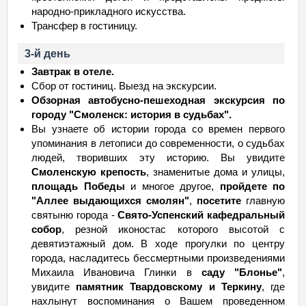
народно-прикладного искусства.
Трансфер в гостиницу.
3-й день
Завтрак в отеле.
Сбор от гостиниц. Выезд на экскурсии.
Обзорная автобусно-пешеходная экскурсия по
городу "Смоленск: история в судьбах".
Вы узнаете об истории города со времен первого
упоминания в летописи до современности, о судьбах
людей, творивших эту историю. Вы увидите
Смоленскую крепость
, знаменитые дома и улицы,
площадь Победы
и многое другое,
пройдете по
"Аллее выдающихся смолян"
,
посетите
главную
святыню города -
Свято-Успенский кафедральный
собор
, резной иконостас которого высотой с
девятиэтажный дом. В ходе прогулки по центру
города, насладитесь бессмертными произведениями
Михаила Ивановича Глинки в
саду "Блонье"
,
увидите
памятник Твардовскому и Теркину
, где
нахлынут воспоминания о Вашем проведенном