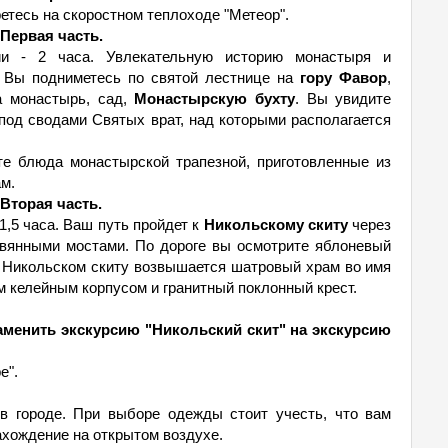
етесь на скоростном теплоходе "Метеор".
Первая часть.
ии - 2 часа. Увлекательную историю монастыря и
. Вы подниметесь по святой лестнице на
гору Фавор
,
а монастырь, сад,
Монастырскую бухту
. Вы увидите
 под сводами Святых врат, над которыми располагается
е блюда монастырской трапезной, приготовленные из
м.
Вторая часть.
1,5 часа. Ваш путь пройдет к
Никольскому скиту
через
евянными мостами. По дороге вы осмотрите яблоневый
 Никольском скиту возвышается шатровый храм во имя
 келейным корпусом и гранитный поклонный крест.
аменить экскурсию "Никольский скит" на экскурсию
е".
в городе. При выборе одежды стоит учесть, что вам
ахождение на открытом воздухе.