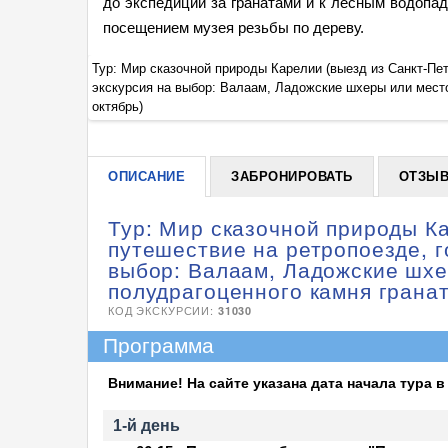
до экспедиции за гранатами и к лесным водопа
посещением музея резьбы по дереву.
 Рускеала,
Тур: Мир сказочной природы Карелии (выезд из Санкт-Пет
 ж/д, апрель-
экскурсия на выбор: Валаам, Ладожские шхеры или место
октябрь)
ОПИСАНИЕ
ЗАБРОНИРОВАТЬ
ОТЗЫ
Тур: Мир сказочной природы Ка
путешествие на ретропоезде, г
выбор: Валаам, Ладожские шх
полудрагоценного камня граната
КОД ЭКСКУРСИИ:
31030
Программа
Внимание! На сайте указана дата начала тура в 
1-й день