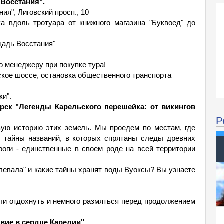
 Восстания".
ия", Лиговский просп., 10
ка вдоль тротуара от книжного магазина "Буквоед" до
ощадь Восстания"
о менеджеру при покупке тура!
гское шоссе, остановка общественного транспорта
ки".
рск "Легенды Карельского перешейка: от викингов
Р
вую историю этих земель. Мы проедем по местам, где
ем тайны названий, в которых спрятаны следы древних
оги - единственные в своем роде на всей территории
левала" и какие тайны хранят воды Вуоксы? Вы узнаете
ли отдохнуть и немного размяться перед продолжением
вие в сердце Карелии".