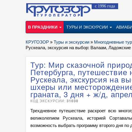
с 1996 года
В ПРАЗДНИКИ
ТУРЫ И ЭКСКУРСИИ
АВИАБ
КРУГОЗОР
»
Туры и экскурсии
»
Многодневные ту
Рускеала, экскурсия на выбор: Валаам, Ладожские 
Тур: Мир сказочной приро
Петербурга, путешествие 
Рускеала, экскурсия на в
шхеры или месторождение
граната, 3 дня + ж/д, апре
КОД ЭКСКУРСИИ:
31030
Трехдневное путешествие раскроет всю много
великолепием Рускеала, историей Сортавал
возможность выбрать программу второго дня по 