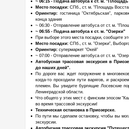
~ 06:15 - Подача автобуса к ст. м. "Площадь
Место посадки:
СПб., ст. м. "Площадь Восстан
Ориентир:
гостиница "Октябрьская", парков
конца здания
~ 06:30 - Отправление автобуса от ст. м. "Пл
~ 06:55 - Подача автобуса к ст. м. "Озерки"
При выборе этого места посадки, сообщите эт
Место посадки:
СПб., ст. м. "Озерки", Выбор
Ориентир:
супермаркет "Окей"
~ 07:00 - Отправление автобуса от ст. м. "Озер
Автобусная трассовая экскурсия в Приозе
до наших дней".
По дороге вас ждет погружение в многовеко
когда-то проходили пути варягов, и раскро
племен. Вы увидите бурлящие Лосевские пор
Ленинградской области.
Что общего у этих мест с финским эпосом "Ка
во время трассовой экскурсии!
Техническая остановка в Приозерске.
По пути мы сделаем остановку, чтобы вы мог
экскурсии.
Автобусная трассовая экскурсия "Путешест