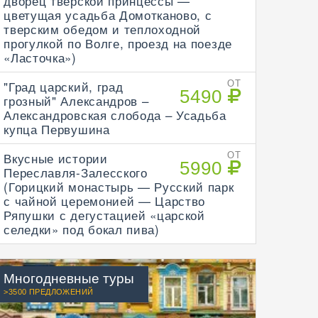
дворец тверской принцессы —
цветущая усадьба Домотканово, с
тверским обедом и теплоходной
прогулкой по Волге, проезд на поезде
«Ласточка»)
"Град царский, град
ОТ
5490
грозный" Александров –
Александровская слобода – Усадьба
купца Первушина
Вкусные истории
ОТ
5990
Переславля-Залесского
(Горицкий монастырь — Русский парк
с чайной церемонией — Царство
Ряпушки с дегустацией «царской
селедки» под бокал пива)
Многодневные туры
>3500 ПРЕДЛОЖЕНИЙ