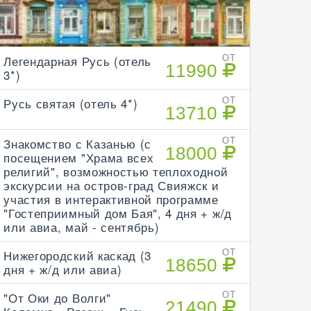
Легендарная Русь (отель
ОТ
11990
3*)
Русь святая (отель 4*)
ОТ
13710
Знакомство с Казанью (с
ОТ
18000
посещением "Храма всех
религий", возможностью теплоходной
экскурсии на остров-град Свияжск и
участия в интерактивной программе
"Гостеприимный дом Бая", 4 дня + ж/д
или авиа, май - сентябрь)
Нижегородский каскад (3
ОТ
18650
дня + ж/д или авиа)
"От Оки до Волги"
ОТ
21490