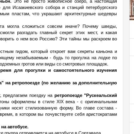
ьон.
Это не просто живописное озеро, а настоящая
 для Исаакиевского собора и станций петербургского
самым пластам, что украшают архитектурные шедевры
ста могла сложиться совсем иначе? Почему шведы,
могли разгадать главный секрет этих мест, и какая
оворить о нем всю Россию? Эти тайны мы раскроем во
стным гидом, который откроет вам секреты каньона и
тоящему незабываемым - будь то прогулка на лодке по
одземных гротов или виды со смотровых площадок.
ремя для прогулки и самостоятельного изучения
ала" на ретропоезде (по желанию за дополнительную
т, предлагаем поездку на
ретропоезде "Рускеальский
агоны оформлены в стиле XIX века - с оригинальными
ники носят стилизованную форму. Во главе состава -
время, в котором вы почувствуете себя аристократами
 на автобусе.
е группа отправляется на автобусе в Сортавала.