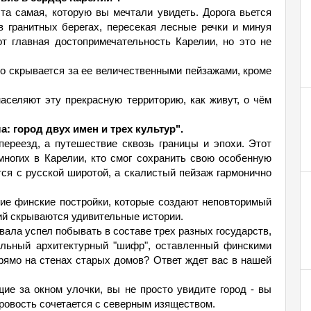
та самая, которую вы мечтали увидеть. Дорога вьется
 гранитных берегах, пересекая лесные речки и минуя
от главная достопримечательность Карелии, но это не
то скрывается за ее величественными пейзажами, кроме
аселяют эту прекрасную территорию, как живут, о чём
: город двух имен и трех культур".
переезд, а путешествие сквозь границы и эпохи. Этот
многих в Карелии, кто смог сохранить свою особенную
ся с русской широтой, а скалистый пейзаж гармонично
ие финские постройки, которые создают неповторимый
ий скрываются удивительные истории.
вала успел побывать в составе трех разных государств,
альный архитектурный "шифр", оставленный финскими
прямо на стенах старых домов? Ответ ждет вас в нашей
ие за окном улочки, вы не просто увидите город - вы
уровость сочетается с северным изяществом.