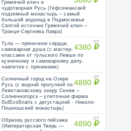
3680
Гремячий ключ и
чудотворная Русь (Гефсиманский
подземный монастырь – самый
большой водопад в Подмосковье
Святой источник Гремячий ключ –
Троице-Сергиева Лавра)
Тула — пряничное сердце,
ОТ
4380
самоварная душа (с мастер-
классами от тульского Левши по
кузнечному и самоварному делу,
чаепитие с пряниками)
Солнечный город на Озере
ОТ
4890
Русь (с водной прогулкой по
Левитановскому озеру Сенеж –
Солнечногорск – улиточная ферма
SolEcoSnails с дегустацией - Николо-
Пешношский монастырь)
Образец русского пейзажа
ОТ
4890
(Императорская Тверь —