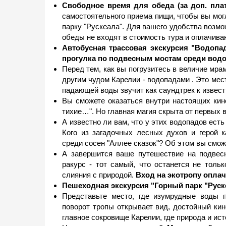
Свободное время для обеда (за доп. плат
самостоятельного приема пищи, чтобы вы мог
парку "Рускеала". Для вашего удобства возмо
обеды не входят в стоимость тура и оплачива
Автобусная трассовая экскурсия "Водопа
прогулка по подвесным мостам среди водо
Перед тем, как вы погрузитесь в величие мрам
другим чудом Карелии - водопадами . Это мес
падающей воды звучит как саундтрек к изве
Вы сможете оказаться внутри настоящих кин
тихие…". Но главная магия скрыта от первых в
А известно ли вам, что у этих водопадов есть
Кого из загадочных лесных духов и герой к
среди сосен "Аллее сказок"? Об этом вы сможе
А завершится ваше путешествие на подвес
ракурс - тот самый, что останется не толь
слияния с природой.
Вход на экотропу опла
Пешеходная экскурсия "Горный парк "Руске
Представьте место, где изумрудные воды 
поворот тропы открывает вид, достойный кин
главное сокровище Карелии, где природа и ис