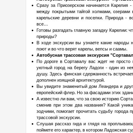
Сразу за Приозерском начинается Карелия - 
между покрытыми тайгой холмами, озерами в
карельские деревни и поселки. Природа - в
все…
Готовы разгадать главную загадку Карелии: ч
природы?
В ходе экскурсии вы узнаете какие народы н
поют и во что верят карелы, вепсы и саамы.
Автобусная трассовая экскурсия "Сортавала
По дороге в Сортавалу вас ждет не просто 
уютный город на берегу Ладоги - один из не
душу. Здесь финская сдержанность встречает
дополнен изящной архитектурой.
Вы увидите знаменитый дом Леандера и друг
европейский флер. Но за фасадами этих здан
А известно ли вам, что за свою историю Сорта
сменив при этом два названия? Какой уник
зодчими, помогает прочитать судьбу города 
трассовой экскурсии.
Слушая рассказ гида и глядя на проплывающ
поймете его характер, в котором Ладожская с