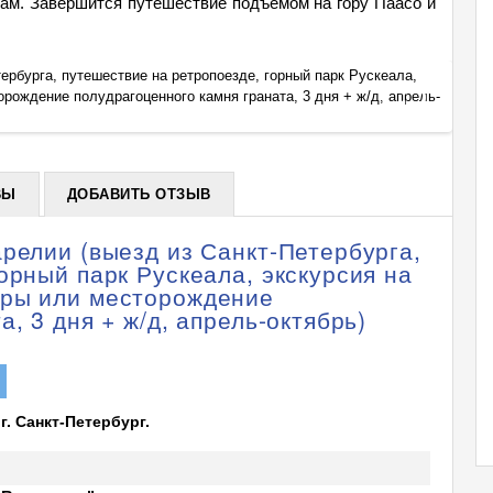
дам. Завершится путешествие подъемом на гору Паасо и
ербурга, путешествие на ретропоезде, горный парк Рускеала,
Тур: М
рождение полудрагоценного камня граната, 3 дня + ж/д, апрель-
экскур
+
октябр
ВЫ
ДОБАВИТЬ ОТЗЫВ
релии (выезд из Санкт-Петербурга,
орный парк Рускеала, экскурсия на
еры или месторождение
, 3 дня + ж/д, апрель-октябрь)
г. Санкт-Петербург.