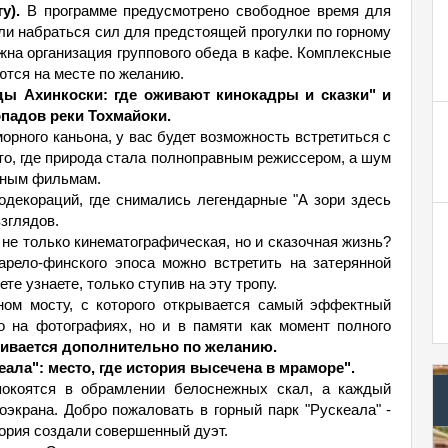
у).
В программе предусмотрено свободное время для
ли набраться сил для предстоящей прогулки по горному
жна организация группового обеда в кафе. Комплексные
ются на месте по желанию.
ды Ахинкоски: где оживают кинокадры и сказки" и
падов реки Тохмайоки.
орного каньона, у вас будет возможность встретиться с
то, где природа стала полноправным режиссером, а шум
стным фильмам.
одекораций, где снимались легендарные "А зори здесь
зглядов.
 не только кинематографическая, но и сказочная жизнь?
арело-финского эпоса можно встретить на затерянной
те узнаете, только ступив на эту тропу.
ном мосту, с которого открывается самый эффектный
ко на фотографиях, но и в памяти как момент полного
чивается дополнительно по желанию.
ала": место, где история высечена в мраморе".
покоятся в обрамлении белоснежных скал, а каждый
оэкрана. Добро пожаловать в горный парк "Рускеала" -
тория создали совершенный дуэт.