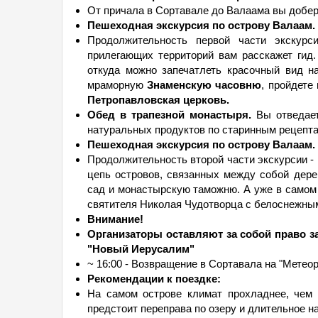
От причала в Сортавале до Валаама вы добер
Пешеходная экскурсия по острову Валаам. 
Продолжительность первой части экскурс
прилегающих территорий вам расскажет гид
откуда можно запечатлеть красочный вид н
мраморную
Знаменскую часовню
, пройдете
Петропавловская церковь.
Обед в трапезной монастыря.
Вы отведает
натуральных продуктов по старинным рецепта
Пешеходная экскурсия по острову Валаам. 
Продолжительность второй части экскурсии - 
цепь островов, связанных между собой дер
сад и монастырскую таможню. А уже в самом
святителя Николая Чудотворца с белоснежным
Внимание!
Организаторы оставляют за собой право з
"Новый Иерусалим"
~ 16:00 - Возвращение в Сортавала на "Метеор
Рекомендации к поездке:
На самом острове климат прохладнее, чем 
предстоит переправа по озеру и длительное н