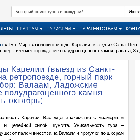
Искат
ИЛЕТЫ
ГРУППАМ
ТУРИСТАМ
ТУРАГЕНТСТВАМ
КОНТ
ры
»
Тур: Мир сказочной природы Карелии (выезд из Санкт-Петер
шхеры или месторождение полудрагоценного камня граната, 3 дн
ды Карелии (выезд из Санкт-
на ретропоезде, горный парк
ыбор: Валаам, Ладожские
 полудрагоценного камня
ль-октябрь)
гранность Карелии. Вас ждет знакомство с мраморным
ы и целебной силой шунгита. Уникальность тура –
душе: от паломничества на Валаам и прогулки по шхерам