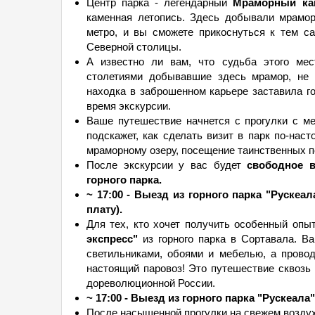
Центр парка - легендарный
Мраморный кан
каменная летопись. Здесь добывали мрамор
метро, и вы сможете прикоснуться к тем 
Северной столицы.
А известно ли вам, что судьба этого ме
столетиями добывавшие здесь мрамор, не с
находка в заброшенном карьере заставила г
время экскурсии.
Ваше путешествие начнется с прогулки с ме
подскажет, как сделать визит в парк по-нас
мраморному озеру, посещение таинственных п
После экскурсии у вас будет
свободное в
горного парка.
~ 17:00 - Выезд из горного парка "Руске
плату).
Для тех, кто хочет получить особенный опы
экспресс"
из горного парка в Сортавала. В
светильниками, обоями и мебелью, а провод
настоящий паровоз! Это путешествие сквозь 
дореволюционной России.
~ 17:00 - Выезд из горного парка "Рускеала"
После насыщенной прогулки на свежем воздух