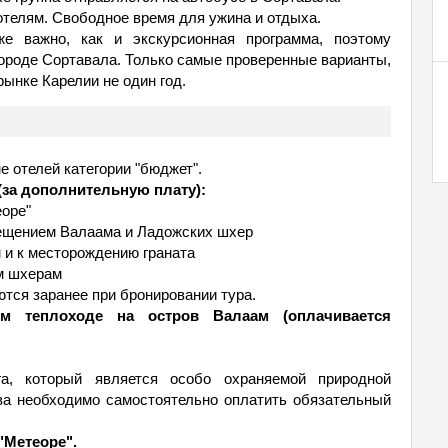
 отелям. Свободное время для ужина и отдыха.
е важно, как и экскурсионная программа, поэтому
городе Сортавала. Только самые проверенные варианты,
ынке Карелии не один год.
е отелей категории "бюджет".
за дополнительную плату):
еоре"
сещением Валаама и Ладожских шхер
 и к месторождению граната
им шхерам
тся заранее при бронировании тура.
м теплоходе на остров Валаам (оплачивается
а, который является особо охраняемой природной
ва необходимо самостоятельно оплатить обязательный
"Метеоре".