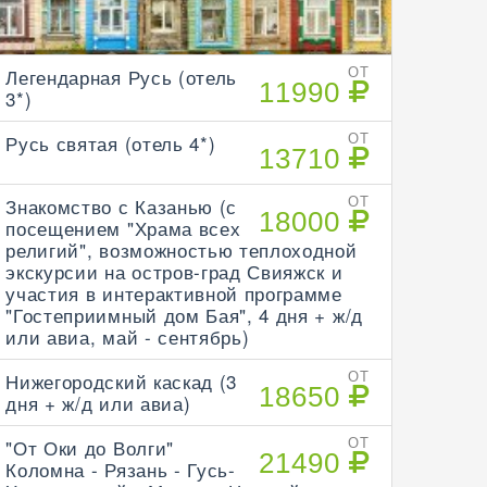
Легендарная Русь (отель
ОТ
11990
3*)
Русь святая (отель 4*)
ОТ
13710
Знакомство с Казанью (с
ОТ
18000
посещением "Храма всех
религий", возможностью теплоходной
экскурсии на остров-град Свияжск и
участия в интерактивной программе
"Гостеприимный дом Бая", 4 дня + ж/д
или авиа, май - сентябрь)
Нижегородский каскад (3
ОТ
18650
дня + ж/д или авиа)
"От Оки до Волги"
ОТ
21490
Коломна - Рязань - Гусь-