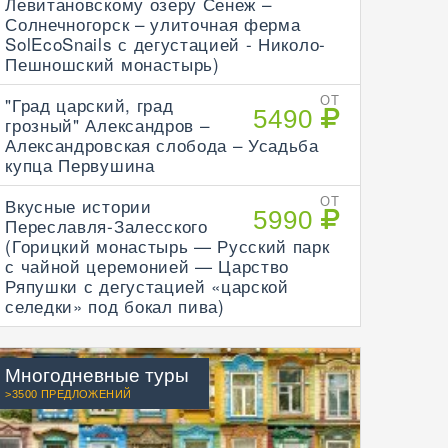
Левитановскому озеру Сенеж –
Солнечногорск – улиточная ферма
SolEcoSnails с дегустацией - Николо-
Пешношский монастырь)
"Град царский, град
ОТ
5490
грозный" Александров –
Александровская слобода – Усадьба
купца Первушина
Вкусные истории
ОТ
5990
Переславля-Залесского
(Горицкий монастырь — Русский парк
с чайной церемонией — Царство
Ряпушки с дегустацией «царской
селедки» под бокал пива)
Многодневные туры
>3500 ПРЕДЛОЖЕНИЙ