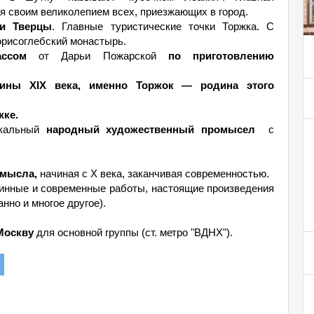
я своим великолепием всех, приезжающих в город.
ки Тверцы
. Главные туристические точки Торжка. С
орисоглебский монастырь.
ассом
от Дарьи Пожарской
по приготовлению
ины XIX века, именно Торжок — родина этого
жке.
кальный
народный художественный промысел
с
омысла,
начиная с X века, заканчивая современностью.
инные и современные работы, настоящие произведения
нно и многое другое).
 Москву
для основной группы (ст. метро "ВДНХ").