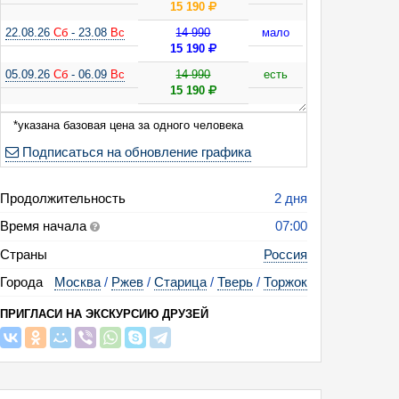
15 190
22.08.26
Сб
- 23.08
Вс
14 990
мало
15 190
05.09.26
Сб
- 06.09
Вс
14 990
есть
15 190
19.09.26
Сб
- 20.09
Вс
14 990
есть
*указана базовая цена за одного человека
15 190
Подписаться на обновление графика
10.10.26
Сб
- 11.10
Вс
14 990
есть
24.10.26
Сб
- 25.10
Вс
14 990
есть
Продолжительность
2 дня
21.11.26
Сб
- 22.11
Вс
14 990
есть
Время начала
07:00
02.01.27
Сб
- 03.01
Вс
14 990
есть
Страны
Россия
03.01.27
Вс
- 04.01 Пн
14 990
есть
Города
Москва
/
Ржев
/
Старица
/
Тверь
/
Торжок
05.01.27 Вт - 06.01 Ср
14 990
есть
ПРИГЛАСИ НА ЭКСКУРСИЮ ДРУЗЕЙ