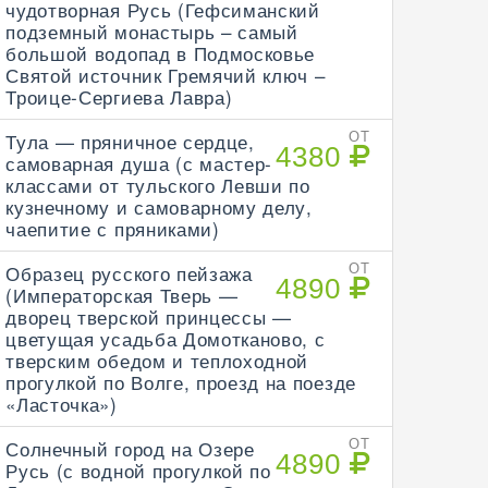
чудотворная Русь (Гефсиманский
подземный монастырь – самый
большой водопад в Подмосковье
Святой источник Гремячий ключ –
Троице-Сергиева Лавра)
Тула — пряничное сердце,
ОТ
4380
самоварная душа (с мастер-
классами от тульского Левши по
кузнечному и самоварному делу,
чаепитие с пряниками)
Образец русского пейзажа
ОТ
4890
(Императорская Тверь —
дворец тверской принцессы —
цветущая усадьба Домотканово, с
тверским обедом и теплоходной
прогулкой по Волге, проезд на поезде
«Ласточка»)
Солнечный город на Озере
ОТ
4890
Русь (с водной прогулкой по