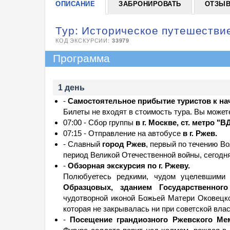
ОПИСАНИЕ
ЗАБРОНИРОВАТЬ
ОТЗЫ
Тур: Историческое путешестви
КОД ЭКСКУРСИИ:
33979
Программа
1 день
-
Самостоятельное прибытие туристов к нача
Билеты не входят в стоимость тура. Вы може
07:00 - Сбор группы
в г. Москве, ст. метро "В
07:15 - Отправление на автобусе
в г. Ржев.
- Славный
город Ржев
, первый по течению Во
период Великой Отечественной войны, сегодня
-
Обзорная экскурсия по г. Ржеву.
Полюбуетесь редкими, чудом уцелевшими
Образцовых, зданием Государственного
чудотворной иконой Божьей Матери Оковецк
которая не закрывалась ни при советской влас
-
Посещение грандиозного Ржевского М