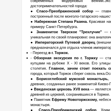
современных модерновых веяний.
достопримечательностей города:
●
Спасо-Преображенский собор
— главна
построенный после монголо-татарского нашес
●
Набережная Степана Разина.
Красивая на
примеру Санкт-Петербурга.
●
Знаменитое Тверское "Трехлучие"
— па
уникальная по своей планировке: она аналогич
●
Императорский Путевой дворец
(внешний
предназначался для отдыха членов императорс
- Переезд
в г. Торжок.
-
Обзорная экскурсия по г. Торжку
— стар
купцами на рубеже X - XI веков. Его улиц
столетия.
Главное, зачем стоит поехать 
города, который Торжок сберег сквозь века.О
●
Борисоглебский мужской монастырь,
о
древних, созданных ранее знаменитой Киево-
●
Введенская церковь XVII века
— является 
древней из церквей, сохранившихся в Торжке
● Памятник
Ефрему Новоторжскому,
небесн
монастыря.
●
Спасо-Преображенский собор
. Храм