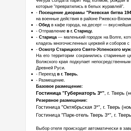
Фигура солдата парит над холмом, рождая в 
которые "превратились в белых журавлей".
-
Посещение диорамы "Ржевская битва 1942
на военные действия в районе Ржевско-Вязем
-
Обед
в кафе города, на десерт — вкуснейш
- Отправление
в г. Старицу.
-
Старица
— маленький городок на Волге, кот
кладезь многочисленных церквей и соборов с
-
Осмотр Старицкого Свято-Успенского муж
На его территории сохранились старинные це
Волжского края подкупает непосредственным
Древней Руси.
- Переезд
в г. Тверь.
- Размещение.
Базовое размещение:
Гостиница "Губернаторъ 3*"
, г. Тверь
(
Резервное размещение:
Гостиница "Октябрьская 3*", г. Тверь
(но
Гостиница "Парк-отель Тверь 3*", г. Твер
Выбор отеля происходит автоматически в зави