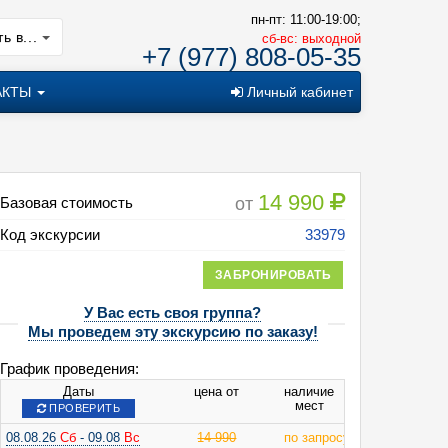
пн-пт: 11:00-19:00;
ь в...
cб-вс: выходной
+7 (977) 808-05-35
АКТЫ
Личный кабинет
14 990
от
Базовая стоимость
Код экскурсии
33979
ЗАБРОНИРОВАТЬ
У Вас есть своя группа?
Мы проведем эту экскурсию по заказу!
сторическое путешествие в Верхневолжье
График проведения:
Даты
цена от
наличие
мест
ПРОВЕРИТЬ
08.08.26
Сб
- 09.08
Вс
14 990
по запросу