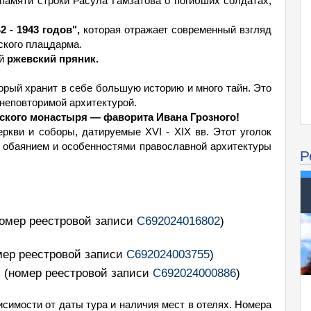
памяти строки Расула Гамзатова о погибших солдатах,
 - 1943 годов",
которая отражает современный взгляд
ского плацдарма.
ий
ржевский пряник.
орый хранит в себе большую историю и много тайн. Это
 неповторимой архитектурой.
ского монастыря — фаворита Ивана Грозного!
ркви и соборы, датируемые XVI - XIX вв. Этот уголок
 обаянием и особенностями православной архитектуры
Р
номер реестровой записи
С692024016802
)
мер реестровой записи
С692024003755
)
ь
(номер реестровой записи
С692024000886
)
симости от даты тура и наличия мест в отелях. Номера