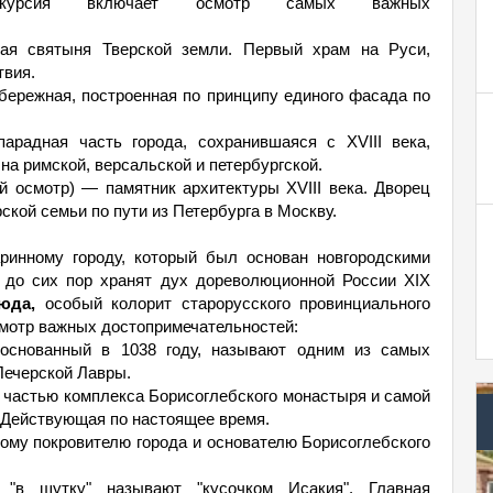
Экскурсия включает осмотр самых важных
я святыня Тверской земли. Первый храм на Руси,
твия.
бережная, построенная по принципу единого фасада по
радная часть города, сохранившаяся с XVIII века,
на римской, версальской и петербургской.
 осмотр) — памятник архитектуры XVIII века. Дворец
кой семьи по пути из Петербурга в Москву.
инному городу, который был основан новгородскими
ы до сих пор хранят дух дореволюционной России XIX
сюда,
особый колорит старорусского провинциального
смотр важных достопримечательностей:
снованный в 1038 году, называют одним из самых
Печерской Лавры.
частью комплекса Борисоглебского монастыря и самой
. Действующая по настоящее время.
ому покровителю города и основателю Борисоглебского
 "в шутку" называют "кусочком Исакия". Главная