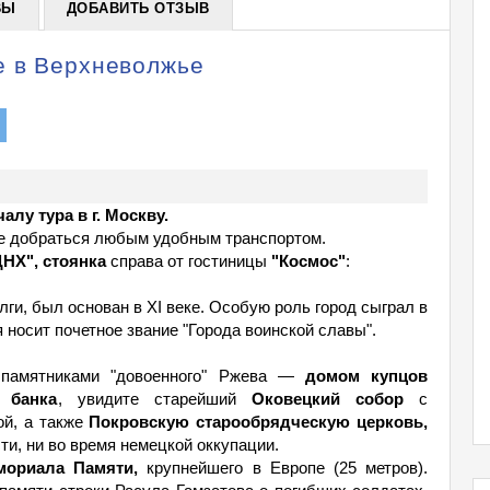
ВЫ
ДОБАВИТЬ ОТЗЫВ
е в Верхневолжье
лу тура в г. Москву.
те добраться любым удобным транспортом.
ДНХ", стоянка
справа от гостиницы
"Космос"
:
лги, был основан в XI веке. Особую роль город сыграл в
 носит почетное звание "Города воинской славы".
 памятниками "довоенного" Ржева —
домом купцов
 банка
, увидите старейший
Оковецкий собор
с
ой, а также
Покровскую старообрядческую церковь,
ти, ни во время немецкой оккупации.
емориала Памяти,
крупнейшего в Европе (25 метров).