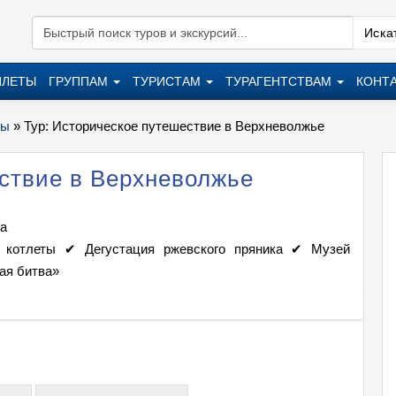
Искат
ИЛЕТЫ
ГРУППАМ
ТУРИСТАМ
ТУРАГЕНТСТВАМ
КОНТ
ры
»
Тур: Историческое путешествие в Верхневолжье
ствие в Верхневолжье
ва
й котлеты ✔ Дегустация ржевского пряника ✔ Музей
ая битва»
Тур: И
+