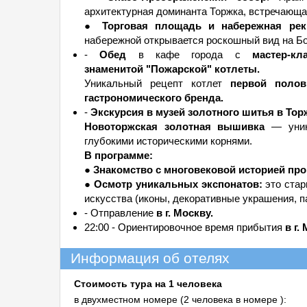
архитектурная доминанта Торжка, встречающа
●
Торговая площадь и набережная ре
набережной открывается роскошный вид на Б
-
Обед
в кафе города с
мастер-кл
знаменитой "Пожарской" котлеты.
Уникальный рецепт котлет
первой полов
гастрономического бренда.
-
Экскурсия в музей золотного шитья в Тор
Новоторжская золотная вышивка
— уни
глубокими историческими корнями.
В программе:
●
Знакомство с многовековой историей пр
●
Осмотр уникальных экспонатов:
это стар
искусства (иконы, декоративные украшения, па
- Отправление
в г. Москву.
22:00 - Ориентировочное время прибытия
в г.
Информация об отелях
Стоимость тура на 1 человека
в двухместном номере (2 человека в номере ):