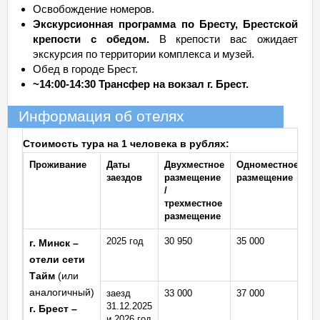
Освобождение номеров.
Экскурсионная программа по Бресту, Брестской
крепости с обедом.
В крепости вас ожидает
экскурсия по территории комплекса и музей.
Обед в городе Брест.
~14:00-14:30 Трансфер на вокзал г. Брест.
Информация об отелях
Стоимость тура на 1 человека в рублях:
Проживание
Даты
Двухместное
Одноместное
заездов
размещение
размещение
/
трехместное
размещение
2025 год
30 950
35 000
г. Минск –
отели сети
Тайм
(или
аналогичный)
заезд
33 000
37 000
31.12.2025
г. Брест –
и 2026 год