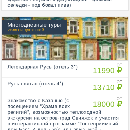
селедки» под бокал пива)
Многодневные туры
>3500 ПРЕДЛОЖЕНИЙ
Легендарная Русь (отель 3*)
ОТ
11990
Русь святая (отель 4*)
ОТ
13710
Знакомство с Казанью (с
ОТ
18000
посещением "Храма всех
религий", возможностью теплоходной
экскурсии на остров-град Свияжск и участия
в интерактивной программе "Гостеприимный
дом Бая", 4 дня + ж/д или авиа, май -