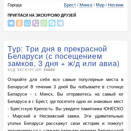
18.10.26
Вс
- 20.10 Вт
32 950
мало
Города
Брест
/
Минск
/
Мир
/
Несвиж
25.10.26
Вс
- 27.10 Вт
32 950
мало
ПРИГЛАСИ НА ЭКСКУРСИЮ ДРУЗЕЙ
01.11.26
Вс
- 03.11 Вт
32 950
мало
08.11.26
Вс
- 10.11 Вт
32 950
мало
15.11.26
Вс
- 17.11 Вт
32 950
мало
Тур: Три дня в прекрасной
22.11.26
Вс
- 24.11 Вт
32 950
мало
Беларуси (с посещением
29.11.26
Вс
- 01.12 Вт
32 950
мало
замков, 3 дня + ж/д или авиа)
КОД ЭКСКУРСИИ:
34695
Откройте для себя все самые популярные места в
Беларуси! В течении 3 дней Вы побываете в столице
Беларуси - г. Минск, Вы отправитесь на самый юг
Беларуси в г. Брест, где посетите одно из знаковых мест
- Брестскую Крепость. Вы увидите памятники ЮНЕСКО
- Мирский и Несвижский замки. Эти удивительные
уголки Беларуси расскажут свои истории и помогут
познакомиться с самыми разными гранями белорусской