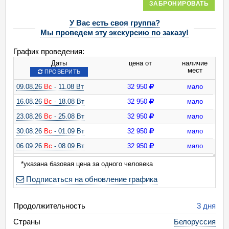
ЗАБРОНИРОВАТЬ
У Вас есть своя группа?
Мы проведем эту экскурсию по заказу!
График проведения:
Даты
цена от
наличие
мест
ПРОВЕРИТЬ
09.08.26
Вс
- 11.08 Вт
32 950
мало
16.08.26
Вс
- 18.08 Вт
32 950
мало
23.08.26
Вс
- 25.08 Вт
32 950
мало
30.08.26
Вс
- 01.09 Вт
32 950
мало
06.09.26
Вс
- 08.09 Вт
32 950
мало
13.09.26
Вс
- 15.09 Вт
32 950
мало
*указана базовая цена за одного человека
20.09.26
Вс
- 22.09 Вт
32 950
мало
Подписаться на обновление графика
27.09.26
Вс
- 29.09 Вт
32 950
мало
Продолжительность
04.10.26
Вс
- 06.10 Вт
32 950
мало
3 дня
11.10.26
Вс
- 13.10 Вт
32 950
мало
Страны
Белоруссия