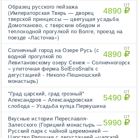
Образец русского пейзажа
ОТ
4890
(Императорская Тверь — дворец
тверской принцессы — цветущая усадьба
Домотканово, с тверским обедом и
теплоходной прогулкой по Волге, проезд на
поезде «Ласточка»)
Солнечный город на Озере Русь (с
ОТ
4890
водной прогулкой по
Левитановскому озеру Сенеж – Солнечногорск
– улиточная ферма SolEcoSnails с
дегустацией - Николо-Пешношский
монастырь)
"Град царский, град грозный"
ОТ
5490
Александров – Александровская
слобода – Усадьба купца Первушина
Вкусные истории Переславля-
ОТ
5990
Залесского (Горицкий монастырь —
Русский парк с чайной церемонией —
Царство Ряпушки с дегустацией «царской