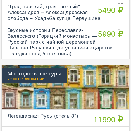
"Град царский, град грозный"
ОТ
5490
Александров – Александровская
слобода – Усадьба купца Первушина
Вкусные истории Переславля-
ОТ
5990
Залесского (Горицкий монастырь —
Русский парк с чайной церемонией —
Царство Ряпушки с дегустацией «царской
селедки» под бокал пива)
Многодневные туры
>3500 ПРЕДЛОЖЕНИЙ
Легендарная Русь (отель 3*)
ОТ
11990