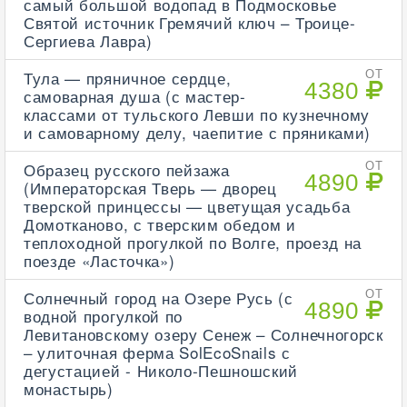
самый большой водопад в Подмосковье
Святой источник Гремячий ключ – Троице-
Сергиева Лавра)
Тула — пряничное сердце,
ОТ
4380
самоварная душа (с мастер-
классами от тульского Левши по кузнечному
и самоварному делу, чаепитие с пряниками)
Образец русского пейзажа
ОТ
4890
(Императорская Тверь — дворец
тверской принцессы — цветущая усадьба
Домотканово, с тверским обедом и
теплоходной прогулкой по Волге, проезд на
поезде «Ласточка»)
Солнечный город на Озере Русь (с
ОТ
4890
водной прогулкой по
Левитановскому озеру Сенеж – Солнечногорск
– улиточная ферма SolEcoSnails с
дегустацией - Николо-Пешношский
монастырь)