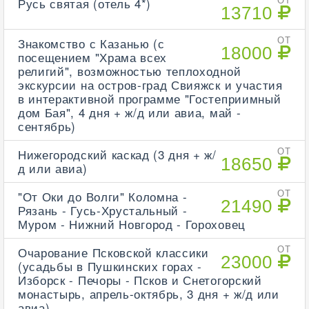
Русь святая (отель 4*)
ОТ
13710
Знакомство с Казанью (с
ОТ
18000
посещением "Храма всех
религий", возможностью теплоходной
экскурсии на остров-град Свияжск и участия
в интерактивной программе "Гостеприимный
дом Бая", 4 дня + ж/д или авиа, май -
сентябрь)
Нижегородский каскад (3 дня + ж/
ОТ
18650
д или авиа)
"От Оки до Волги" Коломна -
ОТ
21490
Рязань - Гусь-Хрустальный -
Муром - Нижний Новгород - Гороховец
Очарование Псковской классики
ОТ
23000
(усадьбы в Пушкинских горах -
Изборск - Печоры - Псков и Снетогорский
монастырь, апрель-октябрь, 3 дня + ж/д или
авиа)