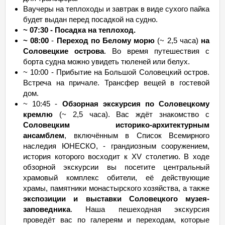
Ваучеры на теплоходы и завтрак в виде сухого пайка
будет выдан перед посадкой на судно.
~ 07:30 - Посадка на теплоход.
~ 08:00
-
Переход по Белому морю
(~ 2,5 часа)
на
Соловецкие острова
. Во время путешествия с
борта судна можно увидеть тюленей или белух.
~ 10:00 - Прибытие на Большой Соловецкий остров.
Встреча на причале. Трансфер вещей в гостевой
дом.
~ 10:45 -
Обзорная экскурсия по Соловецкому
кремлю
(~ 2,5 часа). Вас ждёт знакомство с
Соловецким историко-архитектурным
ансамблем
, включённым в Список Всемирного
наследия ЮНЕСКО, - грандиозным сооружением,
история которого восходит к XV столетию. В ходе
обзорной экскурсии вы посетите центральный
храмовый комплекс обители, её действующие
храмы, памятники монастырского хозяйства, а также
экспозиции и выставки Соловецкого музея-
заповедника
. Наша пешеходная экскурсия
проведёт вас по галереям и переходам, которые