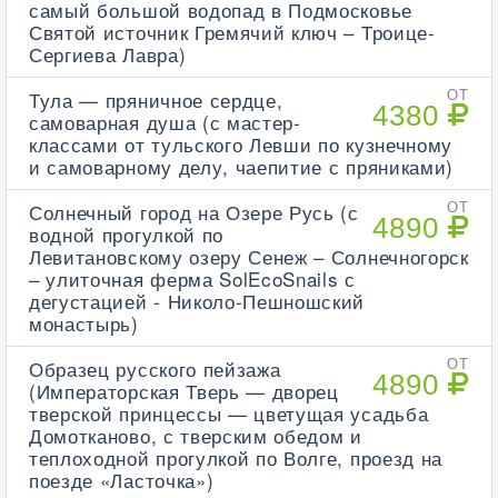
самый большой водопад в Подмосковье
Святой источник Гремячий ключ – Троице-
Сергиева Лавра)
Тула — пряничное сердце,
ОТ
4380
самоварная душа (с мастер-
классами от тульского Левши по кузнечному
и самоварному делу, чаепитие с пряниками)
Солнечный город на Озере Русь (с
ОТ
4890
водной прогулкой по
Левитановскому озеру Сенеж – Солнечногорск
– улиточная ферма SolEcoSnails с
дегустацией - Николо-Пешношский
монастырь)
Образец русского пейзажа
ОТ
4890
(Императорская Тверь — дворец
тверской принцессы — цветущая усадьба
Домотканово, с тверским обедом и
теплоходной прогулкой по Волге, проезд на
поезде «Ласточка»)