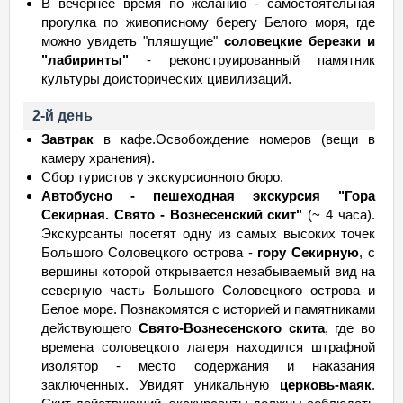
В вечернее время по желанию - самостоятельная
прогулка по живописному берегу Белого моря, где
можно увидеть "пляшущие"
соловецкие березки и
"лабиринты"
- реконструированный памятник
культуры доисторических цивилизаций.
2-й день
Завтрак
в кафе.Освобождение номеров (вещи в
камеру хранения).
Сбор туристов у экскурсионного бюро.
Автобусно - пешеходная экскурсия "Гора
Секирная. Свято - Вознесенский скит"
(~ 4 часа).
Экскурсанты посетят одну из самых высоких точек
Большого Соловецкого острова -
гору Секирную
, с
вершины которой открывается незабываемый вид на
северную часть Большого Соловецкого острова и
Белое море. Познакомятся с историей и памятниками
действующего
Свято-Вознесенского скита
, где во
времена соловецкого лагеря находился штрафной
изолятор - место содержания и наказания
заключенных. Увидят уникальную
церковь-маяк
.