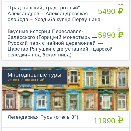
"Град царский, град грозный"
ОТ
5490
Александров – Александровская
слобода – Усадьба купца Первушина
Вкусные истории Переславля-
ОТ
5990
Залесского (Горицкий монастырь —
Русский парк с чайной церемонией —
Царство Ряпушки с дегустацией «царской
селедки» под бокал пива)
Многодневные туры
>3500 ПРЕДЛОЖЕНИЙ
Легендарная Русь (отель 3*)
ОТ
11990