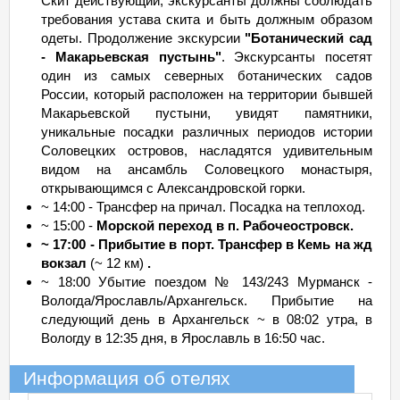
Скит действующий, экскурсанты должны соблюдать
требования устава скита и быть должным образом
одеты. Продолжение экскурсии
"Ботанический сад
- Макарьевская пустынь"
. Экскурсанты посетят
один из самых северных ботанических садов
России, который расположен на территории бывшей
Макарьевской пустыни, увидят памятники,
уникальные посадки различных периодов истории
Соловецких островов, насладятся удивительным
видом на ансамбль Соловецкого монастыря,
открывающимся с Александровской горки.
~ 14:00 - Трансфер на причал. Посадка на теплоход.
~ 15:00 -
Морской переход в п. Рабочеостровск.
~ 17:00 - Прибытие в порт. Трансфер в Кемь на жд
вокзал
(~ 12 км)
.
~ 18:00 Убытие поездом № 143/243 Мурманск -
Вологда/Ярославль/Архангельск. Прибытие на
следующий день в Архангельск ~ в 08:02 утра, в
Вологду в 12:35 дня, в Ярославль в 16:50 час.
Информация об отелях