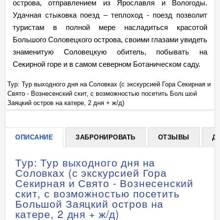
острова, отправлением из Ярославля и Вологоды.
Удачная стыковка поезд – теплоход - поезд позволит
туристам в полной мере насладиться красотой
Большого Соловецкого острова, своими глазами увидеть
знаменитую Соловецкую обитель, побывать на
Секирной горе и в самом северном Ботаническом саду.
 и
Тур: Тур выходного дня на Соловках (с экскурсией Гора Секирная и
Ту
Свято - Вознесенский скит, с возможностью посетить Большой
Св
+
Заяцкий остров на катере, 2 дня + ж/д)
За
ОПИСАНИЕ
ЗАБРОНИРОВАТЬ
ОТЗЫВЫ
Д
Тур: Тур выходного дня на
Соловках (с экскурсией Гора
Секирная и Свято - Вознесенский
скит, с возможностью посетить
Большой Заяцкий остров на
катере, 2 дня + ж/д)