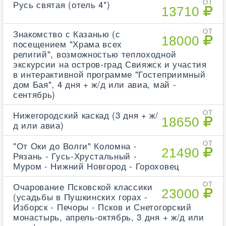
Русь святая (отель 4*)
ОТ
13710
Знакомство с Казанью (с
ОТ
18000
посещением "Храма всех
религий", возможностью теплоходной
экскурсии на остров-град Свияжск и участия
в интерактивной программе "Гостеприимный
дом Бая", 4 дня + ж/д или авиа, май -
сентябрь)
Нижегородский каскад (3 дня + ж/
ОТ
18650
д или авиа)
"От Оки до Волги" Коломна -
ОТ
21490
Рязань - Гусь-Хрустальный -
Муром - Нижний Новгород - Гороховец
Очарование Псковской классики
ОТ
23000
(усадьбы в Пушкинских горах -
Изборск - Печоры - Псков и Снетогорский
монастырь, апрель-октябрь, 3 дня + ж/д или