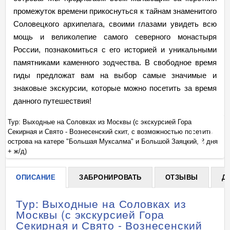
промежуток времени прикоснуться к тайнам знаменитого
Соловецкого архипелага, своими глазами увидеть всю
мощь и великолепие самого северного монастыря
России, познакомиться с его историей и уникальными
памятниками каменного зодчества. В свободное время
гиды предложат вам на выбор самые значимые и
знаковые экскурсии, которые можно посетить за время
данного путешествия!
Тур: Выходные на Соловках из Москвы (с экскурсией Гора
Ту
Секирная и Свято - Вознесенский скит, с возможностью посетить
Се
+
я
острова на катере "Большая Муксалма" и Большой Заяцкий, 3 дня
ос
+ ж/д)
+ 
ОПИСАНИЕ
ЗАБРОНИРОВАТЬ
ОТЗЫВЫ
Д
Тур: Выходные на Соловках из
Москвы (с экскурсией Гора
Секирная и Свято - Вознесенский