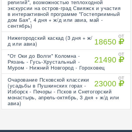
религий", возможностью теплоходной
экскурсии на остров-град Свияжск и участия
в интерактивной программе "Гостеприимный
дом Бая", 4 дня + ж/д или авиа, май -
сентябрь)
Нижегородский каскад (3 дня + ж/
ОТ
18650
д или авиа)
"От Оки до Волги" Коломна -
ОТ
21490
Рязань - Гусь-Хрустальный -
Муром - Нижний Новгород - Гороховец
Очарование Псковской классики
ОТ
23000
(усадьбы в Пушкинских горах -
Изборск - Печоры - Псков и Снетогорский
монастырь, апрель-октябрь, 3 дня + ж/д или
авиа)