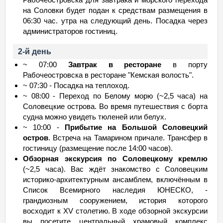
на Соловки будет подан к средствам размещения в
06:30 час. утра на следующий день. Посадка через
администраторов гостиниц.
2-й день
~ 07:00
Завтрак в ресторане
в порту
Рабочеостровска в ресторане "Кемская волость".
~ 07:30 - Посадка на теплоход.
~ 08:00 - Переход по Белому морю (~2,5 часа) на
Соловецкие острова. Во время путешествия с борта
судна можно увидеть тюленей или белух.
~ 10:00 -
Прибытие на Большой Соловецкий
остров
. Встреча на Тамарином причале. Трансфер в
гостиницу (размещение после 14:00 часов).
Обзорная экскурсия по Соловецкому кремлю
(~2,5 часа). Вас ждёт знакомство с Соловецким
историко-архитектурным ансамблем, включённым в
Список Всемирного наследия ЮНЕСКО, -
грандиозным сооружением, история которого
восходит к XV столетию. В ходе обзорной экскурсии
вы посетите центральный храмовый комплекс