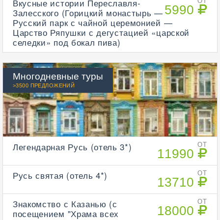
Вкусные истории Переславля-
ОТ
5990
Залесского (Горицкий монастырь —
Русский парк с чайной церемонией —
Царство Ряпушки с дегустацией «царской
селедки» под бокал пива)
Многодневные туры
>3500 ПРЕДЛОЖЕНИЙ
Легендарная Русь (отель 3*)
ОТ
11990
Русь святая (отель 4*)
ОТ
13710
Знакомство с Казанью (с
ОТ
18000
посещением "Храма всех