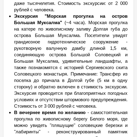
даже тысячелетия. Стоимость экскурсии: от 2 000
рублей с человека.
Экскурсия "Морская прогулка на остров
Большая Муксалма"
(~4 часа). Морская прогулка
на катере по живописному заливу Долгая губа до
острова Большая Муксалма. Посетители увидят
грандиозное гидротехническое сооружение -
рукотворную валунную дамбу длиной 1,5 км,
соединяющую острова Большой Соловецкий и
Большая Муксалма, удивительные ландшафты, а
также познакомятся с историей Сергиевского скита
Соловецкого монастыря. Примечание: Трансфер из
поселка до причала в Долгой губе (5 км в одну
сторону) и обратно включен в стоимость экскурсии.
Экскурсия проводится при благоприятных погодных
условиях и отсутствии штормового предупреждения.
Стоимость от 3 000 рублей с человека.
В вечернее время по желанию
- самостоятельная
прогулка по живописному берегу Белого моря, где
можно увидеть "пляшущие" соловецкие березки и
"лабиринты" - реконструированный памятник