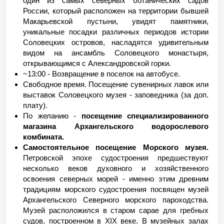
один из самых северных ботанических садов
России, который расположен на территории бывшей
Макарьевской пустыни, увидят памятники,
уникальные посадки различных периодов истории
Соловецких островов, насладятся удивительным
видом на ансамбль Соловецкого монастыря,
открывающимся с Александровской горки.
~13:00 - Возвращение в поселок на автобусе.
Свободное время. Посещение сувенирных лавок или
выставок Соловецкого музея - заповедника (за доп.
плату).
По желанию -
посещение специализированного
магазина Архангельского водорослевого
комбината.
Самостоятельное посещение Морского музея.
Петровской эпохе судостроения предшествуют
несколько веков духовного и хозяйственного
освоения северных морей - именно этим древним
традициям морского судостроения посвящен музей
Архангельского Северного морского пароходства.
Музей расположился в старом сарае для гребных
судов, построенном в XIX веке. В музейных залах