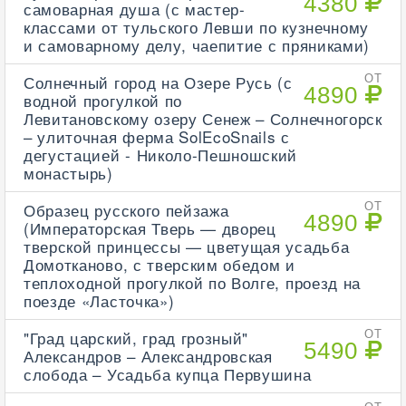
4380
самоварная душа (с мастер-
классами от тульского Левши по кузнечному
и самоварному делу, чаепитие с пряниками)
Солнечный город на Озере Русь (с
ОТ
4890
водной прогулкой по
Левитановскому озеру Сенеж – Солнечногорск
– улиточная ферма SolEcoSnails с
дегустацией - Николо-Пешношский
монастырь)
Образец русского пейзажа
ОТ
4890
(Императорская Тверь — дворец
тверской принцессы — цветущая усадьба
Домотканово, с тверским обедом и
теплоходной прогулкой по Волге, проезд на
поезде «Ласточка»)
"Град царский, град грозный"
ОТ
5490
Александров – Александровская
слобода – Усадьба купца Первушина