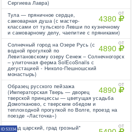
Сергиева Лавра)
Тула — пряничное сердце,
ОТ
4380
самоварная душа (с мастер-
классами от тульского Левши по кузнечному
и самоварному делу, чаепитие с пряниками)
Солнечный город на Озере Русь (с
ОТ
4890
водной прогулкой по
Левитановскому озеру Сенеж – Солнечногорск
– улиточная ферма SolEcoSnails с
дегустацией - Николо-Пешношский
монастырь)
Образец русского пейзажа
ОТ
4890
(Императорская Тверь — дворец
тверской принцессы — цветущая усадьба
Домотканово, с тверским обедом и
теплоходной прогулкой по Волге, проезд на
поезде «Ласточка»)
"Град царский, град грозный"
ОТ
ID:53334
5490