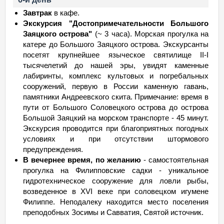
Завтрак
в кафе.
Экскурсия "Достопримечательности Большого
Заяцкого острова"
(~ 3 часа). Морская прогулка на
катере до Большого Заяцкого острова. Экскурсанты
посетят крупнейшее языческое святилище II-I
тысячелетий до нашей эры, увидят каменные
лабиринты, комплекс культовых и погребальных
сооружений, первую в России каменную гавань,
памятники Андреевского скита. Примечание: время в
пути от Большого Соловецкого острова до острова
Большой Заяцкий на морском транспорте - 45 минут.
Экскурсия проводится при благоприятных погодных
условиях и при отсутствии штормового
предупреждения.
В вечернее время, по желанию
- самостоятельная
прогулка на Филипповские садки - уникальное
гидротехническое сооружение для ловли рыбы,
возведенное в XVI веке при соловецком игумене
Филиппе. Неподалеку находится место поселения
преподобных Зосимы и Савватия, Святой источник.