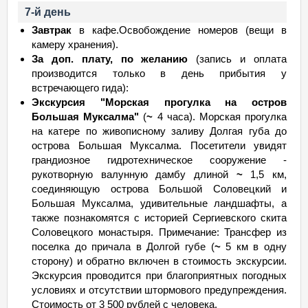
7-й день
Завтрак
в кафе.Освобождение номеров (вещи в
камеру хранения).
За доп. плату, по желанию
(запись и оплата
производится только в день прибытия у
встречающего гида):
Экскурсия "Морская прогулка на остров
Большая Муксалма"
(
~
4 часа). Морская прогулка
на катере по живописному заливу Долгая губа до
острова Большая Муксалма. Посетители увидят
грандиозное гидротехническое сооружение -
рукотворную валунную дамбу длиной
~
1,5 км,
соединяющую острова Большой Соловецкий и
Большая Муксалма, удивительные ландшафты, а
также познакомятся с историей Сергиевского скита
Соловецкого монастыря. Примечание: Трансфер из
поселка до причала в Долгой губе (
~
5 км в одну
сторону) и обратно включен в стоимость экскурсии.
Экскурсия проводится при благоприятных погодных
условиях и отсутствии штормового предупреждения.
Стоимость от 3 500 рублей с человека.