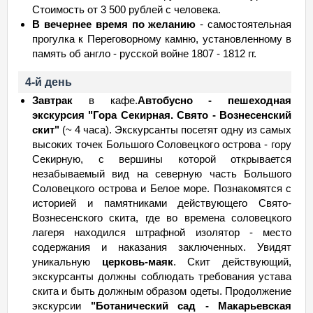
Стоимость от 3 500 рублей с человека.
В вечернее время по желанию
- самостоятельная
прогулка к Переговорному камню, установленному в
память об англо - русской войне 1807 - 1812 гг.
4-й день
Завтрак
в кафе.
Автобусно - пешеходная
экскурсия "Гора Секирная. Свято - Вознесенский
скит"
(~ 4 часа). Экскурсанты посетят одну из самых
высоких точек Большого Соловецкого острова - гору
Секирную, с вершины которой открывается
незабываемый вид на северную часть Большого
Соловецкого острова и Белое море. Познакомятся с
историей и памятниками действующего Свято-
Вознесенского скита, где во времена соловецкого
лагеря находился штрафной изолятор - место
содержания и наказания заключенных. Увидят
уникальную
церковь-маяк
. Скит действующий,
экскурсанты должны соблюдать требования устава
скита и быть должным образом одеты. Продолжение
экскурсии
"Ботанический сад - Макарьевская