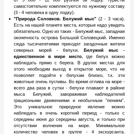
самостоятельно комплектуются по нужному составу
(3 - 4 человека в одну лодку).
"Природа Соловков. Белужий мыс"
(2 - 3 часа).
Есть на нашей планете места, которые надо увидеть
обязательно. Одно из таких - Белужий мыс, западная
оконечность острова Большой Соловецкий. Именно
сюда тысячелетиями приходят загадочные жители
северных морей - белухи.
Белужий мыс -
единственное в мире место
, где белух можно
наблюдать прямо с берега. В других местах для
этого необходим выход в открытое море, что не
позволяет подойти к белухам близко, т.к. эти
животные очень пугливы. Во время отлива на море -
всего два раза в сутки - белухи плавают в районе
мыса Белужий, завораживая наблюдателей
грациозными движениями и необычным "пением".
Это уникальное природное явление можно
наблюдать в очень короткий период - только с
середины июня до середины августа, и только при
отсутствии волнения на море. Минимальное
количество человек в группе - 4 экскурсанта.