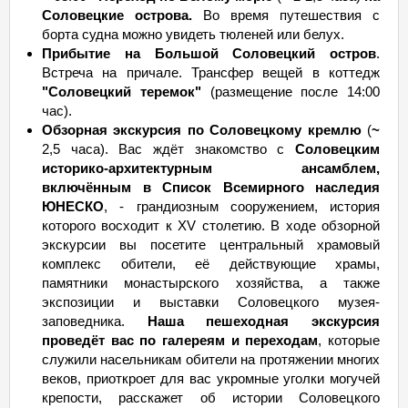
Соловецкие острова.
Во время путешествия с
борта судна можно увидеть тюленей или белух.
Прибытие на Большой Соловецкий остров
.
Встреча на причале. Трансфер вещей в коттедж
"Соловецкий теремок"
(размещение после 14:00
час).
Обзорная экскурсия по Соловецкому кремлю
(
~
2,5 часа). Вас ждёт знакомство с
Соловецким
историко-архитектурным ансамблем,
включённым в Список Всемирного наследия
ЮНЕСКО
, - грандиозным сооружением, история
которого восходит к XV столетию. В ходе обзорной
экскурсии вы посетите центральный храмовый
комплекс обители, её действующие храмы,
памятники монастырского хозяйства, а также
экспозиции и выставки Соловецкого музея-
заповедника.
Наша пешеходная экскурсия
проведёт вас по галереям и переходам
, которые
служили насельникам обители на протяжении многих
веков, приоткроет для вас укромные уголки могучей
крепости, расскажет об истории Соловецкого