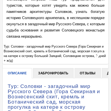
туристов, которые хотят увидеть как можно больше
памятников архитектуры Соловков, узнать богатую
историю Соловецкого архипелага, в неспешном порядке
окунуться в загадочный мир Русского Севера, с которым
судьба основания и развития Соловецкого монастыря
связана неразрывно.
Тур: Соловки - загадочный мир Русского Севера (Гора Секирная и
Ту
а
Вознесенский скит, кремль и Ботанический сад, морская прогулка
Во
+
ей
на катере к острову Большой Заяцкий, Соловецкие острова, 7 дней
на
+ ж/д)
+ 
ОПИСАНИЕ
ЗАБРОНИРОВАТЬ
ОТЗЫВЫ
Д
Тур: Соловки - загадочный мир
Русского Севера (Гора Секирная и
Вознесенский скит, кремль и
Ботанический сад, морская
прогулка на катере к острову