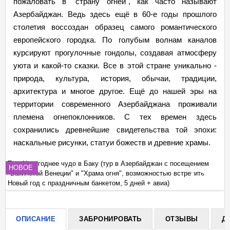
пожаловать в "страну огней", как часто называют
Азербайджан. Ведь здесь ещё в 60-е годы прошлого
столетия воссоздан образец самого романтического
европейского городка. По голубым волнам каналов
курсируют прогулочные гондолы, создавая атмосферу
уюта и какой-то сказки. Все в этой стране уникально -
природа, культура, история, обычаи, традиции,
архитектура и многое другое. Ещё до нашей эры на
территории современного Азербайджана проживали
племена огнепоклонников. С тех времен здесь
сохранились древнейшие свидетельства той эпохи:
наскальные рисунки, статуи божеств и древние храмы.
Тур: Новогоднее чудо в Баку (тур в Азербайджан с посещением
Ту
НОВОЕ
"Бакинской Венеции" и "Храма огня", возможностью встретить
"Б
+
Новый год с праздничным банкетом, 5 дней + авиа)
Но
ОПИСАНИЕ
ЗАБРОНИРОВАТЬ
ОТЗЫВЫ
Д