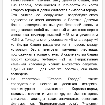
таинственный памятник Баку Девичья башня, или
Гыз Галасы, возвышается в юго-восточной части
Старого города и давно считается символом города.
Это уникальное сооружение азербайджанского
зодчества не имеет аналогов на Востоке. Девичья
башня возведена на выступе береговой скалы и
представляет собой выложенный из местного серого
известняка цилиндр высотой ~28 м и диаметром
~16,5 м. Толщина стен у основания ~5 м, а вверху ~4
м. Внутри башня разделена на 8 ярусов, между
которыми была винтовая каменная лестница,
проложенная в толще стены. В скале внутри башни
пробит колодец глубиной ~21 м. Неприступная
каменная красавица хранит множество секретов.
Один из них — для чего же, всё-таки, она была
возведена.
На территории "Старого Города", также
сосредоточено несколько десятков историко-
архитектурных памятников:
Караван-сараи,
хамамы, мечети
и многое другое. Именно здесь
снимались эпизоды таких знаменитых советских
фильмов как "Бриллиантовая рука", "Человек-