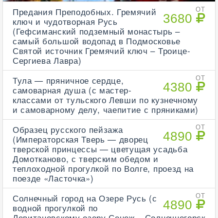
Предания Преподобных. Гремячий
ОТ
3680
ключ и чудотворная Русь
(Гефсиманский подземный монастырь –
самый большой водопад в Подмосковье
Святой источник Гремячий ключ – Троице-
Сергиева Лавра)
Тула — пряничное сердце,
ОТ
4380
самоварная душа (с мастер-
классами от тульского Левши по кузнечному
и самоварному делу, чаепитие с пряниками)
Образец русского пейзажа
ОТ
4890
(Императорская Тверь — дворец
тверской принцессы — цветущая усадьба
Домотканово, с тверским обедом и
теплоходной прогулкой по Волге, проезд на
поезде «Ласточка»)
Солнечный город на Озере Русь (с
ОТ
4890
водной прогулкой по
Левитановскому озеру Сенеж – Солнечногорск