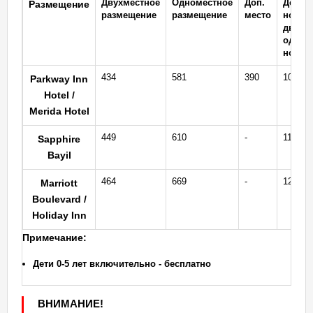
Двухместное
Одноместное
Доп.
Доп.
Размещение
размещение
размещение
место
ночь:
двухме
одном
номер
434
581
390
105 / 8
Parkway Inn
Hotel /
Merida Hotel
449
610
-
112 / 9
Sapphire
Bayil
464
669
-
120 / 1
Marriott
Boulevard /
Holiday Inn
Примечание:
Дети 0-5 лет включительно - бесплатно
ВНИМАНИЕ!