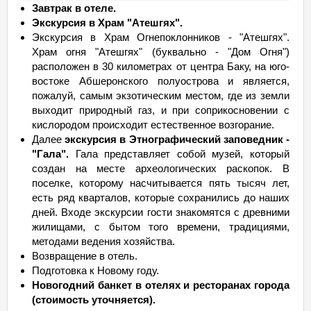
Завтрак в отеле.
Экскурсия в Храм "Атешгях".
Экскурсия в Храм Огнепоклонников - "Атешгях".
Храм огня "Атешгях" (буквально - "Дом Огня")
расположен в 30 километрах от центра Баку, на юго-
востоке Абшеронского полуострова и является,
пожалуй, самым экзотическим местом, где из земли
выходит природный газ, и при соприкосновении с
кислородом происходит естественное возгорание.
Далее
экскурсия в Этнографический заповедник -
"Гала".
Гала представляет собой музей, который
создан на месте археологических раскопок. В
поселке, которому насчитывается пять тысяч лет,
есть ряд кварталов, которые сохранились до наших
дней. Входе экскурсии гости знакомятся с древними
жилищами, с бытом того времени, традициями,
методами ведения хозяйства.
Возвращение в отель.
Подготовка к Новому году.
Новогодний банкет в отелях и ресторанах города
(стоимость уточняется).