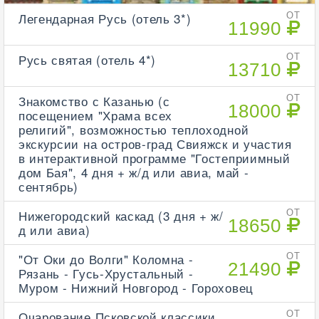
Легендарная Русь (отель 3*)
ОТ
11990
Русь святая (отель 4*)
ОТ
13710
Знакомство с Казанью (с
ОТ
18000
посещением "Храма всех
религий", возможностью теплоходной
экскурсии на остров-град Свияжск и участия
в интерактивной программе "Гостеприимный
дом Бая", 4 дня + ж/д или авиа, май -
сентябрь)
Нижегородский каскад (3 дня + ж/
ОТ
18650
д или авиа)
"От Оки до Волги" Коломна -
ОТ
21490
Рязань - Гусь-Хрустальный -
Муром - Нижний Новгород - Гороховец
Очарование Псковской классики
ОТ