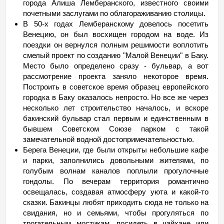
города Алиша Лемберанского, известного своими
почетными заслугами по облагораживанию столицы.
В 50-х годах Лемберанскому довелось посетить
Венецию, он был восхищен городом на воде. Из
поездки он вернулся полным решимости воплотить
смелый проект по созданию "Малой Венеции" в Баку.
Место было определено сразу - бульвар, а вот
рассмотрение проекта заняло некоторое время.
Построить в советское время образец европейского
городка в Баку оказалось непросто. Но все же через
несколько лет строительство началось, и вскоре
бакинский бульвар стал первым и единственным в
бывшем Советском Союзе парком с такой
замечательной водной достопримечательностью.
Берега Венеции, где были открыты небольшие кафе
и парки, заполнились довольными жителями, по
голубым волнам каналов поплыли прогулочные
гондолы. По вечерам территория романтично
освещалась, создавая атмосферу уюта и какой-то
сказки. Бакинцы любят приходить сюда не только на
свидания, но и семьями, чтобы прогуляться по
трогательным мостикам, посидеть в чайхане или