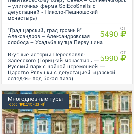
– улиточная ферма SolEcoSnails с
дегустацией - Николо-Пешношский
монастырь)
"Град царский, град грозный"
ОТ
5490
Александров – Александровская
слобода – Усадьба купца Первушина
Вкусные истории Переславля-
ОТ
5990
Залесского (Горицкий монастырь —
Русский парк с чайной церемонией —
Царство Ряпушки с дегустацией «царской
селедки» под бокал пива)
Многодневные туры
>3500 ПРЕДЛОЖЕНИЙ