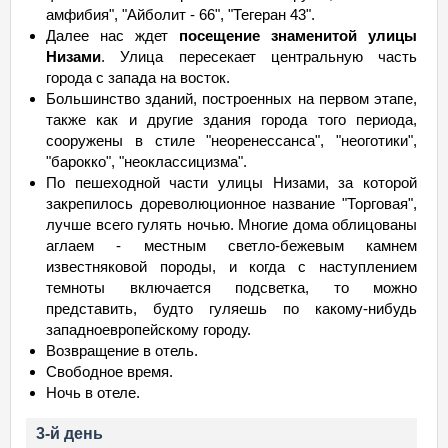
амфибия", "Айболит - 66", "Тегеран 43".
Далее нас ждет
посещение знаменитой улицы
Низами
. Улица пересекает центральную часть
города с запада на восток.
Большинство зданий, построенных на первом этапе,
также как и другие здания города того периода,
сооружены в стиле "неоренессанса", "неоготики",
"барокко", "неоклассицизма".
По пешеходной части улицы Низами, за которой
закрепилось дореволюционное название "Торговая",
лучше всего гулять ночью. Многие дома облицованы
аглаем - местным светло-бежевым камнем
известняковой породы, и когда с наступлением
темноты включается подсветка, то можно
представить, будто гуляешь по какому-нибудь
западноевропейскому городу.
Возвращение в отель.
Свободное время.
Ночь в отеле.
3-й день