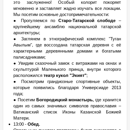
это заслуженно! Особый колорит покоряет
мгновенно и заставляет жадно изучать все локации.
Мы посетим основные достопримечательности:
● Прогуляемся по
Старо-Татарской слободе
–
крупнейшему ансамблю национальной татарской
архитектуры;
● Заглянем в этнографический комплекс "Туган
Авылым", где воссоздана татарская деревня с её
характерными деревянными домами и богатыми
палисадниками;
● Увидим сказочный замок с витражами на окнах и
скульптурой Маленького принца, внутри которого
расположился
театр кукол "Экият"
;
● Посмотрим грандиозные спортивные объекты,
которые появились благодаря Универсиаде 2013
года;
● Посетим
Богородицкий монастырь,
где хранится
один из самых значимых символов православия –
Ватиканский список Иконы Казанской Божией
Матери.
13:00 -
Обед.