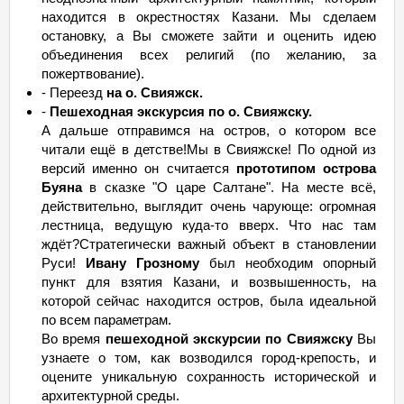
находится в окрестностях Казани. Мы сделаем
остановку, а Вы сможете зайти и оценить идею
объединения всех религий (по желанию, за
пожертвование).
- Переезд
на о. Свияжск.
-
Пешеходная экскурсия по о. Свияжску.
А дальше отправимся на остров, о котором все
читали ещё в детстве!Мы в Свияжске! По одной из
версий именно он считается
прототипом острова
Буяна
в сказке "О царе Салтане". На месте всё,
действительно, выглядит очень чарующе: огромная
лестница, ведущую куда-то вверх. Что нас там
ждёт?Стратегически важный объект в становлении
Руси!
Ивану Грозному
был необходим опорный
пункт для взятия Казани, и возвышенность, на
которой сейчас находится остров, была идеальной
по всем параметрам.
Во время
пешеходной экскурсии по Свияжску
Вы
узнаете о том, как возводился город-крепость, и
оцените уникальную сохранность исторической и
архитектурной среды.