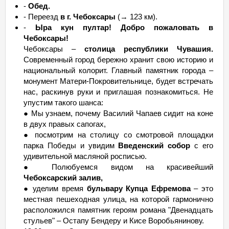
-
Обед.
- Переезд
в г. Чебоксары
(→ 123 км).
-
Ыра кун пултар! Добро пожаловать в
Чебоксары!
Чебоксары –
столица республики Чувашия.
Современный город бережно хранит свою историю и
национальный колорит. Главный памятник города –
монумент Матери-Покровительнице, будет встречать
нас, раскинув руки и приглашая познакомиться. Не
упустим такого шанса:
● Мы узнаем, почему Василий Чапаев сидит на коне
в двух правых сапогах,
● посмотрим на столицу со смотровой площадки
парка Победы и увидим
Введенский собор
с его
удивительной масляной росписью.
● Полюбуемся видом на красивейший
Чебоксарский залив,
● уделим время
бульвару Купца Ефремова
– это
местная пешеходная улица, на которой гармонично
расположился памятник героям романа "Двенадцать
стульев" – Остапу Бендеру и Кисе Воробьянинову.