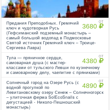
Предания Преподобных. Гремячий
ОТ
3680
ключ и чудотворная Русь
(Гефсиманский подземный монастырь –
самый большой водопад в Подмосковье
Святой источник Гремячий ключ – Троице-
Сергиева Лавра)
Тула — пряничное сердце,
ОТ
4380
самоварная душа (с мастер-
классами от тульского Левши по кузнечному
и самоварному делу, чаепитие с пряниками)
Солнечный город на Озере Русь (с
ОТ
4890
водной прогулкой по
Левитановскому озеру Сенеж – Солнечногорск
– улиточная ферма SolEcoSnails с
дегустацией - Николо-Пешношский
монастырь)