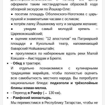
оформили таким нестандартным образом.В ходе
обзорной экскурсии по Йошкар-Оле:
● посетим площадь Оболенского-Ноготкова с царь-
пушкой и знаменитыми часами с осликом;
● потрём лапку Йошкиному коту и загадаем желание;
● увидим самый молодой кремль –
Царевококшайский;
● оценим комплекс "12 апостолов" на Патриаршей
площади и Кукольный театр, напоминающий
баварский Нойшванштайн;
● прогуляемся по набережным вдоль реки Малой
Кокшаги – Амстердам и Брюгге.
-
Обед
в трактире.
И отдельно познакомимся с кулинарными
традициями марийцев, чтобы полностью оценить
всю самобытность местного народа. Вы попробуете
национальные блюда:
подкоголи и трёхслойные
блины коман-мелна.
- Переезд
в Раифу
(→ 130 км).
-
Раифский монастырь.
Мы переместимся в Республику Татарстан, чтобы не