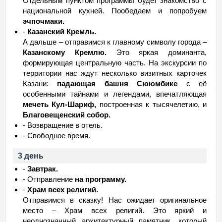
Отдельным пунктом программы будет знакомство с
национальной кухней. Пообедаем и попробуем
эчпочмаки.
-
Казанский Кремль.
А дальше – отправимся к главному символу города –
Казанскому Кремлю.
Это яркая доминанта,
формирующая центральную часть. На экскурсии по
территории нас ждут несколько визитных карточек
Казани:
падающая башня Сююмбике
с её
особенными тайнами и легендами, впечатляющая
мечеть Кул-Шариф,
построенная к тысячелетию, и
Благовещенский собор.
- Возвращение в отель.
- Свободное время.
3 день
-
Завтрак.
- Отправление
на программу.
-
Храм всех религий.
Отправимся в сказку! Нас ожидает оригинальное
место – Храм всех религий. Это яркий и
неоднозначный архитектурный памятник, который