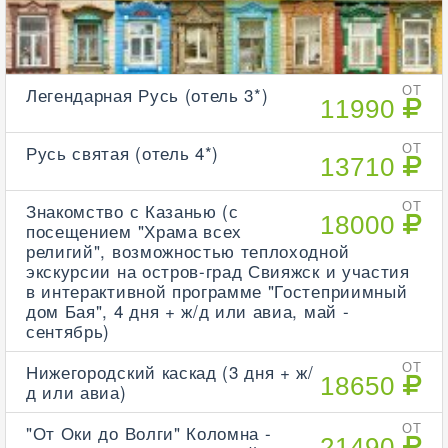
Легендарная Русь (отель 3*)
ОТ
11990
Русь святая (отель 4*)
ОТ
13710
Знакомство с Казанью (с
ОТ
18000
посещением "Храма всех
религий", возможностью теплоходной
экскурсии на остров-град Свияжск и участия
в интерактивной программе "Гостеприимный
дом Бая", 4 дня + ж/д или авиа, май -
сентябрь)
Нижегородский каскад (3 дня + ж/
ОТ
18650
д или авиа)
"От Оки до Волги" Коломна -
ОТ
21490