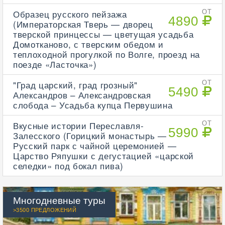
Образец русского пейзажа
ОТ
4890
(Императорская Тверь — дворец
тверской принцессы — цветущая усадьба
Домотканово, с тверским обедом и
теплоходной прогулкой по Волге, проезд на
поезде «Ласточка»)
"Град царский, град грозный"
ОТ
5490
Александров – Александровская
слобода – Усадьба купца Первушина
Вкусные истории Переславля-
ОТ
5990
Залесского (Горицкий монастырь —
Русский парк с чайной церемонией —
Царство Ряпушки с дегустацией «царской
селедки» под бокал пива)
Многодневные туры
>3500 ПРЕДЛОЖЕНИЙ