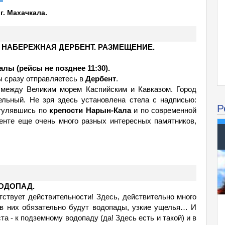
г. Махачкала.
. НАБЕРЕЖНАЯ ДЕРБЕНТ. РАЗМЕЩЕНИЕ.
калы (рейсы не позднее 11:30).
ы сразу отправляетесь в
Дербент
.
 между Великим морем Каспийским и Кавказом. Город
ельный. Не зря здесь установлена стела с надписью:
Р
рогулявшись по
крепости Нарын-Кала
и по современной
енте еще очень много разных интересных памятников,
ВОДОПАД.
етствует действительности! Здесь, действительно много
о в них обязательно будут водопады, узкие ущелья… И
а - к подземному водопаду (да! Здесь есть и такой) и в