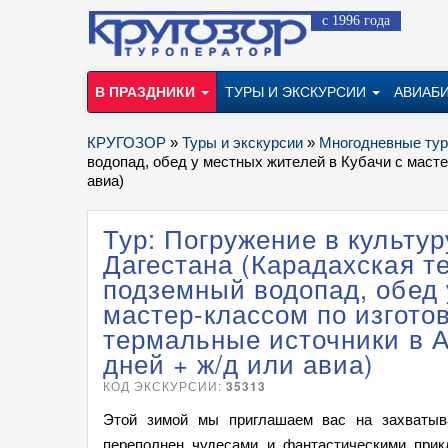
с 1996 года
В ПРАЗДНИКИ
ТУРЫ И ЭКСКУРСИИ
АВИАБ
КРУГОЗОР
»
Туры и экскурсии
»
Многодневные ту
водопад, обед у местных жителей в Кубачи с масте
авиа)
Тур: Погружение в культу
Дагестана (Карадахская т
подземный водопад, обед 
мастер-классом по изгото
термальные источники в А
дней + ж/д или авиа)
КОД ЭКСКУРСИИ:
35313
Этой зимой мы приглашаем вас на захватыв
переполнен чудесами и фантастическими при