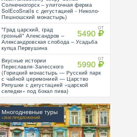
Солнечногорск – улиточная ферма
SolEcoSnails с дегустацией - Николо-
Пешношский монастырь)
"Град царский, град
ОТ
5490
грозный" Александров –
Александровская слобода – Усадьба
купца Первушина
Вкусные истории
ОТ
5990
Переславля-Залесского
(Горицкий монастырь — Русский парк
с чайной церемонией — Царство
Ряпушки с дегустацией «царской
селедки» под бокал пива)
Многодневные туры
>3500 ПРЕДЛОЖЕНИЙ