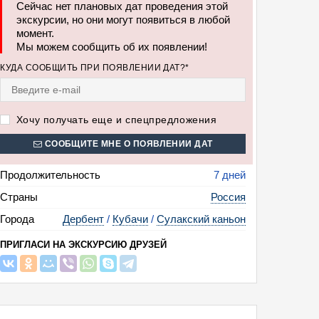
Сейчас нет плановых дат проведения этой
экскурсии, но они могут появиться в любой
момент.
Мы можем сообщить об их появлении!
КУДА СООБЩИТЬ ПРИ ПОЯВЛЕНИИ ДАТ?*
огружение в культуру и традиции Южного Дагестана (Карадахская тесни
х жителей в Кубачи с мастер-классом по изготовлению ювелирного изде
Хочу получать еще и спецпредложения
к Филя, 7 дней + ж/д или авиа)
СООБЩИТЕ МНЕ О ПОЯВЛЕНИИ ДАТ
Продолжительность
7 дней
Страны
Россия
Города
Дербент
/
Кубачи
/
Сулакский каньон
ПРИГЛАСИ НА ЭКСКУРСИЮ ДРУЗЕЙ