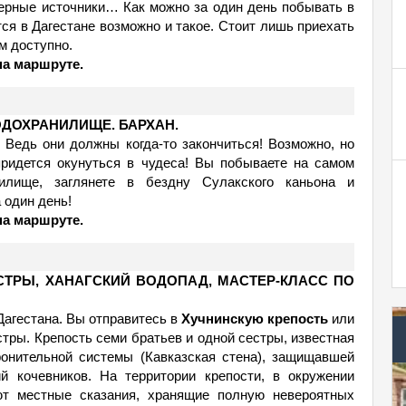
серные источники… Как можно за один день побывать в
ся в Дагестане возможно и такое. Стоит лишь приехать
ам доступно.
на маршруте.
ОДОХРАНИЛИЩЕ. БАРХАН.
 Ведь они должны когда-то закончиться! Возможно, но
придется окунуться в чудеса! Вы побываете на самом
илище, заглянете в бездну Сулакского каньона и
 один день!
на маршруте.
СТРЫ, ХАНАГСКИЙ ВОДОПАД, МАСТЕР-КЛАСС ПО
Дагестана. Вы отправитесь в
Хучнинскую крепость
или
стры. Крепость семи братьев и одной сестры, известная
ронительной системы (Кавказская стена), защищавшей
й кочевников. На территории крепости, в окружении
ают местные сказания, хранящие полную невероятных