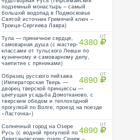
подземный монастырь – самый
большой водопад в Подмосковье
Святой источник Гремячий ключ –
Троице-Сергиева Лавра)
Тула — пряничное сердце,
ОТ
4380
самоварная душа (с мастер-
классами от тульского Левши по
кузнечному и самоварному делу,
чаепитие с пряниками)
Образец русского пейзажа
ОТ
4890
(Императорская Тверь —
дворец тверской принцессы —
цветущая усадьба Домотканово, с
тверским обедом и теплоходной
прогулкой по Волге, проезд на поезде
«Ласточка»)
Солнечный город на Озере
ОТ
4890
Русь (с водной прогулкой по
Левитановскому озеру Сенеж –