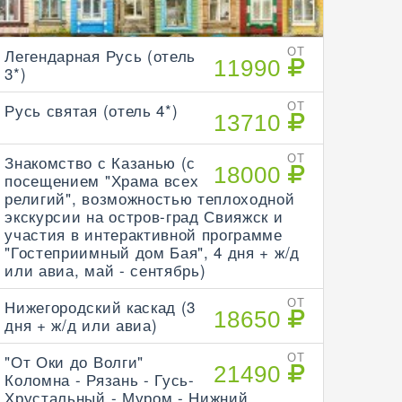
Легендарная Русь (отель
ОТ
11990
3*)
Русь святая (отель 4*)
ОТ
13710
Знакомство с Казанью (с
ОТ
18000
посещением "Храма всех
религий", возможностью теплоходной
экскурсии на остров-град Свияжск и
участия в интерактивной программе
"Гостеприимный дом Бая", 4 дня + ж/д
или авиа, май - сентябрь)
Нижегородский каскад (3
ОТ
18650
дня + ж/д или авиа)
"От Оки до Волги"
ОТ
21490
Коломна - Рязань - Гусь-
Хрустальный - Муром - Нижний