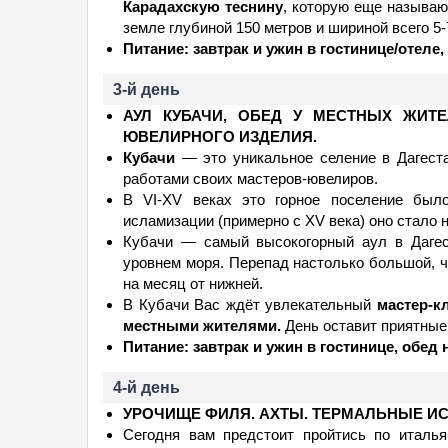
Карадахскую теснину
, которую еще называю
земле глубиной 150 метров и шириной всего 5
Питание: завтрак и ужин в гостинице/отеле, 
3-й день
АУЛ КУБАЧИ, ОБЕД У МЕСТНЫХ ЖИТ
ЮВЕЛИРНОГО ИЗДЕЛИЯ.
Кубачи
— это уникальное селение в Дагеста
работами своих мастеров-ювелиров.
В VI-XV веках это горное поселение было
исламизации (примерно с XV века) оно стало 
Кубачи — самый высокогорный аул в Дагес
уровнем моря. Перепад настолько большой, ч
на месяц от нижней.
В Кубачи Вас ждёт увлекательный
мастер-к
местными жителями.
День оставит приятные
Питание: завтрак и ужин в гостинице, обед 
4-й день
УРОЧИЩЕ ФИЛЯ. АХТЫ. ТЕРМАЛЬНЫЕ И
Сегодня вам предстоит пройтись по италья