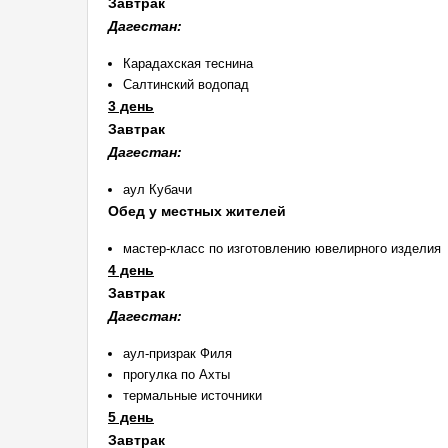
Завтрак
Дагестан:
Карадахская теснина
Салтинский водопад
3 день
Завтрак
Дагестан:
аул Кубачи
Обед у местных жителей
мастер-класс по изготовлению ювелирного изделия
4 день
Завтрак
Дагестан:
аул-призрак Филя
прогулка по Ахты
термальные источники
5 день
Завтрак