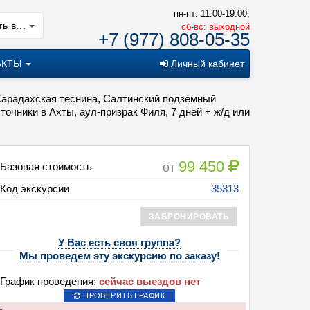
пн-пт: 11:00-19:00;
ь в...
cб-вс: выходной
+7 (977) 808-05-35
АКТЫ
Личный кабинет
(Карадахская теснина, Салтинский подземный
очники в Ахты, аул-призрак Филя, 7 дней + ж/д или
99 450
от
Базовая стоимость
Код экскурсии
35313
ЗАБРОНИРОВАТЬ
У Вас есть своя группа?
Мы проведем эту экскурсию по заказу!
График проведения:
сейчас выездов нет
ПРОВЕРИТЬ ГРАФИК