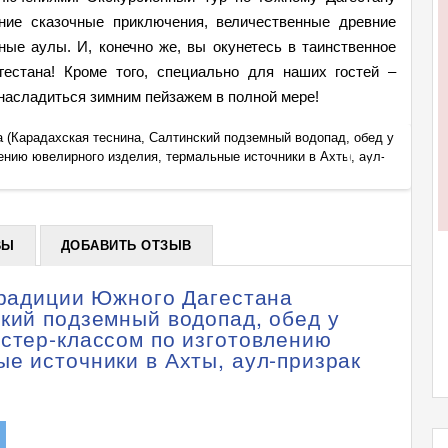
ние сказочные приключения, величественные древние
ные аулы. И, конечно же, вы окунетесь в таинственное
гестана! Кроме того, специально для наших гостей –
насладиться зимним пейзажем в полной мере!
а (Карадахская теснина, Салтинский подземный водопад, обед у
Тур: П
ению ювелирного изделия, термальные источники в Ахты, аул-
местны
+
призра
ВЫ
ДОБАВИТЬ ОТЗЫВ
традиции Южного Дагестана
кий подземный водопад, обед у
астер-классом по изготовлению
е источники в Ахты, аул-призрак