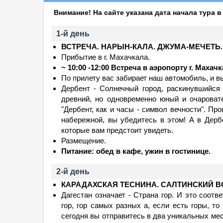
Внимание! На сайте указана дата начала тура в 
1-й день
ВСТРЕЧА. НАРЫН-КАЛА. ДЖУМА-МЕЧЕТЬ
Прибытие в г. Махачкала.
~ 10:00 -12:00 Встреча в аэропорту г. Махач
По прилету вас забирает наш автомобиль, и в
Дербент - Солнечный город, раскинувшийся
древний, но одновременно юный и очароват
"Дербент, как и часы - символ вечности". П
набережной, вы убедитесь в этом! А в Дерб
которые вам предстоит увидеть.
Размещение.
Питание: обед в кафе, ужин в гостинице.
2-й день
КАРАДАХСКАЯ ТЕСНИНА. САЛТИНСКИЙ 
Дагестан означает - Страна гор. И это соотв
гор, гор самых разных а, если есть горы, т
сегодня вы отправитесь в два уникальных мест