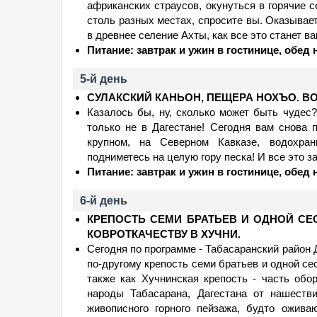
африканских страусов, окунуться в горячие 
столь разных местах, спросите вы. Оказывает
в древнее селение Ахты, как все это станет в
Питание: завтрак и ужин в гостинице, обед 
5-й день
СУЛАКСКИЙ КАНЬОН, ПЕЩЕРА НОХЪО. В
Казалось бы, ну, сколько может быть чудес?
только не в Дагестане! Сегодня вам снова 
крупном, на Северном Кавказе, водохран
подниметесь на целую гору песка! И все это за
Питание: завтрак и ужин в гостинице, обед 
6-й день
КРЕПОСТЬ СЕМИ БРАТЬЕВ И ОДНОЙ СЕ
КОВРОТКАЧЕСТВУ В ХУЧНИ.
Сегодня по программе - Табасаранский район 
по-другому крепость семи братьев и одной се
также как Хучнинская крепость - часть обо
народы Табасарана, Дагестана от нашестви
живописного горного пейзажа, будто ожив