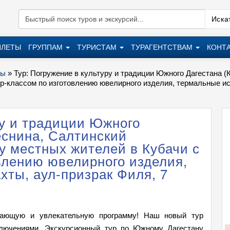
Искат
ИЛЕТЫ
ГРУППАМ
ТУРИСТАМ
ТУРАГЕНТСТВАМ
КОНТ
ры
»
Тур: Погружение в культуру и традиции Южного Дагестана 
р-классом по изготовлению ювелирного изделия, термальные ист
ру и традиции Южного
еснина, Салтинский
у местных жителей в Кубачи с
влению ювелирного изделия,
хты, аул-призрак Филя, 7
ающую и увлекательную программу! Наш новый тур
ключениями. Экскурсионный тур по Южному Дагестану