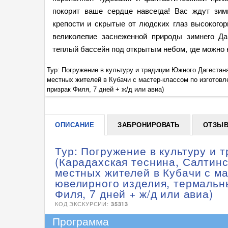
покорит ваше сердце навсегда! Вас ждут зим
крепости и скрытые от людских глаз высокогор
великолепие заснеженной природы зимнего Да
теплый бассейн под открытым небом, где можно 
опад, обед у
Тур: Погружение в культуру и традиции Южного Дагестан
 Ахты, аул-
местных жителей в Кубачи с мастер-классом по изготовл
призрак Филя, 7 дней + ж/д или авиа)
ОПИСАНИЕ
ЗАБРОНИРОВАТЬ
ОТЗЫ
Тур: Погружение в культуру и 
(Карадахская теснина, Салтинс
местных жителей в Кубачи с м
ювелирного изделия, термальны
Филя, 7 дней + ж/д или авиа)
КОД ЭКСКУРСИИ:
35313
Программа