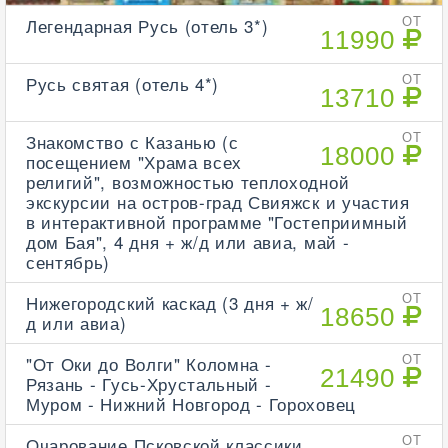
Легендарная Русь (отель 3*)
ОТ
11990
Русь святая (отель 4*)
ОТ
13710
Знакомство с Казанью (с
ОТ
18000
посещением "Храма всех
религий", возможностью теплоходной
экскурсии на остров-град Свияжск и участия
в интерактивной программе "Гостеприимный
дом Бая", 4 дня + ж/д или авиа, май -
сентябрь)
Нижегородский каскад (3 дня + ж/
ОТ
18650
д или авиа)
"От Оки до Волги" Коломна -
ОТ
21490
Рязань - Гусь-Хрустальный -
Муром - Нижний Новгород - Гороховец
Очарование Псковской классики
ОТ