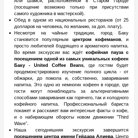
Али Шамси, расположенной в Старом Городе
(посещение возможно только при присутствии
самого художника в мастерской).
Обед в одном из национальных ресторанов (от 25
долларов на человека, по желанию, за доп. плату).
Несмотря на чайные традиции, город Баку
становится популярным
центром кофеманов
, и
просто любителей бодрящего и ароматного напитка.
Во время экскурсии вас ждёт
кофейная пауза с
посещением одной из самых уникальных кофеен
Баку - United Coffee Beans
, где гостям будет
продемонстрировано изучение полного цикла - от
обжарки, до помола и, собственно, заваривания
напитка. Это одно из немногих кофеен в городе, где
гости могут понаблюдать за альтернативными
способами заваривания как горячего, так и холодного
кофейного напитка. Профессиональный бариста
покажет и расскажет вам интересные факты о кофе,
и о набирающем обороты новом движении "Third
Wave".
Наша сегодняшняя экскурсия завершится
посещением центра имени Гейдара Алиева
. Центр