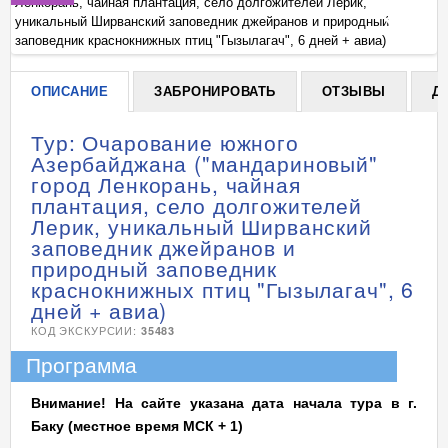
Ленкорань, чайная плантация, село долгожителей Лерик,
Ле
+
уникальный Ширванский заповедник джейранов и природный
ун
заповедник краснокнижных птиц "Гызылагач", 6 дней + авиа)
за
ОПИСАНИЕ
ЗАБРОНИРОВАТЬ
ОТЗЫВЫ
Д
Тур: Очарование южного
Азербайджана ("мандариновый"
город Ленкорань, чайная
плантация, село долгожителей
Лерик, уникальный Ширванский
заповедник джейранов и
природный заповедник
краснокнижных птиц "Гызылагач", 6
дней + авиа)
КОД ЭКСКУРСИИ:
35483
Программа
Внимание! На сайте указана дата начала тура в г.
Баку (местное время МСК + 1)