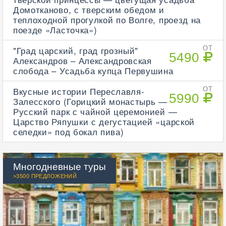
Домотканово, с тверским обедом и
теплоходной прогулкой по Волге, проезд на
поезде «Ласточка»)
"Град царский, град грозный"
ОТ
5490
Александров – Александровская
слобода – Усадьба купца Первушина
Вкусные истории Переславля-
ОТ
5990
Залесского (Горицкий монастырь —
Русский парк с чайной церемонией —
Царство Ряпушки с дегустацией «царской
селедки» под бокал пива)
Многодневные туры
>3500 ПРЕДЛОЖЕНИЙ