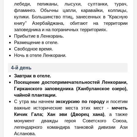
лебеди, пеликаны, лысухи, султанки, турач,
фламинго. Обычны цапли, каравайки, колпицы,
кулики. Большинство птиц, занесенных в "Красную
книгу" Азербайджана, обитают на территории
заповедника и на пограничных территориях.
Прибытие в Ленкорань.
Размещение в отеле.
Свободное время.
Ночь в отеле Ленкорани.
4-й день
Завтрак в отеле.
Посещение достопримечательностей Ленкорани,
Гирканского заповедника (Xaнбуланское озеро),
чайной плантации.
С утра мы начнем
экскурсию по городу
и посетим
важные исторические места этих мест -
мечеть
Кичик Гала; Хан эви (Дворец хана)
, а также
монумент дважды героя Советского Союза,
легендарного командира танковой дивизии Ази
Асланова.