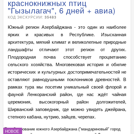
краснокнижных птиц
"Гызылагач", 6 дней + авиа)
КОД ЭКСКУРСИИ:
35483
Южный регион Азербайджана - это один из наиболее
ярких и красивых в Республике. Изысканная
архитектура, мягкий климат и великолепные природные
ландшафты отличают этот регион от других.
Плодородная почва способствует процветанию
сельского хозяйства. Многовековая история и обилие
исторических и культурных достопримечательностей не
оставляют равнодушными поклонников древностей. В
рамках тура мы посетим уникальный своей флорой и
фауной Ленкоранский район, где нас ждёт чайная
церемония, высокогорный район долгожителей,
Ширванский заповедник, где можно увидеть джейрана,
степного кабана, нутрию, зайцев, черепах.
Тур: Очарование южного Азербайджана ("мандариновый" город
Ту
НОВОЕ