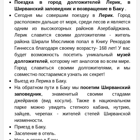
Поездка в город долгожителей Лерик, в
Ширванский заповедник и возвращение в Баку
.
Сегодня мы совершим поездку в
Лерик
. Город
расположен дальше от моря, среди лесов и является
одним из высокогорных районов Азербайджана.
Лерик славится своими долгожителям - житель
района Ширали Мюслимов попал в Книгу Рекордов
Гиннесса благодаря своему возрасту- 168 лет! У вас
будет возможность посетить уникальный
музей
долгожителей
, которому нет аналогов во всем мире.
Город славиться своими долгожителями, и мы
совместно постараемся узнать их секрет!
Выезд из Лерика в Баку.
На обратном пути в Баку мы
посетим Ширванский
заповедник
, знаменитый своими стадами
джейранов (вид косули). Также в национальном
парке можно увидеть степного кабана, нутрию,
зайцев, черепах - жителей степей Ширванской
низменности.
Приезд в Баку.
Заселение в отель.
Ночь в отеле в Баку.