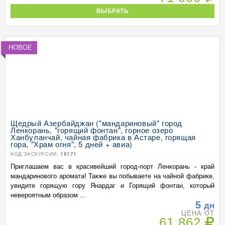
ВЫБРАТЬ
НОВОЕ
Щедрый Азербайджан ("мандариновый" город
Ленкорань, "горящий фонтан", горное озеро
Ханбуланчай, чайная фабрика в Астаре, горящая
гора, "Храм огня", 5 дней + авиа)
КОД ЭКСКУРСИИ:
18171
Приглашаем вас в красивейший город-порт Ленкорань - край
мандаринового аромата! Также вы побываете на чайной фабрике,
увидите горящую гору Янардаг и Горящий фонтан, который
невероятным образом ...
5
дн
ЦЕНА ОТ
61 862