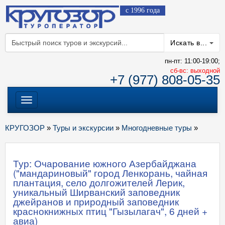
с 1996 года
Искать в...
пн-пт: 11:00-19:00;
cб-вс: выходной
+7 (977) 808-05-35
Меню
КРУГОЗОР
»
Туры и экскурсии
»
Многодневные туры
»
Тур: Очарование южного Азербайджана
("мандариновый" город Ленкорань, чайная
плантация, село долгожителей Лерик,
уникальный Ширванский заповедник
джейранов и природный заповедник
краснокнижных птиц "Гызылагач", 6 дней +
авиа)