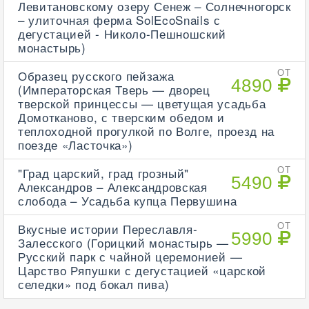
Левитановскому озеру Сенеж – Солнечногорск
– улиточная ферма SolEcoSnails с
дегустацией - Николо-Пешношский
монастырь)
Образец русского пейзажа
ОТ
4890
(Императорская Тверь — дворец
тверской принцессы — цветущая усадьба
Домотканово, с тверским обедом и
теплоходной прогулкой по Волге, проезд на
поезде «Ласточка»)
"Град царский, град грозный"
ОТ
5490
Александров – Александровская
слобода – Усадьба купца Первушина
Вкусные истории Переславля-
ОТ
5990
Залесского (Горицкий монастырь —
Русский парк с чайной церемонией —
Царство Ряпушки с дегустацией «царской
селедки» под бокал пива)