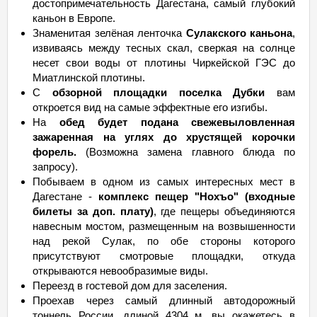
достопримечательность Дагестана, самый глубокий
каньон в Европе.
Знаменитая зелёная ленточка
Сулакского каньона
,
извиваясь между тесных скал, сверкая на солнце
несет свои воды от плотины Чиркейской ГЭС до
Миатлинской плотины.
С
обзорной площадки поселка Дубки
вам
откроется вид на самые эффектные его изгибы.
На
обед будет подана свежевыловленная
зажаренная на углях до хрустящей корочки
форель.
(Возможна замена главного блюда по
запросу).
Побываем в одном из самых интересных мест в
Дагестане -
комплекс пещер "Нохъо" (входные
билеты за доп. плату)
, где пещеры объединяются
навесным мостом, размещенным на возвышенности
над рекой Сулак, по обе стороны которого
присутствуют смотровые площадки, откуда
открываются невообразимые виды.
Переезд в гостевой дом для заселения.
Проехав через самый длинный автодорожный
тоннель России, длиной 4304 м, вы окажетесь в