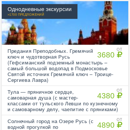
Однодневные экскурсии
>1700 ПРЕДЛОЖЕНИЙ
Предания Преподобных. Гремячий
ОТ
3680
ключ и чудотворная Русь
(Гефсиманский подземный монастырь –
самый большой водопад в Подмосковье
Святой источник Гремячий ключ – Троице-
Сергиева Лавра)
Тула — пряничное сердце,
ОТ
4380
самоварная душа (с мастер-
классами от тульского Левши по кузнечному
и самоварному делу, чаепитие с пряниками)
Солнечный город на Озере Русь (с
ОТ
4890
водной прогулкой по