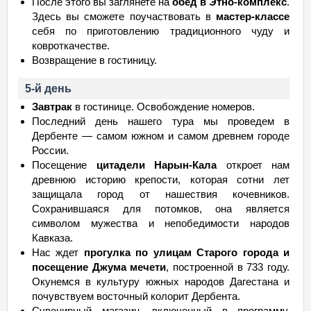
После этого вы заглянете на
обед в Этно-комплекс
.
Здесь вы сможете поучаствовать в
мастер-классе
себя по приготовлению традиционного чуду и
ковроткачестве.
Возвращение в гостиницу.
5-й день
Завтрак
в гостинице. Освобождение номеров.
Последний день нашего тура мы проведем в
Дербенте — самом южном и самом древнем городе
России.
Посещение
цитадели Нарын-Кала
откроет нам
древнюю историю крепости, которая сотни лет
защищала город от нашествия кочевников.
Сохранившаяся для потомков, она является
символом мужества и непобедимости народов
Кавказа.
Нас ждет
прогулка по улицам Старого города и
посещение Джума мечети
, построенной в 733 году.
Окунемся в культуру южных народов Дагестана и
почувствуем восточный колорит Дербента.
Сувенирный магазин, включенный в программу,