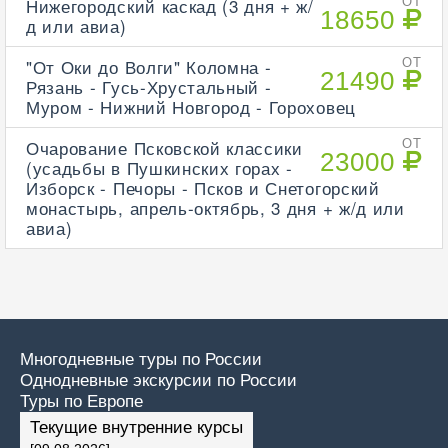
Нижегородский каскад (3 дня + ж/
ОТ
18650
д или авиа)
"От Оки до Волги" Коломна -
ОТ
21490
Рязань - Гусь-Хрустальный -
Муром - Нижний Новгород - Гороховец
Очарование Псковской классики
ОТ
23000
(усадьбы в Пушкинских горах -
Изборск - Печоры - Псков и Снетогорский
монастырь, апрель-октябрь, 3 дня + ж/д или
авиа)
Многодневные туры по России
Однодневные экскурсии по России
Туры по Европе
Текущие внутренние курсы