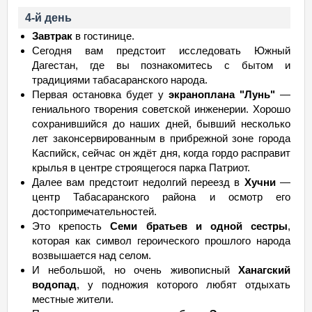
4-й день
Завтрак
в гостинице.
Сегодня вам предстоит исследовать Южный
Дагестан, где вы познакомитесь с бытом и
традициями табасаранского народа.
Первая остановка будет у
экраноплана "Лунь"
—
гениального творения советской инженерии. Хорошо
сохранившийся до наших дней, бывший несколько
лет законсервированным в прибрежной зоне города
Каспийск, сейчас он ждёт дня, когда гордо расправит
крылья в центре строящегося парка Патриот.
Далее вам предстоит недолгий переезд в
Хучни
—
центр Табасаранского района и осмотр его
достопримечательностей.
Это крепость
Семи братьев и одной сестры
,
которая как символ героического прошлого народа
возвышается над селом.
И небольшой, но очень живописный
Ханагский
водопад
, у подножия которого любят отдыхать
местные жители.