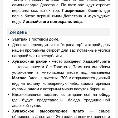
самом сердце Дагестана. По пути вас ждут строгие
вершины скалистых гор,
Гимринская башня
, где
пал в битве первый имам Дагестана и изумрудные
воды
Ирганайского водохранилища.
2-й день
Завтрак
в гостевом доме.
Дагестан переводится как "страна гор", и второй день
нашей программы откроет для вас потаённые уголки
нагорной части республики.
Хунзахский район
- место рождения Хаджи-Мурата
— героя повести Л.Н.Толстого. Памятник им обоим
установлен в живописном месте под названием
Матлас
. Здесь с высоты 1700 м открывается дивный
вид на долину, испещренную небольшими горными
аулами, рядом с которыми мирно пасутся барашки.
Вдохновившись видами, вы отправитесь на
обед
,
где будут представлены блюда традиционной
аварской кухни.
Хунзахское высокогорное плато
— самое
обширное в Дагестане. Это родина великих воинов и