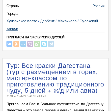
12.10.26 Пн - 16.10 Пт
35 950
мало
Страны
Россия
19.10.26 Пн - 23.10 Пт
35 950
мало
Города
26.10.26 Пн - 30.10 Пт
35 950
мало
Хунзахское плато
/
Дербент
/
Махачкала
/
Сулакский
02.11.26 Пн - 06.11 Пт
35 950
мало
каньон
09.11.26 Пн - 13.11 Пт
35 950
мало
ПРИГЛАСИ НА ЭКСКУРСИЮ ДРУЗЕЙ
16.11.26 Пн - 20.11 Пт
35 950
мало
Тур: Все краски Дагестана
(тур с размещением в горах,
мастер-классом по
приготовлению традиционного
чуду, 5 дней + ж/д или авиа)
КОД ЭКСКУРСИИ:
35521
Приглашаем Вас в Большое путешествие по Дагестану!
Дагестан – это земля героев и легенд, земля Кавказских