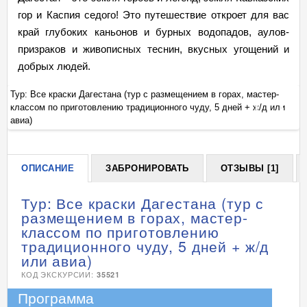
гор и Каспия седого! Это путешествие откроет для вас
край глубоких каньонов и бурных водопадов, аулов-
призраков и живописных теснин, вкусных угощений и
добрых людей.
Тур: Все краски Дагестана (тур с размещением в горах, мастер-
Ту
классом по приготовлению традиционного чуду, 5 дней + ж/д или
кл
+
авиа)
ав
ОПИСАНИЕ
ЗАБРОНИРОВАТЬ
ОТЗЫВЫ [1]
Тур: Все краски Дагестана (тур с
размещением в горах, мастер-
классом по приготовлению
традиционного чуду, 5 дней + ж/д
или авиа)
КОД ЭКСКУРСИИ:
35521
Программа