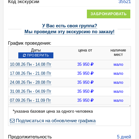
Код экскурсии
35521
ЗАБРОНИРОВАТЬ
У Вас есть своя группа?
Мы проведем эту экскурсию по заказу!
График проведения:
Даты
цена от
наличие
мест
ПРОВЕРИТЬ
10.08.26 Пн - 14.08 Пт
35 950
мало
17.08.26 Пн - 21.08 Пт
35 950
мало
24.08.26 Пн - 28.08 Пт
35 950
мало
31.08.26 Пн - 04.09 Пт
35 950
мало
07.09.26 Пн - 11.09 Пт
35 950
мало
14.09.26 Пн - 18.09 Пт
35 950
мало
*указана базовая цена за одного человека
21.09.26 Пн - 25.09 Пт
35 950
мало
Подписаться на обновление графика
28.09.26 Пн - 02.10 Пт
35 950
мало
Продолжительность
05.10.26 Пн - 09.10 Пт
35 950
мало
5 дней