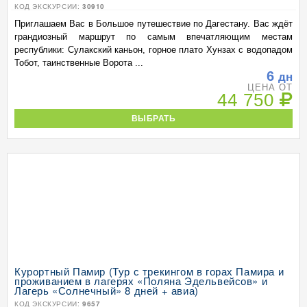
КОД ЭКСКУРСИИ:
30910
Приглашаем Вас в Большое путешествие по Дагестану. Вас ждёт
грандиозный маршрут по самым впечатляющим местам
республики: Сулакский каньон, горное плато Хунзах с водопадом
Тобот, таинственные Ворота ...
6
дн
ЦЕНА ОТ
44 750
ВЫБРАТЬ
Курортный Памир (Тур с трекингом в горах Памира и
проживанием в лагерях «Поляна Эдельвейсов» и
Лагерь «Солнечный» 8 дней + авиа)
КОД ЭКСКУРСИИ:
9657