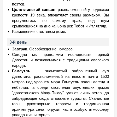
поэтов.
Цолотлинский каньон
, расположенный у подножия
крепости 19 века, впечатляет своим размахом. Вы
прогуляетесь по самому краю, под шум
срывающихся на дно каньона рек Тобот и Итлятляр.
Размещение в гостевом доме.
3-й день
Завтрак
. Освобождение номеров.
Сегодня мы продолжим исследовать горный
Дагестан и познакомимся с традициями аварского
народа.
Гамсутль
— знаменитый заброшенный аул
Дагестана, расположенный на высоте почти 1500
метров над уровнем моря. Гамсутль полон легенд и
небылиц, а среди скопления опустевших домов
"дагестанского Мачу-Пикчу" гуляют лишь ветер, да
забредающие сюда отважные туристы. Скалистые
горы, рукотворные террасы и традиционная
архитектура села погрузит нас в особую атмосферу
уклада жизни горцев.