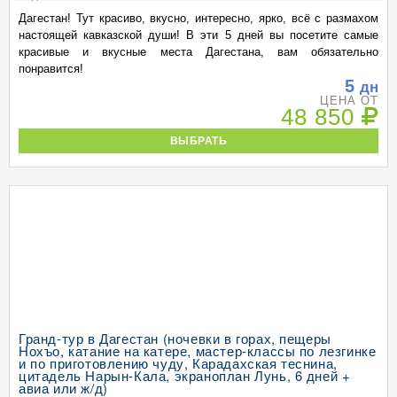
Дагестан! Тут красиво, вкусно, интересно, ярко, всё с размахом
настоящей кавказской души! В эти 5 дней вы посетите самые
красивые и вкусные места Дагестана, вам обязательно
понравится!
5
дн
ЦЕНА ОТ
48 850
ВЫБРАТЬ
Гранд-тур в Дагестан (ночевки в горах, пещеры
Нохъо, катание на катере, мастер-классы по лезгинке
и по приготовлению чуду, Карадахская теснина,
цитадель Нарын-Кала, экраноплан Лунь, 6 дней +
авиа или ж/д)