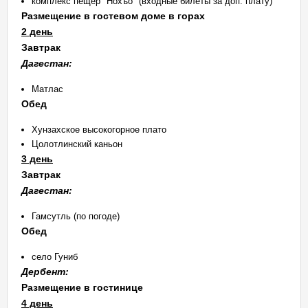
комплекс пещер "Нохъо" (входные билеты за доп. плату)
Размещение в гостевом доме в горах
2 день
Завтрак
Дагестан:
Матлас
Обед
Хунзахское высокогорное плато
Цолотлинский каньон
3 день
Завтрак
Дагестан:
Гамсутль (по погоде)
Обед
село Гуниб
Дербент:
Размещение в гостинице
4 день