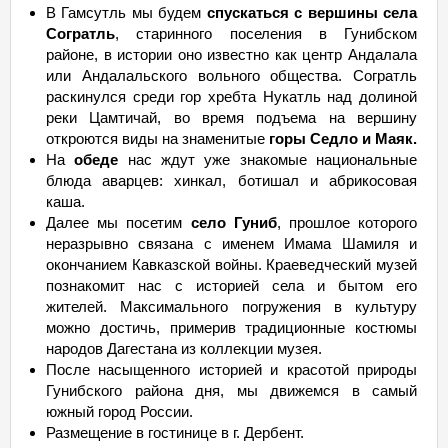
В Гамсутль мы будем
спускаться с вершины села
Согратль
, старинного поселения в Гунибском
районе, в истории оно известно как центр Андалала
или Андалальского вольного общества. Согратль
раскинулся среди гор хребта Нукатль над долиной
реки Цамтичай, во время подъема на вершину
откроются виды на знаменитые
горы Седло и Маяк.
На
обеде
нас ждут уже знакомые национальные
блюда аварцев: хинкал, ботишал и абрикосовая
каша.
Далее мы посетим
село Гуниб
, прошлое которого
неразрывно связана с именем Имама Шамиля и
окончанием Кавказской войны. Краеведческий музей
познакомит нас с историей села и бытом его
жителей. Максимального погружения в культуру
можно достичь, примерив традиционные костюмы
народов Дагестана из коллекции музея.
После насыщенного историей и красотой природы
Гунибского района дня, мы движемся в самый
южный город России.
Размещение в гостинице в г. Дербент.