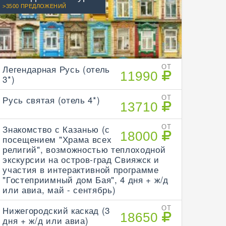
>3500 ПРЕДЛОЖЕНИЙ
Легендарная Русь (отель
ОТ
11990
3*)
Русь святая (отель 4*)
ОТ
13710
Знакомство с Казанью (с
ОТ
18000
посещением "Храма всех
религий", возможностью теплоходной
экскурсии на остров-град Свияжск и
участия в интерактивной программе
"Гостеприимный дом Бая", 4 дня + ж/д
или авиа, май - сентябрь)
Нижегородский каскад (3
ОТ
18650
дня + ж/д или авиа)