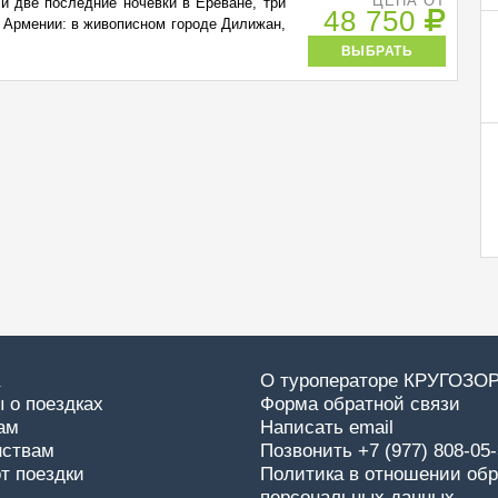
ЦЕНА ОТ
и две последние ночевки в Ереване, три
48 750
х Армении: в живописном городе Дилижан,
ВЫБРАТЬ
О туроператоре КРУГОЗО
 о поездках
Форма обратной связи
ам
Написать email
нствам
Позвонить +7 (977) 808-05
от поездки
Политика в отношении обр
персональных данных