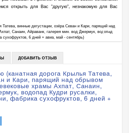
емся открыть для Вас "другую", незнакомую для Вас
 Татева, винные дегустации, озёра Севан и Кари, парящий над
Тур: Д
хпат, Санаин, Айраванк, галерея мин. вод Джермук, водопад
обрыво
+
сухофруктов, 6 дней + авиа, май - сентябрь)
Кудри 
ВЫ
ДОБАВИТЬ ОТЗЫВ
ю (канатная дорога Крылья Татева,
ан и Кари, парящий над обрывом
евековые храмы Ахпат, Санаин,
ермук, водопад Кудри русалки,
и, фабрика сухофруктов, 6 дней +