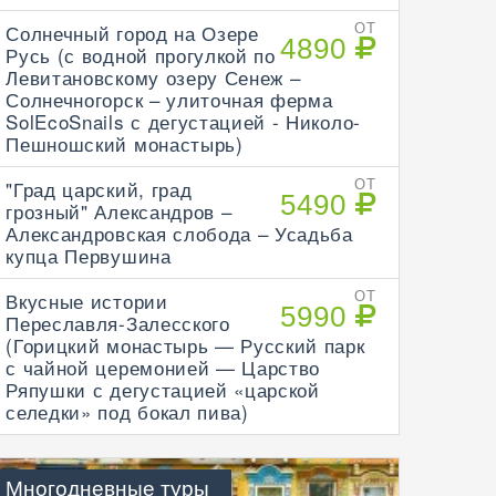
Солнечный город на Озере
ОТ
4890
Русь (с водной прогулкой по
Левитановскому озеру Сенеж –
Солнечногорск – улиточная ферма
SolEcoSnails с дегустацией - Николо-
Пешношский монастырь)
"Град царский, град
ОТ
5490
грозный" Александров –
Александровская слобода – Усадьба
купца Первушина
Вкусные истории
ОТ
5990
Переславля-Залесского
(Горицкий монастырь — Русский парк
с чайной церемонией — Царство
Ряпушки с дегустацией «царской
селедки» под бокал пива)
Многодневные туры