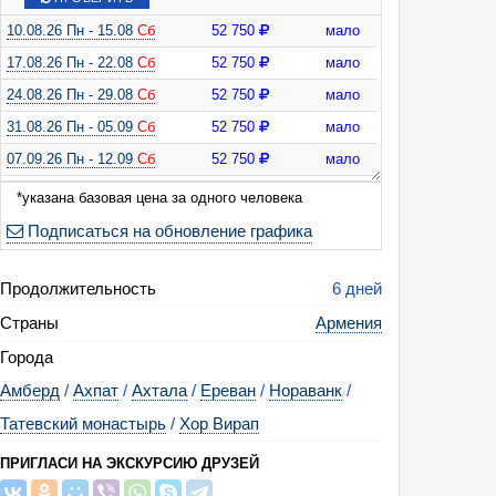
10.08.26 Пн - 15.08
Сб
52 750
мало
17.08.26 Пн - 22.08
Сб
52 750
мало
24.08.26 Пн - 29.08
Сб
52 750
мало
ля влюбленных в Армению (канатная дорога Крылья Татева, винные дегу
м монастырь Сагмосаванк, средневековые храмы Ахпат, Санаин, Айрава
31.08.26 Пн - 05.09
Сб
52 750
мало
русалки, пещерный комплекс Зарни-Парни, фабрика сухофруктов, 6 дней 
07.09.26 Пн - 12.09
Сб
52 750
мало
14.09.26 Пн - 19.09
Сб
52 750
мало
*указана базовая цена за одного человека
21.09.26 Пн - 26.09
Сб
52 750
мало
Подписаться на обновление графика
28.09.26 Пн - 03.10
Сб
52 750
мало
Продолжительность
6 дней
Страны
Армения
Города
Амберд
/
Ахпат
/
Ахтала
/
Ереван
/
Нораванк
/
Татевский монастырь
/
Хор Вирап
ПРИГЛАСИ НА ЭКСКУРСИЮ ДРУЗЕЙ