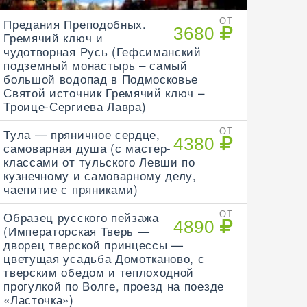
Предания Преподобных.
ОТ
3680
Гремячий ключ и
чудотворная Русь (Гефсиманский
подземный монастырь – самый
большой водопад в Подмосковье
Святой источник Гремячий ключ –
Троице-Сергиева Лавра)
Тула — пряничное сердце,
ОТ
4380
самоварная душа (с мастер-
классами от тульского Левши по
кузнечному и самоварному делу,
чаепитие с пряниками)
Образец русского пейзажа
ОТ
4890
(Императорская Тверь —
дворец тверской принцессы —
цветущая усадьба Домотканово, с
тверским обедом и теплоходной
прогулкой по Волге, проезд на поезде
«Ласточка»)