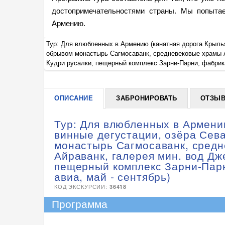
достопримечательностями страны. Мы попыта
Армению.
парящий над
Тур: Для влюбленных в Армению (канатная дорога Крылья
к, водопад
обрывом монастырь Сагмосаванк, средневековые храмы А
Кудри русалки, пещерный комплекс Зарни-Парни, фабрика 
ОПИСАНИЕ
ЗАБРОНИРОВАТЬ
ОТЗЫ
Тур: Для влюбленных в Армени
винные дегустации, озёра Сев
монастырь Сагмосаванк, средн
Айраванк, галерея мин. вод Дж
пещерный комплекс Зарни-Парн
авиа, май - сентябрь)
КОД ЭКСКУРСИИ:
36418
Программа