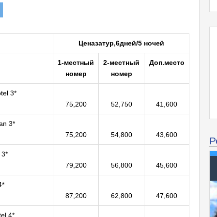
Цена
за
тур,
6
дней
/
5
ночей
1-местный
2-местный
Доп.
место
номер
номер
tel 3*
75,200
52,750
41,600
an 3*
75,200
54,800
43,600
Р
 3*
79,200
56,800
45,600
4*
87,200
62,800
47,600
el 4*