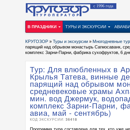
с 1996 года
В ПРАЗДНИКИ
ТУРЫ И ЭКСКУРСИИ
АВИАБ
КРУГОЗОР
»
Туры и экскурсии
»
Многодневные ту
парящий над обрывом монастырь Сагмосаванк, сред
комплекс Зарни-Парни, фабрика сухофруктов, 6 дне
Тур: Для влюбленных в Ар
Крылья Татева, винные де
парящий над обрывом мон
средневековые храмы Ахпа
мин. вод Джермук, водопа
комплекс Зарни-Парни, фа
авиа, май - сентябрь)
КОД ЭКСКУРСИИ:
36418
Программа тура составлена для тех, кто уже н