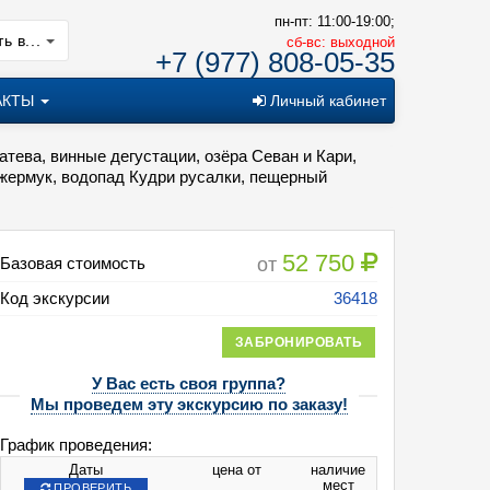
пн-пт: 11:00-19:00;
ь в...
cб-вс: выходной
+7 (977) 808-05-35
АКТЫ
Личный кабинет
тева, винные дегустации, озёра Севан и Кари,
Джермук, водопад Кудри русалки, пещерный
52 750
от
Базовая стоимость
Код экскурсии
36418
ЗАБРОНИРОВАТЬ
У Вас есть своя группа?
Мы проведем эту экскурсию по заказу!
График проведения:
Даты
цена от
наличие
мест
ПРОВЕРИТЬ