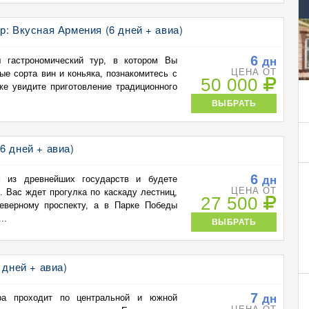
р: Вкусная Армения (6 дней + авиа)
6
дн
 гастрономический тур, в котором Вы
ЦЕНА ОТ
ые сорта вин и коньяка, познакомитесь с
50 000
же увидите приготовление традиционного
ВЫБРАТЬ
6 дней + авиа)
6
дн
 из древнейших государств и будете
ЦЕНА ОТ
. Вас ждет прогулка по каскаду лестниц,
27 500
еверному проспекту, а в Парке Победы
..
ВЫБРАТЬ
 дней + авиа)
7
дн
ра проходит по центральной и южной