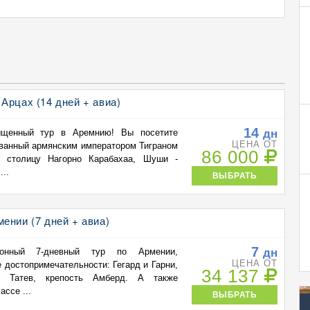
Арцах (14 дней + авиа)
14
дн
ыщенный тур в Аремнию! Вы посетите
ЦЕНА ОТ
нованный армянским императором Тиграном
86 000
- столицу Нагорно Карабахаа, Шуши -
..
ВЫБРАТЬ
ении (7 дней + авиа)
7
дн
сионный 7-дневный тур по Армении,
ЦЕНА ОТ
достопримечательности: Гегард и Гарни,
34 137
с Татев, крепость Амберд. А также
ассе ...
ВЫБРАТЬ