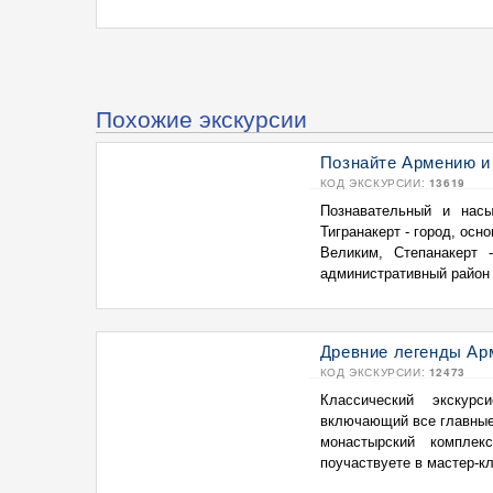
Похожие экскурсии
Познайте Армению и 
КОД ЭКСКУРСИИ:
13619
Познавательный и нас
Тигранакерт - город, ос
Великим, Степанакерт 
административный район .
Древние легенды Арм
КОД ЭКСКУРСИИ:
12473
Классический экскур
включающий все главные 
монастырский комплек
поучаствуете в мастер-кл