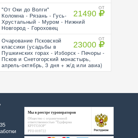
"От Оки до Волги"
ОТ
21490
Коломна - Рязань - Гусь-
Хрустальный - Муром - Нижний
Новгород - Гороховец
Очарование Псковской
ОТ
23000
классики (усадьбы в
Пушкинских горах - Изборск - Печоры -
Псков и Снетогорский монастырь,
апрель-октябрь, 3 дня + ж/д или авиа)
Р
Мы в реестре туроператоров
Общество с ограниченной
ответственностью "Турфирма
-35
КРУГОЗОР"
аботки
РТО 019722