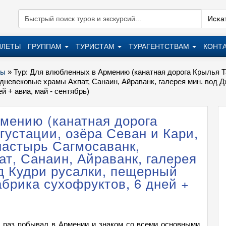
Искат
ИЛЕТЫ
ГРУППАМ
ТУРИСТАМ
ТУРАГЕНТСТВАМ
КОНТ
ры
»
Тур: Для влюбленных в Армению (канатная дорога Крылья Та
невековые храмы Ахпат, Санаин, Айраванк, галерея мин. вод 
й + авиа, май - сентябрь)
мению (канатная дорога
густации, озёра Севан и Кари,
астырь Сагмосаванк,
т, Санаин, Айраванк, галерея
д Кудри русалки, пещерный
брика сухофруктов, 6 дней +
е раз побывал в Армении и знаком со всеми основными