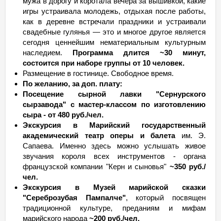
мужа в дорогу и коротала вечера за вышивкой, какие
игры устраивала молодежь, отдыхая после работы,
как в деревне встречали праздники и устраивали
свадебные гулянья — это и многое другое является
сегодня ценнейшим нематериальным культурным
наследием.
Программа длится ~30 минут,
состоится при наборе группы от 10 человек.
Размещение в гостинице. Свободное время.
По желанию, за доп. плату:
Посещение сырной лавки "Сернурского
сырзавода" с мастер-классом по изготовлению
сыра - от 480 руб./чел.
Экскурсия в Марийский государственный
академический театр оперы и балета
им. Э.
Сапаева. Именно здесь можно услышать живое
звучания короля всех инструментов - органа
французской компании "Керн и сыновья"
~350 руб./
чел.
Экскурсия в Музей марийской сказки
"Сереброзубая Пампалче"
, который посвящен
традиционной культуре, преданиям и мифам
марийского народа
~200 руб./чел.