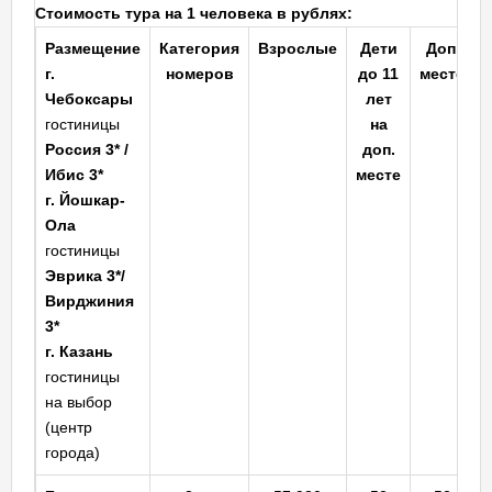
Стоимость тура на 1 человека в рублях:
Размещение
Категория
Взрослые
Дети
Доп.
г.
номеров
до 11
место
Чебоксары
лет
гостиницы
на
Россия 3* /
доп.
Ибис 3*
месте
г. Йошкар-
Ола
гостиницы
Эврика 3*/
Вирджиния
3*
г. Казань
гостиницы
на выбор
(центр
города)