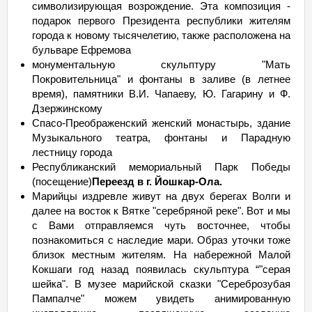
символизирующая возрождение. Эта композиция -
подарок первого Президента республики жителям
города к новому тысячелетию, также расположена на
бульваре Ефремова
монументальную скульптуру "Мать
Покровительница" и фонтаны в заливе (в летнее
время), памятники В.И. Чапаеву, Ю. Гагарину и Ф.
Дзержинскому
Спасо-Преображенский женский монастырь, здание
Музыкального театра, фонтаны и Парадную
лестницу города
Республиканский мемориальный Парк Победы
(посещение)
Переезд в г. Йошкар-Ола.
Марийцы издревле живут на двух берегах Волги и
далее на восток к Вятке "серебряной реке". Вот и мы
с Вами отправляемся чуть восточнее, чтобы
познакомиться с наследие мари. Образ уточки тоже
близок местным жителям. На набережной Малой
Кокшаги год назад появилась скульптура “"серая
шейка". В музее марийской сказки "Сереброзубая
Пампалче" можем увидеть анимированную