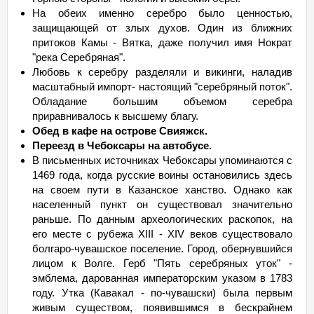
На обеих именно серебро было ценностью,
защищающей от злых духов. Один из ближних
притоков Камы - Вятка, даже получил имя Нократ
"река Серебряная".
Любовь к серебру разделяли и викинги, наладив
масштабный импорт- настоящий "серебряный поток".
Обладание большим объемом серебра
приравнивалось к высшему благу.
Обед в кафе на острове Свияжск.
Переезд в Чебоксары на автобусе.
В письменных источниках Чебоксары упоминаются с
1469 года, когда русские воины остановились здесь
на своем пути в Казанское ханство. Однако как
населенный пункт он существовал значительно
раньше. По данным археологических раскопок, на
его месте с рубежа XIII - XIV веков существовало
болгаро-чувашское поселение. Город, обернувшийся
лицом к Волге. Герб "Пять серебряных уток" -
эмблема, дарованная императорским указом в 1783
году. Утка (Кавакал - по-чувашски) была первым
живым существом, появившимся в бескрайнем