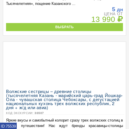
Тысячелетняя», пощение Казанского ...
5
дн
ЦЕНА ОТ
13 990
ВЫБРАТЬ
Волжские сестрицы – древние столицы
(тысячелетняя Казань - марийский царь-град Йошкар-
Ола - чувашская столица Чебоксары, с дегустацией
национальных кухонь трех волжских республик, 2
дня + ж/д или авиа)
КОД ЭКСКУРСИИ:
30507
Яркие вкусы и самобытный колорит сразу трех волжских столиц в
одном путешествии! Нас ждут бренды красавицы-столицы
ID:75539