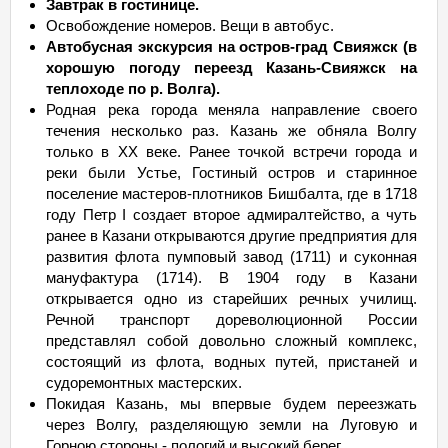
Завтрак в гостинице.
Освобождение номеров. Вещи в автобус.
Автобусная экскурсия на остров-град Свияжск (в
хорошую погоду переезд Казань-Свияжск на
теплоходе по р. Волга).
Родная река города меняла направление своего
течения несколько раз. Казань же обняла Волгу
только в ХХ веке. Ранее точкой встречи города и
реки были Устье, Гостиный остров и старинное
поселение мастеров-плотников Бишбалта, где в 1718
году Петр I создает второе адмиралтейство, а чуть
ранее в Казани открываются другие предприятия для
развития флота пумповый завод (1711) и суконная
мануфактура (1714). В 1904 году в Казани
открывается одно из старейших речных училищ.
Речной транспорт дореволюционной России
представлял собой довольно сложный комплекс,
состоящий из флота, водных путей, пристаней и
судоремонтных мастерских.
Покидая Казань, мы впервые будем переезжать
через Волгу, разделяющую земли на Луговую и
Горною стороны - пологий и высокий берег.