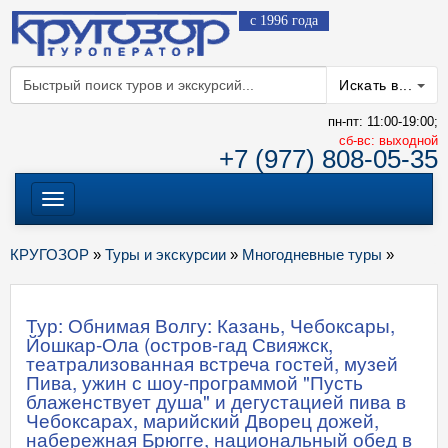
с 1996 года
Искать в...
пн-пт: 11:00-19:00;
cб-вс: выходной
+7 (977) 808-05-35
Меню
КРУГОЗОР
»
Туры и экскурсии
»
Многодневные туры
»
Тур: Обнимая Волгу: Казань, Чебоксары,
Йошкар-Ола (остров-гад Свияжск,
театрализованная встреча гостей, музей
Пива, ужин с шоу-программой "Пусть
блаженствует душа" и дегустацией пива в
Чебоксарах, марийский Дворец дожей,
набережная Брюгге, национальный обед в