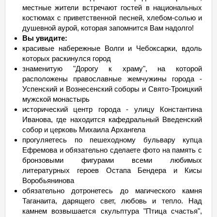
местные жители встречают гостей в национальных
костюмах с приветственной песней, хлебом-солью и
душевной аурой, которая запомнится Вам надолго!
Вы увидите:
красивые набережные Волги и Чебоксарки, вдоль
которых раскинулся город
знаменитую "Дорогу к храму", на которой
расположены православные жемчужины города -
Успенский и Вознесенский соборы и Свято-Троицкий
мужской монастырь
исторический центр города - улицу Константина
Иванова, где находится кафедральный Введенский
собор и церковь Михаила Архангела
прогуляетесь по пешеходному бульвару купца
Ефремова и обязательно сделаете фото на память с
бронзовыми фигурами всеми любимых
литературных героев Остапа Бендера и Кисы
Воробьянинова
обязательно дотронетесь до магического камня
Таганаита, дарящего свет, любовь и тепло. Над
камнем возвышается скульптура "Птица счастья",