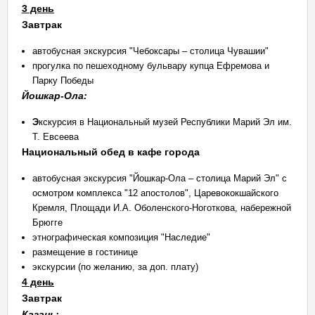
3 день
Завтрак
автобусная экскурсия "Чебоксары – столица Чувашии"
прогулка по пешеходному бульвару купца Ефремова и
Парку Победы
Йошкар-Ола:
Э
кскурсия в Национальный музей Республики Марий Эл им.
Т. Евсеева
Национальный обед в кафе города
автобусная экскурсия "Йошкар-Ола – столица Марий Эл" с
осмотром комплекса "12 апостолов", Царевококшайского
Кремля, Площади И.А. Оболенского-Ноготкова, набережной
Брюгге
этнографическая композиция "Наследие"
размещение в гостинице
экскурсии (по желанию, за доп. плату)
4 день
Завтрак
Казань: