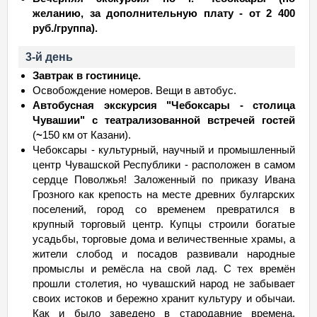
желанию, за дополнительную плату - от 2 400
руб./группа).
3-й день
Завтрак в гостинице.
Освобождение номеров. Вещи в автобус.
Автобусная экскурсия "Чебоксары - столица
Чувашии" с театрализованной встречей гостей
(
~
150 км от Казани).
Чебоксары - культурный, научный и промышленный
центр Чувашской Республики - расположен в самом
сердце Поволжья! Заложенный по приказу Ивана
Грозного как крепость на месте древних булгарских
поселений, город со временем превратился в
крупный торговый центр. Купцы строили богатые
усадьбы, торговые дома и величественные храмы, а
жители слобод и посадов развивали народные
промыслы и ремёсла на свой лад. С тех времён
прошли столетия, но чувашский народ не забывает
своих истоков и бережно хранит культуру и обычаи.
Как и было заведено в стародавние времена,