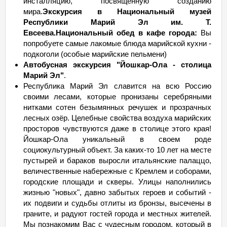
инсталляцию, посвященную созданию
мира.
Экскурсия в Национальный музей
Республики Марий Эл им. Т.
Евсеева.
Национальный обед в кафе города:
Вы
попробуете самые лакомые блюда марийской кухни -
подкоголи (особые марийские пельмени)
Автобусная экскурсия "Йошкар-Ола - столица
Марий Эл"
.
Республика Марий Эл славится на всю Россию
своими лесами, которые пронизаны серебряными
нитками сотен безымянных речушек и прозрачных
лесных озёр. Целебные свойства воздуха марийских
просторов чувствуются даже в столице этого края!
Йошкар-Ола уникальный в своем роде
социокультурный объект. За каких-то 10 лет на месте
пустырей и бараков выросли итальянские палаццо,
величественные набережные с Кремлем и соборами,
городские площади и скверы. Улицы наполнились
жизнью "новых", давно забытых героев и событий -
их подвиги и судьбы отлиты из бронзы, высечены в
граните, и радуют гостей города и местных жителей.
Мы познакомим Вас с чудесным городом, который в