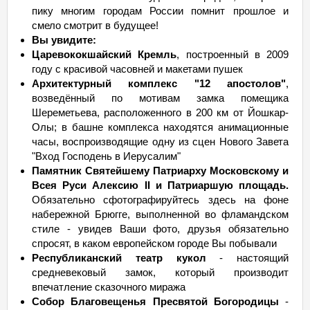
пику многим городам России помнит прошлое и
смело смотрит в будущее!
Вы увидите:
Царевококшайский Кремль
, построенный в 2009
году с красивой часовней и макетами пушек
Архитектурный комплекс "12 апостолов"
,
возведённый по мотивам замка помещика
Шереметьева, расположенного в 200 км от Йошкар-
Олы; в башне комплекса находятся анимационные
часы, воспроизводящие одну из сцен Нового Завета
"Вход Господень в Иерусалим"
Памятник Святейшему Патриарху Московскому и
Всея Руси Алексию II и Патриаршую площадь.
Обязательно сфотографируйтесь здесь на фоне
набережной Брюгге, выполненной во фламандском
стиле - увидев Ваши фото, друзья обязательно
спросят, в каком европейском городе Вы побывали
Республиканский театр кукол
- настоящий
средневековый замок, который производит
впечатление сказочного миража
Собор Благовещенья Пресвятой Богородицы
-