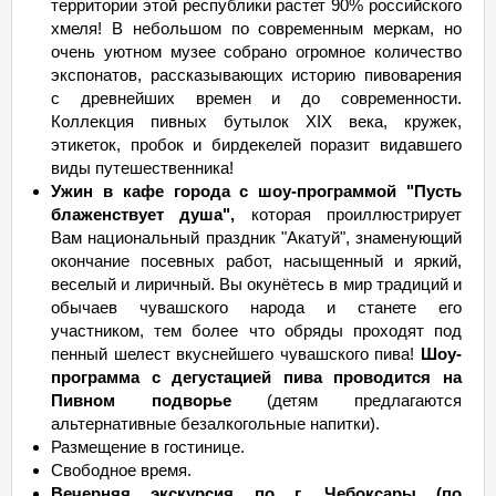
территории этой республики растет 90% российского
хмеля! В небольшом по современным меркам, но
очень уютном музее собрано огромное количество
экспонатов, рассказывающих историю пивоварения
с древнейших времен и до современности.
Коллекция пивных бутылок XIX века, кружек,
этикеток, пробок и бирдекелей поразит видавшего
виды путешественника!
Ужин в кафе города с шоу-программой "Пусть
блаженствует душа",
которая проиллюстрирует
Вам национальный праздник "Акатуй", знаменующий
окончание посевных работ, насыщенный и яркий,
веселый и лиричный. Вы окунётесь в мир традиций и
обычаев чувашского народа и станете его
участником, тем более что обряды проходят под
пенный шелест вкуснейшего чувашского пива!
Шоу-
программа с дегустацией пива проводится на
Пивном подворье
(детям предлагаются
альтернативные безалкогольные напитки).
Размещение в гостинице.
Свободное время.
Вечерняя экскурсия по г. Чебоксары (по