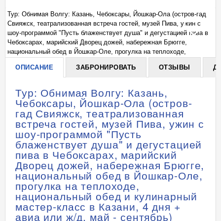
Тур: Обнимая Волгу: Казань, Чебоксары, Йошкар-Ола (остров-гад
Ту
Свияжск, театрализованная встреча гостей, музей Пива, ужин с
Св
+
в
шоу-программой "Пусть блаженствует душа" и дегустацией пива в
шо
Чебоксарах, марийский Дворец дожей, набережная Брюгге,
Че
национальный обед в Йошкар-Оле, прогулка на теплоходе,
на
национальный обед и кулинарный мастер-класс в Казани, 4 дня +
на
ОПИСАНИЕ
ЗАБРОНИРОВАТЬ
ОТЗЫВЫ
Д
авиа или ж/д, май - сентябрь)
ав
Тур: Обнимая Волгу: Казань,
Чебоксары, Йошкар-Ола (остров-
гад Свияжск, театрализованная
встреча гостей, музей Пива, ужин с
шоу-программой "Пусть
блаженствует душа" и дегустацией
пива в Чебоксарах, марийский
Дворец дожей, набережная Брюгге,
национальный обед в Йошкар-Оле,
прогулка на теплоходе,
национальный обед и кулинарный
мастер-класс в Казани, 4 дня +
авиа или ж/д, май - сентябрь)