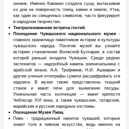
океане. Именно Кавакал создала сушу, вытаскивая
со дна на поверхность глину, камни и землю. Утка,
как один из священных символов, часто фигурирует
в народном творчестве.
Театрализованная встреча гостей.
Посещение Чувашского национального музея
-
главного хранилища памятников истории и культуры
чувашского народа. Посетив музей вы узнаете
историю становления Волжской Булгарии, в состав
которой раньше входила Чувашия. Среди редких
экспонатов — надгробный камень военачальника с
арабской вязью. А.А. Трофимов, Н.И. Ашмарин и
другие ученые-этнографы сумели расшифровать эти
надписи. В музее также представлены ткацкий
станок и макет печи для выжигания посуды.
Уникальная часть коллекции — макет крепости
Чебоксар XVI века, а также чувашские, татарские,
марийские и русские народные костюмы.
Посещение Музея Пива.
Пиво - традиционный напиток чувашей, которые
знают толк в пивном искусстве, ведь именно на