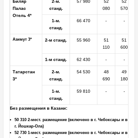
Биляр
2-м.
57 980
52
52
Палас
станд.
080
570
Отель 4*
1-м.
66 470
-
-
станд.
Азимут 3*
2-м станд.
55 960
51
51
110
600
1-м станд.
62 430
-
-
Татарстан
2-м.
54 530
48
49
3*
станд.
690
180
1-м.
59 810
-
-
станд.
Без размещения в Казани:
50 310 2-мест. размещение (включено в г. Чебоксары и в
г. Йошкар-Ола)
52 730 1-мест. размещение (включено в г. Чебоксары и в