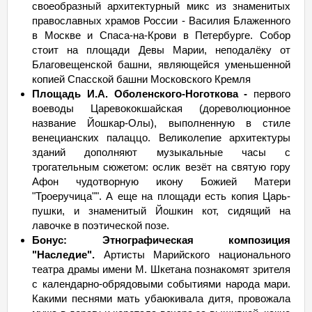
своеобразный архитектурный микс из знаменитых
православных храмов России - Василия Блаженного
в Москве и Спаса-на-Крови в Петербурге. Собор
стоит на площади Девы Марии, неподалёку от
Благовещенской башни, являющейся уменьшенной
копией Спасской башни Московского Кремля
Площадь И.А. Оболенского-Ноготкова -
первого
воеводы Царевококшайская (дореволюционное
название Йошкар-Олы), выполненную в стиле
венецианских палаццо. Великолепие архитектуры
зданий дополняют музыкальные часы с
трогательным сюжетом: ослик везёт на святую гору
Афон чудотворную икону Божией Матери
"Троеручица"". А еще на площади есть копия Царь-
пушки, и знаменитый Йошкин кот, сидящий на
лавочке в поэтической позе.
Бонус: Этнографическая композиция
"Наследие".
Артисты Марийского национального
театра драмы имени М. Шкетана познакомят зрителя
с календарно-обрядовыми событиями народа мари.
Какими песнями мать убаюкивала дитя, провожала