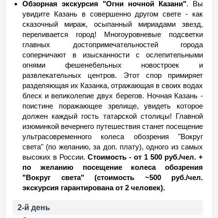
Обзорная экскурсия "Огни ночной Казани"
. Вы
увидите Казань в совершенно другом свете - как
сказочный мираж, осыпанный мириадами звезд,
переливается город! Многоуровневые подсветки
главных достопримечательностей города
соперничают в изысканности с ослепительными
огнями фешенебельных новостроек и
развлекательных центров. Этот спор примиряет
разделяющая их Казанка, отражающая в своих водах
блеск и великолепие двух берегов. Ночная Казань -
поистине поражающее зрелище, увидеть которое
должен каждый гость татарской столицы! Главной
изюминкой вечернего путешествия станет посещение
ультрасовременного колеса обозрения "Вокруг
света" (по желанию, за доп. плату), одного из самых
высоких в России.
Стоимость - от 1 500 руб./чел. +
по желанию посещение колеса обозрения
"Вокруг света" (стоимость ~500 руб./чел.
экскурсия гарантирована от 2 человек).
2-й день