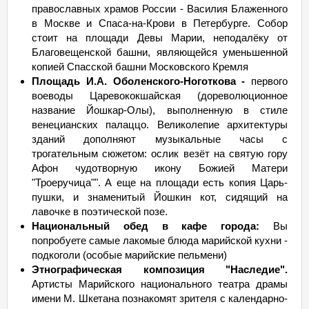
православных храмов России - Василия Блаженного
в Москве и Спаса-на-Крови в Петербурге. Собор
стоит на площади Девы Марии, неподалёку от
Благовещенской башни, являющейся уменьшенной
копией Спасской башни Московского Кремля
Площадь И.А. Оболенского-Ноготкова -
первого
воеводы Царевококшайская (дореволюционное
название Йошкар-Олы), выполненную в стиле
венецианских палаццо. Великолепие архитектуры
зданий дополняют музыкальные часы с
трогательным сюжетом: ослик везёт на святую гору
Афон чудотворную икону Божией Матери
"Троеручица"". А еще на площади есть копия Царь-
пушки, и знаменитый Йошкин кот, сидящий на
лавочке в поэтической позе.
Национальный обед в кафе города:
Вы
попробуете самые лакомые блюда марийской кухни -
подкоголи (особые марийские пельмени)
Этнографическая композиция "Наследие".
Артисты Марийского национального театра драмы
имени М. Шкетана познакомят зрителя с календарно-