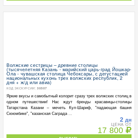
Волжские сестрицы – древние столицы
(тысячелетняя Казань - марийский царь-град Йошкар-
Ола - чувашская столица Чебоксары, с дегустацией
национальных кухонь трех волжских республик, 2
дня + ж/д или авиа)
КОД ЭКСКУРСИИ:
30507
Яркие вкусы и самобытный колорит сразу трех волжских столиц в
одном путешествии! Нас ждут бренды красавицы-столицы
Татарстана Казани – мечеть Кул-Шариф, "падающая башня
Сююмбике", "казанская Саграда ...
2
дн
ЦЕНА ОТ
17 800