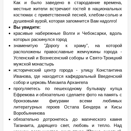
Как и было заведено в стародавние времена,
местные жители встречают гостей в национальных
костюмах с приветственной песней, хлебом-солью и
душевной аурой, которая запомнится Вам надолго!
Вы увидите:
красивые набережные Волги и Чебоксарки, вдоль
которых раскинулся город
знаменитую "Дорогу к храму", на которой
расположены православные жемчужины города -
Успенский и Вознесенский соборы и Свято-Троицкий
мужской монастырь
исторический центр города - улицу Константина
Иванова, где находится кафедральный Введенский
собор и церковь Михаила Архангела
прогуляетесь по пешеходному бульвару купца
Ефремова и обязательно сделаете фото на память с
бронзовыми фигурами всеми любимых
литературных героев Остапа Бендера и Кисы
Воробьянинова
обязательно дотронетесь до магического камня
Таганаита, дарящего свет, любовь и тепло. Над