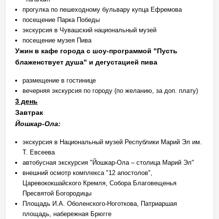
прогулка по пешеходному бульвару купца Ефремова
посещение Парка Победы
экскурсия в Чувашский национальный музей
посещение музея Пива
Ужин в кафе города с шоу-программой "Пусть
блаженствует душа" и дегустацией пива
размещение в гостинице
вечерняя экскурсия по городу (по желанию, за доп. плату)
3 день
Завтрак
Йошкар-Ола:
экскурсия в Национальный музей Республики Марий Эл им.
Т. Евсеева
автобусная экскурсия "Йошкар-Ола – столица Марий Эл"
внешний осмотр комплекса "12 апостолов",
Царевококшайского Кремля, Собора Благовещенья
Пресвятой Богородицы
Площадь И.А. Оболенского-Ноготкова, Патриаршая
площадь, набережная Брюгге