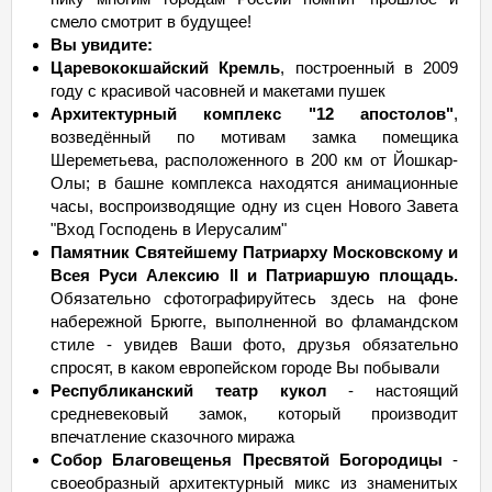
смело смотрит в будущее!
Вы увидите:
Царевококшайский Кремль
, построенный в 2009
году с красивой часовней и макетами пушек
Архитектурный комплекс "12 апостолов"
,
возведённый по мотивам замка помещика
Шереметьева, расположенного в 200 км от Йошкар-
Олы; в башне комплекса находятся анимационные
часы, воспроизводящие одну из сцен Нового Завета
"Вход Господень в Иерусалим"
Памятник Святейшему Патриарху Московскому и
Всея Руси Алексию II и Патриаршую площадь.
Обязательно сфотографируйтесь здесь на фоне
набережной Брюгге, выполненной во фламандском
стиле - увидев Ваши фото, друзья обязательно
спросят, в каком европейском городе Вы побывали
Республиканский театр кукол
- настоящий
средневековый замок, который производит
впечатление сказочного миража
Собор Благовещенья Пресвятой Богородицы
-
своеобразный архитектурный микс из знаменитых