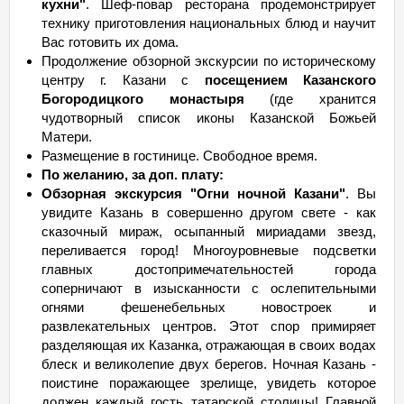
кухни"
. Шеф-повар ресторана продемонстрирует
технику приготовления национальных блюд и научит
Вас готовить их дома.
Продолжение обзорной экскурсии по историческому
центру г. Казани с
посещением Казанского
Богородицкого монастыря
(где хранится
чудотворный список иконы Казанской Божьей
Матери.
Размещение в гостинице. Свободное время.
По желанию, за доп. плату:
Обзорная экскурсия "Огни ночной Казани"
. Вы
увидите Казань в совершенно другом свете - как
сказочный мираж, осыпанный мириадами звезд,
переливается город! Многоуровневые подсветки
главных достопримечательностей города
соперничают в изысканности с ослепительными
огнями фешенебельных новостроек и
развлекательных центров. Этот спор примиряет
разделяющая их Казанка, отражающая в своих водах
блеск и великолепие двух берегов. Ночная Казань -
поистине поражающее зрелище, увидеть которое
должен каждый гость татарской столицы! Главной