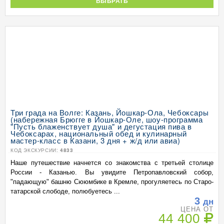
ВЫБРАТЬ
Три града на Волге: Казань, Йошкар-Ола, Чебоксары
(набережная Брюгге в Йошкар-Оле, шоу-программа
"Пусть блаженствует душа" и дегустация пива в
Чебоксарах, национальный обед и кулинарный
мастер-класс в Казани, 3 дня + ж/д или авиа)
КОД ЭКСКУРСИИ:
4833
Наше путешествие начнется со знакомства с третьей столице
России - Казанью. Вы увидите Петропавловский собор,
"падающую" башню Сююмбике в Кремле, прогуляетесь по Старо-
татарской слободе, полюбуетесь ...
3
дн
ЦЕНА ОТ
44 400