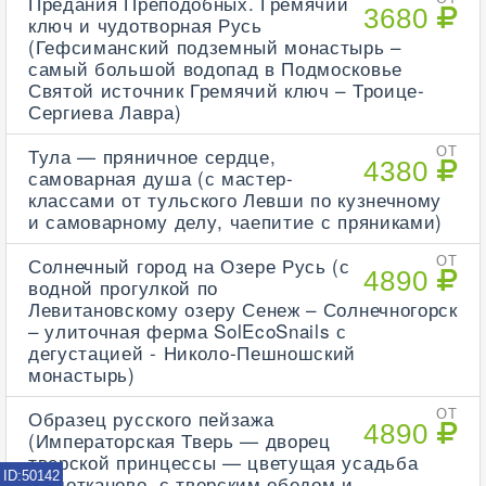
Предания Преподобных. Гремячий
3680
ключ и чудотворная Русь
(Гефсиманский подземный монастырь –
самый большой водопад в Подмосковье
Святой источник Гремячий ключ – Троице-
Сергиева Лавра)
Тула — пряничное сердце,
ОТ
4380
самоварная душа (с мастер-
классами от тульского Левши по кузнечному
и самоварному делу, чаепитие с пряниками)
Солнечный город на Озере Русь (с
ОТ
4890
водной прогулкой по
Левитановскому озеру Сенеж – Солнечногорск
– улиточная ферма SolEcoSnails с
дегустацией - Николо-Пешношский
монастырь)
Образец русского пейзажа
ОТ
4890
(Императорская Тверь — дворец
тверской принцессы — цветущая усадьба
ID:50142
Домотканово, с тверским обедом и