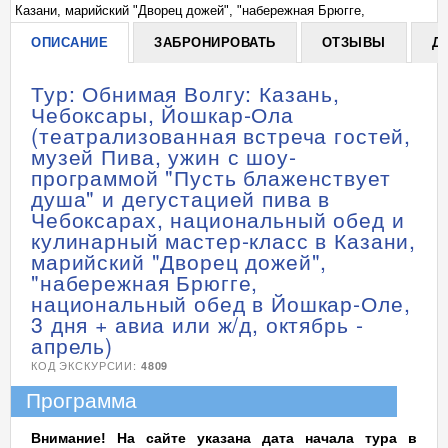
Казани, марийский "Дворец дожей", "набережная Брюгге,
Ка
-
национальный обед в Йошкар-Оле, 3 дня + авиа или ж/д, октябрь -
на
ОПИСАНИЕ
ЗАБРОНИРОВАТЬ
ОТЗЫВЫ
Д
апрель)
ап
Тур: Обнимая Волгу: Казань,
Чебоксары, Йошкар-Ола
(театрализованная встреча гостей,
музей Пива, ужин с шоу-
программой "Пусть блаженствует
душа" и дегустацией пива в
Чебоксарах, национальный обед и
кулинарный мастер-класс в Казани,
марийский "Дворец дожей",
"набережная Брюгге,
национальный обед в Йошкар-Оле,
3 дня + авиа или ж/д, октябрь -
апрель)
КОД ЭКСКУРСИИ:
4809
Программа
Внимание! На сайте указана дата начала тура в