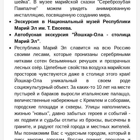
шейка". В музее марийской сказки "Сереброзубая
Пампалче" можем увидеть анимированную
инсталляцию, посвященную созданию мира.
Экскурсия в Национальный музей Республики
Марий Эл им. Т. Евсеева.
Автобусная экскурсия "Йошкар-Ола - столица
Марий Эл"
.
Республика Марий Эл славится на всю Россию
своими лесами, которые пронизаны серебряными
нитками сотен безымянных речушек и прозрачных
лесных озёр. Целебные свойства воздуха марийских
просторов чувствуются даже в столице этого края!
Йошкар-Ола уникальный в своем роде
социокультурный объект. За каких-то 10 лет на месте
пустырей и бараков выросли итальянские палаццо,
величественные набережные с Кремлем и соборами,
городские площади и скверы. Улицы наполнились
жизнью "новых", давно забытых героев и событий -
их подвиги и судьбы отлиты из бронзы, высечены в
граните, и радуют гостей города и местных жителей.
Мы познакомим Вас с чудесным городом, который в
пику многим городам России помнит прошлое и