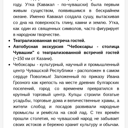
году. Утка (Кавакал - по-чувашски) была первым
живым существом, появившимся в бескрайнем
океане. Именно Кавакал создала сушу, вытаскивая
со дна на поверхность глину, камни и землю. Утка,
как один из священных символов, часто фигурирует
в народном творчестве.
Театрализованная встреча гостей.
Автобусная экскурсия "Чебоксары - столица
Чувашии" с театрализованной встречей гостей
(
~
150 км от Казани).
Чебоксары - культурный, научный и промышленный
центр Чувашской Республики - расположен в самом
сердце Поволжья! Заложенный по приказу Ивана
Грозного как крепость на месте древних булгарских
поселений, город со временем превратился в
крупный торговый центр. Купцы строили богатые
усадьбы, торговые дома и величественные храмы, а
жители слобод и посадов развивали народные
промыслы и ремёсла на свой лад. С тех времён
прошли столетия, но чувашский народ не забывает
своих истоков и бережно хранит культуру и обычаи.