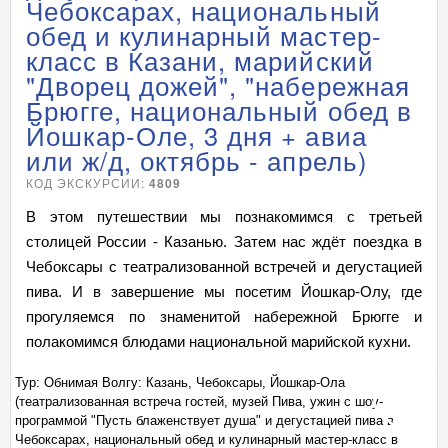
Чебоксарах, национальный
обед и кулинарный мастер-
класс в Казани, марийский
"Дворец дожей", "набережная
Брюгге, национальный обед в
Йошкар-Оле, 3 дня + авиа
или ж/д, октябрь - апрель)
КОД ЭКСКУРСИИ:
4809
В этом путешествии мы познакомимся с третьей
столицей России - Казанью. Затем нас ждёт поездка в
Чебоксары с театрализованной встречей и дегустацией
пива. И в завершение мы посетим Йошкар-Олу, где
прогуляемся по знаменитой набережной Брюгге и
полакомимся блюдами национальной марийской кухни.
Тур: Обнимая Волгу: Казань, Чебоксары, Йошкар-Ола
Ту
(театрализованная встреча гостей, музей Пива, ужин с шоу-
(т
+
программой "Пусть блаженствует душа" и дегустацией пива в
пр
Чебоксарах, национальный обед и кулинарный мастер-класс в
Че