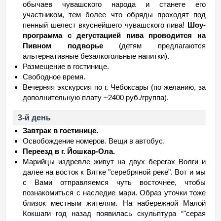
обычаев чувашского народа и станете его
участником, тем более что обряды проходят под
пенный шелест вкуснейшего чувашского пива!
Шоу-
программа с дегустацией пива проводится на
Пивном подворье
(детям предлагаются
альтернативные безалкогольные напитки).
Размещение в гостинице.
Свободное время.
Вечерняя экскурсия по г. Чебоксары (по желанию, за
дополнительную плату ~2400 руб./группа).
3-й день
Завтрак в гостинице.
Освобождение номеров. Вещи в автобус.
Переезд в г. Йошкар-Ола.
Марийцы издревле живут на двух берегах Волги и
далее на восток к Вятке "серебряной реке". Вот и мы
с Вами отправляемся чуть восточнее, чтобы
познакомиться с наследие мари. Образ уточки тоже
близок местным жителям. На набережной Малой
Кокшаги год назад появилась скульптура “"серая