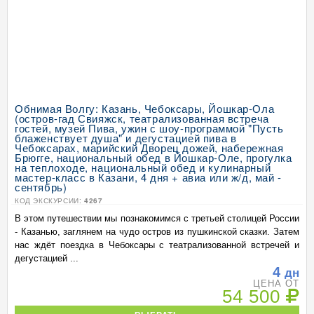
Обнимая Волгу: Казань, Чебоксары, Йошкар-Ола
(остров-гад Свияжск, театрализованная встреча
гостей, музей Пива, ужин с шоу-программой "Пусть
блаженствует душа" и дегустацией пива в
Чебоксарах, марийский Дворец дожей, набережная
Брюгге, национальный обед в Йошкар-Оле, прогулка
на теплоходе, национальный обед и кулинарный
мастер-класс в Казани, 4 дня + авиа или ж/д, май -
сентябрь)
КОД ЭКСКУРСИИ:
4267
В этом путешествии мы познакомимся с третьей столицей России
- Казанью, заглянем на чудо остров из пушкинской сказки. Затем
нас ждёт поездка в Чебоксары с театрализованной встречей и
дегустацией ...
4
дн
ЦЕНА ОТ
54 500