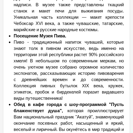
надписи. В музее также представлены ткацкий
станок и макет печи для выжигания посуды.
Уникальная часть коллекции — макет крепости
Чебоксар XVI века, а также чувашские, татарские,
марийские и русские народные костюмы.
Посещение Музея Пива.
Пиво - традиционный напиток чувашей, которые
знают толк в пивном искусстве, ведь именно на
территории этой республики растет 90% российского
хмеля! В небольшом по современным меркам, но
очень уютном музее собрано огромное количество
экспонатов, рассказывающих историю пивоварения
с древнейших времен и до современности.
Коллекция пивных бутылок XIX века, кружек,
этикеток, пробок и бирдекелей поразит видавшего
виды путешественника!
Обед в кафе города с шоу-программой "Пусть
блаженствует душа",
которая проиллюстрирует
Вам национальный праздник "Акатуй", знаменующий
окончание посевных работ, насыщенный и яркий,
веселый и лиричный. Вы окунётесь в мир традиций и