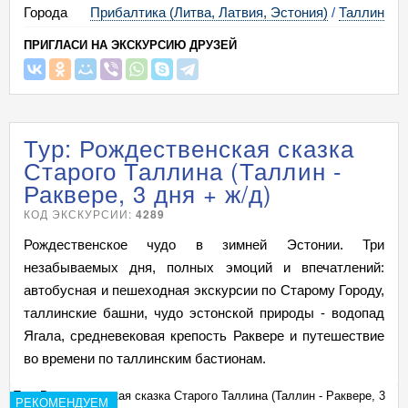
Города
Прибалтика (Литва, Латвия, Эстония)
/
Таллин
ПРИГЛАСИ НА ЭКСКУРСИЮ ДРУЗЕЙ
Тур: Рождественская сказка
Старого Таллина (Таллин -
Раквере, 3 дня + ж/д)
КОД ЭКСКУРСИИ:
4289
Рождественское чудо в зимней Эстонии. Три
незабываемых дня, полных эмоций и впечатлений:
автобусная и пешеходная экскурсии по Старому Городу,
таллинские башни, чудо эстонской природы - водопад
Ягала, средневековая крепость Раквере и путешествие
во времени по таллинским бастионам.
3
Тур: Рождественская сказка Старого Таллина (Таллин - Раквере, 3
Ту
РЕКОМЕНДУЕМ