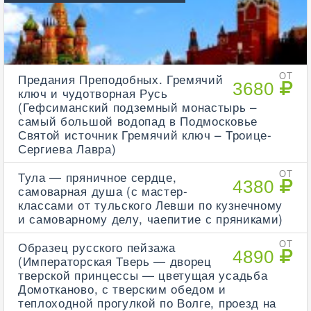
Предания Преподобных. Гремячий
ОТ
3680
ключ и чудотворная Русь
(Гефсиманский подземный монастырь –
самый большой водопад в Подмосковье
Святой источник Гремячий ключ – Троице-
Сергиева Лавра)
Тула — пряничное сердце,
ОТ
4380
самоварная душа (с мастер-
классами от тульского Левши по кузнечному
и самоварному делу, чаепитие с пряниками)
Образец русского пейзажа
ОТ
4890
(Императорская Тверь — дворец
тверской принцессы — цветущая усадьба
Домотканово, с тверским обедом и
теплоходной прогулкой по Волге, проезд на