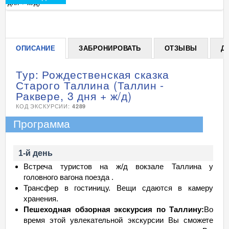
дня + ж/д)
дн
+
ОПИСАНИЕ
ЗАБРОНИРОВАТЬ
ОТЗЫВЫ
Д
Тур: Рождественская сказка
Старого Таллина (Таллин -
Раквере, 3 дня + ж/д)
КОД ЭКСКУРСИИ:
4289
Программа
1-й день
Встреча туристов на ж/д вокзале Таллина у
головного вагона поезда .
Трансфер в гостиницу. Вещи сдаются в камеру
хранения.
Пешеходная обзорная экскурсия по Таллину:
Во
время этой увлекательной экскурсии Вы сможете