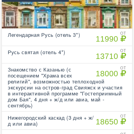
Легендарная Русь (отель 3*)
ОТ
11990
Русь святая (отель 4*)
ОТ
13710
Знакомство с Казанью (с
ОТ
18000
посещением "Храма всех
религий", возможностью теплоходной
экскурсии на остров-град Свияжск и участия
в интерактивной программе "Гостеприимный
дом Бая", 4 дня + ж/д или авиа, май -
сентябрь)
Нижегородский каскад (3 дня + ж/
ОТ
18650
д или авиа)