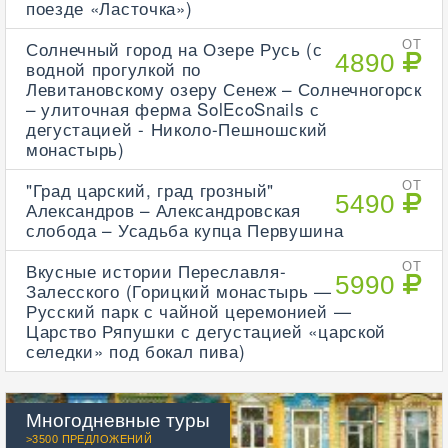
поезде «Ласточка»)
Солнечный город на Озере Русь (с
ОТ
4890
водной прогулкой по
Левитановскому озеру Сенеж – Солнечногорск
– улиточная ферма SolEcoSnails с
дегустацией - Николо-Пешношский
монастырь)
"Град царский, град грозный"
ОТ
5490
Александров – Александровская
слобода – Усадьба купца Первушина
Вкусные истории Переславля-
ОТ
5990
Залесского (Горицкий монастырь —
Русский парк с чайной церемонией —
Царство Ряпушки с дегустацией «царской
селедки» под бокал пива)
Многодневные туры
>3500 ПРЕДЛОЖЕНИЙ