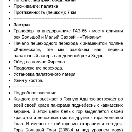
Проживание:
палатка
Протяженность (пешком):
7 км
------------------------------------------------------------
Завтрак.
Трансфер на внедорожнике ГАЗ-66 к месту слияния
рек Большой и Малый Сахрай – «Тайвань».
Начало пешеходного перехода к знаменитой поляне
«Княжеская», где мы разобьем наш первый
палаточный лагерь над долиной реки Ходзь.
Обед на поляне Фирсова.
Продолжение перехода.
Установка палаточного лагеря.
Ужин у костра.
-------------------
Подробное описание
Каждого кто въезжает в Горную Адыгею встречает во
всей своей красе панорама поднебесных кавказских
вершин. В этой цепи белых гор выделяется своей
красотой и непохожестью на другие - гора Большой
Тхач. И именно к этой горе мы отправимся сегодня.
Гора Большой Тхач (2368,4 м над уровнем моря)