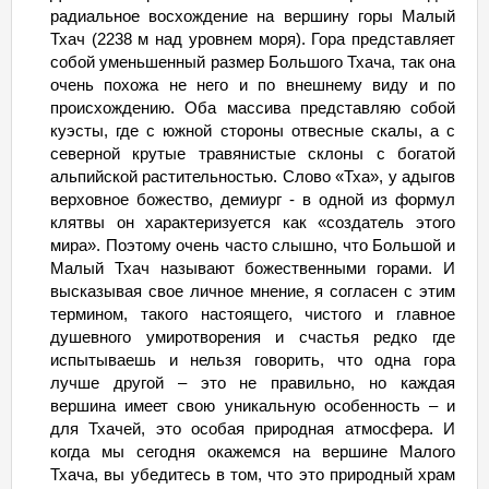
радиальное восхождение на вершину горы Малый
Тхач (2238 м над уровнем моря). Гора представляет
собой уменьшенный размер Большого Тхача, так она
очень похожа не него и по внешнему виду и по
происхождению. Оба массива представляю собой
куэсты, где с южной стороны отвесные скалы, а с
северной крутые травянистые склоны с богатой
альпийской растительностью. Слово «Тха», у адыгов
верховное божество, демиург - в одной из формул
клятвы он характеризуется как «создатель этого
мира». Поэтому очень часто слышно, что Большой и
Малый Тхач называют божественными горами. И
высказывая свое личное мнение, я согласен с этим
термином, такого настоящего, чистого и главное
душевного умиротворения и счастья редко где
испытываешь и нельзя говорить, что одна гора
лучше другой – это не правильно, но каждая
вершина имеет свою уникальную особенность – и
для Тхачей, это особая природная атмосфера. И
когда мы сегодня окажемся на вершине Малого
Тхача, вы убедитесь в том, что это природный храм