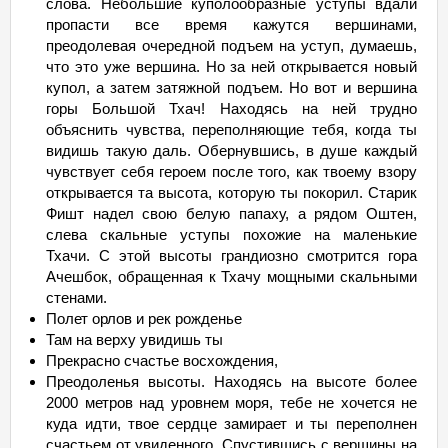
слова. Небольшие куполообразные уступы вдали
пропасти все время кажутся вершинами,
преодолевая очередной подъем на уступ, думаешь,
что это уже вершина. Но за ней открывается новый
купол, а затем затяжной подъем. Но вот и вершина
горы Большой Тхач! Находясь на ней трудно
объяснить чувства, переполняющие тебя, когда ты
видишь такую даль. Обернувшись, в душе каждый
чувствует себя героем после того, как твоему взору
открывается та высота, которую ты покорил. Старик
Фишт надел свою белую папаху, а рядом Оштен,
слева скальные уступы похожие на маленькие
Тхачи. С этой высоты грандиозно смотрится гора
Ачешбок, обращенная к Тхачу мощными скальными
стенами.
Полет орлов и рек рожденье
Там на верху увидишь ты
Прекрасно счастье восхождения,
Преодоленья высоты. Находясь на высоте более
2000 метров над уровнем моря, тебе не хочется не
куда идти, твое сердце замирает и ты переполнен
счастьем от увиденного. Спустившись с вершины на