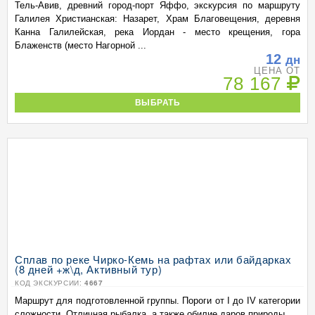
Тель-Авив, древний город-порт Яффо, экскурсия по маршруту
Галилея Христианская: Назарет, Храм Благовещения, деревня
Канна Галилейская, река Иордан - место крещения, гора
Блаженств (место Нагорной ...
12
дн
ЦЕНА ОТ
78 167
ВЫБРАТЬ
Сплав по реке Чирко-Кемь на рафтах или байдарках
(8 дней +ж\д, Активный тур)
КОД ЭКСКУРСИИ:
4667
Маршрут для подготовленной группы. Пороги от I до IV категории
сложности. Отличная рыбалка, а также обилие даров природы.