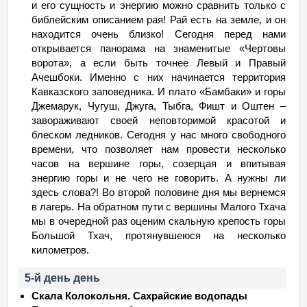
и его сущность и энергию можно сравнить только с
библейским описанием рая! Рай есть на земле, и он
находится очень близко! Сегодня перед нами
открывается панорама на знаменитые «Чертовы
ворота», а если быть точнее Левый и Правый
Ачешбоки. Именно с них начинается территория
Кавказского заповедника. И плато «Бамбаки» и горы
Джемарук, Чугуш, Джуга, Тыбга, Фишт и Оштен –
завораживают своей неповторимой красотой и
блеском ледников. Сегодня у нас много свободного
времени, что позволяет нам провести несколько
часов на вершине горы, созерцая и впитывая
энергию горы и не чего не говорить. А нужны ли
здесь слова?! Во второй половине дня мы вернемся
в лагерь. На обратном пути с вершины Малого Тхача
мы в очередной раз оценим скальную крепость горы
Большой Тхач, протянувшеюся на несколько
километров.
5-й день день
Скала Колокольня. Сахрайские водопады