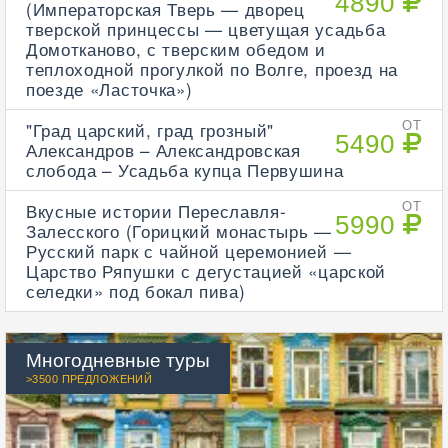
4890
(Императорская Тверь — дворец
тверской принцессы — цветущая усадьба
Домотканово, с тверским обедом и
теплоходной прогулкой по Волге, проезд на
поезде «Ласточка»)
"Град царский, град грозный"
ОТ
5490
Александров – Александровская
слобода – Усадьба купца Первушина
Вкусные истории Переславля-
ОТ
5990
Залесского (Горицкий монастырь —
Русский парк с чайной церемонией —
Царство Ряпушки с дегустацией «царской
селедки» под бокал пива)
Многодневные туры
>3500 ПРЕДЛОЖЕНИЙ