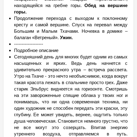
находящейся на гребне горы.
Обед на вершине
горы.
Продолжение перехода с выходом к поклонному
кресту и самой вершине. Спуск на перевал между
Большим и Малым Тхачами. Ночевка в домике –
балаган «Ветреный».
Ужин.
-------------------
Подробное описание
Сегодняшний день для многих будет одним из самых
насыщенных и ярких. Ведь день начнется с
удивительно прекрасного утра – встреча рассвета.
Утро на Тхаче - это нечто необъяснимое, когда вокруг
такая красота лежать в спальнике просто грех. Даже
старик Эльбрус виднеется на горизонте. Смотришь
на эти завороженные спящие облака у твоих ног и
понимаешь, что ни одна современная техника, ни
один художник не способен передать эти краски, эту
глубину. Ее может увидеть, вернее, ощутить только
душа человеческая. Становится немного грустно, что
не все могут это созерцать. Впитав энергию
утреннего воздуха, отправляемся в путь.