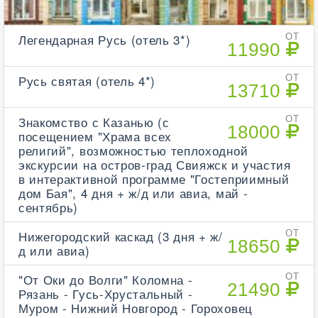
Легендарная Русь (отель 3*)
ОТ
11990
Русь святая (отель 4*)
ОТ
13710
Знакомство с Казанью (с
ОТ
18000
посещением "Храма всех
религий", возможностью теплоходной
экскурсии на остров-град Свияжск и участия
в интерактивной программе "Гостеприимный
дом Бая", 4 дня + ж/д или авиа, май -
сентябрь)
Нижегородский каскад (3 дня + ж/
ОТ
18650
д или авиа)
"От Оки до Волги" Коломна -
ОТ
21490
Рязань - Гусь-Хрустальный -
Муром - Нижний Новгород - Гороховец