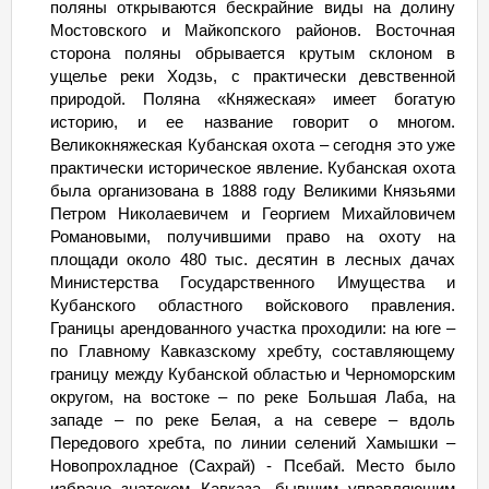
поляны открываются бескрайние виды на долину
Мостовского и Майкопского районов. Восточная
сторона поляны обрывается крутым склоном в
ущелье реки Ходзь, с практически девственной
природой. Поляна «Княжеская» имеет богатую
историю, и ее название говорит о многом.
Великокняжеская Кубанская охота – сегодня это уже
практически историческое явление. Кубанская охота
была организована в 1888 году Великими Князьями
Петром Николаевичем и Георгием Михайловичем
Романовыми, получившими право на охоту на
площади около 480 тыс. десятин в лесных дачах
Министерства Государственного Имущества и
Кубанского областного войскового правления.
Границы арендованного участка проходили: на юге –
по Главному Кавказскому хребту, составляющему
границу между Кубанской областью и Черноморским
округом, на востоке – по реке Большая Лаба, на
западе – по реке Белая, а на севере – вдоль
Передового хребта, по линии селений Хамышки –
Новопрохладное (Сахрай) - Псебай. Место было
избрано знатоком Кавказа, бывшим управляющим