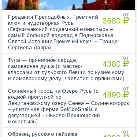
Предания Преподобных. Гремячий
ОТ
3680
ключ и чудотворная Русь
(Гефсиманский подземный монастырь –
самый большой водопад в Подмосковье
Святой источник Гремячий ключ – Троице-
Сергиева Лавра)
Тула — пряничное сердце,
ОТ
4380
самоварная душа (с мастер-
классами от тульского Левши по кузнечному
и самоварному делу, чаепитие с пряниками)
Солнечный город на Озере Русь (с
ОТ
4890
водной прогулкой по
Левитановскому озеру Сенеж – Солнечногорск
– улиточная ферма SolEcoSnails с
дегустацией - Николо-Пешношский
монастырь)
Образец русского пейзажа
ОТ