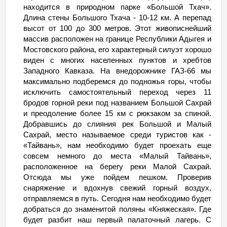
находится в природном парке «Большой Тхач».
Длина стены Большого Тхача - 10-12 км. А перепад
высот от 100 до 300 метров. Этот живописнейший
массив расположен на границе Республики Адыгея и
Мостовского района, его характерный силуэт хорошо
виден с многих населенных пунктов и хребтов
Западного Кавказа. На внедорожнике ГАЗ-66 мы
максимально подберемся до подножья горы, чтобы
исключить самостоятельный переход через 11
бродов горной реки под названием Большой Сахрай
и преодоление более 15 км с рюкзаком за спиной.
Добравшись до слияния рек Большой и Малый
Сахрай, место называемое среди туристов как -
«Тайвань», нам необходимо будет проехать еще
совсем немного до места «Малый Тайвань»,
расположенное на берегу реки Малой Сахрай.
Отсюда мы уже пойдем пешком. Проверив
снаряжение и вдохнув свежий горный воздух,
отправляемся в путь. Сегодня нам необходимо будет
добраться до знаменитой поляны «Княжеская». Где
будет разбит наш первый палаточный лагерь. С