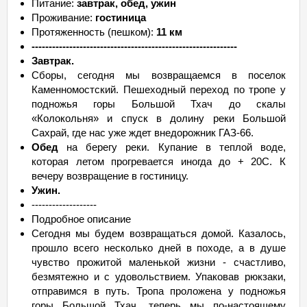
Питание:
завтрак, обед, ужин
Проживание:
гостиница
Протяженность (пешком):
11 км
------------------------------------------------------------
Завтрак.
Сборы, сегодня мы возвращаемся в поселок
Каменномостский. Пешеходный переход по тропе у
подножья горы Большой Тхач до скалы
«Колокольня» и спуск в долину реки Большой
Сахрай, где нас уже ждет внедорожник ГАЗ-66.
Обед
на берегу реки. Купание в теплой воде,
которая летом прогревается иногда до + 20С. К
вечеру возвращение в гостиницу.
Ужин.
-------------------
Подробное описание
Сегодня мы будем возвращаться домой. Казалось,
прошло всего несколько дней в походе, а в душе
чувство прожитой маленькой жизни - счастливо,
безмятежно и с удовольствием. Упаковав рюкзаки,
отправимся в путь. Тропа проложена у подножья
горы Большой Тхач, теперь мы по-настоящему