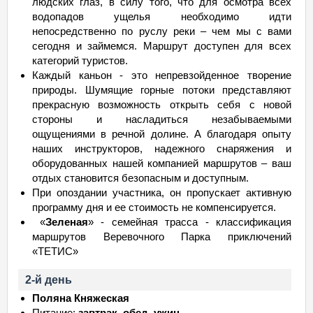
людских глаз, в силу того, что для осмотра всех
водопадов ущелья необходимо идти
непосредственно по руслу реки – чем мы с вами
сегодня и займемся. Маршрут доступен для всех
категорий туристов.
Каждый каньон - это непревзойденное творение
природы. Шумящие горные потоки представляют
прекрасную возможность открыть себя с новой
стороны и насладиться незабываемыми
ощущениями в речной долине. А благодаря опыту
наших инструкторов, надежного снаряжения и
оборудованных нашей компанией маршрутов – ваш
отдых становится безопасным и доступным.
При опоздании участника, он пропускает активную
программу дня и ее стоимость не компенсируется.
«
Зеленая
» - семейная трасса - классификация
маршрутов Веревочного Парка приключений
«ТЕТИС»
2-й день
Поляна Княжеская
Питание:
завтрак, обед, ужин