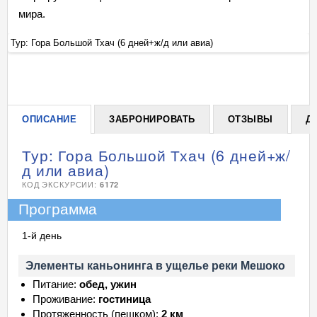
мира.
Тур: Гора Большой Тхач (6 дней+ж/д или авиа)
Ту
+
ОПИСАНИЕ
ЗАБРОНИРОВАТЬ
ОТЗЫВЫ
Д
Тур: Гора Большой Тхач (6 дней+ж/
д или авиа)
КОД ЭКСКУРСИИ:
6172
Программа
1-й день
Элементы каньонинга в ущелье реки Мешоко
Питание:
обед, ужин
Проживание:
гостиница
Протяженность (пешком):
2 км