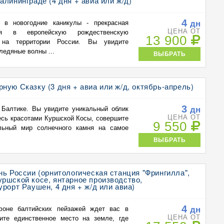
алининграде (4 дня + авиа или ж/д)
4
дн
 в новогодние каникулы - прекрасная
ЦЕНА ОТ
ься в европейскую рождественскую
13 900
 на территории России. Вы увидите
ледяные волны ...
ВЫБРАТЬ
ную Сказку (3 дня + авиа или ж/д, октябрь-апрель)
3
дн
Балтике. Вы увидите уникальный облик
ЦЕНА ОТ
есь красотами Куршской Косы, совершите
9 550
льный мир солнечного камня на самое
ВЫБРАТЬ
нь России (орнитологическая станция "Фрингилла",
ршской косе, янтарное производство,
урорт Раушен, 4 дня + ж/д или авиа)
4
дн
фоне балтийских пейзажей ждет вас в
ЦЕНА ОТ
ите единственное место на земле, где