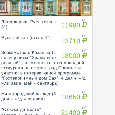
Легендарная Русь (отель
ОТ
11990
3*)
Русь святая (отель 4*)
ОТ
13710
Знакомство с Казанью (с
ОТ
18000
посещением "Храма всех
религий", возможностью теплоходной
экскурсии на остров-град Свияжск и
участия в интерактивной программе
"Гостеприимный дом Бая", 4 дня + ж/д
или авиа, май - сентябрь)
Нижегородский каскад (3
ОТ
18650
дня + ж/д или авиа)
"От Оки до Волги"
ОТ
21490
Коломна - Рязань - Гусь-