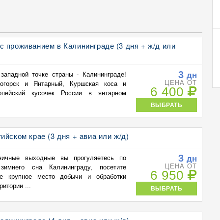
 проживанием в Калининграде (3 дня + ж/д или
3
дн
ападной точке страны - Калининграде!
ЦЕНА ОТ
огорск и Янтарный, Куршская коса и
6 400
опейский кусочек России в янтарном
ВЫБРАТЬ
ийском крае (3 дня + авиа или ж/д)
3
дн
ничные выходные вы прогуляетесь по
ЦЕНА ОТ
имнего сна Калининграду, посетите
6 950
ое крупное место добычи и обработки
итории ...
ВЫБРАТЬ