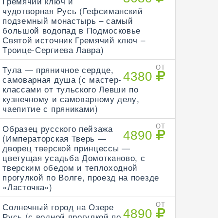
Гремячий ключ и
чудотворная Русь (Гефсиманский
подземный монастырь – самый
большой водопад в Подмосковье
Святой источник Гремячий ключ –
Троице-Сергиева Лавра)
Тула — пряничное сердце,
ОТ
4380
самоварная душа (с мастер-
классами от тульского Левши по
кузнечному и самоварному делу,
чаепитие с пряниками)
Образец русского пейзажа
ОТ
4890
(Императорская Тверь —
дворец тверской принцессы —
цветущая усадьба Домотканово, с
тверским обедом и теплоходной
прогулкой по Волге, проезд на поезде
«Ласточка»)
Солнечный город на Озере
ОТ
4890
Русь (с водной прогулкой по