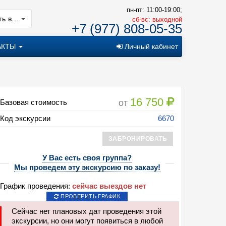
пн-пт: 11:00-19:00;
ь в...
cб-вс: выходной
+7 (977) 808-05-35
АКТЫ
Личный кабинет
16 750
от
Базовая стоимость
Код экскурсии
6670
ЗАБРОНИРОВАТЬ
У Вас есть своя группа?
алининград + Светлогорск (6 дней + ж/д или авиа)
Мы проведем эту экскурсию по заказу!
График проведения:
сейчас выездов нет
ПРОВЕРИТЬ ГРАФИК
Сейчас нет плановых дат проведения этой
экскурсии, но они могут появиться в любой