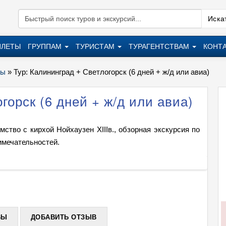
Искат
ИЛЕТЫ
ГРУППАМ
ТУРИСТАМ
ТУРАГЕНТСТВАМ
КОНТ
ры
»
Тур: Калининград + Светлогорск (6 дней + ж/д или авиа)
горск (6 дней + ж/д или авиа)
ство с кирхой Нойхаузен XIIIв., обзорная экскурсия по
имечательностей.
Тур: К
+
ВЫ
ДОБАВИТЬ ОТЗЫВ