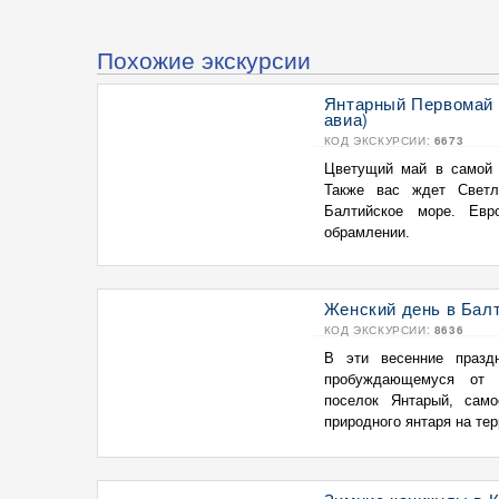
Похожие экскурсии
Янтарный Первомай с
авиа)
КОД ЭКСКУРСИИ:
6673
Цветущий май в самой з
Также вас ждет Светл
Балтийское море. Евр
обрамлении.
Женский день в Балт
КОД ЭКСКУРСИИ:
8636
В эти весенние празд
пробуждающемуся от з
поселок Янтарый, сам
природного янтаря на терр