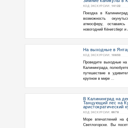
Зимние каникулы в К
КОД ЭКСКУРСИИ:
14122
Поездка в Калининград
возможность окунут
атмосферу, оставаясь
новогодний Кёнигсберг и 
На выходные в Янтар
КОД ЭКСКУРСИИ:
10853
Проведите выходные на 
Калининграда, полюбует
путешествие в удивите
крупное в мире ...
В Калининград на де
Танцующий лес на Ку
аристократический к
КОД ЭКСКУРСИИ:
6678
Море впечатлений на 
Светлогорске. Вы посет