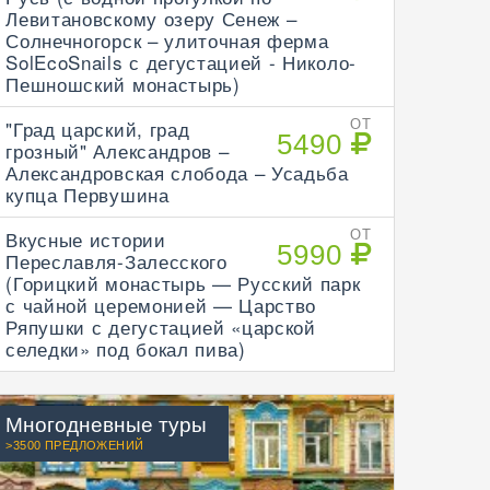
Левитановскому озеру Сенеж –
Солнечногорск – улиточная ферма
SolEcoSnails с дегустацией - Николо-
Пешношский монастырь)
"Град царский, град
ОТ
5490
грозный" Александров –
Александровская слобода – Усадьба
купца Первушина
Вкусные истории
ОТ
5990
Переславля-Залесского
(Горицкий монастырь — Русский парк
с чайной церемонией — Царство
Ряпушки с дегустацией «царской
селедки» под бокал пива)
Многодневные туры
>3500 ПРЕДЛОЖЕНИЙ