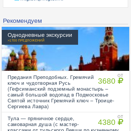
Рекомендуем
Однодневные экскурсии
>1700 ПРЕДЛОЖЕНИЙ
Предания Преподобных. Гремячий
ОТ
3680
ключ и чудотворная Русь
(Гефсиманский подземный монастырь –
самый большой водопад в Подмосковье
Святой источник Гремячий ключ – Троице-
Сергиева Лавра)
Тула — пряничное сердце,
ОТ
4380
самоварная душа (с мастер-
классами от тульского Левши по кузнечному