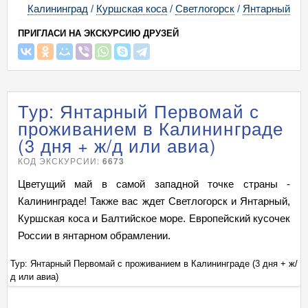
Калининград
/
Куршская коса
/
Светлогорск
/
Янтарный
ПРИГЛАСИ НА ЭКСКУРСИЮ ДРУЗЕЙ
Тур: Янтарный Первомай с
проживанием в Калининграде
(3 дня + ж/д или авиа)
КОД ЭКСКУРСИИ:
6673
Цветущий май в самой западной точке страны -
Калининграде! Также вас ждет Светлогорск и Янтарный,
Куршская коса и Балтийское море. Европейский кусочек
России в янтарном обрамлении.
 ж/
Тур: Янтарный Первомай с проживанием в Калининграде (3 дня + ж/
Ту
д или авиа)
д 
+