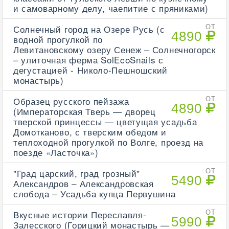
и самоварному делу, чаепитие с пряниками)
Солнечный город на Озере Русь (с
ОТ
4890
водной прогулкой по
Левитановскому озеру Сенеж – Солнечногорск
– улиточная ферма SolEcoSnails с
дегустацией - Николо-Пешношский
монастырь)
Образец русского пейзажа
ОТ
4890
(Императорская Тверь — дворец
тверской принцессы — цветущая усадьба
Домотканово, с тверским обедом и
теплоходной прогулкой по Волге, проезд на
поезде «Ласточка»)
"Град царский, град грозный"
ОТ
5490
Александров – Александровская
слобода – Усадьба купца Первушина
Вкусные истории Переславля-
ОТ
5990
Залесского (Горицкий монастырь —