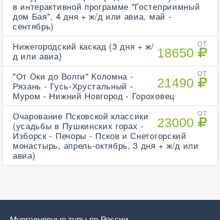
в интерактивной программе "Гостеприимный
дом Бая", 4 дня + ж/д или авиа, май -
сентябрь)
Нижегородский каскад (3 дня + ж/
ОТ
18650
д или авиа)
"От Оки до Волги" Коломна -
ОТ
21490
Рязань - Гусь-Хрустальный -
Муром - Нижний Новгород - Гороховец
Очарование Псковской классики
ОТ
23000
(усадьбы в Пушкинских горах -
Изборск - Печоры - Псков и Снетогорский
монастырь, апрель-октябрь, 3 дня + ж/д или
авиа)
Многодневные туры по России