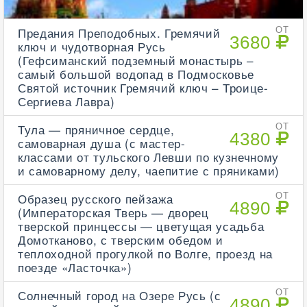
Предания Преподобных. Гремячий
ОТ
3680
ключ и чудотворная Русь
(Гефсиманский подземный монастырь –
самый большой водопад в Подмосковье
Святой источник Гремячий ключ – Троице-
Сергиева Лавра)
Тула — пряничное сердце,
ОТ
4380
самоварная душа (с мастер-
классами от тульского Левши по кузнечному
и самоварному делу, чаепитие с пряниками)
Образец русского пейзажа
ОТ
4890
(Императорская Тверь — дворец
тверской принцессы — цветущая усадьба
Домотканово, с тверским обедом и
теплоходной прогулкой по Волге, проезд на
поезде «Ласточка»)
Солнечный город на Озере Русь (с
ОТ
4890