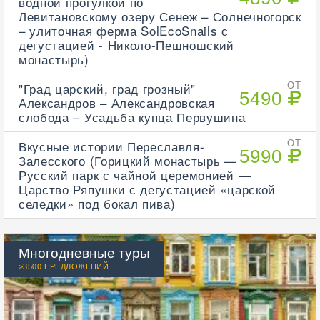
водной прогулкой по
Левитановскому озеру Сенеж – Солнечногорск
– улиточная ферма SolEcoSnails с
дегустацией - Николо-Пешношский
монастырь)
"Град царский, град грозный"
ОТ
5490
Александров – Александровская
слобода – Усадьба купца Первушина
Вкусные истории Переславля-
ОТ
5990
Залесского (Горицкий монастырь —
Русский парк с чайной церемонией —
Царство Ряпушки с дегустацией «царской
селедки» под бокал пива)
Многодневные туры
>3500 ПРЕДЛОЖЕНИЙ