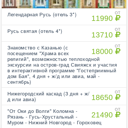
Легендарная Русь (отель 3*)
ОТ
11990
Русь святая (отель 4*)
ОТ
13710
Знакомство с Казанью (с
ОТ
18000
посещением "Храма всех
религий", возможностью теплоходной
экскурсии на остров-град Свияжск и участия
в интерактивной программе "Гостеприимный
дом Бая", 4 дня + ж/д или авиа, май -
сентябрь)
Нижегородский каскад (3 дня + ж/
ОТ
18650
д или авиа)
"От Оки до Волги" Коломна -
ОТ
21490
Рязань - Гусь-Хрустальный -
Муром - Нижний Новгород - Гороховец