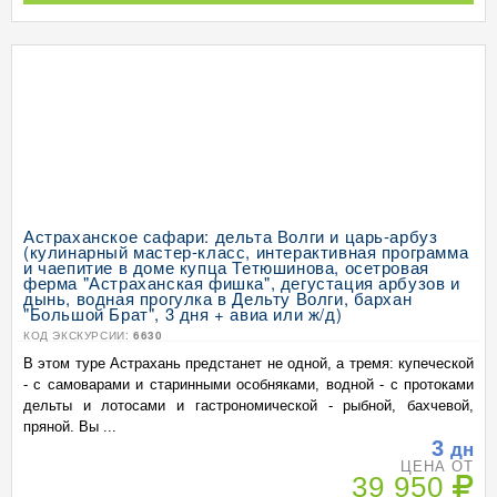
Астраханское сафари: дельта Волги и царь-арбуз
(кулинарный мастер-класс, интерактивная программа
и чаепитие в доме купца Тетюшинова, осетровая
ферма "Астраханская фишка", дегустация арбузов и
дынь, водная прогулка в Дельту Волги, бархан
"Большой Брат", 3 дня + авиа или ж/д)
КОД ЭКСКУРСИИ:
6630
В этом туре Астрахань предстанет не одной, а тремя: купеческой
- с самоварами и старинными особняками, водной - с протоками
дельты и лотосами и гастрономической - рыбной, бахчевой,
пряной. Вы ...
3
дн
ЦЕНА ОТ
39 950